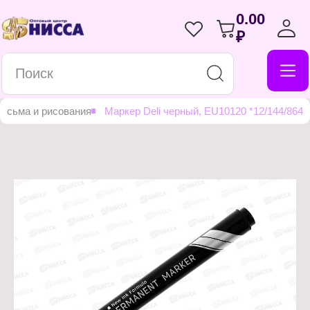
0.00
₽
письма и рисования
Маркер Deli черный, EU10120 *12/144/864