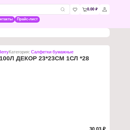
0.00
₽
нтакты
Прайс-лист
Berry
Категория:
Салфетки бумажные
00Л ДЕКОР 23*23СМ 1СЛ *28
30,03 ₽