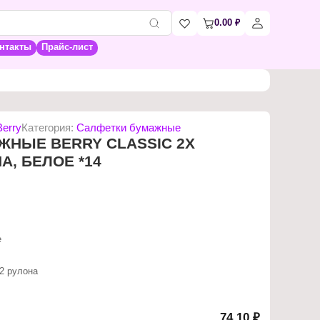
0.00
₽
нтакты
Прайс-лист
Berry
Категория:
Салфетки бумажные
ЖНЫЕ BERRY CLASSIC 2Х
А, БЕЛОЕ *14
е
 2 рулона
74,10 ₽