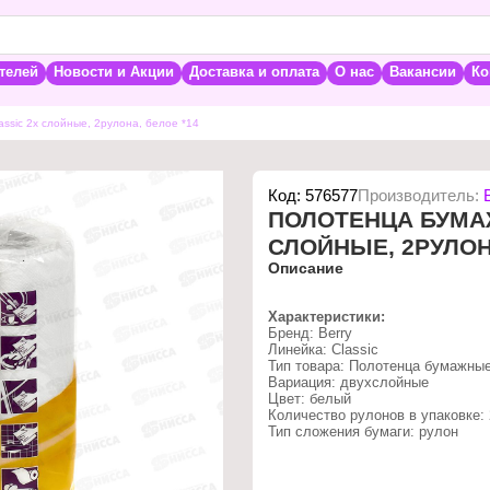
телей
Новости и Акции
Доставка и оплата
О нас
Вакансии
Ко
sic 2х слойные, 2рулона, белое *14
Код:
576577
Производитель:
ПОЛОТЕНЦА БУМА
СЛОЙНЫЕ, 2РУЛОН
Описание
Характеристики:
Бренд: Berry
Линейка: Classic
Тип товара: Полотенца бумажны
Вариация: двухслойные
Цвет: белый
Количество рулонов в упаковке:
Тип сложения бумаги: рулон