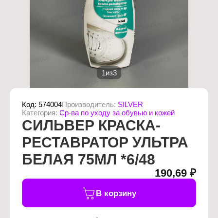
1
из
3
Код:
574004
Производитель:
SILVER
Категория:
Ср-ва по уходу за обувью и кожей
СИЛЬВЕР КРАСКА-
РЕСТАВРАТОР УЛЬТРА
БЕЛАЯ 75МЛ *6/48
190,69 ₽
В корзину