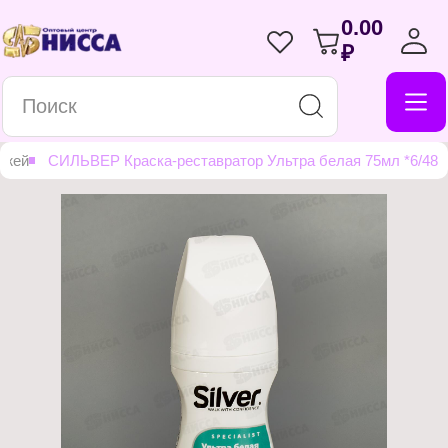
0.00
₽
ожей
СИЛЬВЕР Краска-реставратор Ультра белая 75мл *6/48