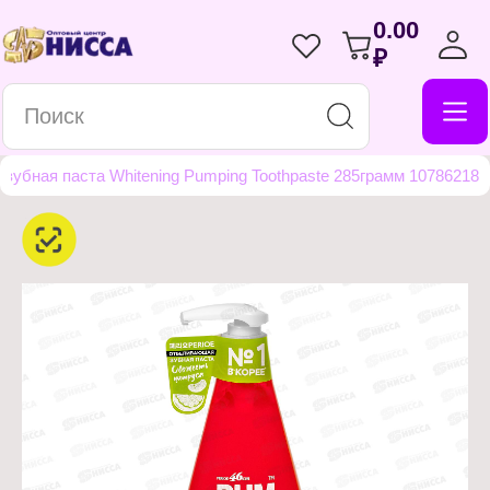
0.00
₽
зубная паста Whitening Pumping Toothpaste 285грамм 10786218