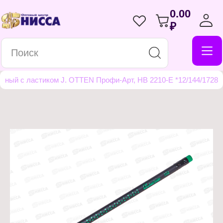
0.00
₽
тный с ластиком J. OTTEN Профи-Арт, HB 2210-E *12/144/1728