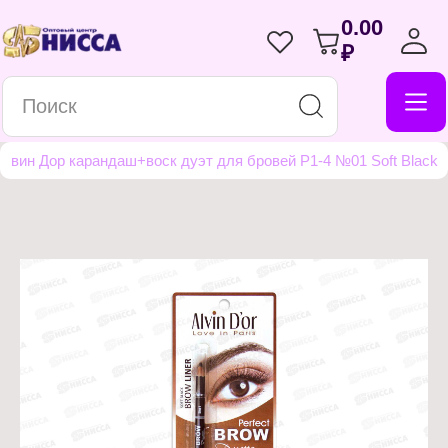
0.00
₽
лвин Дор карандаш+воск дуэт для бровей Р1-4 №01 Soft Black