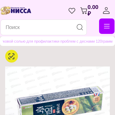
0.00
₽
буковой солью для профилактики проблем с деснами 120грамм