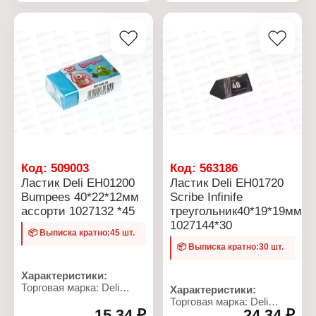
ассортименте
пластик
Длина: 12 м
Объем: 5 мл
Ширина: 5 мм
Упаковка: на блистере
Код:
509003
Код:
563186
Ластик Deli EH01200
Ластик Deli EH01720
Bumpees 40*22*12мм
Scribe Infinife
ассорти 1027132 *45
треугольник40*19*19мм
1027144*30
📦 Выписка кратно:45 шт.
📦 Выписка кратно:30 шт.
Характеристики:
Торговая марка: Deli
Характеристики:
Артикул: EH01200
Торговая марка: Deli
Тип товара: Ластик
15,34 ₽
24,34 ₽
Артикул: EH01720