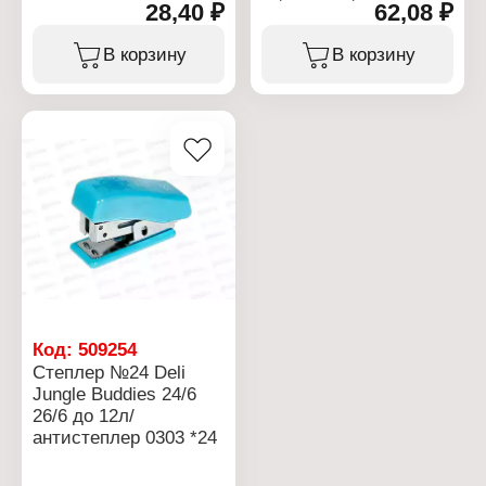
Тип товара: Маркер
28,40 ₽
62,08 ₽
Артикул: E0222
Модель: "Think EU10120"
Тип товара: Степлер
Цвет чернил: черный
Назначение:
В корзину
В корзину
Тип наконечника:
канцелярский
скошенный
размер скоб: № 10
Толщина линии: 1,5-5 мм
Особенность: с
Основа чернил:
антистеплером
спиртовая
Цвет корпуса: в
Длина линии письма: 70
ассортименте
м
Количество
Материал корпуса:
скрепляемых листов: до
пластик
12 листов
Глубина захвата: 25 мм
Упаковка: в картонной
коробке
Материал корпуса:
пластик
Код:
509254
Степлер №24 Deli
Jungle Buddies 24/6
26/6 до 12л/
антистеплер 0303 *24