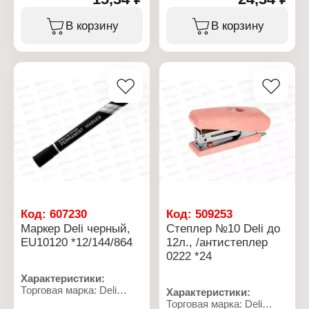
Назначение: для
Тип товара: Ластик
чернографитного
Модель: "Scribe Infinite"
В корзину
В корзину
карандаша
Цвет: черный
Модель: "Bumpees"
Размер: 40х19х19 мм
Цвет: в ассортименте
Форма: треугольный
Размер: 4х2,2х1,2 см
Упаковка: в
Упаковка: в
индивидуальной
индивидуальной
упаковке
упаковке
Материал:
Материал: ПВХ
термопластичная резина
Код:
607230
Код:
509253
Маркер Deli черный,
Степлер №10 Deli до
EU10120 *12/144/864
12л., /антистеплер
0222 *24
Характеристики:
Торговая марка: Deli
Характеристики:
Артикул: 412183
Торговая марка: Deli