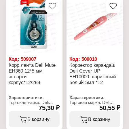
Код:
509007
Код:
509010
Корр.лента Deli Mute
Корректор карандаш
EH360 12*5 мм
Deli Cover UP
ассорти
EH10000 шариковый
корпус*12/288
белый 5мл *12
Характеристики:
Характеристики:
Торговая марка: Deli
Торговая марка: Deli
75,30 ₽
50,55 ₽
Артикул: EH360
Артикул: EH10000
Тип товара: Корректор
Тип товара: Корректор
Вариация: лента
Вариация: ручка
В корзину
В корзину
Модель: "Mute"
Модель: "Cover UP"
Цвет корпуса: в
Материал корпуса: