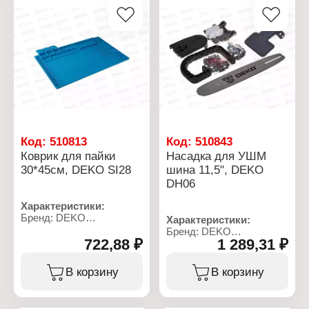
Код:
510813
Код:
510843
Коврик для пайки
Насадка для УШМ
30*45см, DEKO SI28
шина 11,5", DEKO
DH06
Характеристики:
Бренд: DEKO
Характеристики:
Артикул: 065-0418
Бренд: DEKO
Тип товара: Коврик для
722,88 ₽
1 289,31 ₽
Артикул: 065-0752
пайки
Тип товара: Насадка
Модель: SI28
Назначение: для УШМ
В корзину
В корзину
Размер: 30х45 см
Вариация: пила
Количество секций: 124
Модель: DH06
шт
Резьба для установки: