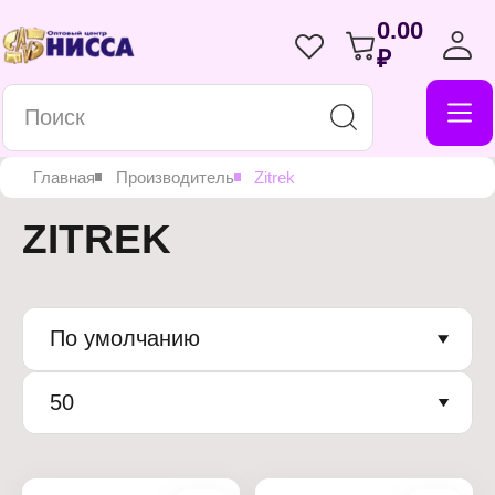
0.00
₽
Главная
Производитель
Zitrek
ZITREK
По умолчанию
50