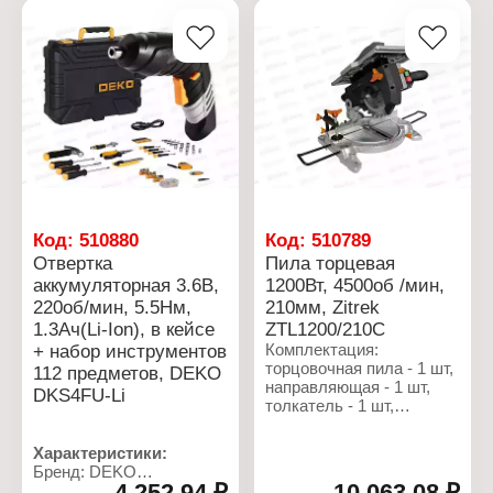
Материал: термостойкий
М14
силикон
Шина: 11,5"
Код:
510880
Код:
510789
Отвертка
Пила торцевая
аккумуляторная 3.6В,
1200Вт, 4500об /мин,
220об/мин, 5.5Нм,
210мм, Zitrek
1.3Ач(Li-Ion), в кейсе
ZTL1200/210C
+ набор инструментов
Комплектация:
торцовочная пила - 1 шт,
112 предметов, DEKO
направляющая - 1 шт,
DKS4FU-Li
толкатель - 1 шт,
винтовой зажим - 1 шт,
мешок для сбора пыли -
Характеристики:
1 шт, гаечный ключ - 1
Бренд: DEKO
шт, шестигранный ключ -
4 252,94 ₽
10 063,08 ₽
Артикул: 063-4153