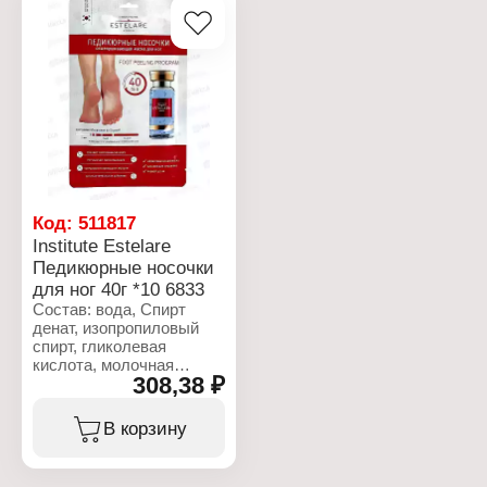
Код:
511817
Institute Estelare
Педикюрные носочки
для ног 40г *10 6833
Состав: вода, Спирт
денат, изопропиловый
спирт, гликолевая
кислота, молочная
308,38 ₽
кислота, гидроксид
калия, глицерин, аргинин,
бутиленгликоль,
В корзину
гидроксиэтилцеллюлоза,
гидрогенизированное
касторовое масло