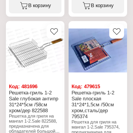
Форма: плоские
любителей барбекю и
В корзину
В корзину
Длина: 610 мм
блюд, приготовленных
Ширина: 10 мм
на углях или огне.
Толщина стали: 1 мм
Решетка-гриль барбекю
Материал: нержавеющая
для приготовления
сталь
рыбы, мяса, курицы,
Упаковка: в чехле
сосисок и овощей.
Количество: 6 шт
Решетка изготовлена из
пищевой нержавеющей
стали. Такая решетка
долговечна и легка в
использовании. Ручка
выполнена из дерева,
она не нагревается и
удобна в использовании.
Фиксатор надежно
фиксирует
Код:
481696
Код:
479615
предотвращает верхнюю
Решетка-гриль 1-2
Решетка-гриль 1-2
часть от раскрытия.
Sale глубокая антипр
Sale плоская
Решетка для гриля
31*24*5см /58см
31*24*1,5см /50см
идеально подходит для
любого мангала и
хром/дер 822588
хром,сталь/дер
позволит с легкостью
Решетка для гриля на
795374
приготовить различные
мангал 1-2.Sale 822588,
Решетка для гриля на
блюда (овощи или рыбу,
предназначена для
мангал 1-2.Sale 795374,
грибы, сочный стейк из
обладателей большой
предназначена для