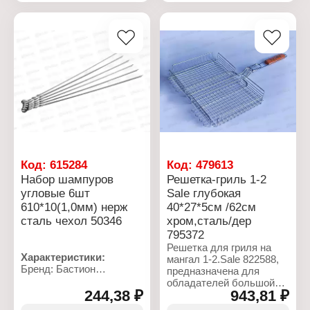
Толщина металла: 0,4 мм
Ширина: 10 мм
Габариты (ДхШхВ):
Толщина стали: 1,5 мм
350x250x350 мм
Материал: нержавеющая
Комплектация: без
сталь
шампуров
Упаковка: в чехле
Вид упаковки: в пленке
Количество: 6 шт
Код:
615284
Код:
479613
Набор шампуров
Решетка-гриль 1-2
угловые 6шт
Sale глубокая
610*10(1,0мм) нерж
40*27*5см /62см
сталь чехол 50346
хром,сталь/дер
795372
Решетка для гриля на
Характеристики:
мангал 1-2.Sale 822588,
Бренд: Бастион
предназначена для
Артикул: 50346
обладателей большой
Тип товара: Набор
244,38 ₽
943,81 ₽
семьи, дружной
шампуров
компании или просто