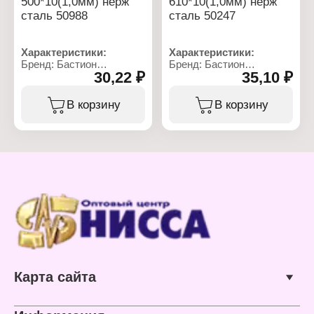
500*10(1,0мм) нерж
610*10(1,0мм) нерж
сталь 50988
сталь 50247
Характеристики:
Характеристики:
Бренд: Бастион
Бренд: Бастион
30,22 ₽
35,10 ₽
Артикул: 50988
Артикул: 50247
Тип товара: Шампур
Тип товара: Шампур
Форма: угловой
Форма: угловой
В корзину
В корзину
Длина: 500 мм
Длина: 610 мм
Ширина: 10 мм
Ширина: 10 мм
Толщина стали: 1 мм
Толщина стали: 1 мм
Материал: нержавеющая
Материал: нержавеющая
сталь
сталь
Карта сайта