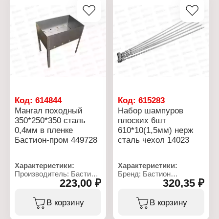
Код:
614844
Код:
615283
Мангал походный
Набор шампуров
350*250*350 сталь
плоских 6шт
0,4мм в пленке
610*10(1,5мм) нерж
Бастион-пром 449728
сталь чехол 14023
Характеристики:
Характеристики:
Производитель: Бастион
Бренд: Бастион
223,00 ₽
320,35 ₽
Пром
Артикул: 14023
Артикул: 50452
Тип товара: Набор
Тип товара: Мангал
шампуров
В корзину
В корзину
Конструкция: разборный
Форма: плоские
Материал: металл
Длина: 610 мм