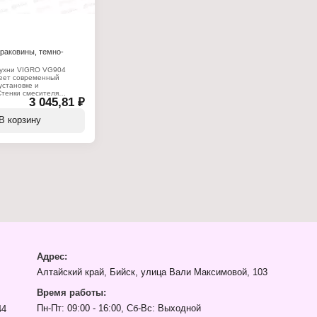
раковины, темно-
кухни VIGRO VG904
еет современный
установке и
Стенки смесителя
3 045,81 ₽
ысококачественной
ала стойкого к коррозии,
ния и температуры, что
В корзину
гий срок службы
излива подходит для
товых кухонных
ый оснащен аэратором,
венно понижает уровень
:
ситель
 кухни
 однорычажный
2,1 см
я: 13,8 см
оротный
: керамический
Адрес:
а гайку
Алтайский край, Бийск, улица Вали Максимовой, 103
я: G1/2
ый
нь
Время работы:
меситель, гибкая
ж, аэратор
Пн-Пт: 09:00 - 16:00, Сб-Вс: Выходной
44