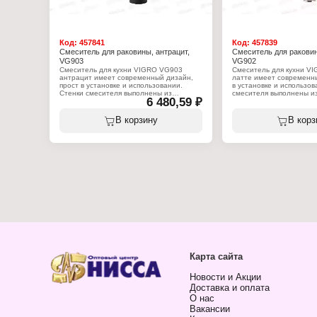
Код:
457841
Код:
457839
Смеситель для раковины, антрацит,
Смеситель для раковин
VG903
VG902
Смеситель для кухни VIGRO VG903
Смеситель для кухни V
антрацит имеет современный дизайн,
латте имеет современны
прост в установке и использовании.
в установке и использов
Стенки смесителя выполнены из
смесителя выполнены и
6 480,59 ₽
высококачественной латуни - материала
высококачественной лат
стойкого к коррозии, перепадам
стойкого к коррозии, пе
давления и температуры, что
давления и температуры
В корзину
В корз
гарантирует долгий срок службы
гарантирует долгий сро
изделия. Длина излива подходит для
изделия. Длина излива 
большинства бытовых кухонных моек.
большинства бытовых ку
поворотный оснащен аэратором,
поворотный оснащен аэ
который существенно понижает уровень
который существенно п
шума.
шума.
Характеристики:
Характеристики:
Бренд: Vigro
Бренд: Vigro
Артикул: VG903
Артикул: VG902
Тип товара: Смеситель
Тип товара: Смеситель
Назначение: для кухни
Назначение: для кухни
Тип смесителя: однорычажный
Тип смесителя: одноры
Длина излива: 17,4 см
Длина излива: 16,5 см
Высота смесителя: 25,9 см
Высота смесителя: 35,3
Тип излива: поворотный
Тип излива: поворотный
Запорный клапан: керамический
Запорный клапан: керам
Карта сайта
картридж 40 мм
картридж 40 мм
Тип крепления: на гайку
Тип крепления: на гайку
Размер крепления: G1/2
Размер крепления: G1/2
Новости и Акции
Цвет: антрацит
Цвет: латте
Доставка и оплата
Материал: латунь
Материал: латунь
Комплектация: смеситель, гибкая
Комплектация: смеситель
О нас
подводка, крепеж, аэратор
подводка, крепеж, аэрат
Вакансии