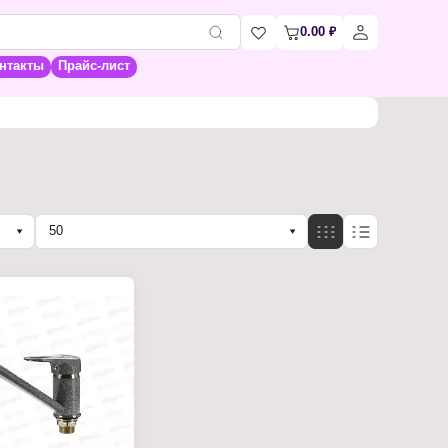
0.00
₽
нтакты
Прайс-лист
50