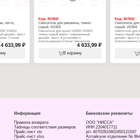
Код:
457840
Код:
457842
ы, латте,
Смеситель для раковины, темно-
Смеситель для 
серый, VG902
серый, VG904
IGRO VG902
Смеситель для кухни VIGRO VG902
Смеситель для 
й дизайн, прост
темно-серый имеет современный
темно-серый им
ании. Стенки
дизайн, прост в установке и
дизайн, прост в 
з
использовании.Стенки смесителя
использовании.
4 633,99 ₽
4 633,99 ₽
уни - материала
выполнены из высококачественной
выполнены из в
репадам
латуни - материала стойкого к коррозии,
латуни - матери
, что
перепадам давления и температуры, что
перепадам давле
ину
В корзину
к службы
гарантирует долгий срок службы
гарантирует дол
подходит для
изделия.Длина излива подходит для
изделия.Длина 
хонных моек.
большинства бытовых кухонных
большинства бы
ратором,
моек. поворотный оснащен аэратором,
моек. поворотн
онижает уровень
который существенно понижает уровень
который сущест
шума.
шума.
Характеристики:
Характеристики
Бренд: Vigro
Бренд: Vigro
Артикул: VG902
Артикул: VG904
Тип товара: Смеситель
Тип товара: Сме
Назначение: для кухни
Назначение: для
чажный
Тип смесителя: однорычажный
Тип смесителя:
Длина излива: 100 см
Длина излива: 2
 см
Высота смесителя: 35,3 см
Высота смесител
Тип излива: поворотный
Тип излива: пов
ический
Запорный клапан: керамический
Запорный клапан
Информация
Банковские реквизиты
картридж 40 мм
картридж 40 мм
Тип крепления: на гайку
Тип крепления: н
Размер крепления: G1/2
Размер креплени
Правила возврата
ООО "НИССА"
Цвет: темно-серый
Цвет: темно-сер
Таблицы соответствия размеров
ИНН 2204017711
Материал: латунь
Материал: лату
, гибкая
Комплектация: смеситель, гибкая
Комплектация: с
Прайс-лист xls
р/с 40702810402450121597
ор
подводка, крепеж, аэратор
подводка, крепе
Прайс-лист xlsx
Алтайское отделение № 86