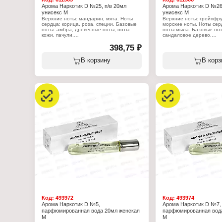
Арома Наркотик D №25, п/в 20мл
Арома Наркотик D №26,
унисекс М
унисекс М
Верхние ноты: мандарин, мята. Ноты
Верхние ноты: грейпфру
сердца: корица, роза, специи. Базовые
морские ноты. Ноты сер
ноты: амбра, древесные ноты, ноты
ноты мыла. Базовые нот
кожи, пачули.
сандаловое дерево.
Характеристики:
398,75 ₽
Характеристики:
Бренд: Aroma Narcotique
Бренд: Aroma Narcotique
Тип товара: парфюмерная вода
Тип товара: парфюмерн
В корзину
В корз
Название: "Aroma Narcotique №25"
Название: "Aroma Narco
Пол: мужская
Пол: мужская
Характер аромата: кожаный, пряный
Характер аромата: водя
Объем: 20 мл
Объем: 20 мл
Код:
493972
Код:
493974
Арома Наркотик D №5,
Арома Наркотик D №7,
парфюмированная вода 20мл женская
парфюмированная вода
М
М