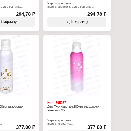
:
Характеристики:
& Cyrus Parfums
Бренд: Sistelle & Cyrus Parfums
одорант
Тип товара: Дезодорант
na"
294,78 ₽
Название: "Galice Sensuelle"
294,78 ₽
парфюмированный
Особенность: парфюмированный
спрей
Форма выпуска: спрей
В корзину
В корзину
Пол: женский
зеленые ноты,
Характер аромата: восточный,
дарин, белые цветы
цветочный
рдения, ландыш,
Верхние ноты: грейпфрут, черная
смородина
орень ириса, мускус,
Ноты сердца: ирис, жасмин
Базовые ноты: древесина со сладкими
тонами ванили, белый мускус
Объем: 200 мл
Код:
565257
00мл дезодорант
Део Пур Кристал 200мл дезодорант
женский *12
:
Характеристики:
Бренд: Geparlys
377,00 ₽
377,00 ₽
Серия: Pure
одорант
Тип товара: Дезодорант