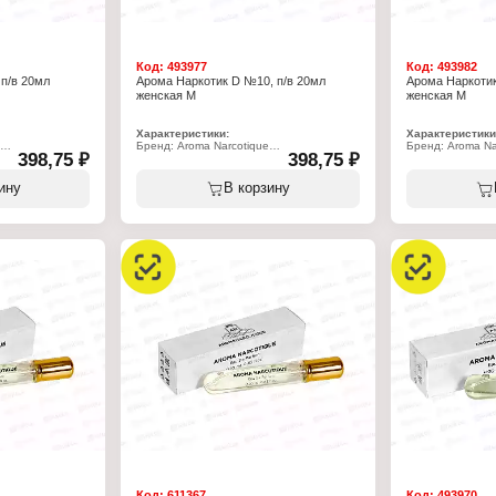
Код:
493977
Код:
493982
п/в 20мл
Арома Наркотик D №10, п/в 20мл
Арома Наркотик
женская М
женская М
Характеристики:
Характеристики
Бренд: Aroma Narcotique
Бренд: Aroma Na
398,75 ₽
398,75 ₽
ая вода
Тип товара: парфюмерная вода
Тип товара: па
tique №1"
Название: "Aroma Narcotique №10"
Название: "Arom
Пол: унисекс
Пол: унисекс
ину
В корзину
точный
Характер аромата: восточный,
Характер аромат
цветочный
цветочный
Верхние ноты: шафран и жасмин
Верхние ноты: г
Ноты сердца: amberwood и амбра
черная вишня
Базовые ноты: ель и кедр
Ноты сердца: ви
Объем: 20 мл
роза и жасмин 
Базовые ноты: б
корица, перуанс
сандал, гвоздика
Объем: 20 мл
Код:
611367
Код:
493970