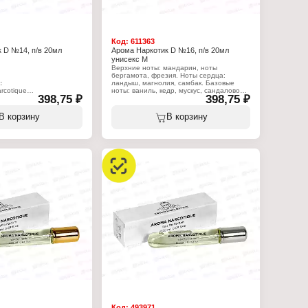
Код:
611363
 D №14, п/в 20мл
Арома Наркотик D №16, п/в 20мл
унисекс М
Верхние ноты: мандарин, ноты
бергамота, фрезия. Ноты сердца:
:
ландыш, магнолия, самбак. Базовые
rcotique
ноты: ваниль, кедр, мускус, сандаловое
398,75 ₽
398,75 ₽
рфюмерная вода
дерево.
a Narcotique №14"
Характеристики:
В корзину
В корзину
а: восточный,
Бренд: Aroma Narcotique
Тип товара: парфюмерная вода
орький миндаль, ликер и
Название: "Aroma Narcotique №16"
Пол: женская
шня, слива, турецкая
Характер аромата: цветочный,
самбак
цитрусовый
обы тонка, ваниль,
Объем: 20 мл
кий бальзам, бензоин,
 (
Код:
493971