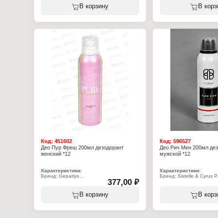
Особенность: парфюмированный
Особенность: парфюми
В корзину
В корз
Форма выпуска: спрей
Форма выпуска: спрей
Пол: мужской
Пол: женский
Характер аромата: акватический,
Характер аромата: гурм
фужерный
восточный
Верхние ноты: амбра, апельсин, бобы
Верхние ноты: персик, г
тонка, морские ноты, мох, чай, яблоко
розовый перец
Ноты сердца: ветивер, зелёное яблоко,
Ноты сердца: жасмин, р
кедр, чай
ирис
Базовые ноты: амбра, бобы тонка,
Базовые ноты: кедр, мус
морской аккорд, мох, мускус
Объем: 200 мл
Объем: 200 мл
Код:
451602
Код:
596527
Део Пур Фреш 200мл дезодорант
Део Рич Мен 200мл де
женский *12
мужской *12
Характеристики:
Характеристики:
Бренд: Geparlys
Бренд: Sistelle & Cyrus 
377,00 ₽
Серия: Pure
Тип товара: Дезодорант
Тип товара: Дезодорант
Название: "Rich Man"
Форма выпуска: спрей
Особенность: парфюми
В корзину
В корз
Пол: женский
Форма выпуска: спрей
Ноты аромата: гранат, лайм, яблоко,
Пол: мужской
пион, жасмин, лотос, амбра
Характер аромата: фуж
Объем: 200 мл
восточный