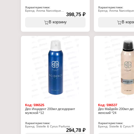
Характеристики:
Характеристики:
Бренд: Aroma Narcotique
Бренд: Aroma Narcotique
398,75 ₽
Тип товара: парфюмерная вода
Тип товара: парфюмерн
Название: "Aroma Narcotique №5"
Название: "Aroma Narco
Пол: женская
Пол: женская
В корзину
В корз
Характер аромата: цветочный, водяной
Характер аромата: фрук
Верхние ноты: розовый перец, киви и
цветочный
ревень
Верхние ноты: водные н
Ноты сердца: жасмин, цикламен и арбуз
Ноты сердца: пион, маг
Базовые ноты: мускус, сандал и
Базовые ноты: амбра, м
лимонное дерево
Объем: 20 мл
Объем: 20 мл
Код:
596525
Код:
596537
Део Инцидент 200мл дезодорант
Део Майдейн 200мл де
мужской *12
женский *24
Характеристики:
Характеристики:
Бренд: Sistelle & Cyrus Parfums
Бренд: Sistelle & Cyrus 
294,78 ₽
Тип товара: Дезодорант
Тип товара: Дезодорант
Название: "Incidence"
Название: "Mondaine"