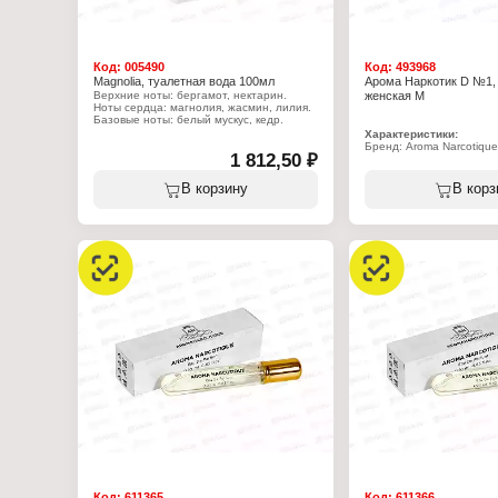
Код:
005490
Код:
493968
Magnolia, туалетная вода 100мл
Арома Наркотик D №1, 
Верхние ноты: бергамот, нектарин.
женская М
Ноты сердца: магнолия, жасмин, лилия.
Базовые ноты: белый мускус, кедр.
Характеристики:
Характеристики:
Бренд: Aroma Narcotique
Бренд: Yves Rocher
1 812,50 ₽
Тип товара: парфюмерн
Тип товара: туалетная вода
Название: "Aroma Narco
Название: "Magnolia"
Пол: унисекс
В корзину
В корз
Пол: женская
Характер аромата: вос
Объем: 100 мл
Ноты: амброксан (Ирис)
Объем: 20 мл
Код:
611365
Код:
611366