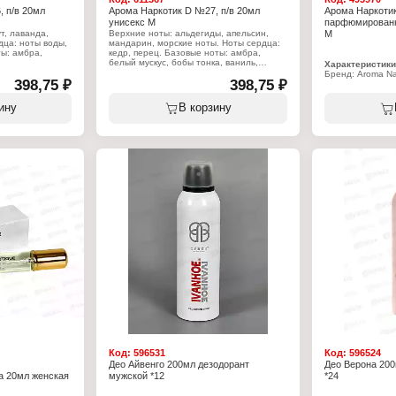
 п/в 20мл
Арома Наркотик D №27, п/в 20мл
Арома Наркоти
унисекс М
парфюмированн
т, лаванда,
Верхние ноты: альдегиды, апельсин,
М
дца: ноты воды,
мандарин, морские ноты. Ноты сердца:
ы: амбра,
кедр, перец. Базовые ноты: амбра,
белый мускус, бобы тонка, ваниль,
Характеристики
ветивер.
Бренд: Aroma Na
398,75 ₽
398,75 ₽
Тип товара: па
Характеристики:
Название: "Arom
ая вода
Бренд: Aroma Narcotique
Пол: женская
ину
В корзину
tique №26"
Тип товара: парфюмерная вода
Характер аромат
Название: "Aroma Narcotique №27"
травянистый
ной, древесный
Пол: мужская
Верхние ноты: п
Характер аромата: древесный, пряный
сирень, цветок 
Объем: 20 мл
лимон
Ноты сердца: пе
сирень, цветок 
лимон
Базовые ноты: б
амбра
Объем: 20 мл
Код:
596531
Код:
596524
Део Айвенго 200мл дезодорант
Део Верона 200
 20мл женская
мужской *12
*24