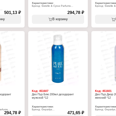
Характеристики:
Характеристики
Бренд: Sistelle & Cyrus Parfums
Бренд: Sistelle 
Тип товара: Дезодорант
Тип товара: Дез
501,13 ₽
Название: "Ivanhoe"
294,78 ₽
Название: "Vero
ая вода
Особенность: парфюмированный
Особенность: 
tique №7"
Форма выпуска: спрей
Форма выпуска: 
ину
В корзину
Пол: мужской
Пол: женский
товый,
Характер аромата: древесный, пряный
Верхние ноты: 
Верхние ноты: апельсин, грейпфрут,
грейпфрут, ман
оты, гранат, юзу
розовый перец
Ноты сердца: га
нолия, лотос
Ноты сердца: чёрный перец, герань,
жасмин, роза
ахагони, мускус
пеларгония
Базовые ноты: к
Базовые ноты: бензоин, ветивер, белый
амбра
кедр, пачули
Объем: 200 мл
Объем: 200 мл
Код:
451607
Код:
451601
зодорант
Део Пур Блю 200мл дезодорант
Део Пур Диор 2
мужской *12
женский *12
Характеристики:
Характеристики
Parfums
Бренд: Geparlys
Бренд: Geparlys
294,78 ₽
471,65 ₽
Серия: Pure
Серия: Pure
Тип товара: Дезодорант
Тип товара: Дез