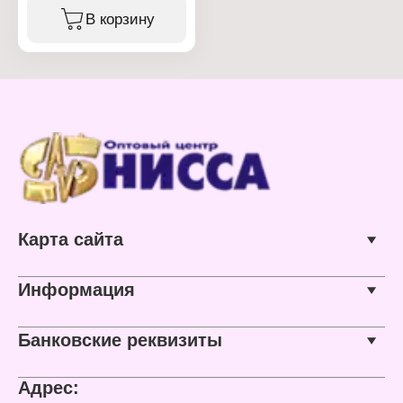
Тип товара: Стержень
В корзину
Тип чернил: гелевый
Цвет чернил: красный
Диаметр пишущего узла:
0,5 мм
Толщина линии письма:
0,35 мм
Длина: 138 мм
Материал корпуса:
пластик
Карта сайта
Информация
Банковские реквизиты
Адрес: