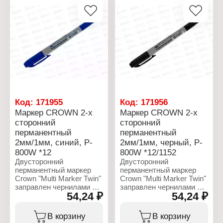
Код:
171955
Код:
171956
Маркер CROWN 2-х
Маркер CROWN 2-х
сторонний
сторонний
перманентный
перманентный
2мм/1мм, синий, P-
2мм/1мм, черный, P-
800W *12
800W *12/1152
Двусторонний
Двусторонний
перманентный маркер
перманентный маркер
Crown "Multi Marker Twin"
Crown "Multi Marker Twin"
заправлен чернилами на
заправлен чернилами на
54,24 ₽
54,24 ₽
спиртовой основе,
спиртовой основе,
подходит для письма на
подходит для письма на
любых поверхностях. Не
любых поверхностях. Не
В корзину
В корзину
растекается. Маркер
растекается. Маркер