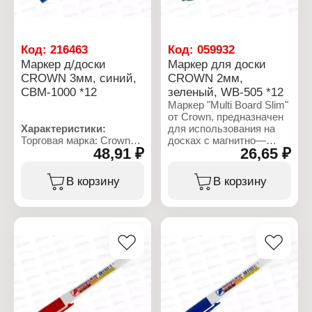
Код:
216463
Код:
059932
Маркер д/доски
Маркер для доски
CROWN 3мм, синий,
CROWN 2мм,
СВМ-1000 *12
зеленый, WB-505 *12
Маркер "Multi Board Slim"
от Crown, предназначен
Характеристики:
для использования на
Торговая марка: Crown
досках с магнитно—
48,91 ₽
26,65 ₽
Артикул: СВМ-1000
маркерной и на других
Серия: "Multi Board"
непористых
Тип товара: Маркер
поверхностях (стекло,
В корзину
В корзину
Назначение: для белой
фарфор, пленка и пр.).
доски
Тонкий корпус удобно
Цвет чернил: синий
лежит в руке у ребенка.
Длина корпуса без
Благодаря особому
колпачка: 125 мм
строению пишущего узла
Форма наконечника:
чернила дозированно
пулевидный наконечник
поступают на
Ширина линии: 3 мм
поверхность, не
Основа чернил:
вытекают из наконечника
спиртовая
и не образуют клякс.
Материал корпуса:
Чернила на спиртовой