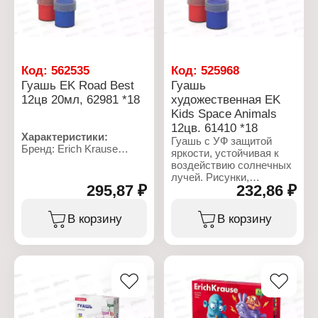
Код:
562535
Код:
525968
Гуашь EK Road Best
Гуашь
12цв 20мл, 62981 *18
художественная EK
Kids Space Animals
12цв. 61410 *18
Характеристики:
Гуашь с УФ защитой
Бренд: Erich Krause
яркости, устойчивая к
Артикул: 62981
воздействию солнечных
Серия: "Road Beast"
лучей. Рисунки,
Тип товара: Гуашь
295,87 ₽
232,86 ₽
выполненные такими
Назначение: для
красками, дольше
рисования
сохраняют сочные
В корзину
В корзину
Цвет: 12 цветов
цвета. Гуашь обладает
Упаковка: в картонной
насыщенными плотными
коробке
цветами с высокой
Объем баночки: 20 мл
укрывистостью, при
рисовании ровно
ложится на бумагу и
быстро высыхает, после
высыхания рисунок