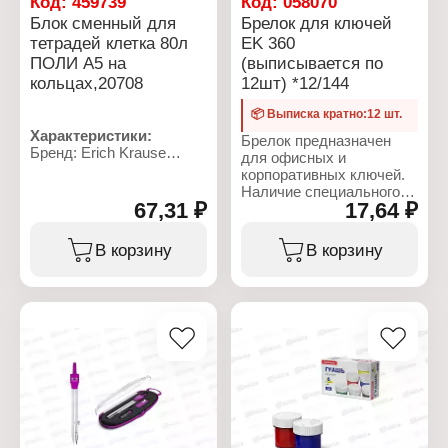
Код:
459739
Код:
058070
Блок сменный для
Брелок для ключей
тетрадей клетка 80л
EK 360
ПОЛИ А5 на
(выписывается по
кольцах,20708
12шт) *12/144
📦 Выписка кратно:12 шт.
Характеристики:
Брелок предназначен
Бренд: Erich Krause
для офисных и
Артикул: 20708
корпоративных ключей.
Тип товара: Блок
Наличие специального
сменный для тетрадей
67,31 ₽
17,64 ₽
информационного окна с
Количество листов: 80 л
прозрачной пластиковой
Формат: А5
вставкой позволяет
В корзину
В корзину
Тип скрепления:
легко маркировать и
подходит для тетрадей
идентифицировать
на кольцах
ключи.
Характеристики:
Бренд: Erich Krause
Артикул: 360
Тип товара: Брелок
Назначение: для ключей
Цвет: белый, желтый,
зеленый, красный,
синий, черный