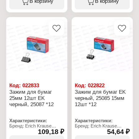
В корзину
В корзину
Особенность: с линейкой
Цвет: черный
Цвет: черный
Ширина: 5,1 см
Количество
Количество: 12 шт
пробиваемых листов: 40
Материал: металл
листов
Количество
пробиваемых отверстий:
2
Диаметр пробиваемого
отверстия: 6 мм
Расстояние между
отверстиями: 8 см
Упаковка: картонная
коробка
Материал: металл
Код:
022833
Код:
022822
Зажим для бумаг
Зажим для бумаг EK
25мм 12шт EK
черный, 25085 15мм
черный, 25087 *12
12шт *12
Характеристики:
Характеристики:
Бренд: Erich Krause
Бренд: Erich Krause
109,18 ₽
54,64 ₽
Артикул: 25087
Артикул: 25085
Тип товара: Зажим для
Тип товара: Зажим для