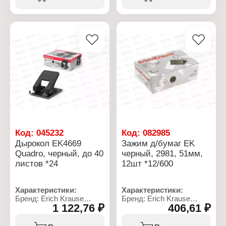
Назначение: для лепки
Особенность: с линейкой
Цвет: в ассортименте
Цвет: черный
Формат: А5
Количество
Форма: прямоугольная
пробиваемых листов: 10
Материал: пластик
листов
Размер: 20,4х14,9 см
Количество
пробиваемых отверстий:
2
Диаметр пробиваемого
отверстия: 6 мм
Расстояние между
отверстиями: 8 мм
Упаковка: картонная
коробка
Материал: металл
Код:
045232
Код:
082985
Дырокол EK4669
Зажим д/бумаг EK
Quadro, черный, до 40
черный, 2981, 51мм,
листов *24
12шт *12/600
Характеристики:
Характеристики:
Бренд: Erich Krause
Бренд: Erich Krause
1 122,76 ₽
406,61 ₽
Артикул: 4669
Артикул: 2981
Коллекция: "Quadro"
Тип товара: Зажим для
Тип товара: Дырокол
бумаг