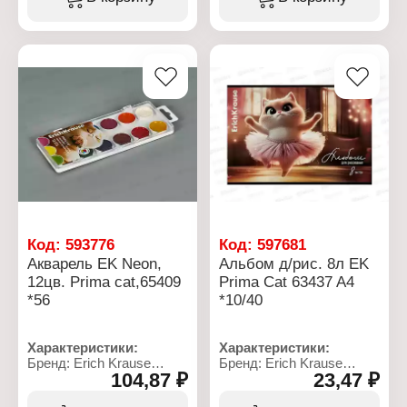
рисования
выгорают на солнце
Цвет: 12 цветов
благодаря УФ защите.
Комплектация: без кисти
Упаковка: пластиковый
Характеристики:
пенал с европодвесом
Бренд: Erich Krause
Артикул: 61364
Серия: "Kids Space
Animals"
Тип товара: Акварель
Вид: медовая
Вариация: Neon+Pastel
Назначение: для
рисования
Особенность: с УФ-
защитой яркости
Цвет: 12 цветов
Код:
593776
Код:
597681
Размер упаковки:
Акварель EK Neon,
Альбом д/рис. 8л EK
20,5х8х1,3 см
12цв. Prima cat,65409
Prima Cat 63437 A4
Комплектация: без кисти
*56
*10/40
Характеристики:
Характеристики:
Бренд: Erich Krause
Бренд: Erich Krause
104,87 ₽
23,47 ₽
Артикул: 65409
Артикул: 63437
Серия: "Prima Cat"
Серия: "Prima Cat"