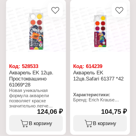
упаковке с
Комплектация: без кисти
европодвесом.
Характеристики:
Бренд: Erich Krause
Артикул: 53753
Тип товара: Акварель
Назначение: для
рисования
Цвет: 12 цветов
Комплектация: без кисти
Код:
528533
Код:
614239
Акварель EK 12цв.
Акварель EK
Простоквашино
12цв.Safari 61377 *42
61069*28
Новая уникальная
Характеристики:
формула акварели
Бренд: Erich Krause
позволяет краске
Артикул: 61377
значительно легче
Серия: "Сафари"
124,06 ₽
104,75 ₽
разводиться водой,
Тип товара: Акварель
хорошо удерживаться
Назначение: для
кистью и равномерно
В корзину
В корзину
рисования
ложиться на бумагу,
Цвет: 12 цветов
создавая мягкие
Комплектация: без кисти