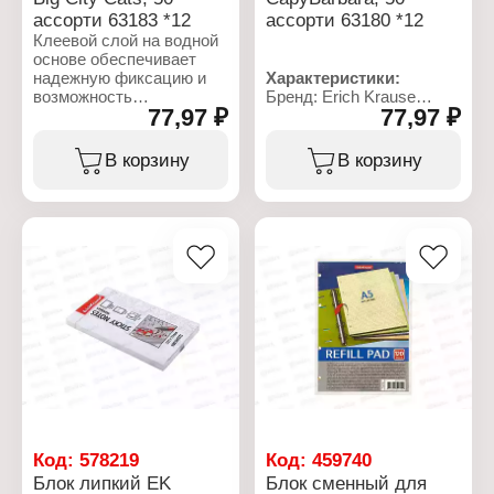
ассорти 63183 *12
ассорти 63180 *12
Клеевой слой на водной
основе обеспечивает
надежную фиксацию и
Характеристики:
возможность
Бренд: Erich Krause
77,97 ₽
77,97 ₽
многократного
Артикул: 63180
переклеивания, не
Серия: "CapyBarbara"
оставляя следов.
Тип товара: Блок для
В корзину
В корзину
записей
Характеристики:
Дизайн: 2 дизайна в
Бренд: Erich Krause
ассортименте
Артикул: 63183
Особенность: с клеевым
Серия: "Big City Cats"
краем
Тип товара: Блок для
Основа клея: вода
записей
Размер: 75х75 мм
Особенность: с клеевым
Количество листов: 50 л
краем
Форма: квадратный
Дизайн: 2 дизайна в
Плотность: 75 г/м2
ассортименте
Размер: 75х75 мм
Количество листов: 50 л
Форма: квадратный
Плотность: 75 г/м2
Упаковка:
Код:
578219
Код:
459740
полиэтиленовая пленка
Блок липкий EK
Блок сменный для