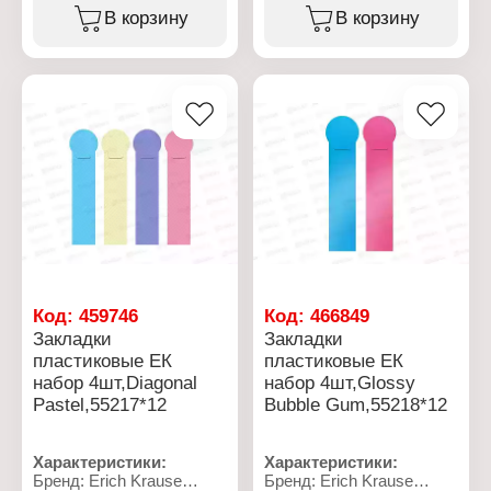
бумаг
бумаг
В корзину
В корзину
Цвет: черный
Цвет: черный
Ширина: 2,5 см
Ширина: 1,5 см
Количество: 12 шт
Количество: 12 шт
Упаковка: картонная
Упаковка: картонная
коробка
коробка
Материал: металл
Материал: металл
Код:
459746
Код:
466849
Закладки
Закладки
пластиковые EК
пластиковые EК
набор 4шт,Diagonal
набор 4шт,Glossy
Pastel,55217*12
Bubble Gum,55218*12
Характеристики:
Характеристики:
Бренд: Erich Krause
Бренд: Erich Krause