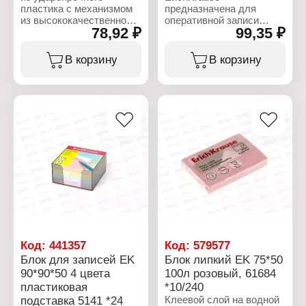
пластика с механизмом
предназначена для
из высококачественной
оперативной записи
78,92 ₽
99,35 ₽
оцинкованной стали.
необходимой
Удобен для быстрого и
информации. Может
безопасного удаления
использоваться в
В корзину
В корзину
скоб № 10, № 24/6, 26/6.
пластиковых подставках
и настольных
Характеристики:
органайзерах. Листы
Бренд: Erich Krause
плотно уложены и имеют
Артикул: 4559
ровный срез,
Коллекция: "Classic"
изготовлены из
Тип товара: Антистеплер
качественной бумаги
Назначение: для
плотностью 80 г/м2.
удаления скоб
Размер листа - 90х90 мм.
Цвет: черный
Высота блока - 50 мм.
Материал: пластик,
Цвета бумаги - розовый,
металл
желтый, голубой,
персиковый. Упаковка -
теромоусадочная
пленка.
Код:
441357
Код:
579577
Характеристики:
Блок для записей EK
Блок липкий EK 75*50
Бренд: Erich Krause
90*90*50 4 цвета
100л розовый, 61684
Артикул: 5139
пластиковая
*10/240
Тип товара: Блок для
записей
подставка 5141 *24
Клеевой слой на водной