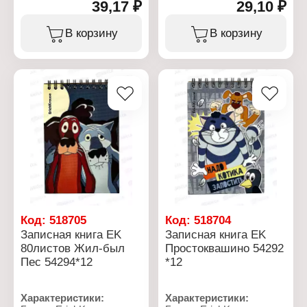
39,17 ₽
29,10 ₽
Артикул: 55217
Артикул: 55218
Коллекция: "Diagonal
Коллекция: "Bubble Gum"
Pastel"
Тип товара: Закладки
В корзину
В корзину
Тип товара: Закладки
Цвет: голубой, розовый
Цвет: микс
Толщина: 0,6 мм
Толщина: 0,6 мм
Количество: 4 шт
Количество: 4 шт
Текстура: зеркало
Текстура: диагональ
Материал: полипропилен
Материал: полипропилен
Код:
518705
Код:
518704
Записная книга EK
Записная книга EK
80листов Жил-был
Простоквашино 54292
Пес 54294*12
*12
Характеристики:
Характеристики: