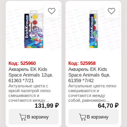
Упаковка: гибкий пластик
мере высыхания
пигменты, консервант
в пакете
акварельный рисунок
Размер упаковки:
приобретает матовый
180х34х9 мм
насыщенный оттенок без
посторонних бликов и
затеков. Краска
наиболее точно
передает игру цвета и
света на рисунке,
создает цветовые
комбинации.
Характеристики:
Код:
525960
Код:
525958
Бренд: Erich Krause
Акварель EK Kids
Акварель EK Kids
Артикул: 61365
Space Animals 12цв.
Space Animals 6цв.
Серия: "Jolly Friends"
61363 *7/21
61359 *7/42
Тип товара: Акварель
Назначение: для
Актуальные цвета с
Актуальные цвета легко
рисования
яркой палитрой легко
смешиваются и
Цвет: 6 цветов
смешиваются и
сочетаются между
Комплектация: без кисти
сочетаются между
собой, равномерно
131,99 ₽
64,70 ₽
Состав: вода, декстрин,
собой, равномерно
ложатся на бумагу,
глицерин, патока,
ложатся на бумагу,
обладают улучшенной
тонкодисперсные
обладают улучшенной
цветопередачей и не
В корзину
В корзину
пигменты, консервант
цветопередачей и не
выгорают на солнце
выгорают на солнце
благодаря УФ защите.