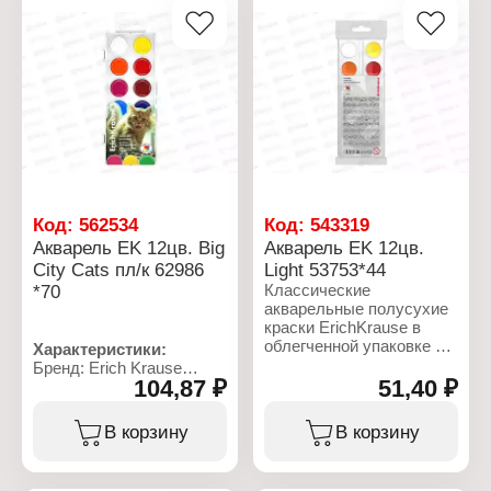
Код:
562534
Код:
543319
Акварель EK 12цв. Big
Акварель EK 12цв.
City Cats пл/к 62986
Light 53753*44
*70
Классические
акварельные полусухие
краски ErichKrause в
облегченной упаковке по
Характеристики:
доступной ценой.
Бренд: Erich Krause
Отличаются яркостью
104,87 ₽
51,40 ₽
Артикул: 62986
палитры и лаконичным
Серия: "Big City Cats"
дизайном.
Тип товара: Акварель
В корзину
В корзину
Представлены в палете
Назначение: для
из белого гибкого
рисования
пластика в прозрачной
Цвет: 12 цветов