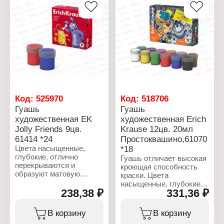
размывается водой,
размывается водой,
легко набирается на
легко набирается на
кисть.
кисть.
Характеристики:
Характеристики:
Бренд: Erich Krause
Бренд: Erich Krause
Артикул: 61417
Артикул: 61413
Серия: "Jolly Friends"
Серия: "Jolly Friends"
Тип товара: Гуашь
Тип товара: Гуашь
Назначение: для
Назначение: для
рисования
рисования
Цвет: 24 цвета
Цвет: 6 цветов
Код:
525970
Код:
518706
Объем баночки: 20 мл
Объем баночки: 20 мл
Гуашь
Гуашь
художественная EK
художественная Erich
Jolly Friends 9цв.
Krause 12цв. 20мл
61414 *24
Простоквашино,61070
Цвета насыщенные,
*18
глубокие, отлично
Гуашь отличает высокая
перекрываются и
кроющая способность
образуют матовую
краски. Цвета
бархатистую
насыщенные, глубокие,
поверхность по мере
238,38 ₽
331,36 ₽
отлично перекрываются
высыхания краски. При
и образуют матовую
этом сохраняется
бархатистую
В корзину
В корзину
яркость и насыщенность
поверхность по мере