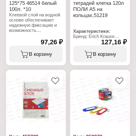
125*75 46514 белый
тетрадей клетка 120л
100л. *10
ПОЛИ А5 на
Клеевой слой на водной
кольцах,51219
основе обеспечивает
надежную фиксацию и
возможность
Характеристики:
многократного
Бренд: Erich Krause
переклеивания, не
97,26 ₽
127,16 ₽
Артикул: 51219
оставляя следов.
Тип товара: Блок
сменный для тетрадей
В корзину
В корзину
Характеристики:
Количество листов: 120
Бренд: Erich Krause
л
Артикул: 46514
Формат: А5
Серия: "Mandala"
Тип скрепления:
Тип товара: Блок для
подходит для тетрадей
записей
на кольцах
Особенность: с клеевым
краем
Цвет: белый
Размер: 75х125 мм
Количество листов: 100
л
Форма: прямоугольный
Плотность: 75 г/м2
Упаковка:
полиэтиленовая пленка