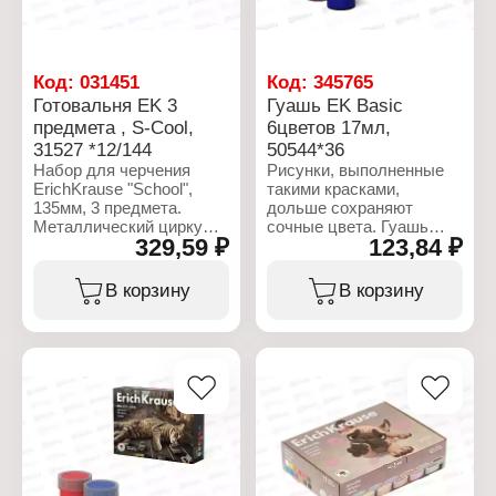
Размер: 60 мм
Размер окна: 35х14 мм
Количество в упаковке:
12 шт
Код:
031451
Код:
345765
Материал: пластик
Готовальня EK 3
Гуашь EK Basic
предмета , S-Cool,
6цветов 17мл,
31527 *12/144
50544*36
Набор для черчения
Рисунки, выполненные
ErichKrause "School",
такими красками,
135мм, 3 предмета.
дольше сохраняют
Металлический циркуль
сочные цвета. Гуашь
329,59 ₽
123,84 ₽
с максимальным
обладает насыщенными
радиусом 21см. В
плотными цветами с
комплект входят точилка
высокой укрывистостью,
В корзину
В корзину
и сменный грифель в
при рисовании ровно
пластиковом контейнере.
ложится на бумагу и
Представлен в ярких
быстро высыхает, после
неоновых цветах.
высыхания рисунок
Упакован в удобный
приобретает матово-
пластиковый футляр с
бархатистую
европодвесом.
поверхность. Безопасная
гуашь ErichKrause на
Характеристики:
водной основе, легко
Бренд: ErichKrause
смывается с рук и
Артикул: 31527
отстирывается с