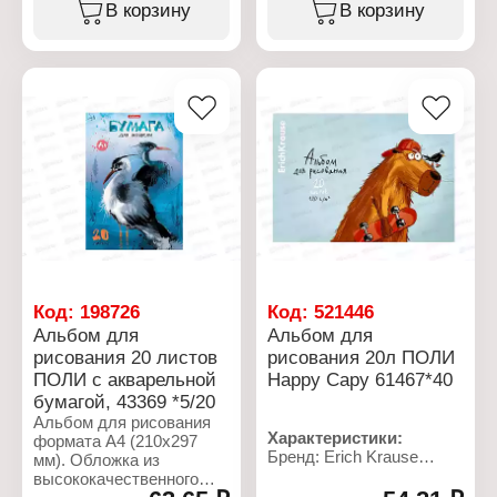
Тип товара: Акварель
Тип товара: Альбом для
В корзину
В корзину
Назначение: для
рисования
рисования
Дизайн: 5 дизайнов в
Цвет: 12 цветов
ассортименте
Комплектация: без кисти
Количество листов: 8 л
Упаковка: пластиковый
Формат: А4
пенал с европодвесом
Тип скрепления: на скобе
Плотность бумаги: 100 г/
кв.м
Белизна бумаги, %: 100
Материал блока: офсет
Материал обложки:
мелованный картон
Плотность обложки: 170
г/кв.м
Код:
198726
Код:
521446
Альбом для
Альбом для
рисования 20 листов
рисования 20л ПОЛИ
ПОЛИ с акварельной
Happy Capy 61467*40
бумагой, 43369 *5/20
Альбом для рисования
Характеристики:
формата А4 (210х297
Бренд: Erich Krause
мм). Обложка из
Артикул: 61467
высококачественного
Тип товара: Альбом для