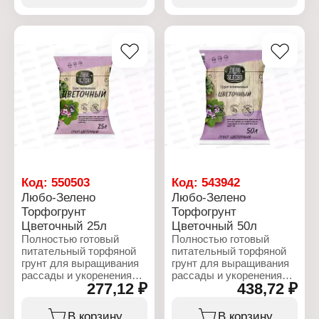
заявленного в
зависимости от
влажности окружающей
среды.
Характеристики:
Бренд: Любо Зелено
Тип товара: Грунт
Вариация: торфогрунт
Назначение:
универсальный
Объем: 50 л
Код:
550503
Код:
543942
Любо-Зелено
Любо-Зелено
Торфогрунт
Торфогрунт
Цветочный 25л
Цветочный 50л
Полностью готовый
Полностью готовый
питательный торфяной
питательный торфяной
грунт для выращивания
грунт для выращивания
рассады и укоренения
рассады и укоренения
277,12 ₽
438,72 ₽
черенков всех видов
черенков всех видов
садовых и комнатных
садовых и комнатных
цветочных и
цветочных и
В корзину
В корзину