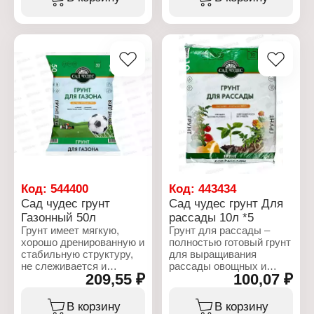
декоративных культур.
декоративных культур.
Вес товара может
Вес товара может
отличаться от
отличаться от
заявленного в
заявленного в
зависимости от
зависимости от
влажности окружающей
влажности окружающей
среды.
среды.
Характеристики:
Характеристики:
Бренд: Любо Зелено
Бренд: Любо Зелено
Тип товара: Грунт
Тип товара: Грунт
Вариация: торфогрунт
Вариация: торфогрунт
Назначение: Цветочный
Назначение: Цветочный
Объем: 25 л
Объем: 50 л
Код:
544400
Код:
443434
Сад чудес грунт
Сад чудес грунт Для
Газонный 50л
рассады 10л *5
Грунт имеет мягкую,
Грунт для рассады –
хорошо дренированную и
полностью готовый грунт
стабильную структуру,
для выращивания
не слеживается и
рассады овощных и
209,55 ₽
100,07 ₽
остается активным в
цветочных культур,
течение длительного
обеспечивает
времени, обладает
оптимальные условия
В корзину
В корзину
превосходными
для повышения