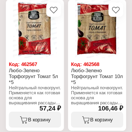
комнатном
цветоводстве, открытом
и защищенном грунте,
эффективен для
большинства,
возделываемых в РФ,
овощных, ягодных
культур, цветов,
кустарников, плодовых и
декоративных деревьев.
Характеристики:
Бренд: Terra Vita
Код:
462567
Код:
462568
Серия: "Живая земля"
Любо-Зелено
Любо-Зелено
Тип товара: Грунт
Торфогрунт Томат 5л
Торфогрунт Томат 10л
Назначение:
*5
*5
универсальный
Объем: 50 л
Нейтральный почвогрунт.
Нейтральный почвогрунт.
Применяется как готовая
Применяется как готовая
основа для
основа для
выращивания рассады
выращивания рассады
57,24 ₽
106,46 ₽
томатов, перцев и
томатов, перцев и
баклажанов, или как
баклажанов, или как
основное органическое
основное органическое
В корзину
В корзину
удобрение перед
удобрение перед
высадкой, пересадкой
высадкой, пересадкой