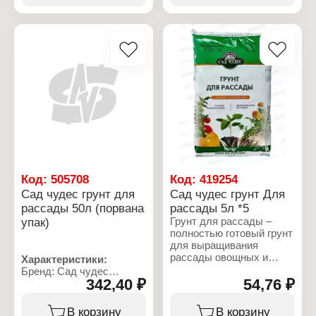
всхожести семян,
Объем: 50 л
лучшей приживаемости
рассады. Применяется
для пикировки рассады в
домашних условиях. Не
требует
дополнительного
внесения удобрений,
обеспечивает
необходимым набором
элементов питания на
весь период развития до
пересадки на основное
место. Для выращивания
рассады всех видов
Код:
505708
Код:
419254
овощных и цветочных
Сад чудес грунт для
Сад чудес грунт Для
культур. Повышает
рассады 50л (порвана
рассады 5л *5
всхожесть семян и
упак)
Грунт для рассады –
приживаемость рассады.
полностью готовый грунт
для выращивания
Характеристики:
рассады овощных и
Бренд: Сад чудес
Характеристики:
цветочных культур,
Тип товара: Грунт
Бренд: Сад чудес
обеспечивает
342,40 ₽
54,76 ₽
Назначение: для
Тип товара: Грунт
оптимальные условия
рассады
Назначение: для
для повышения
Объем: 25 л
рассады
В корзину
В корзину