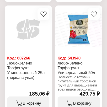
культур, а также для их
зависимости от
ежемесячной подкормки.
влажности окружающей
Изготовлен из
среды.
высококачественного
торфа с добавлением
Характеристики:
минеральных удобрений
Бренд: Любо Зелено
и природных
Тип товара: Грунт
структурирующих
Вариация: торфогрунт
компонентов. Повышает
Назначение:
всхожесть семян,
универсальный
приживаемость
Объем: 25 л
растений, обеспечивает
ускорение роста,
получение высокого
Код:
607266
Код:
543940
урожая.
Любо-Зелено
Любо-Зелено
Торфогрунт
Торфогрунт
Характеристики:
Бренд: Любо Зелено
Универсальный 25л
Универсальный 50л
Тип товара: Грунт
(порвана упак)
Полностью готовый
Вариация: торфогрунт
питательный торфяной
Название: "Томат"
грунт для выращивания
Компоненты: азот,
всех видов овощных,
фосфор, калий
185,06 ₽
429,75 ₽
ягодных, зеленных
Объем: 25 л
культур, цветов и
рассады. Вес товара
В корзину
В корзину
может отличаться от