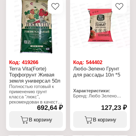
Код:
419266
Код:
544402
Terra Vita(Forte)
Любо-Зелено Грунт
Торфогрунт Живая
для рассады 10л *5
земля универсал 50л
Полностью готовый к
Характеристики:
применению грунт
Бренд: Любо Зелено
класса "люкс",
Тип товара: Грунт
рекомендован в качестве
Назначение: для
692,64 ₽
127,23 ₽
питательного субстрата
рассады
для выращивания как
Объем: 10 л
рассады, так и взрослых
В корзину
В корзину
растений в местах их
постоянного
произрастания в