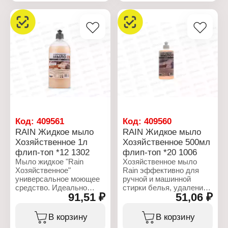
отстирывает самые
Тип товара: Мыло
различные загрязнения.
жидкое
Отлично сохраняет
Аромат: "Тропический
фактуру тканей и
коктейль"
насыщенность цветов
Объем: 500 мл
даже после частых
стирок. Придаёт тканям
свежесть и приятный
аромат.
Характеристики:
Торговая марка: Rain
Серия: UNIVERSAL
Тип товара: Средство
Код:
409561
Код:
409560
для стирки
RAIN Жидкое мыло
RAIN Жидкое мыло
Тип стирки: ручная/
Хозяйственное 1л
Хозяйственное 500мл
машинная стирка
Назначение:
флип-топ *12 1302
флип-топ *20 1006
универсальный
Мыло жидкое "Rain
Хозяйственное мыло
Форма выпуска: гель
Хозяйственное"
Rain эффективно для
Упаковка: ПЭТ
универсальное моющее
ручной и машинной
Объем: 1 л
средство. Идеально
стирки белья, удаления
91,51 ₽
51,06 ₽
подходит для мытья рук,
пятен, мытья посуды и
кухонной утвари,
влажной уборки
оконных рам, полов,
помещений. Подходит
В корзину
В корзину
ручной стирки и
для мытья рук, не