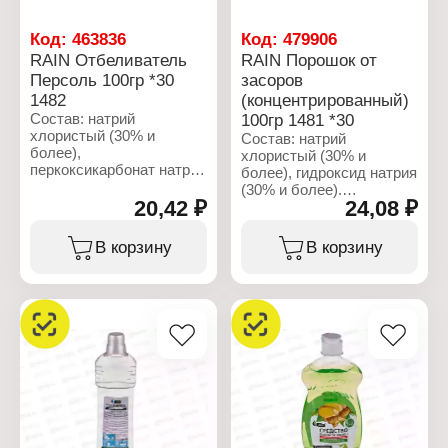
Антибактериальное
Аромат: "Лимон - Ананас"
Код:
463836
Код:
479906
Упаковка: с дозатором
RAIN Отбеливатель
RAIN Порошок от
Объем: 500 мл
Персоль 100гр *30
засоров
1482
(концентрированный)
Состав: натрий
100гр 1481 *30
хлористый (30% и
Состав: натрий
более),
хлористый (30% и
перкоксикарбонат натрия
более), гидроксид натрия
(15% и более, но менее
(30% и более).
30%, комплекс активных
20,42 ₽
24,08 ₽
биодобавок (менее 5%).
Характеристики:
Торговая марка: Rain
В корзину
В корзину
Характеристики:
Тип товара: Средство
Торговая марка: Rain
для прочистки труб
Тип товара:
Особенность:
Отбеливатель для ткани
концентрированный
Особенность:
Форма выпуска: порошок
кислородный
Вес: 100 г
Название: "Персоль"
Вес: 100 г