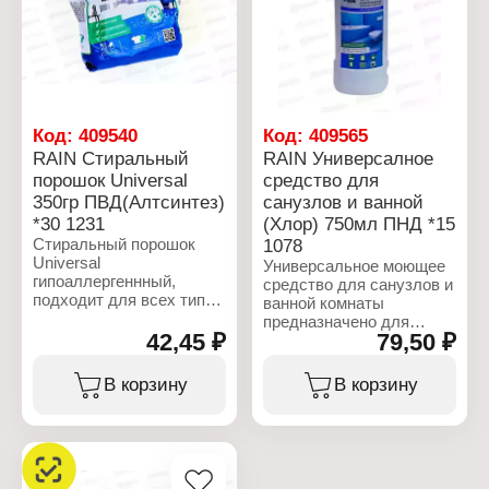
Характеристики:
средство
Торговая марка: Rain
Назначение:
Тип товара: Средство
универсальное
для мытья посуды
Название:
Особенность: с
"Прогрессивное"
антибактериальным
Объем: 1 л
эффектом
Код:
409540
Код:
409565
Аромат: "Имбирь -
RAIN Стиральный
RAIN Универсалное
Зеленый чай"
порошок Universal
средство для
Объем: 500 мл
350гр ПВД(Алтсинтез)
санузлов и ванной
*30 1231
(Хлор) 750мл ПНД *15
Стиральный порошок
1078
Universal
Универсальное моющее
гипоаллергеннный,
средство для санузлов и
подходит для всех типов
ванной комнаты
тканей. Используется
предназначено для
как для ручной, так и для
42,45 ₽
79,50 ₽
чистки ванн, душевых
машинной стирки белого
кабин, раковин, сливов,
и цветного белья.
кухонных плит, унитазов,
В корзину
В корзину
Обладает
водостоков,
антибактериальным
керамической плитки,
эффектом, хорошо
моющихся напольных
очищает от загрязнений.
покрытий (твердых),
Придает белью нежный,
моющихся обоев,
еле уловимый аромат.
настенных панелей,