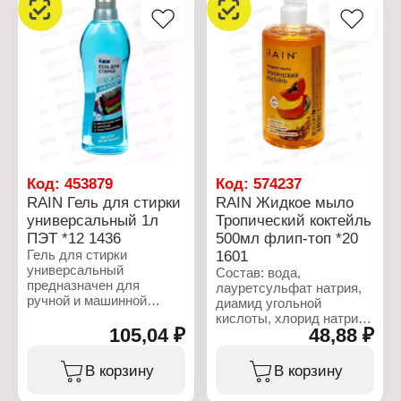
Код:
453879
Код:
574237
RAIN Гель для стирки
RAIN Жидкое мыло
универсальный 1л
Тропический коктейль
ПЭТ *12 1436
500мл флип-топ *20
Гель для стирки
1601
универсальный
Состав: вода,
предназначен для
лауретсульфат натрия,
ручной и машинной
диамид угольной
стирки различных
кислоты, хлорид натрия,
изделий из белых и
105,04 ₽
48,88 ₽
бензилоксиметанол,
цветных синтетических и
отдушка, настойка.
натуральных тканей.
В корзину
В корзину
Хорошо растворяется в
Характеристики:
воде и великолепно
Торговая марка: Rain