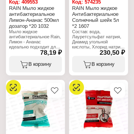
Код:
409553
Код:
574235
эффект.
RAIN Мыло жидкое
RAIN Мыло жидкое
антибактериальное
Антибактериальное
Характеристики:
Лимон-Ананас 500мл
Солнечный шейк 5л
Торговая марка: Rain
Тип товара: Мыло
дозатор *20 1032
*2 1607
жидкое
Мыло жидкое
Состав: вода,
Вариация:
антибактериальное Rain,
Лауретсульфат натрия,
Антибактериальное
Лимон - Ананас
Диамид угольной
Аромат: "Лайм - Мята"
идеально подходит для
кислоты, Хлорид натрия,
Упаковка: с дозатором
78,19 ₽
230,50 ₽
использования в офисах,
Бензилоксиметанол,
Объем: 500 мл
отелях, ресторанах и
Парфюм, Настойка.
других общественных
В корзину
В корзину
местах. Средство
Характеристики:
универсального
Торговая марка: Rain
применения отлично
Тип товара: Мыло
очищает и смягчает
жидкое
кожу, обеспечивает уход
Вариация:
и увлажнение, обладает
Антибактериальное
приятным ароматом
Аромат: "Солнечный
эфирных масел.
шейк"
Объем: 5 л
Характеристики:
Торговая марка: Rain
Тип товара: Мыло
жидкое
Вариация: