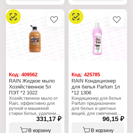
замачивания белья,
раздражает кожу.
стирки спортивной
Обладает
обуви. Является
антибактериальным
незаменимым средством
эффектом.
для комплексной уборки.
Легко удаляет сильные
Характеристики:
загрязнения, стойкие
Торговая марка: Rain
жировые отложения,
Тип товара: Мыло
эффективно борется с
жидкое
пятнами. Используется
Вариация:
для обезжиривания и
"Хозяйственное"
дезинфекции любых
Упаковка: пуш - пул
поверхностей. Экономно
Объем: 500 мл
расходуется. Создает
обильную пену, хорошо
Код:
409562
Код:
425785
смывается водой.
RAIN Жидкое мыло
RAIN Кондиционер
Бережно
Хозяйственное 5л
для белья Parfum 1л
взаимодействует с
ПЭТ *2 1022
*12 1306
кожей, входящий в
состав глицерин, смягчит
Хозяйственное мыло от
Кондиционер для белья
и увлажнит кожу рук.
Rain, эффективно для
Parfum предназначен
ручной и машинной
для белых и цветных
Характеристики:
стирки белья, удаления
вещей, для смягчения
331,17 ₽
96,15 ₽
Торговая марка: Rain
пятен, мытья посуды и
тканей, облегчения
Тип товара: Мыло
влажной уборки
глажения,
жидкое
помещений. Подходит
дезодорирования тканей,
В корзину
В корзину
Вариация: