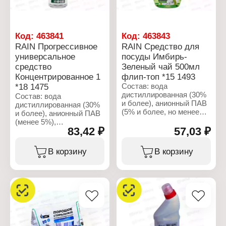
Код:
463841
Код:
463843
RAIN Прогрессивное
RAIN Средство для
универсальное
посуды Имбирь-
средство
Зеленый чай 500мл
Концентрированное 1
флип-топ *15 1493
*18 1475
Состав: вода
дистиллированная (30%
Состав: вода
и более), анионный ПАВ
дистиллированная (30%
(5% и более, но менее
и более), анионный ПАВ
15%), натрий хлористый
(менее 5%),
(менее 5%),
83,42 ₽
57,03 ₽
неионогенный ПАВ
неионогенный ПАВ
(менее 5%), загуститель
(менее 5%), амфотерный
(менее 5%),
В корзину
В корзину
ПАВ (менее 5%),
ароматизирующая
консервант (менее 5%),
добавка (менее 5%),
ароматизирующая
консервант (менее 5%),
добавка (менее 5%),
регулятор рН (менее
антибактериальный
5%).
компонент (менее 5%),
глицерин (менее 5%),
Характеристики:
красители (менее 5%).
Торговая марка: Rain
Тип товара: Чистящее