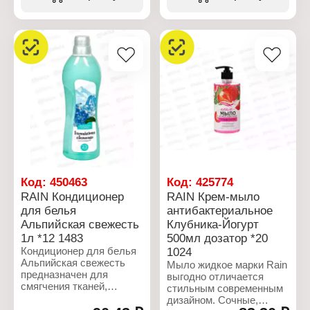
для мытья рук, не
антистатического
"Хозяйственное"
раздражает кожу.
действия, защиты цвета,
Упаковка: пуш - пул
Обладает
износостойкого эффекта.
Объем: 1 л
антибактериальным
эффектом.
Характеристики:
Торговая марка: Rain
Характеристики:
Тип товара: Кондиционер
Торговая марка: Rain
для белья
Тип товара: Мыло
Название: "Parfum"
жидкое
Эффект:
Вариация:
антистатический эффект
"Хозяйственное"
Тип стирки: ручная/
Упаковка: ПЭТ
машинная стирка
Объем: 5 л
Объем: 1 л
Код:
450463
Код:
425774
RAIN Кондиционер
RAIN Крем-мыло
для белья
антибактериальное
Альпийская свежесть
Клубника-Йогурт
1л *12 1483
500мл дозатор *20
Кондиционер для белья
1024
Альпийская свежесть
Мыло жидкое марки Rain
предназначен для
выгодно отличается
смягчения тканей,
стильным современным
облегчения глажения,
дизайном. Сочные,
дезодорирования тканей.