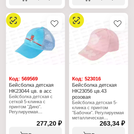
Бренд: Rossini
Бренд: Rossini
Артикул: НK 23054
Артикул: HК 22013
Тип товара: Бейсболка
Тип товара: Бейсболка
Возраст: детская
Возраст: детская
Крой: 5-ти клинка
Крой: 5-ти клинка
Декор: "Ми-24"
Декор: "Футбол"
Размер: 54
Размер: 54
Цвет: в ассортименте
Цвет: в ассортименте
Материал: хлопок
(голубой, белый)
Состав: 100% хлопок
Материал: хлопок
Застежка: регулируемая,
Состав: 100% хлопок
с пряжкой
Застежка: регулируемая,
Сезон: Весна-Лето
с пряжкой
Сезон: Весна-Лето
Код:
569569
Код:
523016
Бейсболка детская
Бейсболка детская
НK23044 цв. в асс
НK23056 цв.43
Бейсболка детская с
розовая
сеткой 5-клинка с
Бейсболка детская 5-
принтом "Дино".
клинка с принтом
Регулируемая
"Бабочки". Регулируемая
пластиковая застёжка.
металлическая
277,20 ₽
263,34 ₽
застёжка.
Характеристики:
Бренд: Rossini
Характеристики: