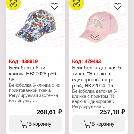
Код:
438919
Код:
479483
Бейсболка 6-ти
Бейсболка детская 5-
клинка НB20028 р56-
ти кл. "Я верю в
58
единорогов" св.роз
Бейсболка 6-клинка с из
р.54, НK22014_15
принтованной ткани.
Бейсболка детская 5-
Регулируемая застёжка
клинка с принтом "Я
на липучку.
верю в Единорогов".
Регулируемая
Характеристики:
268,61 ₽
257,18 ₽
металлическая
Бренд: Rossini
застёжка.
Артикул: НB 20028
В корзину
В корзину
Тип товара: Бейсболка
Характеристики:
Крой: 6-ти клинка
Бренд: Rossini