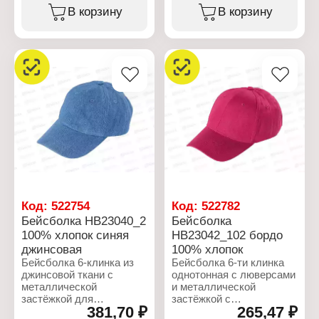
Характеристики:
В корзину
В корзину
Характеристики:
Бренд: Rossini
Бренд: Rossini
Артикул: НB 23040
Артикул: НB 23039
Тип товара: Бейсболка
Тип товара: Бейсболка
Крой: 6-ти клинка
Крой: 6-ти клинка
Декор: с люверсами
Вид: комбинированная с
Размер: 58
сеткой
Цвет: голубой
Размер: 56-58
Материал: джинса
Цвет: белый
Состав: 100% хлопок
Материал: хлопок,
Застежка: регулируемая,
полиэстер
с пряжкой
Состав: 60% хлопок, 40%
Сезон: Весна-Лето
полиэстер
Застежка: регулируемая
пластиковая
Сезон: лето
Код:
522754
Код:
522782
Бейсболка НB23040_2
Бейсболка
100% хлопок синяя
НB23042_102 бордо
джинсовая
100% хлопок
Бейсболка 6-клинка из
Бейсболка 6-ти клинка
джинсовой ткани с
однотонная с люверсами
металлической
и металлической
застёжкой для
застёжкой с
381,70 ₽
265,47 ₽
регулировки посадки.
регулировкой размера из