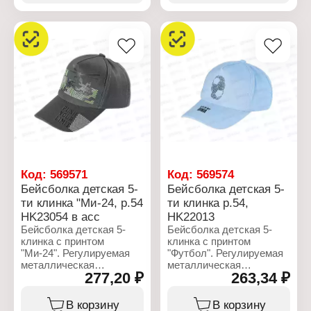
Артикул: НK 23045
Артикул: HК 22001
Тип товара: Бейсболка
Тип товара: Бейсболка
Возраст: детская
Возраст: детская
Крой: 5-ти клинка
Крой: 6-ти клинка
Декор: "Леопардик"
Размер: 52-54
Размер: 52
Цвет: в ассортименте
Цвет: в ассортименте
(голубой, белый)
(бежевый, розовый)
Материал: хлопок
Материал: хлопок
Состав: 100% хлопок
Состав: 100% хлопок
Застежка: регулируемая,
Застежка: регулируемая,
на липучку
с пряжкой
Сезон: лето
Сезон: Весна-Лето
Код:
569571
Код:
569574
Бейсболка детская 5-
Бейсболка детская 5-
ти клинка "Ми-24, р.54
ти клинка р.54,
НK23054 в асс
НK22013
Бейсболка детская 5-
Бейсболка детская 5-
клинка с принтом
клинка с принтом
"Ми-24". Регулируемая
"Футбол". Регулируемая
металлическая
металлическая
277,20 ₽
263,34 ₽
застёжка.
застёжка.
Характеристики:
Характеристики:
В корзину
В корзину