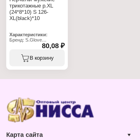
трикотажные р.ХL
(24*8*10) S 126-
ХL(blaсk)*10
Характеристики:
Бренд: S.Glove
80,08 ₽
Артикул: S 126-XL
Тип товара: Перчатки
Назначение: мужские
В корзину
Особенность: эконом
Цвет: черный с серым
манжетом
Размер: ХL
Материал: 85%
полиэстер, 15%
спандекс
Сезон: осень, зима
Карта сайта