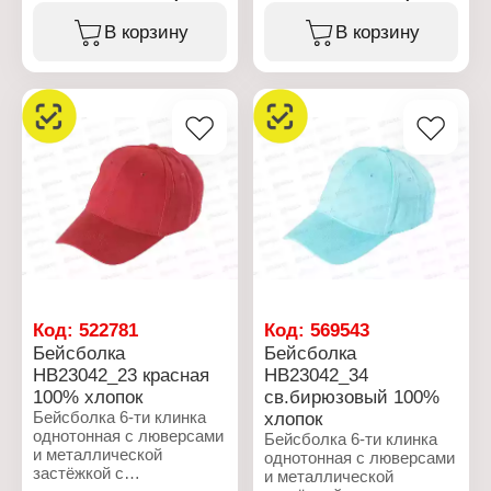
плотной хлопковой
Характеристики:
саржи.
В корзину
В корзину
Бренд: Rossini
Артикул: НB 23040
Характеристики:
Тип товара: Бейсболка
Бренд: Rossini
Крой: 6-ти клинка
Артикул: НB 23042
Декор: с люверсами
Тип товара: Бейсболка
Размер: 58
Крой: 6-ти клинка
Цвет: синий
Декор: с люверсами
Материал: джинса
Размер: 56-58
Состав: 100% хлопок
Цвет: бордовый
Застежка: регулируемая,
Материал: саржа
с пряжкой
Состав: 100% хлопок
Сезон: Весна-Лето
Застежка: регулируемая,
с пряжкой
Сезон: лето
Код:
522781
Код:
569543
Бейсболка
Бейсболка
НB23042_23 красная
НB23042_34
100% хлопок
св.бирюзовый 100%
Бейсболка 6-ти клинка
хлопок
однотонная с люверсами
Бейсболка 6-ти клинка
и металлической
однотонная с люверсами
застёжкой с
и металлической