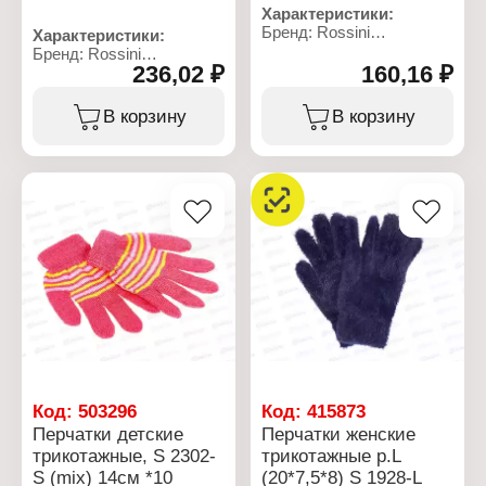
Характеристики:
Бренд: Rossini
Характеристики:
Артикул: S 2127-М
Бренд: Rossini
Тип товара: Перчатки
236,02 ₽
160,16 ₽
Артикул: M 2158-S (mix)
Назначение: детские
Тип товара: Варежки
Возраст: 7-10 лет
Назначение: детские
В корзину
В корзину
Дизайн: в полоску
Модель: "Олень"
Цвет: в ассортименте
Размер: 12 р-р
Размер: 16 р-р
Рекомендуемый возраст:
Материал: акрил 67%,
4-6 лет
спандекс 10%, ангорская
Материал: акрил
шерсть 23%
Состав: 100% акрил
Цвет: в ассортименте
Код:
503296
Код:
415873
Перчатки детские
Перчатки женские
трикотажные, S 2302-
трикотажные р.L
S (mix) 14см *10
(20*7,5*8) S 1928-L