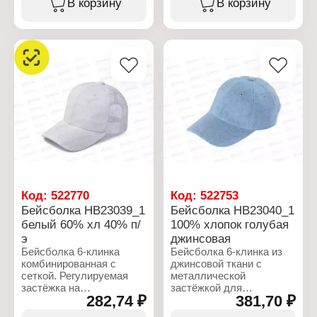
В корзину
В корзину
Артикул: НK 23044
Бренд: Rossini
Тип товара: Бейсболка
Артикул: НK 23056
Возраст: детская
Тип товара: Бейсболка
Крой: 5-ти клинка
Возраст: детская
Декор: "Дино"
Крой: 5-ти клинка
Размер: 52
Декор: "Бабочки"
Вид: комбинированная с
Размер: 54
сеткой
Цвет: розовый
Цвет: в ассортименте
Материал: хлопок
(голубой, серый,
Состав: 100% хлопок
красный)
Застежка: регулируемая,
Материал: хлопок,
с пряжкой
полиэстер
Сезон: Весна-Лето
Состав: 60% хлопок, 40%
полиэстер
Застежка: регулируемая
Код:
522770
Код:
522753
пластиковая
Бейсболка НB23039_1
Бейсболка НB23040_1
Сезон: лето
белый 60% хл 40% п/
100% хлопок голубая
э
джинсовая
Бейсболка 6-клинка
Бейсболка 6-клинка из
комбинированная с
джинсовой ткани с
сеткой. Регулируемая
металлической
застёжка на
застёжкой для
282,74 ₽
381,70 ₽
пластиковую застежку с
регулировки посадки.
регулятором размера.