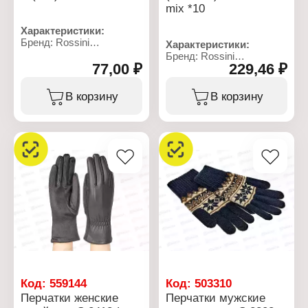
mix *10
Характеристики:
Бренд: Rossini
Характеристики:
Артикул: S 2302-S (mix)
Бренд: Rossini
Тип товара: Перчатки
77,00 ₽
229,46 ₽
Артикул: S 1928-L
Назначение: детские
Тип товара: Перчатки
Возраст: 4-6 лет
Назначение: женские
В корзину
В корзину
Дизайн: в полоску
Особенность: пушистые,
Цвет: в ассортименте
контактные
Размер: 14 р-р
Дизайн: без рисунка
Материал: 90% акрил,
Цвет: в ассортименте
10% спандекс
Размер: L (20х7,5х8 см)
Сезон: демисезон
Материал: 70%
полиэстер, 30% акрил
Код:
559144
Код:
503310
Перчатки женские
Перчатки мужские