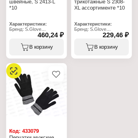
швейные, S 2413-L
трикотажные S 2308-
*10
XL ассортименте *10
Характеристики:
Характеристики:
Бренд: S.Glove
Бренд: S.Glove
460,24 ₽
229,46 ₽
Артикул: S 2413-L
Артикул: S 2308-XL
Тип товара: Перчатки
Тип товара: Перчатки
Назначение: женские
Назначение: мужские
В корзину
В корзину
Дизайн: без рисунка
Вид: трикотажные
Цвет: в ассортименте
Дизайн: с жаккардовым
Размер: 7-8 р-р
узором "Скандинавия"
Материал: 100%
Размер: ХL (9 р-р)
полиэстер
Материал: акрил 100%
Сезон: зима
Цвет: в ассортименте
Код:
433079
Перчатки мужские