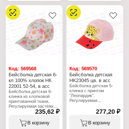
Размер: 56-58
Артикул: НK 22014
Цвет: в ассортименте
Тип товара: Бейсболка
Материал: хлопок
Возраст: детская
Застежка: регулируемая,
Крой: 5-ти клинка
на липучку
Декор: "Я верю в
Сезон: Весна-Лето
единорогов"
Размер: 54
Цвет: светло-розовый
Материал: хлопок
Состав: 100% хлопок
Застежка: регулируемая,
с пряжкой
Сезон: Весна-Лето
Код:
569568
Код:
569570
Бейсболка детская 6-
Бейсболка детская
кл 100% хлопок HК
НK23045 цв. в асс
22001 52-54, в асс
Бейсболка детская 5-
клинка с принтом
Бейсболка детская 6-
"Леопардик".
клинка из хлопковой
Регулируемая
принтованной ткани.
металлическая
Регулируемая застёжка
застёжка.
235,62 ₽
277,20 ₽
на липучку.
Характеристики:
Характеристики:
В корзину
В корзину
Бренд: Rossini
Бренд: Rossini