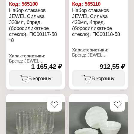
Код:
565100
Код:
565110
Набор стаканов
Набор стаканов
JEWEL Сильва
JEWEL Сильва
320мл, 6пред.
420мл, 4пред.
(боросиликатное
(боросиликатное
стекло), ПС00117-58
стекло), ПС00118-58
*8
Характеристики:
Бренд: JEWEL
Характеристики:
Артикул: ПС00118-58
Бренд: JEWEL
Тип товара: Набор
1 165,42 ₽
912,55 ₽
Артикул: ПС00117-58
стаканов
Тип товара: Набор
Модель: "Сильва"
стаканов
В корзину
В корзину
Количество, объем: 4 шт
Модель: "Сильва"
х 420 мл
Количество, объем: 6 шт
Материал:
х 320 мл
боросиликатное стекло
Материал:
Цвет: прозрачный
боросиликатное стекло
Использование в
Цвет: прозрачный
посудомоечной машине:
Использование в
да
посудомоечной машине:
Использование в
да
микроволновой печи: нет
Использование в
микроволновой печи: нет