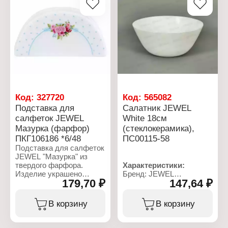
Артикул: ПКГ106183
предметов
Тип товара: Салфетница
Материал:
Модель: "Земфира"
стеклокерамика
Материал: фарфор
Цвет: белый с рисунком
Размер: 10х5 см
Использование в
Использование в
посудомоечной машине:
посудомоечной машине:
да
да
Использование в
микроволновой печи: Да
Код:
327720
Код:
565082
Подставка для
Салатник JEWEL
салфеток JEWEL
White 18см
Мазурка (фарфор)
(стеклокерамика),
ПКГ106186 *6/48
ПС00115-58
Подставка для салфеток
JEWEL "Мазурка" из
твердого фарфора.
Характеристики:
Изделие украшено
Бренд: JEWEL
179,70 ₽
147,64 ₽
красивым рисунком и
Артикул: ПС00115-58
будет уместно как в
Тип товара: Салатник
повседневной жизни, так
Модель: "White"
В корзину
В корзину
и на праздничном столе.
Диаметр: 18 см
Можно мыть в
Объем: 1000 мл
посудомоечной машине.
Цвет: белый