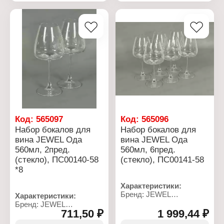
Использование в
Материал: керамика
посудомоечной машине:
Цвет: бежевый
нет
Использование в
Использование в
посудомоечной машине:
микроволновой печи: нет
да
Использование в
микроволновой печи: Да
Код:
565097
Код:
565096
Набор бокалов для
Набор бокалов для
вина JEWEL Ода
вина JEWEL Ода
560мл, 2пред.
560мл, 6пред.
(стекло), ПС00140-58
(стекло), ПС00141-58
*8
Характеристики:
Бренд: JEWEL
Характеристики:
Артикул: ПС00141-58
Бренд: JEWEL
Тип товара: Набор
711,50 ₽
1 999,44 ₽
Артикул: ПС00140-58
бокалов
Тип товара: Набор