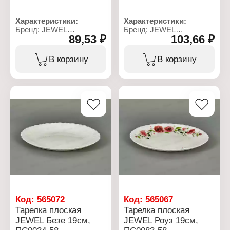
Характеристики:
Характеристики:
Бренд: JEWEL
Бренд: JEWEL
89,53 ₽
103,66 ₽
Артикул: ПС00121-58
Артикул: ПС00114-58
Тип товара: Тарелка
Тип товара: Тарелка
Модель: "White"
Модель: "White"
В корзину
В корзину
Вид: плоская
Вид: плоская
Диаметр: 17,7 см
Диаметр: 19 см
Цвет: белый
Цвет: белый
Материал:
Материал:
стеклокерамика
стеклокерамика
Использование в
Использование в
посудомоечной машине:
посудомоечной машине:
да
да
Использование в
Использование в
микроволновой печи: Да
микроволновой печи: Да
Код:
565072
Код:
565067
Тарелка плоская
Тарелка плоская
JEWEL Безе 19см,
JEWEL Роуз 19см,