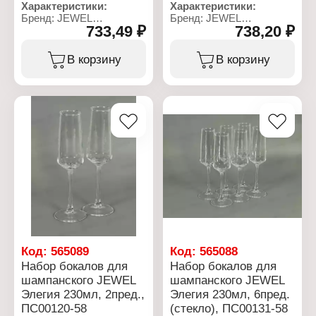
Характеристики:
Характеристики:
Бренд: JEWEL
Бренд: JEWEL
733,49 ₽
738,20 ₽
Артикул: ПС00136-58
Артикул: ПС00132-58
Тип товара: Набор
Тип товара: Набор
бокалов
бокалов
В корзину
В корзину
Модель: "Элегия"
Модель: "Элегия"
Назначение: для
Назначение: для
шампанского
шампанского
Количество, объем: 2 шт
Количество, объем: 2 шт
х 210 мл
х 225 мл
Материал: стекло
Материал: стекло
Цвет: прозрачный
Цвет: прозрачный
Использование в
Использование в
посудомоечной машине:
посудомоечной машине:
да
да
Использование в
Использование в
микроволновой печи: нет
микроволновой печи: нет
Код:
565089
Код:
565088
Набор бокалов для
Набор бокалов для
шампанского JEWEL
шампанского JEWEL
Элегия 230мл, 2пред.,
Элегия 230мл, 6пред.
ПС00120-58
(стекло), ПС00131-58