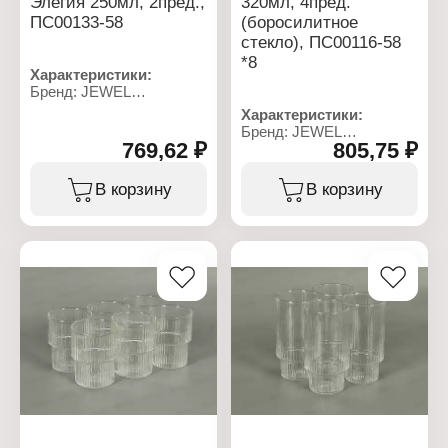
Элегия 250мл, 2пред.,
320мл, 4пред.
ПС00133-58
(боросилитное
стекло), ПС00116-58
*8
Характеристики:
Бренд: JEWEL
Артикул: ПС00133-58
Характеристики:
Тип товара: Набор
Бренд: JEWEL
бокалов
769,62 ₽
805,75 ₽
Артикул: ПС00116-58
Модель: "Элегия"
Тип товара: Набор
Назначение: для
стаканов
В корзину
В корзину
шампанского
Модель: "Сильва"
Количество, объем: 2 шт
Количество, объем: 4 шт
х 250 мл
х 320 мл
Материал: стекло
Материал:
Цвет: прозрачный
боросиликатное стекло
Использование в
Цвет: прозрачный
посудомоечной машине:
Использование в
да
посудомоечной машине:
Использование в
да
микроволновой печи: нет
Использование в
микроволновой печи: нет