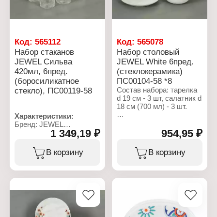
Код:
565112
Код:
565078
Набор стаканов
Набор столовый
JEWEL Сильва
JEWEL White 6пред.
420мл, 6пред.
(стеклокерамика)
(боросиликатное
ПС00104-58 *8
стекло), ПС00119-58
Состав набора: тарелка
d 19 см - 3 шт, салатник d
18 см (700 мл) - 3 шт.
Характеристики:
Характеристики:
Бренд: JEWEL
Бренд: JEWEL
1 349,19 ₽
954,95 ₽
Артикул: ПС00119-58
Артикул: ПС00104-58
Тип товара: Набор
Тип товара: Набор
стаканов
В корзину
В корзину
столовый
Модель: "Сильва"
Модель: "White"
Количество, объем: 6 шт
Количество предметов: 6
х 420 мл
предметов
Материал:
Материал:
боросиликатное стекло
стеклокерамика
Цвет: прозрачный
Цвет: белый
Использование в
Использование в
посудомоечной машине: