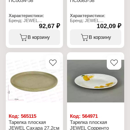
ПС0034-58
ПС0083-58
Характеристики:
Характеристики:
Бренд: JEWEL
Бренд: JEWEL
92,67 ₽
102,09 ₽
Артикул: ПС0034-58
Артикул: ПС0083-58
Тип товара: Тарелка
Тип товара: Тарелка
Модель: "Безе"
Модель: "Роуз"
В корзину
В корзину
Вид: плоская
Вид: плоская
Диаметр: 19 см
Диаметр: 19 см
Цвет: белый
Цвет: белый с рисунком
Материал:
Материал:
стеклокерамика
стеклокерамика
Использование в
Использование в
посудомоечной машине:
посудомоечной машине:
да
да
Использование в
Использование в
микроволновой печи: Да
микроволновой печи: Да
Код:
565115
Код:
564971
Тарелка плоская
Тарелка плоская
JEWEL Сахара 27,2см
JEWEL Сорренто