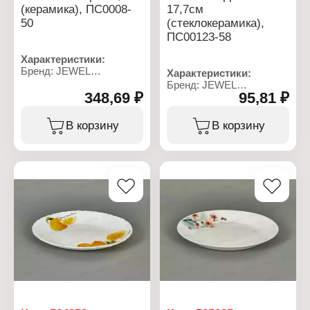
(керамика), ПС0008-
17,7см
50
(стеклокерамика),
ПС00123-58
Характеристики:
Бренд: JEWEL
Характеристики:
Артикул: ПС0008-50
Бренд: JEWEL
Тип товара: Тарелка
348,69 ₽
95,81 ₽
Артикул: ПС00123-58
Модель: "Сахара"
Тип товара: Тарелка
Вид: плоская
Модель: "Сорренто"
В корзину
В корзину
Диаметр: 27,2 см
Вид: плоская
Цвет: бежевый
Диаметр: 17,7 см
Материал: керамика
Цвет: белый с рисунком
Использование в
Материал:
посудомоечной машине:
стеклокерамика
да
Использование в
Использование в
посудомоечной машине:
микроволновой печи: Да
да
Использование в
микроволновой печи: Да