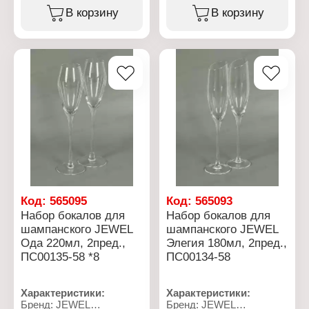
Модель: "Ода"
бокалов
В корзину
В корзину
Количество, объем: 6 шт
Модель: "Ода"
х 560 мл
Количество, объем: 2 шт
Материал: стекло
х 560 мл
Цвет: прозрачный
Материал: стекло
Использование в
Цвет: прозрачный
посудомоечной машине:
Использование в
да
посудомоечной машине:
Использование в
да
микроволновой печи: нет
Использование в
Упаковка: в коробке
микроволновой печи: нет
Упаковка: в коробке
Код:
565095
Код:
565093
Набор бокалов для
Набор бокалов для
шампанского JEWEL
шампанского JEWEL
Ода 220мл, 2пред.,
Элегия 180мл, 2пред.,
ПС00135-58 *8
ПС00134-58
Характеристики:
Характеристики:
Бренд: JEWEL
Бренд: JEWEL