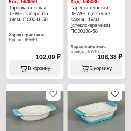
Код:
564959
Код:
565085
Тарелка плоская
Тарелка плоская
JEWEL Сорренто
JEWEL Цветение
19см, ПС0081-58
сакуры 19см
(стеклокерамика)
ПС00108-58
Характеристики:
Бренд: JEWEL
Артикул: ПС0081-58
Характеристики:
Тип товара: Тарелка
Бренд: JEWEL
Модель: "Сорренто"
102,09 ₽
108,38 ₽
Артикул: ПС00108-58
Вид: плоская
Тип товара: Тарелка
Диаметр: 19 см
Модель: "Цветение
В корзину
В корзину
Цвет: белый с рисунком
сакуры"
Материал:
Вид: плоская
стеклокерамика
Диаметр: 19 см
Использование в
Цвет: белый с рисунком
посудомоечной машине:
Материал:
да
стеклокерамика
Использование в
Использование в
микроволновой печи: Да
посудомоечной машине:
да
Использование в
микроволновой печи: Да