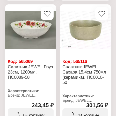
Цвет: белый с рисунком
Цвет: белый
Материал:
Материал:
стеклокерамика
стеклокерамика
Использование в
Использование в
посудомоечной машине:
посудомоечной машине:
да
да
Использование в
Использование в
микроволновой печи: Да
микроволновой печи: Да
Код:
565069
Код:
565116
Салатник JEWEL Роуз
Салатник JEWEL
23см, 1200мл,
Сахара 15,4см 750мл
ПС0089-58
(керамика), ПС0010-
50
Характеристики:
Бренд: JEWEL
Характеристики:
Артикул: ПС0089-58
Бренд: JEWEL
Тип товара: Салатник
243,45 ₽
301,56 ₽
Артикул: ПС0010-50
Модель: "Роуз"
Тип товара: Салатник
Диаметр: 23 см
Модель: "Сахара"
В корзину
В корзину