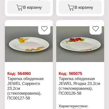
Модель: "Цветение
Тип товара: Тарелка
сакуры"
Модель: "White"
В корзину
В корзину
Диаметр: 18 см
Назначение: обеденная
Объем: 1000 мл
Диаметр: 23,2 см
Цвет: белый с рисунком
Цвет: белый
Материал:
Материал:
стеклокерамика
стеклокерамика
Использование в
Использование в
посудомоечной машине:
посудомоечной машине:
да
да
Использование в
Использование в
микроволновой печи: Да
микроволновой печи: Да
Код:
564960
Код:
565075
Тарелка обеденная
Тарелка обеденная
JEWEL Сорренто
JEWEL Ягодка 23,2см
23,2см
(стеклокерамика),
(стеклокерамика),
ПС00126-58
ПС00127-58
Характеристики: