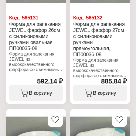
Код:
565131
Код:
565132
Форма для запекания
Форма для запекания
JEWEL фарфор 26см
JEWEL фарфор 27см
с силиконовыми
с силиконовыми
ручками овальная
ручками
ПП00035-08
прямоугольная,
Форма для запекания
ПП00036-08
JEWEL из
Форма для запекания
высококачественного
JEWEL из
фарфора со съемными
высококачественного
силиконовыми ручками.
фарфора со съемными
Удобна в использовании,
592,14 ₽
885,84 ₽
силиконовыми ручками.
предназначена для
Удобна в использовании,
запекания в духовом
предназначена для
В корзину
В корзину
шкафу до 250 градусов.
запекания в духовом
Легко мыть в
шкафу до 250 градусов.
посудомоечной машине,
Легко мыть в
возможно использовать
посудомоечной машине,
в микроволновой печи.
возможно использовать
Рекомендуется беречь
в микроволновой печи.
от перепадов
Рекомендуется беречь
температуры и не
от перепадов