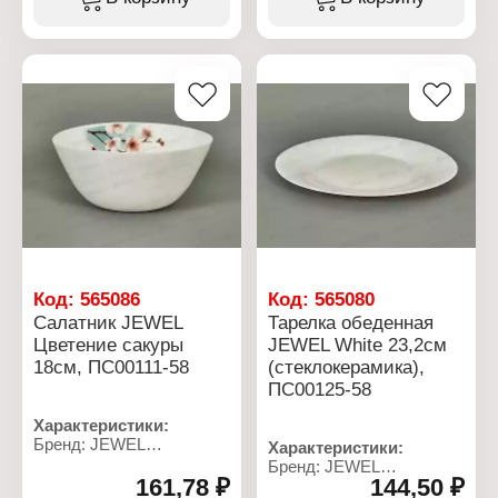
Объем: 1200 мл
Диаметр: 15,4 см
Цвет: белый с рисунком
Объем: 750 мл
Материал:
Цвет: бежевый
стеклокерамика
Материал: керамика
Использование в
Использование в
посудомоечной машине:
посудомоечной машине:
да
да
Использование в
Использование в
микроволновой печи: Да
микроволновой печи: Да
Код:
565086
Код:
565080
Салатник JEWEL
Тарелка обеденная
Цветение сакуры
JEWEL White 23,2см
18см, ПС00111-58
(стеклокерамика),
ПС00125-58
Характеристики:
Бренд: JEWEL
Характеристики:
Артикул: ПС00111-58
Бренд: JEWEL
Тип товара: Салатник
161,78 ₽
144,50 ₽
Артикул: ПС00125-58