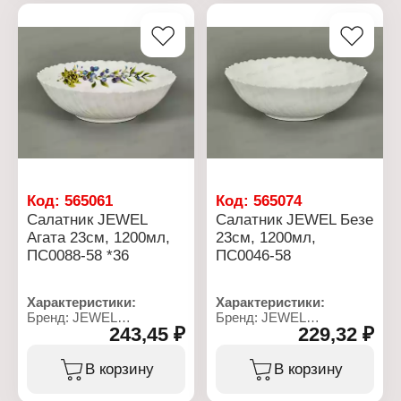
Материал:
Характеристики:
стеклокерамика
Бренд: JEWEL
Использование в
Артикул: ПКГ106186
посудомоечной машине:
Тип товара: Салфетница
да
Серия: "Мазурка"
Использование в
Материал: фарфор
микроволновой печи: Да
Размер: 10х5 см
Использование в
посудомоечной машине:
да
Код:
565061
Код:
565074
Салатник JEWEL
Салатник JEWEL Безе
Агата 23см, 1200мл,
23см, 1200мл,
ПС0088-58 *36
ПС0046-58
Характеристики:
Характеристики:
Бренд: JEWEL
Бренд: JEWEL
243,45 ₽
229,32 ₽
Артикул: ПС0088-58
Артикул: ПС0046-58
Тип товара: Салатник
Тип товара: Салатник
Модель: "Агата"
Модель: "Безе"
В корзину
В корзину
Диаметр: 23 см
Диаметр: 23 см
Объем: 1200 мл
Объем: 1200 мл