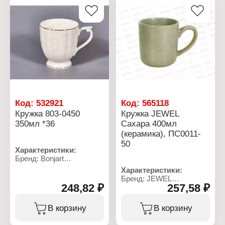
Код:
532921
Код:
565118
Кружка 803-0450
Кружка JEWEL
350мл *36
Сахара 400мл
(керамика), ПС0011-
50
Характеристики:
Бренд: Bonjart
Артикул: 803-0450
Характеристики:
Тип товара: Кружка
Бренд: JEWEL
Объем: 350 мл
248,82 ₽
257,58 ₽
Артикул: ПС0011-50
Материал: фарфор
Тип товара: Кружка
Упаковка: коробка
Модель: "Сахара"
В корзину
В корзину
Размер упаковки:
Объем: 400 мл
10х12х11 см
Диаметр: 7,5 см