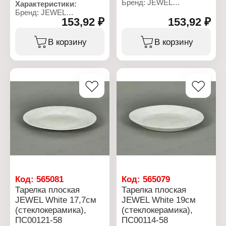
Бренд: JEWEL
Характеристики:
Артикул: ПС00126-58
Бренд: JEWEL
Тип товара: Тарелка
153,92 ₽
153,92 ₽
Артикул: ПС00127-58
Модель: "Ягодка"
Тип товара: Тарелка
Назначение: обеденная
Модель: "Сорренто"
В корзину
В корзину
Диаметр: 23,2 см
Назначение: обеденная
Цвет: белый с рисунком
Диаметр: 23,2 см
Материал:
Цвет: белый с рисунком
стеклокерамика
Материал:
Использование в
стеклокерамика
посудомоечной машине:
Использование в
да
посудомоечной машине:
Использование в
да
микроволновой печи: Да
Использование в
микроволновой печи: Да
Код:
565081
Код:
565079
Тарелка плоская
Тарелка плоская
JEWEL White 17,7см
JEWEL White 19см
(стеклокерамика),
(стеклокерамика),
ПС00121-58
ПС00114-58