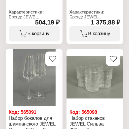
Характеристики:
Характеристики:
Бренд: JEWEL
Бренд: JEWEL
504,19 ₽
1 375,88 ₽
Артикул: ПС00120-58
Артикул: ПС00131-58
Тип товара: Набор
Тип товара: Набор
бокалов
бокалов
В корзину
В корзину
Модель: "Элегия"
Модель: "Элегия"
Назначение: для
Назначение: для
шампанского
шампанского
Количество, объем: 2 шт
Количество, объем: 6 шт
х 230 мл
х 230 мл
Материал: стекло
Материал: стекло
Цвет: прозрачный
Цвет: прозрачный
Использование в
Использование в
посудомоечной машине:
посудомоечной машине:
да
да
Использование в
Использование в
микроволновой печи: нет
микроволновой печи: нет
Код:
565091
Код:
565098
Набор бокалов для
Набор стаканов
шампанского JEWEL
JEWEL Сильва