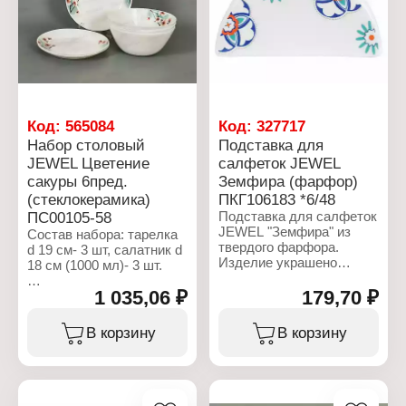
посудомоечной машине:
да
да
Использование в
Использование в
микроволновой печи: нет
микроволновой печи: Да
Код:
565084
Код:
327717
Набор столовый
Подставка для
JEWEL Цветение
салфеток JEWEL
сакуры 6пред.
Земфира (фарфор)
(стеклокерамика)
ПКГ106183 *6/48
ПС00105-58
Подставка для салфеток
JEWEL "Земфира" из
Состав набора: тарелка
твердого фарфора.
d 19 см- 3 шт, салатник d
Изделие украшено
18 см (1000 мл)- 3 шт.
красивым рисунком и
будет уместно как в
1 035,06 ₽
179,70 ₽
Характеристики:
повседневной жизни, так
Бренд: JEWEL
и на праздничном столе.
Артикул: ПС00105-58
В корзину
В корзину
Можно мыть в
Тип товара: Набор
посудомоечной машине.
столовый
Модель: "Цветение
Характеристики:
сакуры"
Бренд: JEWEL
Количество предметов: 6