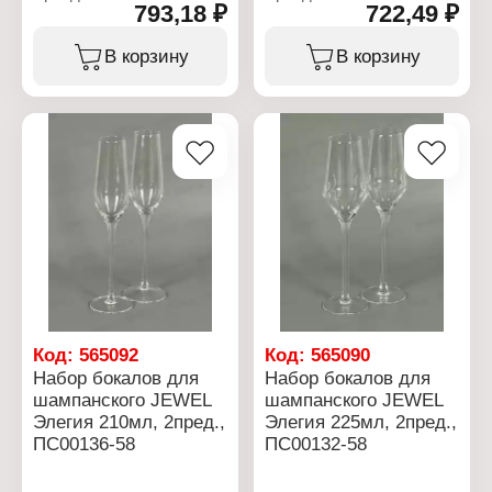
793,18 ₽
722,49 ₽
Артикул: ПС00135-58
Артикул: ПС00134-58
Тип товара: Набор
Тип товара: Набор
бокалов
бокалов
В корзину
В корзину
Модель: "Ода"
Модель: "Элегия"
Назначение: для
Назначение: для
шампанского
шампанского
Количество, объем: 2 шт
Количество, объем: 2 шт
х 220 мл
х 180 мл
Материал: стекло
Материал: стекло
Цвет: прозрачный
Цвет: прозрачный
Использование в
Использование в
посудомоечной машине:
посудомоечной машине:
да
да
Использование в
Использование в
микроволновой печи: нет
микроволновой печи: нет
Код:
565092
Код:
565090
Набор бокалов для
Набор бокалов для
шампанского JEWEL
шампанского JEWEL
Элегия 210мл, 2пред.,
Элегия 225мл, 2пред.,
ПС00136-58
ПС00132-58