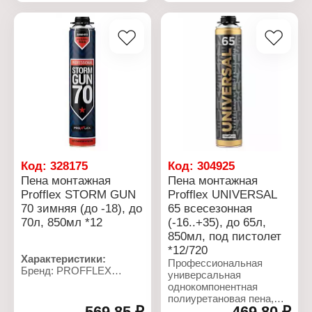
температур от -10 °С до
+35 °С. Пена
применяется для
уплотнения монтажа
окон и дверей,
заполнения пустот,
щелей, герметизации
стыков обеспечения
тепло- и звукоизоляции
уплотнения монтажа
строительных
конструкций. Простоту
применения пены
обеспечивает
Код:
328175
Код:
304925
направляющая трубка (в
Пена монтажная
Пена монтажная
комплекте с баллоном).
Profflex STORM GUN
Profflex UNIVERSAL
70 зимняя (до -18), до
65 всесезонная
Характеристики:
Бренд: PROFFLEX
70л, 850мл *12
(-16..+35), до 65л,
Серия: HOME
850мл, под пистолет
Тип товара: Пена
*12/720
монтажная
Характеристики:
Профессиональная
Вид пены (по способу
Бренд: PROFFLEX
универсальная
выпуска из баллона):
Серия: Storm
однокомпонентная
бытовая (с трубкой-
Тип товара: Пена
полиуретановая пена,
адаптером)
монтажная
569,85 ₽
469,80 ₽
предназначенная для