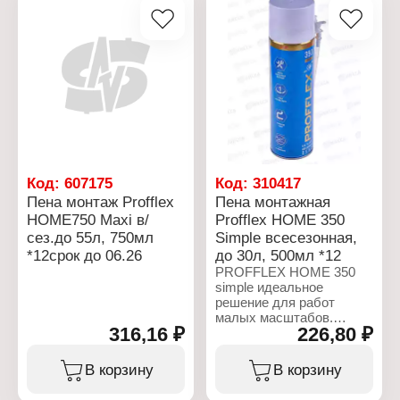
Код:
607175
Код:
310417
Пена монтаж Profflex
Пена монтажная
HOME750 Maxi в/
Profflex HOME 350
сез.до 55л, 750мл
Simple всесезонная,
*12срок до 06.26
до 30л, 500мл *12
PROFFLEX HOME 350
simple идеальное
решение для работ
малых масштабов.
316,16 ₽
226,80 ₽
Высокопроизводительная
однокомпонентная
полиуретановая пена,
В корзину
В корзину
предназначенная для
работы в диапазоне