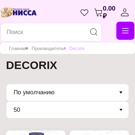
0.00
₽
Главная
Производитель
Decorix
DECORIX
По умолчанию
50