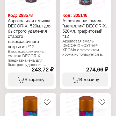
Код:
298578
Код:
305146
Аэрозольная смывка
Аэрозольная эмаль
DECORIX, 520мл для
"металлик" DECORIX,
быстрого удаления
520мл, графитовый
старого
*12
лакокрасочного
Акриловая эмаль
DECORIX «СУПЕР-
покрытия *12
ХРОМ» с эффектом
Высокоэффективная
хрома используется в
смывка DECORIX
декоративно-
предназначена для
оформительских
быстрого удаления
работах, строительстве
243,72 ₽
274,66 ₽
старого лакокрасочного
и ремонтном
покрытия перед
окрашивании.
нанесением лака, краски
В корзину
В корзину
Предназначена для
или эмали. В отличие от
окрашивания:
традиционных
древесины, пластика,
механических способов
металла, бетона,
удаления старых
кирпича, керамики,
покрытий смывка
стекла, картона,
воздействует только на
минеральных
покрытие без риска
поверхностей. Благодаря
механического
большой концентрации