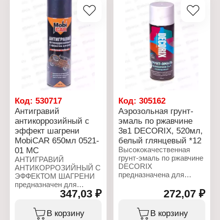
Код:
530717
Код:
305162
Антигравий
Аэрозольная грунт-
антикоррозийный с
эмаль по ржавчине
эффект шагрени
3в1 DECORIX, 520мл,
MobiCAR 650мл 0521-
белый глянцевый *12
01 МС
Высококачественная
грунт-эмаль по ржавчине
АНТИГРАВИЙ
DECORIX
АНТИКОРРОЗИЙНЫЙ С
предназначена для
ЭФФЕКТОМ ШАГРЕНИ
защитно-декоративного
предназначен для
окрашивания
347,03 ₽
272,07 ₽
долговременной
заржавевших или
антикоррозийной защиты
подверженных коррозии
нижней части кузова и
В корзину
В корзину
поверхностей из сплавов
бамперов, порогов