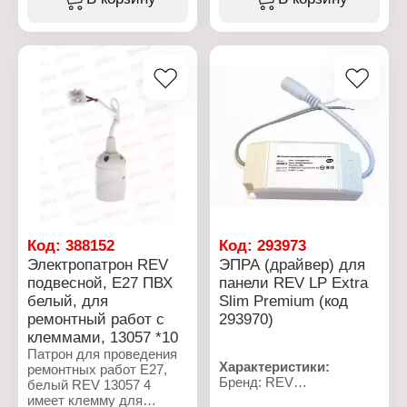
Материал: нейлон
Материал: нейлон
Длина, мм: 80
Длина, мм: 80
Ширина: 2,5
Ширина: 2,5
Цвет: синий
Цвет: черный
Количество: 25 шт
Количество: 25 шт
Код:
388152
Код:
293973
Электропатрон REV
ЭПРА (драйвер) для
подвесной, Е27 ПВХ
панели REV LP Extra
белый, для
Slim Premium (код
ремонтный работ с
293970)
клеммами, 13057 *10
Патрон для проведения
Характеристики:
ремонтных работ E27,
Бренд: REV
белый REV 13057 4
Артикул: 28969 2
имеет клемму для