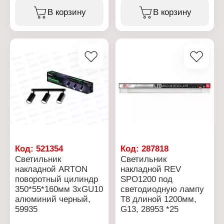
Серия: "DISCO"
Мощность: 300 Вт
Тип товара: Лампа
В корзину
В корзину
Степень защиты: IP65
Вид: светодиодная
Световой поток: 24000
Вариация: светодиодная
Лм
система
Цвет корпуса: черный
Применение:
Рабочая температура: от
проекционная
-20 до +45 С
Способ установки: в
Способ монтажа:
патрон Е27
монтажная скоба (лира)
Мощность: 3 Вт
Температура свечения:
Напряжение: 220 В
6500 К
Цвет свечения:
Размер: 274х374х45 мм
мультиколор (RGB)
Угол светового потока:
Особенность: с
120 градусов
функцией вращения
Напряжение: 220 В
Степень защиты: IP20
Материал корпуса:
Материал: пластик,
алюминий
металл
Код:
521354
Код:
287818
Светильник
Светильник
накладной ARTON
накладной REV
поворотный цилиндр
SPO1200 под
350*55*160мм 3хGU10
светодиодную лампу
алюминий черный,
T8 длиной 1200мм,
59935
G13, 28953 *25