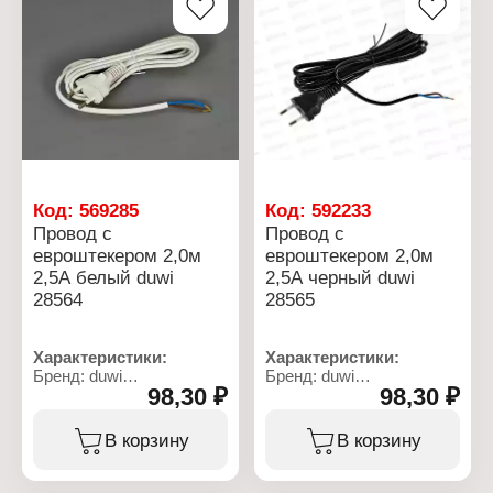
Размер: 86х86х10 мм
Номинальное
Световой поток: 255 Лм
напряжение: 230 В
Тип ламп: встроенные
Сечение провода: 2х0,5
светодиоды
мм
Способ монтажа:
встраиваемая,
накладная, подвесная
Температура свечения:
4000 К
Степень защиты: IP20
Материал корпуса:
Код:
569285
Код:
592233
алюминий
Провод с
Провод с
Форма: квадратная
евроштекером 2,0м
евроштекером 2,0м
Цвет: белый
2,5А белый duwi
2,5А черный duwi
Поверхность плафона:
матовая
28564
28565
Характеристики:
Характеристики:
Бренд: duwi
Бренд: duwi
98,30 ₽
98,30 ₽
Артикул: 28564 9
Артикул: 28565 6
Тип товара: Провод
Тип товара: Провод
Конструкция: с
Конструкция: с
В корзину
В корзину
евроштекером
евроштекером
Длина: 2 м
Длина: 2 м
Цвет: белый
Номинальный ток: 2,5 А