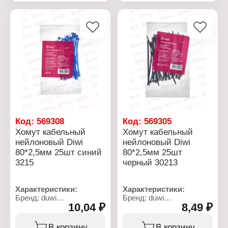
Ширина: 2,5
Ширина: 2,5
Цвет: зеленый
Цвет: красный
Количество: 25 шт
Количество: 25 шт
Код:
569308
Код:
569305
Хомут кабельный
Хомут кабельный
нейлоновый Diwi
нейлоновый Diwi
80*2,5мм 25шт синий
80*2,5мм 25шт
3215
черный 30213
Характеристики:
Характеристики:
Бренд: duwi
Бренд: duwi
10,04 ₽
8,49 ₽
Артикул: 30215 5
Артикул: 30213 1
Тип товара: Хомут
Тип товара: Хомут
Назначение: кабельный
Назначение: кабельный
В корзину
В корзину