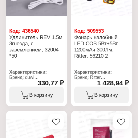
Выключатель на
Напряжение: 220 В
корпусе: есть
Размер: 80х120х60 мм
Защитные шторки: есть
Цвет: белый
Код:
436540
Код:
509553
Удлинитель REV 1.5м
Фонарь налобный
3гнезда, с
LED COB 5Вт+5Вт
заземлением, 32004
1200мАч 300Лм,
*50
Ritter, 56210 2
Характеристики:
Характеристики:
Бренд: duwi
Бренд: Ritter
330,77 ₽
1 428,94 ₽
Артикул: 32004 5
Артикул: 56210 2
Тип товара: Удлинитель
Тип товара: Фонарь
Назначение: бытовой
Вид: налобный
В корзину
В корзину
Количество розеток: 3
Источник света:
розетки
светодиодный
Длина: 1,5 м
Количество режимов
Напряжение: 220 В
работы: 5 режимов
Максимальная нагрузка:
Питание: аккумулятор
2200 Вт
(Li-Pol)
Тип провода: ПВС
Степень защиты: IP44
Сечение провода: 3х0,75
Емкость аккумулятора: