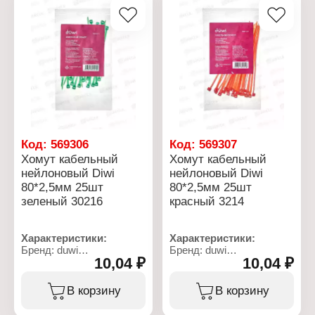
Источник света:
светодиодный
Питание: 3хААА
Дальность свечения: 25
м
Цвет корпуса: Красный
Материал корпуса:
прорезиненный пластик
Время работы: 7 ч
Размер: 167x27x20 мм
Особенность:
ударопрочный
Код:
569306
Код:
569307
Крепление: магнит
Хомут кабельный
Хомут кабельный
нейлоновый Diwi
нейлоновый Diwi
80*2,5мм 25шт
80*2,5мм 25шт
зеленый 30216
красный 3214
Характеристики:
Характеристики:
Бренд: duwi
Бренд: duwi
10,04 ₽
10,04 ₽
Артикул: 30216 2
Артикул: 30214 8
Тип товара: Хомут
Тип товара: Хомут
Назначение: кабельный
Назначение: кабельный
В корзину
В корзину
Материал: нейлон
Материал: нейлон
Длина, мм: 80
Длина, мм: 80