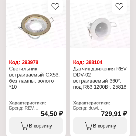
Код:
293978
Код:
388104
Cветильник
Датчик движения REV
встраиваемый GX53,
DDV-02
без лампы, золото
встраиваемый 360°,
*10
под R63 1200Вт, 25818
Характеристики:
Характеристики:
Бренд: REV
Бренд: duwi
54,50 ₽
729,91 ₽
Артикул: 28950 0
Артикул: 25818 6
Тип товара: Светильник
Серия: "PROFI"
Комплектация: корпус
Тип товара: Датчик
В корзину
В корзину
без лампы
движения
Максимальная мощность
Модель: DDV-02