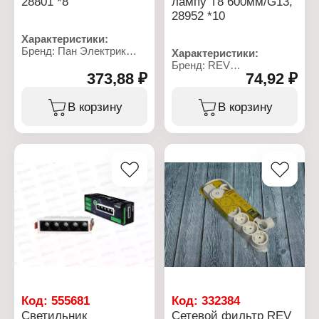
28801 *8
лампу T8 600мм/G13,
Количество плафонов: 3
28952 *10
плафона
Характеристики:
Бренд: Пан Электрик
Характеристики:
Артикул: 28801 5
Бренд: REV
Тип товара: Светильник
373,88 ₽
74,92 ₽
Артикул: 28952 4
Модель: НПБ
Тип товара: Светильник
Мощность светильника:
Модель: SPO
В корзину
В корзину
60 Вт
Мощность: 10 Вт
Цоколь: Е27
Назначение: под
Размер: 208х150х100 мм
светодиодную лампу T8
Материал: пластик,
Цоколь: G13
поликорбонат
Степень защиты: IP20
Тип питания: от сети
Напряжение: 220 В
Напряжение: 220 В
Длина: 600 мм
Климатическое
Цвет: белый
исполнение: УХЛ4
Материал: пластик,
Степень защиты: IP54
металл
Форма: полукруг
Форма: прямоугольный
Способ монтажа:
Способ монтажа:
накладной
накладной
Цвет: белый
Способ размещения:
Комплектация: без
настенный, потолочный
лампы
Код:
555681
Код:
332384
Светильник
Сетевой фильтр REV