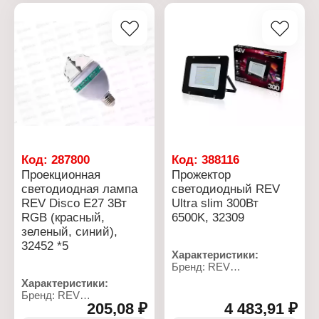
Степень защиты: IP20
Цвет: черный
Номинальный ток: 2,5 А
Степень защиты: IP20
Номинальное
Номинальное
напряжение: 230 В
напряжение: 230 В
Сечение провода: 2х0,5
мм
Код:
287800
Код:
388116
Проекционная
Прожектор
светодиодная лампа
светодиодный REV
REV Disco E27 3Вт
Ultra slim 300Вт
RGB (красный,
6500K, 32309
зеленый, синий),
32452 *5
Характеристики:
Бренд: REV
Артикул: 32309 9
Характеристики:
Серия: "Ultra slim"
Бренд: REV
Тип товара: Прожектор
205,08 ₽
4 483,91 ₽
Артикул: 32452 2
Вид: светодиодный