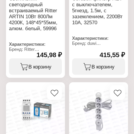
светодиодный
с выключателем,
встраиваемый Ritter
5гнезд, 1.5м, с
ARTIN 10Вт 800Лм
заземлением, 2200Вт
4200К, 148*45*55мм,
10А, 32570
алюм. белый, 59996
Характеристики:
Бренд: duwi
Характеристики:
Артикул: 32570 3
Бренд: Ritter
Тип товара: Сетевой
145,98 ₽
415,55 ₽
Артикул: 59996 8
фильтр
Тип товара: Светильник
Количество розеток: 5
Вид: светодиодный
В корзину
В корзину
розеток
Тип монтажа:
Длина: 1,5 м
встраиваемый
Заземление: с
Модель: "Artin"
заземлением
Мощность: 10 Вт
Тип провода: ПВС
Световой поток: 800 Лм
Сечение провода: 3х0,75
Световая температура:
кв.мм
4200 К
Максимальная нагрузка:
Габаритный размер:
2200 Вт
148х45х55 мм
Особенность: с
Форма: прямоугольный
выключателем
Материал корпуса:
Номинальная сила тока:
алюминий
10 А
Цвет корпуса: белый