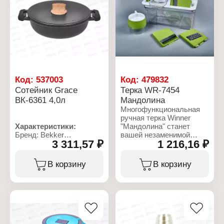
покрытием
покрытием
Тип варочной
Тип варочной
поверхности: для всех
поверхности: для всех
типов плит
типов плит
Использование в
Использование в
посудомоечной машине:
посудомоечной машине:
да
да
Материал: литой
Материал: кованый
алюминий
алюминий
Код:
537003
Код:
479832
Сотейник Grace
Терка WR-7454
ВК-6361 4,0л
Мандолина
Многофункциональная
ручная терка Winner
Характеристики:
"Мандолина" станет
Бренд: Bekker
вашей незаменимой
3 311,57 ₽
1 216,16 ₽
Артикул: ВК-6361
помощницей на кухне,
Коллекция: "Grace"
которая позволит
Тип товара: Сотейник
сэкономить время и
В корзину
В корзину
Диаметр: 28 см
силы в процессе
Высота: 8 см
приготовления! В
Толщина стенок: 1,7 мм
комплектации 3 сменные
Толщина дна: 4 мм
насадки с лезвиями:
Комплектация: с
тёрка, для нарезки
крышкой
ломтиками, соломкой,
Тип покрытия: с
спирализатор для