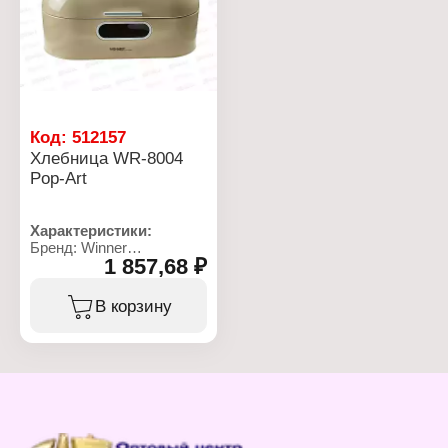
морозильной камере: да
морозильной камере: да
Использование в СВЧ:
Использование в СВЧ:
да
да
Материал: жаропрочное
Материал: жаропрочное
стекло
стекло
Объем: 1,1 л
Объем: 1 л
Код:
512157
Хлебница WR-8004
Pop-Art
Характеристики:
Бренд: Winner
1 857,68 ₽
Артикул: WR-8004
Коллекция: "Pop-Art"
Тип товара: Хлебница
В корзину
Цвет: бежевый
Размер: 22х44х21 см
Толщина стенок: 0,4 мм
Материал: нержавеющая
сталь, пластик