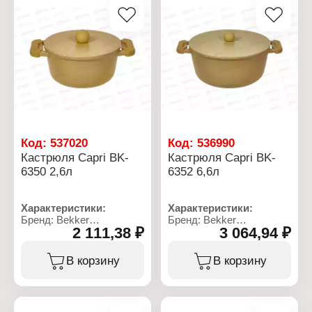
Код:
537020
Код:
536990
Кастрюля Capri BK-
Кастрюля Capri BK-
6350 2,6л
6352 6,6л
Характеристики:
Характеристики:
Бренд: Bekker
Бренд: Bekker
2 111,38 ₽
3 064,94 ₽
Артикул: ВК-6350
Артикул: ВК-6352
Коллекция: "Capri"
Коллекция: "Capri"
Тип товара: Кастрюля
Тип товара: Кастрюля
В корзину
В корзину
Диаметр: 20 см
Диаметр: 28 см
Высота: 10 см
Высота: 13 см
Толщина дна: 4 мм
Толщина дна: 4 мм
Толщина стенок: 1,7 мм
Толщина стенок: 1,7 мм