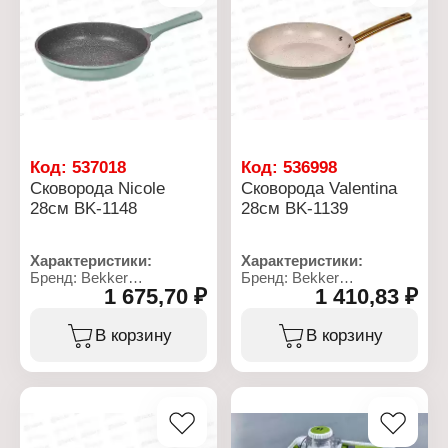
антипригарным
покрытием
Тип варочной
поверхности: для всех
типов плит
Использование в
посудомоечной машине:
да
Материал: литой
алюминий
Код:
537018
Код:
536998
Сковорода Nicole
Сковорода Valentina
28см BK-1148
28см BK-1139
Характеристики:
Характеристики:
Бренд: Bekker
Бренд: Bekker
1 675,70 ₽
1 410,83 ₽
Артикул: ВК-1148
Артикул: ВК-1139
Коллекция: "Nicole"
Коллекция: "Valentina"
Тип товара: Сковорода
Тип товара: Сковорода
В корзину
В корзину
Диаметр: 28 см
Диаметр: 28 см
Высота: 6 см
Высота: 5,5 см
Толщина стенок: 1,7 мм
Толщина стенок: 2 мм
Толщина дна: 4 мм
Толщина дна: 3,2 мм
Тип покрытия: с
Тип покрытия: с
мраморным
мраморным
антипригарным
антипригарным