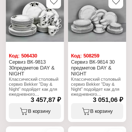
поверхности: для всех
Goldflon
типов плит
Материал: углеродистая
Использование в
сталь, пластик
посудомоечной машине:
нет
Материал: чугун
Код:
506430
Код:
508259
Сервиз ВК-9813
Сервиз ВК-9814 30
30предметов DAY &
предметов DAY &
NIGHT
NIGHT
Классический столовый
Классический столовый
сервиз Bekker "Day &
сервиз Bekker "Day &
Night" подойдет как для
Night" подойдет как для
ежедневного
ежедневного
3 457,87 ₽
3 051,06 ₽
использования, так и для
использования, так и для
праздничного стола.
праздничного стола.
Посуда изготовлена из
Посуда изготовлена из
В корзину
В корзину
фарфора. Можно мыть в
фарфора. Можно мыть в
посудомоечной машине
посудомоечной машине
и использовать в СВЧ.
и использовать в СВЧ.
Состав набора: тарелка
Состав набора: тарелка