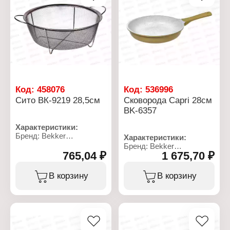
да
Материал: нержавеющая
сталь
Код:
458076
Код:
536996
Сито ВК-9219 28,5см
Сковорода Capri 28см
BK-6357
Характеристики:
Бренд: Bekker
Характеристики:
Артикул: ВК-9219
Бренд: Bekker
Тип товара: Сито
765,04 ₽
1 675,70 ₽
Артикул: ВК-6357
Диаметр: 28,5 см
Коллекция: "Capri"
Материал: нержавеющая
Тип товара: Сковорода
В корзину
В корзину
сталь
Диаметр: 28 см
Высота: 6 см
Толщина стенок: 1,7 мм
Толщина дна: 4 мм
Тип покрытия: с
мраморным