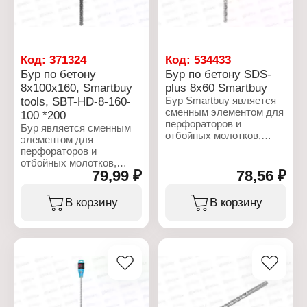
K3A, LR03
Взаимозаместимость:
Упаковка: блистер
AAA, R03, UM4, 24F,
M24F
Упаковка: блистер
Код:
371324
Код:
534433
Бур по бетону
Бур по бетону SDS-
8х100х160, Smartbuy
plus 8х60 Smartbuy
tools, SBT-HD-8-160-
Бур Smartbuy является
сменным элементом для
100 *200
перфораторов и
Бур является сменным
отбойных молотков,
элементом для
имеющих тип патрона
перфораторов и
SDS-plus. Бур
отбойных молотков,
предназначен для
79,99 ₽
78,56 ₽
имеющих тип патрона
ударного сверления
SDS plus. Бур
отверстий в бетоне,
предназначен для
В корзину
В корзину
камне, кирпиче.
ударного сверления
Эргономичная
отверстий в бетоне,
скользящая спираль
камне, кирпиче.
способствует быстрому
Эргономичная
выводу шлама. Тело
скользящая спираль
бура изготовлено из 40Cr
способствует быстрому
- сталь конструкционная
выводу шлама. Тело
легированная
бура изготовлено из 40Cr
(выдерживает большие
- сталь конструкционная