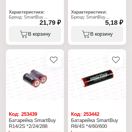
Характеристики:
Характеристики:
Бренд: SmartBuy
Бренд: SmartBuy
21,79 ₽
5,18 ₽
Артикул: SBBA-2A05B
Артикул: SOBZ-3A04S-
Серия: ULTRA ALKALINE
Eco
Тип товара: Батарейка
Серия: Heavy Duty
В корзину
В корзину
Типоразмер: LR6, АА
Тип товара: Батарейка
Химическое свойство:
Типоразмер: LR03, ААА
алкалиновая
Химическое свойство:
Напряжение: 1,5 В
солевая
Количество в упаковке: 5
Напряжение: 1,5 В
шт
Количество в упаковке: 4
Размер: 50x14,3х14,3 мм
шт
Условия хранения: от -20
Размер: 44x10,5х10,5
до +35 С
Условия хранения: от -20
Взаимозаместимость:
до +35 С
MN1500, E91, KAA, AM3,
Взаимозаместимость:
LR6, 15A
R03, UM4, 24F, M24F
Упаковка: блистер
Упаковка:
термоусадочная пленка
Код:
253439
Код:
253442
Батарейка SmartBuy
Батарейка SmartBuy
R14/2S *2/24/288
R6/4S *4/60/600