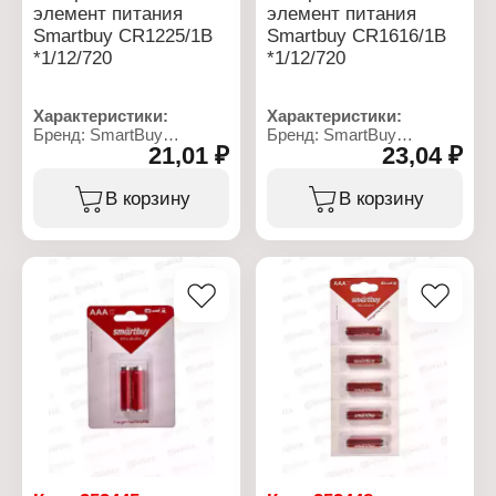
элемент питания
элемент питания
Smartbuy CR1225/1B
Smartbuy CR1616/1B
*1/12/720
*1/12/720
Характеристики:
Характеристики:
Бренд: SmartBuy
Бренд: SmartBuy
21,01 ₽
23,04 ₽
Артикул: SBBL-1225-1B
Артикул: SBBL-1616-1B
Серия: LITHIUM
Серия: LITHIUM
BATTERIES
BATTERIES
В корзину
В корзину
Тип товара: Батарейка
Тип товара: Батарейка
Типоразмер: CR1225
Типоразмер: CR1616
Химическое свойство:
Химическое свойство:
литиевая
литиевая
Напряжение: 3 В
Напряжение: 3 В
Количество в упаковке: 1
Количество в упаковке: 1
шт
шт
Размер: 12,5x12,5х2,5 мм
Размер: 16x16х1,6 мм
Условия хранения: от -20
Условия хранения: от -20
до +35 С
до +35 С
Взаимозаместимость:
Взаимозаместимость:
DL1225
DL1616
Упаковка: блистер
Упаковка: блистер