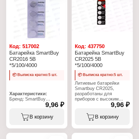
Размер: 16x16х2 мм
Размер: 16x16х3,2 мм
Условия хранения: от -20
Условия хранения: от -20
до +35 С
до +35 С
Взаимозаместимость:
Взаимозаместимость:
DL1620
DL1632
Упаковка: блистер
Упаковка: блистер
Код:
517002
Код:
437750
Батарейка SmartBuy
Батарейка SmartBuy
CR2016 5B
CR2025 5B
*5/100/4000
*5/100/4000
📦 Выписка кратно:5 шт.
📦 Выписка кратно:5 шт.
Литиевые батарейки
Smartbuy CR2025,
Характеристики:
разработаны для
Бренд: SmartBuy
приборов с высоким
9,96 ₽
9,96 ₽
Артикул: SBBL-2016-5B
энергопотреблением.
Серия: LITHIUM
Идеально подходят для
BATTERIES
часов, пультов
В корзину
В корзину
Тип товара: Батарейка
дистанционного
Типоразмер: CR2016
управления, брелоках
Химическое свойство:
сигнализации,
литиевая
фонариков, игрушек и