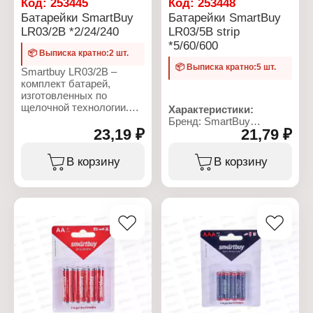
Код:
253445
Код:
253448
Батарейки SmartBuy
Батарейки SmartBuy
LR03/2B *2/24/240
LR03/5B strip
*5/60/600
📦 Выписка кратно:2 шт.
📦 Выписка кратно:5 шт.
Smartbuy LR03/2B –
комплект батарей,
изготовленных по
щелочной технологии.
Характеристики:
Они хорошо держат
Бренд: SmartBuy
заряд, сохраняют
23,19 ₽
21,79 ₽
Артикул: SBBA-3A05B
работоспособность при
Серия: ULTRA ALKALINE
низкой температуре и
Тип товара: Батарейка
В корзину
В корзину
имеют длительный срок
Типоразмер: LR03, ААА
службы. LR03, или AAA,
Химическое свойство:
– один из наиболее
алкалиновая
востребованных
Напряжение: 1,5 В
стандартов элементов
Количество в упаковке: 5
питания. Так
шт
называемые
Размер: 44x10,5х10,5
"мизинчиковые"
Условия хранения: от -20
батарейки применяются
до +35 С
в бытовых приборах,
Взаимозаместимость:
цифровых камерах,
AM4, 24A, MN2400, E92,
фонариках, игрушках и
K3A, LR03
многих других
Упаковка: блистер