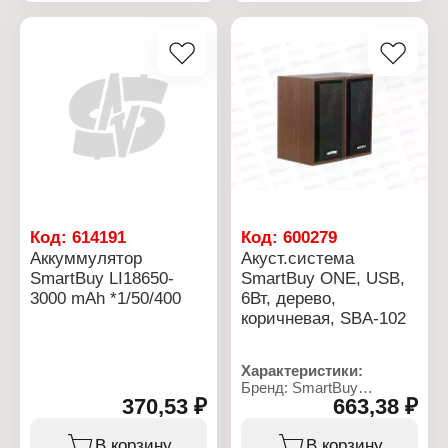
металл
алкалиновая
Цвет: черный
Напряжение: 1,5 В
Упаковка: в пакете
Количество в упаковке: 4
шт
Размер: 44x10,5х10,5
Условия хранения: от -20
до +35 С
Взаимозаместимость:
AM4, 24A, MN2400, E92,
K3A, LR03
Упаковка: блистер
Код:
614191
Код:
600279
Аккуммулятор
Акуст.система
SmartBuy LI18650-
SmartBuy ONE, USB,
3000 mAh *1/50/400
6Вт, дерево,
коричневая, SBA-102
Характеристики:
Бренд: SmartBuy
370,53 ₽
663,38 ₽
Артикул: SBA-102
Тип товара:
Акустическая система
В корзину
В корзину