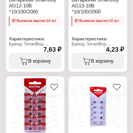
AG12-10B
AG13-10B
*10/100/2000
*10/100/2000
📦 Выписка кратно:10 шт.
📦 Выписка кратно:10 шт.
Характеристики:
Характеристики:
Бренд: SmartBuy
Бренд: SmartBuy
7,63 ₽
4,23 ₽
Артикул: SBBB-AG12-
Артикул: SBBB-AG13-
10B
10B
Серия: BUTTON CELLS
Серия: BUTTON CELLS
В корзину
В корзину
Тип товара: Батарейка
Тип товара: Батарейка
Назначение: для часов
Назначение: для часов
Типоразмер: АG12
Типоразмер: АG13
Химическое свойство:
Химическое свойство:
алкалиновая (щелочная)
алкалиновая (щелочная)
Напряжение: 1,5 В
Напряжение: 1,5 В
Количество в упаковке:
Количество в упаковке:
10 шт
10 шт
Размер: 11,6х11,6x4,2 мм
Размер: 11,6х11,6x5,4 мм
Условия хранения: от -20
Условия хранения: от -20
до +35 С
до +35 С
Взаимозаместимость:
Взаимозаместимость:
386, LR43, LR1142
357, LR44, LR1154
Упаковка: блистер
Упаковка: блистер