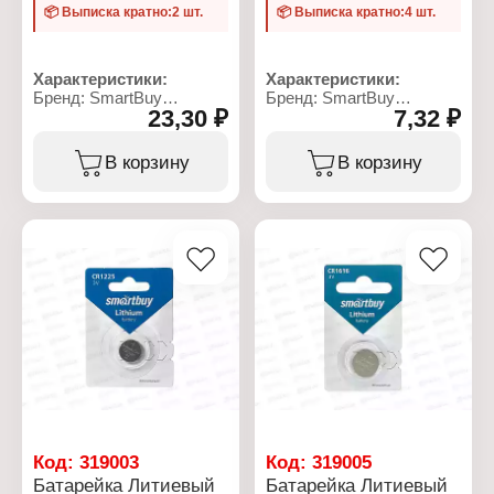
📦 Выписка кратно:2 шт.
📦 Выписка кратно:4 шт.
Характеристики:
Характеристики:
Бренд: SmartBuy
Бренд: SmartBuy
23,30 ₽
7,32 ₽
Артикул: SBBZ-C02S
Артикул: SBBZ-2A04S
Серия: SUPER HEAVY
Серия: SUPER HEAVY
DUTY
DUTY
В корзину
В корзину
Тип товара: Батарейка
Тип товара: Батарейка
Типоразмер: С
Типоразмер: R6, АА
Химическое свойство:
Химическое свойство:
солевая
солевая
Напряжение: 1,5 В
Количество в упаковке: 4
Количество в упаковке: 2
шт
шт
Размер: 50x14х14 мм
Размер: 50x25х25 мм
Условия хранения: от -20
Условия хранения: от -20
до +35 С
до +35 С
Взаимозаместимость:
Взаимозаместимость: C,
SUM3, 1215, 3006
3014, 1235, UM2, R14
Упаковка:
Упаковка:
термоусадочная пленка
термоусадочная пленка
Код:
319003
Код:
319005
Батарейка Литиевый
Батарейка Литиевый