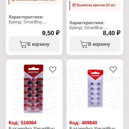
📦 Выписка кратно:10 шт.
Характеристики:
Бренд: SmartBuy
Характеристики:
Артикул: SBBB-AG0-10B
Бренд: SmartBuy
Серия: BUTTON CELLS
9,50 ₽
8,40 ₽
Артикул: SBBB-AG11-
Тип товара: Батарейка
10B
Назначение: для
Серия: BUTTON CELLS
В корзину
В корзину
игрушек, часов и других
Тип товара: Батарейка
устройств
Назначение: для часов
Типоразмер: AG0
Типоразмер: АG11
Химическое свойство:
Химическое свойство:
алкалиновая (щелочная)
алкалиновая (щелочная)
Напряжение: 1,5 В
Напряжение: 1,5 В
Количество в упаковке:
Количество в упаковке:
10 шт
10 шт
Размер: 5,8x5,8х2,15 мм
Размер: 7,9х7,9x2,15 мм
Условия хранения: от -20
Условия хранения: от -20
до +35 С
до +35 С
Взаимозаместимость:
Взаимозаместимость:
SR521W, LR521, LR63,
361, LR721
179, 379, V379, 280-59
Упаковка: блистер
Упаковка: блистер
Размер упаковки:
Код:
516984
Код:
469840
160х5х50 мм
Батарейка SmartBuy
Батарейка SmartBuy