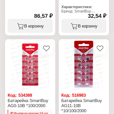
Звуковая схема: 2
DUTY
Размер: 144х84х62 мм
Характеристики:
Тип товара: Батарейка
Длина провода питания:
Бренд: SmartBuy
Типоразмер: 3R12
130 см
86,57 ₽
32,54 ₽
Артикул: SBZA-A10-6B
Химическое свойство:
Расстояние между
Серия: ZINC AIR
солевая
колонками: 110 см
Тип товара: Батарейка
В корзину
В корзину
Напряжение: 4,5 В
FM-радио: нет
Назначение: для
Количество в упаковке: 1
слуховых аппаратов
шт
Типоразмер: ZA10, AC10,
Размер: 65х61х22 мм
DA230, PR70, PR230L
Условия хранения: от -20
Химическое свойство:
до +35 С
воздушно-цинковая
Химический состав:
Напряжение: 1,45 В
цинк-карбон, углеродно-
Количество в упаковке: 6
цинковый, солевой
шт
Упаковка:
Размер: 5,8x5,8х3,6 мм
термоусадочная пленка
Условия хранения: от -20
до +35 С
Упаковка: блистер
Код:
534388
Код:
516983
Батарейка SmartBuy
Батарейка SmartBuy
AG0-10B *100/2000
AG11-10B
*10/100/2000
📦 Выписка кратно:10 шт.