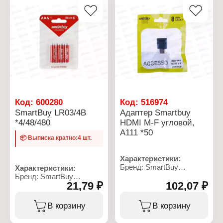
Код:
600280
Код:
516974
SmartBuy LR03/4B
Адаптер Smartbuy
*4/48/480
HDMI M-F угловой,
A111 *50
📦 Выписка кратно:4 шт.
Характеристики:
Бренд: SmartBuy
Характеристики:
Артикул: A111
Бренд: SmartBuy
21,79 ₽
Тип товара: Адаптер
102,07 ₽
Артикул: SBBA-3A04B
Вариация: переходник
Серия: ULTRA ALKALINE
Разъем: HDMI M-HDMI F
Тип товара: Батарейка
В корзину
В корзину
Конструкция: угловой
Типоразмер: LR03, ААА
Материал: пластик,
Химическое свойство: