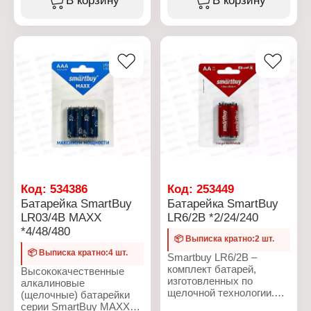
Вариация: литиевая
Типоразмер: CR2032
Типоразмер: CR2032
Количество в упаковке: 5
Химическое свойство:
Химическое свойство:
шт
литиевая
литиевая
Тип упаковки: в блистере
Напряжение: 3 В
Напряжение: 3 В
Количество в упаковке: 5
Количество в упаковке: 5
шт
шт
Размер: 20х20х3,2 мм
Размер: 20х20х3,2 мм
Условия хранения: от -20
Условия хранения: от -20
до +35 С
до +35 С
Взаимозаместимость:
Упаковка: блистер
DL2032
Упаковка: блистер
Код:
534386
Код:
253449
Батарейка SmartBuy
Батарейка SmartBuy
LR03/4B MAXX
LR6/2B *2/24/240
*4/48/480
📦 Выписка кратно:2 шт.
📦 Выписка кратно:4 шт.
Smartbuy LR6/2B –
комплект батарей,
Высококачественные
изготовленных по
алкалиновые
щелочной технологии.
(щелочные) батарейки
Они хорошо держат
серии SmartBuy MAXX