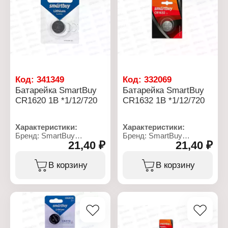
до +35 С
Размер: 9,5х9,5x3,6 мм
Взаимозаместимость:
Условия хранения: от -20
DL1216
до +35 С
Упаковка: блистер
Взаимозаместимость:
394, LR939
Упаковка: блистер
Код:
341349
Код:
332069
Батарейка SmartBuy
Батарейка SmartBuy
CR1620 1B *1/12/720
CR1632 1B *1/12/720
Характеристики:
Характеристики:
Бренд: SmartBuy
Бренд: SmartBuy
21,40 ₽
21,40 ₽
Артикул: SBBL-1620-1B
Артикул: SBBL-1632-1B
Серия: LITHIUM
Серия: LITHIUM
BATTERIES
BATTERIES
В корзину
В корзину
Тип товара: Батарейка
Тип товара: Батарейка
Типоразмер: CR1620
Типоразмер: CR1632
Химическое свойство:
Химическое свойство:
литиевая
литиевая
Напряжение: 3 В
Напряжение: 3 В
Количество в упаковке: 1
Количество в упаковке: 1
шт
шт