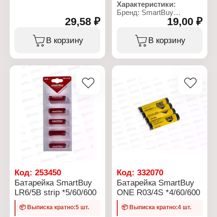
шт
Характеристики:
Тип упаковки: в блистере
Бренд: SmartBuy
Цена: за 1 шт
29,58 ₽
19,00 ₽
Артикул: SBBA-2A24S
Серия: ULTRA ALKALINE
Тип товара: Батарейка
В корзину
В корзину
Типоразмер: LR6, АА
Химическое свойство:
алкалиновая (щелочная)
Напряжение: 1,5 В
Количество в упаковке: 4
шт
Размер: 50x14,3х14,3 мм
Условия хранения: от -20
до +35 С
Взаимозаместимость:
MN1500, E91, KAA, AM3,
LR6, 15A
Упаковка:
термоусадочная пленка
Код:
253450
Код:
332070
Батарейка SmartBuy
Батарейка SmartBuy
LR6/5B strip *5/60/600
ONE R03/4S *4/60/600
📦 Выписка кратно:5 шт.
📦 Выписка кратно:4 шт.