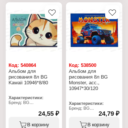
Формат: А4
Тип скрепления: на скобе
Плотность бумаги: 100 г/
кв.м
Белизна бумаги, %: 100
Материал блока: офсет
Материал обложки:
чистоцеллюлозный
картон
Код:
540864
Код:
538500
Альбом для
Альбом для
рисования 8л BG
рисования 8л BG
Kawaii 10946*8/80
Monster, асс.,
10947*30/120
Характеристики:
Бренд: BG
Характеристики:
Артикул: 339443
Бренд: BG
Серия: "Kawaii"
24,55 ₽
24,79 ₽
Артикул: 339444
Тип товара: Альбом для
Серия: "Monster"
рисования
Тип товара: Альбом для
В корзину
В корзину
Дизайн: в ассортименте
рисования