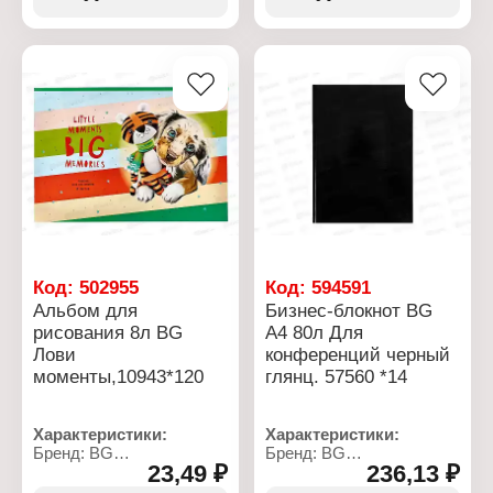
Количество листов: 8 л
Дизайн: в ассортименте
Формат: А4
Количество листов: 8 л
Тип скрепления: на скобе
Формат: А4
Плотность бумаги: 100 г/
Тип скрепления: на скобе
кв.м
Плотность бумаги: 100 г/
Белизна бумаги, %: 100
кв.м
Материал блока: офсет
Белизна бумаги, %: 100
Материал обложки:
Материал блока: офсет
чистоцеллюлозный
Материал обложки:
картон
чистоцеллюлозный
картон
Код:
502955
Код:
594591
Альбом для
Бизнес-блокнот BG
рисования 8л BG
А4 80л Для
Лови
конференций черный
моменты,10943*120
глянц. 57560 *14
Характеристики:
Характеристики:
Бренд: BG
Бренд: BG
23,49 ₽
236,13 ₽
Артикул: 339440
Артикул: 381962
Серия: "Лови моменты"
Тип товара: Блокнот