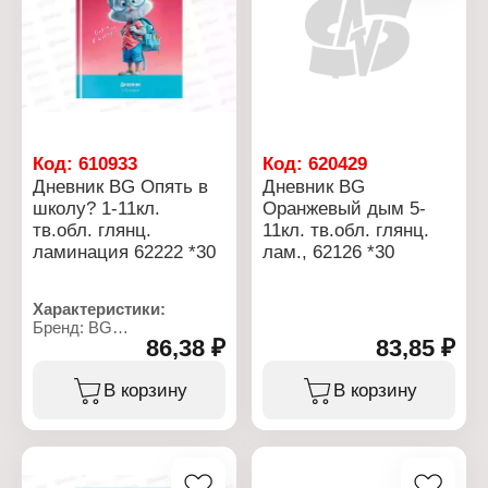
Код:
610933
Код:
620429
Дневник BG Опять в
Дневник BG
школу? 1-11кл.
Оранжевый дым 5-
тв.обл. глянц.
11кл. тв.обл. глянц.
ламинация 62222 *30
лам., 62126 *30
Характеристики:
Бренд: BG
86,38 ₽
83,85 ₽
Артикул: 386503
Тип товара: Дневник
Дизайн: "Опять в
В корзину
В корзину
школу?"
Тип скрепления: сшивка
Материал обложки:
мелованный картон
Тип обложки: твердая