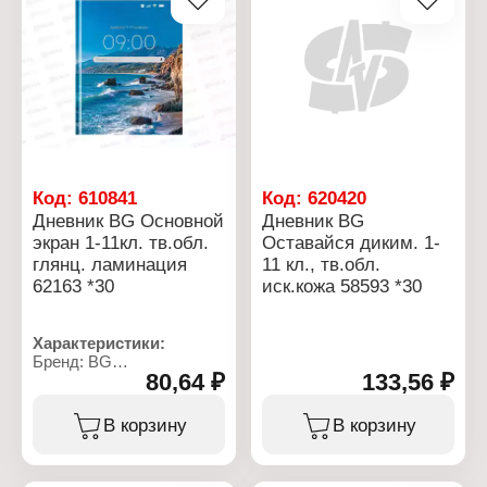
обложка
Количество листов: 48 л
Формат: А5
Плотность бумаги: 60 г/
м2
Вариация: 1-11 класс
Белизна бумаги, %: 100
Цвет печати: в 1 краску
(чёрный цвет)
Количество уроков в
день: 8
Код:
610841
Код:
620420
Эффект обложки:
Дневник BG Основной
Дневник BG
глянцевая ламинация
экран 1-11кл. тв.обл.
Оставайся диким. 1-
глянц. ламинация
11 кл., тв.обл.
62163 *30
иск.кожа 58593 *30
Характеристики:
Бренд: BG
80,64 ₽
133,56 ₽
Артикул: 386562
Тип товара: Дневник
Дизайн: "Основной
В корзину
В корзину
экран"
Тип скрепления: сшивка
Материал обложки: