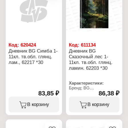
Код:
620424
Код:
611134
Дневник BG Симба 1-
Дневник BG
11кл. тв.обл. глянц.
Сказочный лес 1-
лам., 62217 *30
11кл. тв.обл. глянц.
ламин. 62203 *30
Характеристики:
Бренд: BG
83,85 ₽
86,38 ₽
Артикул: 386539
Тип товара: Дневник
Дизайн: "Сказочный лес"
В корзину
В корзину
Тип скрепления: сшивка
Материал обложки:
мелованный картон
Тип обложки: твердая
обложка