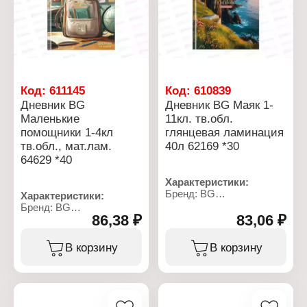
Вариация: 1-11 класс
Вариация: 1-11 класс
Белизна бумаги, %: 100
Белизна бумаги, %: 100
Цвет печати: в 1 краску
Цвет печати: в 1 краску
(чёрный цвет)
(чёрный цвет)
Количество уроков в
Количество уроков в
день: 8
день: 8
Эффект обложки: без
отделки
Код:
611145
Код:
610839
Дневник BG
Дневник BG Маяк 1-
Маленькие
11кл. тв.обл.
помощники 1-4кл
глянцевая ламинация
тв.обл., мат.лам.
40л 62169 *30
64629 *40
Характеристики:
Бренд: BG
Характеристики:
Артикул: 386529
Бренд: BG
Тип товара: Дневник
86,38 ₽
83,06 ₽
Артикул: 376731
Дизайн: "Маяк"
Тип товара: Дневник
Тип скрепления: сшивка
Дизайн: "Маленькие
В корзину
В корзину
Материал обложки:
помощники"
мелованный картон
Тип скрепления: сшивка
Тип обложки: твердая
Материал обложки:
обложка
мелованный картон
Количество листов: 40 л
Тип обложки: твердая