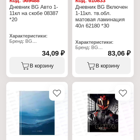
Код:
569488
Код:
610833
глянцевая ламинация
Дневник BG Авто 1-
Дневник BG Включен
11кл на скобе 08387
1-11кл. тв.обл.
*20
матовая ламинация
40л 62180 *30
Характеристики:
Бренд: BG
Характеристики:
Артикул: 377806
Бренд: BG
Тип товара: Дневник
34,09 ₽
83,06 ₽
Артикул: 386508
Дизайн: "Авто"
Тип товара: Дневник
Тип скрепления: скоба
Дизайн: "Включен"
В корзину
В корзину
Тип обложки: мягкая
Тип скрепления: сшивка
обложка
Материал обложки:
Количество листов: 40 л
мелованный картон
Формат: А5
Тип обложки: твердая
Плотность бумаги: 60 г/
обложка
кв.м
Количество листов: 40 л
Вариация: 1-11 класс
Формат: А5
Белизна бумаги, %: 100
Плотность бумаги: 60 г/
Цвет печати: в 1 краску
м2
(чёрный цвет)
Вариация: 1-11 класс
Количество уроков в
Белизна бумаги, %: 100
день: 8
Цвет печати: в 1 краску
Эффект обложки: ВД-лак
(чёрный цвет)
Количество уроков в