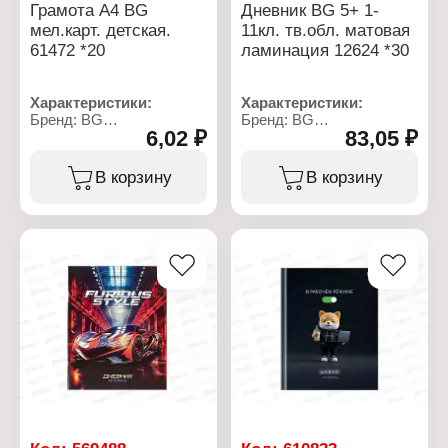
Грамота А4 BG
Дневник BG 5+ 1-
мел.карт. детская.
11кл. тв.обл. матовая
61472 *20
ламинация 12624 *30
Характеристики:
Характеристики:
Бренд: BG
Бренд: BG
6,02 ₽
83,05 ₽
Артикул: 370700
Артикул: 360531
Тип товара: Наградной
Тип товара: Дневник
бланк
Дизайн: "5+"
В корзину
В корзину
Вид: Грамота
Тип скрепления: сшивка
Назначение: детская
Материал обложки:
Формат: А4
мелованный картон
Материал: мелованный
Тип обложки: твердая
картон
обложка
Плотность картона: 190
Количество листов: 40 л
г/м2
Формат: А5
Плотность бумаги: 60-65
г/м2
Вариация: 1-11 класс
Белизна бумаги, %: 100
Цвет печати: в 1 краску
(чёрный цвет)
Количество уроков в
день: 8
Эффект обложки: