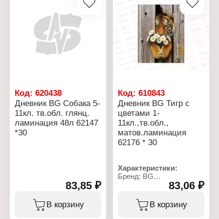
Количество листов: 48 л
Формат: А5
Плотность бумаги: 60 г/
м2
Вариация: 1-11 класс
Белизна бумаги, %: 100
Цвет печати: в 1 краску
(чёрный цвет)
Количество уроков в
день: 8
Эффект обложки:
Код:
620438
Код:
610843
глянцевая ламинация
Дневник BG Собака 5-
Дневник BG Тигр с
11кл. тв.обл. глянц.
цветами 1-
ламинация 48л 62147
11кл.,тв.обл.,
*30
матов.ламинация
62176 * 30
Характеристики:
Бренд: BG
83,85 ₽
83,06 ₽
Артикул: 386542
Тип товара: Дневник
Дизайн: "Тигр с цветами"
В корзину
В корзину
Тип скрепления: сшивка
Материал обложки: