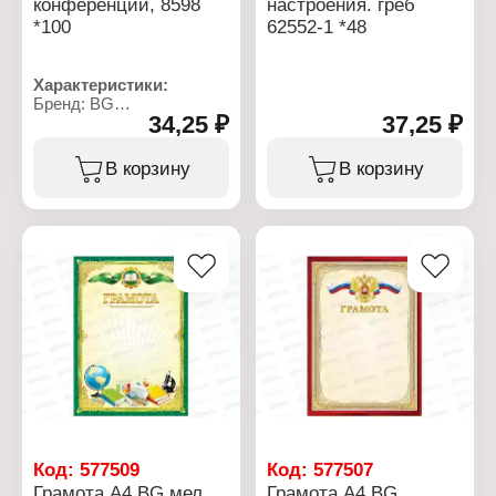
конференции, 8598
настроения. греб
*100
62552-1 *48
Характеристики:
Бренд: BG
34,25 ₽
37,25 ₽
Артикул: 8598
Тип товара: Блокнот
Назначение: для
В корзину
В корзину
конференции
Формат: А6
Количество листов: 60 л
Цвет обложки: черный
Тип скрепления: на
гребне
Материал обложки:
мелованный картон
Внутренний блок: клетка
Плотность блока: 60 г/
кв.м
Код:
577509
Код:
577507
Грамота A4 BG мел.
Грамота A4 BG