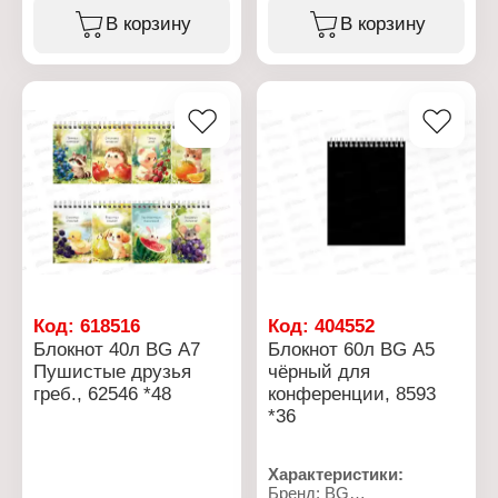
Тип товара: Альбом для
Вариация: бизнес -
В корзину
В корзину
рисования
блокнот
Дизайн: в ассортименте
Дизайн: "Для
Количество листов: 8 л
конференций"
Формат: А4
Формат: А4
Тип скрепления: на скобе
Количество листов: 80 л
Плотность бумаги: 100 г/
Линовка: клетка
кв.м
Плотность бумаги: 60 г/
Белизна бумаги, %: 100
кв.м
Материал блока: офсет
Тип скрепления: твердый
Материал обложки:
переплет
мелованный картон
Материал блока: офсет
Эффекты обложки:
глянцевая ламинация
Цвет обложки: серый
Код:
618516
Код:
404552
Блокнот 40л BG А7
Блокнот 60л BG А5
Пушистые друзья
чёрный для
греб., 62546 *48
конференции, 8593
*36
Характеристики:
Бренд: BG