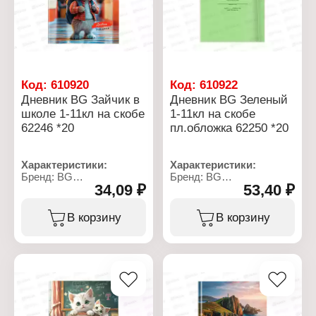
Белизна бумаги, %: 100
Вариация: 1-11 класс
Цвет печати: в 1 краску
Белизна бумаги, %: 100
(чёрный цвет)
Цвет печати: в 1 краску
Количество уроков в
(чёрный цвет)
день: 7
Количество уроков в
Эффект обложки:
день: 8
глянцевая ламинация
Эффект обложки:
Код:
610920
Код:
610922
матовая ламинация
Дневник BG Зайчик в
Дневник BG Зеленый
школе 1-11кл на скобе
1-11кл на скобе
62246 *20
пл.обложка 62250 *20
Характеристики:
Характеристики:
Бренд: BG
Бренд: BG
34,09 ₽
53,40 ₽
Артикул: 386475
Артикул: 386535
Тип товара: Дневник
Тип товара: Дневник
Дизайн: "Зайчик в школе"
Дизайн: "Зеленый"
В корзину
В корзину
Тип скрепления: на скобе
Тип скрепления: на скобе
Материал обложки:
Материал обложки:
мелованный картон
пластик
Тип обложки: мягкая
Тип обложки: мягкая
Количество листов: 40 л
Количество листов: 48 л
Формат: А5
Формат: А5
Плотность бумаги: 60 г/
Плотность бумаги: 60 г/
м2
м2