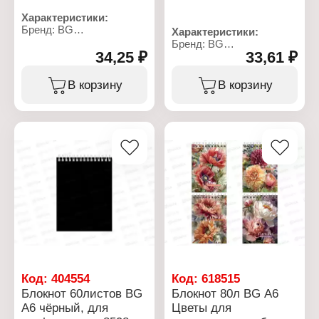
Характеристики:
Бренд: BG
Характеристики:
Артикул: 325178
Бренд: BG
Тип товара: Блокнот
34,25 ₽
33,61 ₽
Артикул: 8595
Назначение: для
Тип товара: Блокнот
конференции
Назначение: для
В корзину
В корзину
Формат: А6
конференции
Количество листов: 60 л
Формат: А6
Цвет обложки: зеленый
Количество листов: 60 л
Тип скрепления: на
Цвет обложки: бордовый
гребне
Тип скрепления: на
Материал обложки:
гребне
мелованный картон
Материал обложки:
Внутренний блок: клетка
мелованный картон
Плотность блока: 60 г/
Внутренний блок: клетка
кв.м
Плотность блока: 60 г/
кв.м
Код:
404554
Код:
618515
Блокнот 60листов BG
Блокнот 80л BG А6
А6 чёрный, для
Цветы для