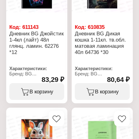
(чёрный цвет)
(чёрный цвет)
Количество уроков в
Количество уроков в
день: 8
день: 8
Эффект обложки:
Эффект обложки:
глянцевая ламинация,
матовая ламинация
Код:
611143
Код:
610835
тиснение фольгой
Дневник BG Джойстик
Дневник BG Дикая
1-4кл (лайт) 48л
кошка 1-11кл. тв.обл.
глянц. ламин. 62276
матовая ламинация
*12
40л 64736 *30
Характеристики:
Характеристики:
Бренд: BG
Бренд: BG
83,29 ₽
80,64 ₽
Артикул: 386418
Артикул: 376838
Тип товара: Дневник
Тип товара: Дневник
Дизайн: "Джойстик"
Дизайн: "Дикая кошка"
В корзину
В корзину
Тип скрепления: сшивка
Тип скрепления: сшивка
Материал обложки:
Материал обложки:
мелованный картон
мелованный картон
Тип обложки: лайт
Тип обложки: твердая
Количество листов: 48 л
обложка
Формат: А5
Количество листов: 40 л
Плотность бумаги: 60 г/
Формат: А5
м2
Плотность бумаги: 60-65
Вариация: 1-4 класс
г/м2