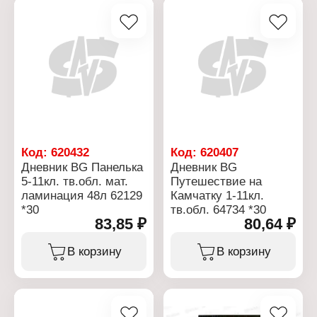
мелованный картон
Тип обложки: твердая
обложка
Количество листов: 40 л
Формат: А5
Плотность бумаги: 60 г/
м2
Вариация: 1-11 класс
Белизна бумаги, %: 100
Цвет печати: в 1 краску
(чёрный цвет)
Количество уроков в
день: 8
Код:
620432
Код:
620407
Эффект обложки:
Дневник BG Панелька
Дневник BG
глянцевая ламинация
5-11кл. тв.обл. мат.
Путешествие на
ламинация 48л 62129
Камчатку 1-11кл.
*30
тв.обл. 64734 *30
83,85 ₽
80,64 ₽
В корзину
В корзину