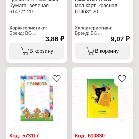
бумага. зеленая
мел.карт. красная
61477* 20
61463* 20
Характеристики:
Характеристики:
Бренд: BG
Бренд: BG
3,86 ₽
9,07 ₽
Артикул: 370705
Артикул: 370691
Тип товара: Наградной
Тип товара: Наградной
бланк
бланк
В корзину
В корзину
Вид: Грамота
Вид: Грамота
Тематика: школьная
Тематика:
Формат: А4
универсальная
Материал: мелованная
Формат: А4
бумага
Материал: мелованный
Плотность бумаги: 115 г/
картон
м2
Плотность картона: 190
Цветовая гамма:
г/м2
зеленый
Цветовая гамма:
красный
Код:
573117
Код:
610830