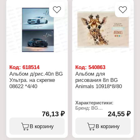
Код:
618514
Код:
540863
Альбом д/рис.40л BG
Альбом для
Ультра. на скрепке
рисования 8л BG
08622 *4/40
Animals 10918*8/80
Характеристики:
Бренд: BG
76,13 ₽
24,55 ₽
Артикул: 344697
Серия: "Animals"
Тип товара: Альбом для
В корзину
В корзину
рисования
Дизайн: в ассортименте
Количество листов: 8 л