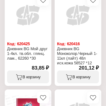
Формат: А5
обложка
Плотность бумаги: 60 г/
Количество листов: 48 л
м2
Формат: А5
Вариация: 1-11 класс
Плотность бумаги: 60 г/
Белизна бумаги, %: 100
м2
Цвет печати: в 1 краску
Вариация: 1-4 класс
(чёрный цвет)
Белизна бумаги, %: 100
Количество уроков в
Цвет печати: в 1 краску
день: 8
(чёрный цвет)
Эффект обложки:
Количество уроков в
глянцевая ламинация
день: 7
Код:
620425
Код:
620416
Эффект обложки:
Дневник BG Мой друг
Дневник BG
матовая ламинация
1-4кл. тв.обл. глянц.
Моноколор.Черный 1-
лам., 62260 *30
11кл (лайт) 48л
иск.кожа 58527 *12
83,85 ₽
201,12 ₽
В корзину
В корзину