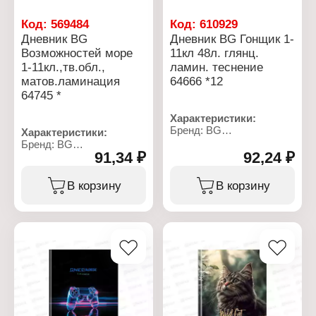
день: 8
Эффект обложки:
Код:
569484
Код:
610929
глянцевая ламинация
Дневник BG
Дневник BG Гонщик 1-
Возможностей море
11кл 48л. глянц.
1-11кл.,тв.обл.,
ламин. теснение
матов.ламинация
64666 *12
64745 *
Характеристики:
Бренд: BG
Характеристики:
Артикул: 376768
Бренд: BG
Тип товара: Дневник
91,34 ₽
92,24 ₽
Артикул: 376847
Дизайн: "Гонщик"
Тип товара: Дневник
Тип скрепления: сшивка
Дизайн: "Возможностей
В корзину
В корзину
Материал обложки:
море"
мелованный картон
Тип скрепления: сшивка
Тип обложки: твердая
Тип обложки: твердая
обложка
обложка
Количество листов: 48 л
Количество листов: 40 л
Формат: А5
Формат: А5
Плотность бумаги: 60 г/
Плотность бумаги: 60-65
м2
г/м2
Вариация: 1-11 класс
Вариация: 1-11 класс
Белизна бумаги, %: 100
Белизна бумаги, %: 100
Цвет печати: в 1 краску
Цвет печати: в 1 краску