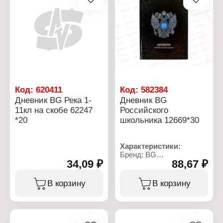
Код:
620411
Код:
582384
Дневник BG Река 1-
Дневник BG
11кл на скобе 62247
Российского
*20
школьника 12669*30
Характеристики:
Бренд: BG
34,09 ₽
88,67 ₽
Артикул: 360578
Тип товара: Дневник
Дизайн: "Российского
В корзину
В корзину
школьника"
Вариация: 1-11 класс
Формат: А5
Количество листов: 40 л
Тип скрепления: твердый