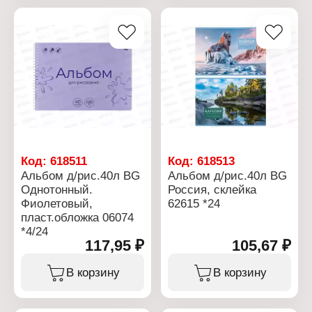
ассортименте
Количество листов: 20 л
Формат: А4
Плотность бумаги: 100 г/
кв.м
Тип скрепления: на скобе
Материал блока: офсет
Материал обложки:
мелованный картон
Белизна бумаги, %: 100
Код:
618511
Код:
618513
Альбом д/рис.40л BG
Альбом д/рис.40л BG
Однотонный.
Россия, склейка
Фиолетовый,
62615 *24
пласт.обложка 06074
*4/24
117,95 ₽
105,67 ₽
В корзину
В корзину