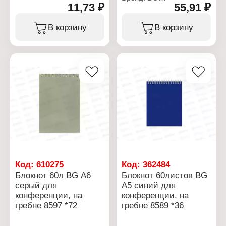
11,73 ₽
55,91 ₽
Артикул: 8593
Тип товара: Блокнот
Назначение: для
В корзину
В корзину
конференции
Формат: А5
Количество листов: 60 л
Цвет обложки: черный
Тип скрепления: на
гребне
Материал обложки:
мелованный картон
Внутренний блок: клетка
Плотность блока: 60 г/
кв.м
Код:
610275
Код:
362484
Блокнот 60л BG А6
Блокнот 60листов BG
серый для
А5 синий для
конференции, на
конференции, на
гребне 8597 *72
гребне 8589 *36