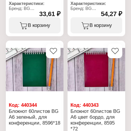
Характеристики:
Характеристики:
Бренд: BG
Бренд: BG
33,61 ₽
54,27 ₽
Артикул: 325179
Артикул: 8589
Тип товара: Блокнот
Тип товара: Блокнот
Назначение: для
Назначение: для
В корзину
В корзину
конференции
конференции
Формат: А6
Формат: А5
Количество листов: 60 л
Количество листов: 60 л
Линовка: клетка
Цвет обложки: синий
Тип скрепления: на
Тип скрепления: на
гребне
гребне
Материал блока: офсет
Материал обложки:
Материал обложки:
мелованный картон
мелованный картон
Внутренний блок: клетка
Цвет внутреннего блока:
Плотность блока: 60 г/
белый
кв.м
Плотность бумаги: 60 г/
кв.м
Цвет обложки: зеленый
Код:
440344
Код:
440343
Блокнот 60листов BG
Блокнот 60листов BG
А6 зеленый, для
А6 цвет бордо, для
конференции, 8596*18
конференции, 8595
*72