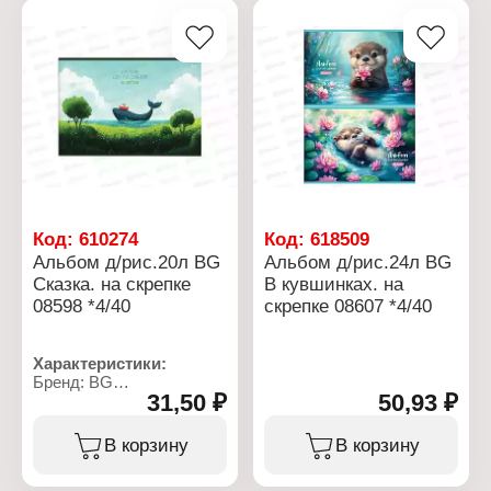
Количество листов: 12 л
Формат: А4
Тип скрепления: на скобе
Плотность бумаги: 100 г/
кв.м
Белизна бумаги, %: 90
Материал блока: офсет
Материал обложки:
офсет
Код:
610274
Код:
618509
Альбом д/рис.20л BG
Альбом д/рис.24л BG
Сказка. на скрепке
В кувшинках. на
08598 *4/40
скрепке 08607 *4/40
Характеристики:
Бренд: BG
31,50 ₽
50,93 ₽
Артикул: 378668
Серия: "Сказка"
Тип товара: Альбом для
В корзину
В корзину
рисования
Дизайн: 2 дизайна в