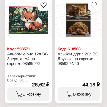
Код:
598571
Код:
618508
Альбом д/рис.12л BG
Альбом д/рис.20л BG
Зверята. А4 на
Дружок. на скрепке
скрепке 08585 *72
08592 *4/40
Характеристики:
Бренд: BG
26,62 ₽
44,18 ₽
Артикул: 378655
Серия: "Зверята"
Тип товара: Альбом для
В корзину
В корзину
рисования
Дизайн: 2 дизайна в
ассортименте