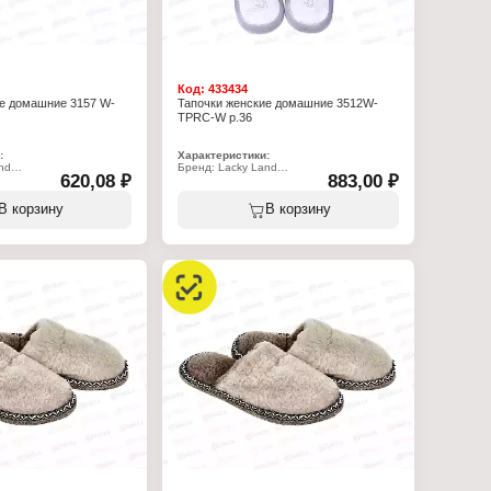
Код:
433434
ие домашние 3157 W-
Тапочки женcкие домашние 3512W-
TPRC-W р.36
:
Характеристики:
nd
Бренд: Lacky Land
620,08 ₽
883,00 ₽
W-FUR-S
Артикул: 3512 W-TPRC-W
очки
Тип товара: Тапочки
рослые
Назначение: взрослые
В корзину
В корзину
Пол: женские
омашние
Применение: домашние
олеты
Вариация: пантолеты
ытый
Вид мыса: закрытый
открытой пяткой
Вид задника: с открытой пяткой
 искусственный мех
Материал верха: хлопок 30%, полиэстер
ада: искусственный мех
70%
 (100% полиэстер)
Материал подклада: хлопок 30%,
полиэстер 70%
Подошва: ТПР
Полнота: 7
Размер: 36 р-р