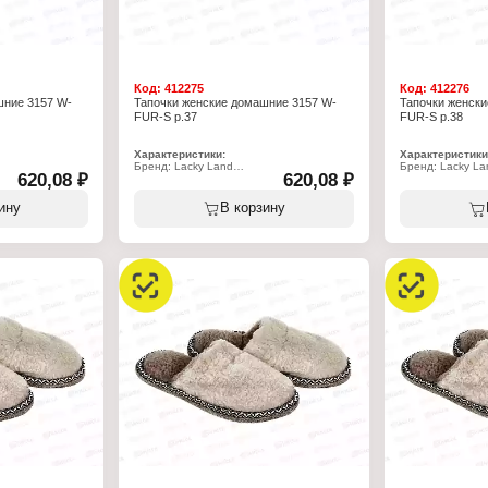
Код:
412275
Код:
412276
шние 3157 W-
Тапочки женcкие домашние 3157 W-
Тапочки женcк
FUR-S р.37
FUR-S р.38
Характеристики:
Характеристики
Бренд: Lacky Land
Бренд: Lacky La
620,08 ₽
620,08 ₽
Артикул: 3157 W-FUR-S
Артикул: 3157 
Тип товара: Тапочки
Тип товара: Тап
Назначение: взрослые
Назначение: вз
ину
В корзину
Пол: женские
Пол: женские
Применение: домашние
Применение: д
Вариация: пантолеты
Вариация: пант
Вид мыса: закрытый
Вид мыса: закр
 пяткой
Вид задника: с открытой пяткой
Вид задника: с 
твенный мех
Материал верха: искусственный мех
Материал верха:
усственный мех
Материал подклада: искусственный мех
Материал подкл
полиэстер)
Подошва: войлок (100% полиэстер)
Подошва: войлок
Полнота: 7
Полнота: 7
Размер: 37 р-р
Размер: 38 р-р