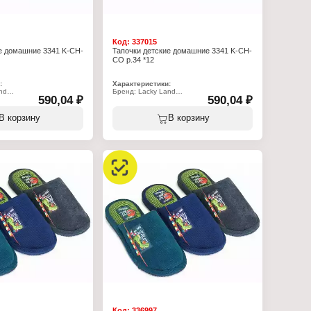
Код:
337015
е домашние 3341 K-CH-
Тапочки детские домашние 3341 K-CH-
CO р.34 *12
:
Характеристики:
nd
Бренд: Lacky Land
590,04 ₽
590,04 ₽
K-CH-CO
Артикул: 3341 K-CH-CO
очки
Тип товара: Тапочки
тские
Назначение: детские
В корзину
В корзину
к
Пол: для девочек
омашние
Применение: домашние
олеты
Вариация: пантолеты
ытый/закрытый
Вид мыса: открытый/закрытый
открытой пяткой
Вид задника: с открытой пяткой
: полиэстер 100%
Материал верха: полиэстер 100%
ада: полиэстер 70%,
Материал подклада: полиэстер 70%,
хлопок 30%
Подошва: ЭВА
Полнота: 5
Размер: 34 р-р
Код:
336997