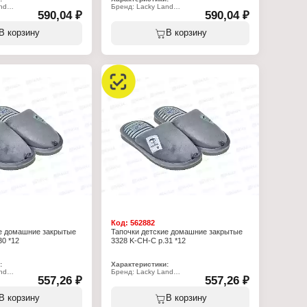
nd
Бренд: Lacky Land
590,04 ₽
590,04 ₽
-CH-C
Артикул: 3325 K-CH-C
очки
Тип товара: Тапочки
тские
Назначение: детские
В корзину
В корзину
ков
Пол: для мальчиков
омашние
Применение: домашние
олеты
Вариация: пантолеты
ытый
Вид мыса: закрытый
открытой пяткой
Вид задника: с открытой пяткой
: полиэстер 100%
Материал верха: полиэстер 100%
ада: полиэстер 70%,
Материал подклада: полиэстер 70%,
хлопок 30%
Подошва: ЭВА
Полнота: 5
 15 мм
Высота каблука: 15 мм
Размер: 32 р-р
Код:
562882
ие домашние закрытые
Тапочки детские домашние закрытые
30 *12
3328 K-CH-C р.31 *12
:
Характеристики:
nd
Бренд: Lacky Land
557,26 ₽
557,26 ₽
-CH-C
Артикул: 3328 K-CH-C
очки
Тип товара: Тапочки
тские
Назначение: детские
В корзину
В корзину
ков
Пол: для мальчиков