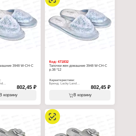
Подошва: ЭВА
Полнота: 7
Размер: 36 р-р
 15 мм
Код:
471832
омашние 3948 W-CH-C
Тапочки жен домашние 3948 W-CH-C
р.38 *12
:
Характеристики:
nd
Бренд: Lacky Land
802,45 ₽
802,45 ₽
-CH-C
Артикул: 3948 W-CH-C
очки
Тип товара: Тапочки
рослые
Назначение: взрослые
В корзину
В корзину
Пол: женские
омашние
Применение: домашние
олеты
Вариация: пантолеты
ытый
Вид мыса: закрытый
открытой пяткой
Вид задника: с открытой пяткой
: полиэстер 100%
Материал верха: полиэстер 100%
ада: полиэстер 100%
Материал подклада: полиэстер 100%
Подошва: ЭВА
Полнота: 7
Размер: 38 р-р