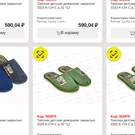
шние закрытые
Тапочки детские домашние закрытые
Тапочки детск
3323 K-CH-C р.31 *12
3323 K-CH-C р.
Характеристики:
Характеристики
Бренд: Lacky Land
Бренд: Lacky La
590,04 ₽
590,04 ₽
Артикул: 3323 K-CH-C
Артикул: 3323 K
Тип товара: Тапочки
Тип товара: Тап
Назначение: детские
Назначение: де
ину
В корзину
Пол: для мальчиков
Пол: для мальчи
Применение: домашние
Применение: д
Вариация: пантолеты
Вариация: пант
Вид мыса: закрытый
Вид мыса: закр
 пяткой
Вид задника: с открытой пяткой
Вид задника: с 
стер 100%
Материал верха: полиэстер 100%
Материал верха
иэстер 70%,
Материал подклада: полиэстер 70%,
Материал подкл
хлопок 30%
хлопок 30%
Подошва: ЭВА
Подошва: ЭВА
Полнота: 5
Полнота: 5
Высота каблука: 15 мм
Высота каблука:
Размер: 31 р-р
Размер: 32 р-р
Код:
562875
Код:
562876
шние закрытые
Тапочки детские домашние закрытые
Тапочки детск
3325 K-CH-C р.30 *12
3325 K-CH-C р.
Характеристики:
Характеристики