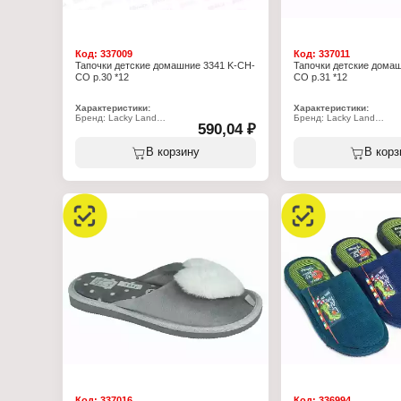
Код:
337009
Код:
337011
Тапочки детские домашние 3341 K-CH-
Тапочки детские дома
CO р.30 *12
CO р.31 *12
Характеристики:
Характеристики:
Бренд: Lacky Land
Бренд: Lacky Land
590,04 ₽
Артикул: 3341 K-CH-CO
Артикул: 3341 K-CH-CO
Тип товара: Тапочки
Тип товара: Тапочки
Назначение: детские
Назначение: детские
В корзину
В корз
Пол: для девочек
Пол: для девочек
Применение: домашние
Применение: домашние
Вариация: пантолеты
Вариация: пантолеты
Вид мыса: открытый/закрытый
Вид мыса: открытый/за
Вид задника: с открытой пяткой
Вид задника: с открытой
Материал верха: полиэстер 100%
Материал верха: полиэ
Материал подклада: полиэстер 70%,
Материал подклада: пол
хлопок 30%
хлопок 30%
Подошва: ЭВА
Подошва: ЭВА
Полнота: 5
Полнота: 5
Размер: 30 р-р
Размер: 31 р-р
Код:
337016
Код:
336994