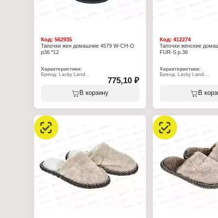
Код:
562935
Код:
412274
Тапочки жен домашние 4579 W-CH-O
Тапочки женcкие дома
р36 *12
FUR-S р.36
Характеристики:
Характеристики:
Бренд: Lacky Land
Бренд: Lacky Land
775,10 ₽
Артикул: 4579 W-CH-O
Артикул: 3157 W-FUR-S
Тип товара: Тапочки
Тип товара: Тапочки
Назначение: взрослые
Назначение: взрослые
В корзину
В корз
Пол: женские
Пол: женские
Применение: домашние
Применение: домашние
Вариация: пантолеты
Вариация: пантолеты
Вид мыса: открытый
Вид мыса: закрытый
Вид задника: с открытой пяткой
Вид задника: с открытой
Материал верха: искусственный мех
Материал верха: искусс
Материал подклада: полиэстер 100%
Материал подклада: иск
Подошва: ЭВА
Подошва: войлок (100% 
Полнота: 7
Полнота: 7
Размер: 36 р-р
Размер: 36 р-р