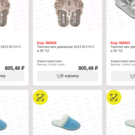
Код:
562918
Код:
562923
 4413 W-CH-C
Тапочки жен домашние 4413 W-CH-C
Тапочки жен д
р.38 *12
р.36 *12
Характеристики:
Характеристики
Бренд: Lacky Land
Бренд: Lacky La
805,49 ₽
805,49 ₽
Артикул: 4413 W-CH-C
Артикул: 4415 W
Тип товара: Тапочки
Тип товара: Тап
Назначение: взрослые
Назначение: вз
ину
В корзину
Пол: женские
Пол: женские
Применение: домашние
Применение: д
Вариация: пантолеты
Вариация: пант
Вид мыса: закрытый
Вид мыса: закр
 пяткой
Вид задника: с открытой пяткой
Вид задника: с 
стер 100%
Материал верха: полиэстер 100%
Материал верха
лиэстер 100%
Материал подклада: полиэстер 100%
Материал подкл
Подошва: ЭВА
Подошва: ЭВА
Полнота: 7
Полнота: 7
Размер: 38 р-р
Размер: 36 р-р