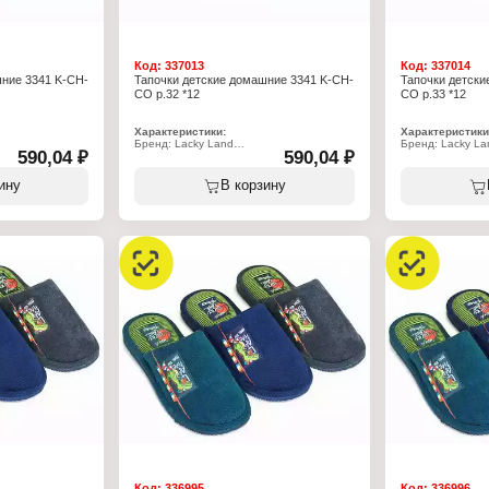
Код:
337013
Код:
337014
шние 3341 K-CH-
Тапочки детские домашние 3341 K-CH-
Тапочки детски
CO р.32 *12
CO р.33 *12
Характеристики:
Характеристики
Бренд: Lacky Land
Бренд: Lacky La
590,04 ₽
590,04 ₽
Артикул: 3341 K-CH-CO
Артикул: 3341 
Тип товара: Тапочки
Тип товара: Тап
Назначение: детские
Назначение: де
ину
В корзину
Пол: для девочек
Пол: для девоче
Применение: домашние
Применение: д
Вариация: пантолеты
Вариация: пант
крытый
Вид мыса: открытый/закрытый
Вид мыса: откр
 пяткой
Вид задника: с открытой пяткой
Вид задника: с 
стер 100%
Материал верха: полиэстер 100%
Материал верха
иэстер 70%,
Материал подклада: полиэстер 70%,
Материал подкл
хлопок 30%
хлопок 30%
Подошва: ЭВА
Подошва: ЭВА
Полнота: 5
Полнота: 5
Размер: 32 р-р
Размер: 33 р-р
Код:
336995
Код:
336996