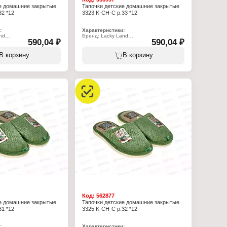
ие домашние закрытые
Тапочки детские домашние закрытые
32 *12
3323 K-CH-C р.33 *12
:
Характеристики:
nd
Бренд: Lacky Land
590,04 ₽
590,04 ₽
-CH-C
Артикул: 3323 K-CH-C
очки
Тип товара: Тапочки
тские
Назначение: детские
В корзину
В корзину
ков
Пол: для мальчиков
омашние
Применение: домашние
олеты
Вариация: пантолеты
ытый
Вид мыса: закрытый
открытой пяткой
Вид задника: с открытой пяткой
: полиэстер 100%
Материал верха: полиэстер 100%
ада: полиэстер 70%,
Материал подклада: полиэстер 70%,
хлопок 30%
Подошва: ЭВА
Полнота: 5
 15 мм
Высота каблука: 15 мм
Размер: 33 р-р
Код:
562877
ие домашние закрытые
Тапочки детские домашние закрытые
31 *12
3325 K-CH-C р.32 *12
:
Характеристики: