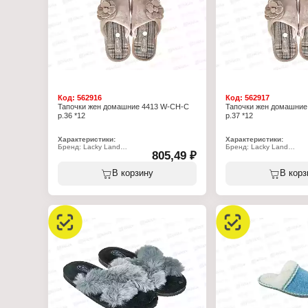
Код:
562916
Код:
562917
Тапочки жен домашние 4413 W-CH-C
Тапочки жен домашние
р.36 *12
р.37 *12
Характеристики:
Характеристики:
Бренд: Lacky Land
Бренд: Lacky Land
805,49 ₽
Артикул: 4413 W-CH-C
Артикул: 4413 W-CH-C
Тип товара: Тапочки
Тип товара: Тапочки
Назначение: взрослые
Назначение: взрослые
В корзину
В корз
Пол: женские
Пол: женские
Применение: домашние
Применение: домашние
Вариация: пантолеты
Вариация: пантолеты
Вид мыса: закрытый
Вид мыса: закрытый
Вид задника: с открытой пяткой
Вид задника: с открытой
Материал верха: полиэстер 100%
Материал верха: полиэ
Материал подклада: полиэстер 100%
Материал подклада: по
Подошва: ЭВА
Подошва: ЭВА
Полнота: 7
Полнота: 7
Размер: 36 р-р
Размер: 37 р-р