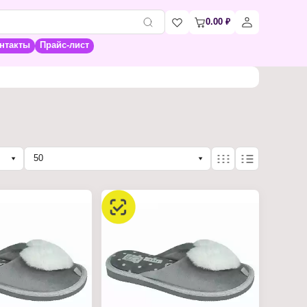
0.00
₽
нтакты
Прайс-лист
50