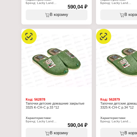
Бренд: Lacky Land
Бренд: Lacky Land
590,04 ₽
Артикул: 3323 K-CH-C
Артикул: 3323 K-CH-C
Тип товара: Тапочки
Тип товара: Тапочки
Назначение: детские
Назначение: детские
В корзину
В корз
Пол: для мальчиков
Пол: для мальчиков
Применение: домашние
Применение: домашние
Вариация: пантолеты
Вариация: пантолеты
Вид мыса: закрытый
Вид мыса: закрытый
Вид задника: с открытой пяткой
Вид задника: с открытой
Материал верха: полиэстер 100%
Материал верха: полиэ
Материал подклада: полиэстер 70%,
Материал подклада: пол
хлопок 30%
хлопок 30%
Подошва: ЭВА
Подошва: ЭВА
Полнота: 5
Полнота: 5
Высота каблука: 15 мм
Высота каблука: 15 мм
Размер: 34 р-р
Размер: 35 р-р
Код:
562878
Код:
562879
Тапочки детские домашние закрытые
Тапочки детские дома
3325 K-CH-C р.33 *12
3325 K-CH-C р.34 *12
Характеристики:
Характеристики:
Бренд: Lacky Land
Бренд: Lacky Land
590,04 ₽
Артикул: 3325 K-CH-C
Артикул: 3325 K-CH-C
Тип товара: Тапочки
Тип товара: Тапочки
Назначение: детские
Назначение: детские
В корзину
В корз
Пол: для мальчиков
Пол: для мальчиков