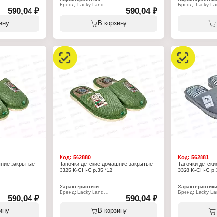
Бренд: Lacky Land
Бренд: Lacky La
590,04 ₽
590,04 ₽
Артикул: 3325 K-CH-C
Артикул: 3325 K
Тип товара: Тапочки
Тип товара: Тап
Назначение: детские
Назначение: де
ину
В корзину
Пол: для мальчиков
Пол: для мальчи
Применение: домашние
Применение: д
Вариация: пантолеты
Вариация: пант
Вид мыса: закрытый
Вид мыса: закр
 пяткой
Вид задника: с открытой пяткой
Вид задника: с 
стер 100%
Материал верха: полиэстер 100%
Материал верха
иэстер 70%,
Материал подклада: полиэстер 70%,
Материал подкл
хлопок 30%
хлопок 30%
Подошва: ЭВА
Подошва: ЭВА
Полнота: 5
Полнота: 5
Высота каблука: 15 мм
Высота каблука:
Размер: 30 р-р
Размер: 31 р-р
Код:
562880
Код:
562881
шние закрытые
Тапочки детские домашние закрытые
Тапочки детск
3325 K-CH-C р.35 *12
3328 K-CH-C р.
Характеристики:
Характеристики
Бренд: Lacky Land
Бренд: Lacky La
590,04 ₽
590,04 ₽
Артикул: 3325 K-CH-C
Артикул: 3328 K
Тип товара: Тапочки
Тип товара: Тап
Назначение: детские
Назначение: де
ину
В корзину
Пол: для мальчиков
Пол: для мальчи