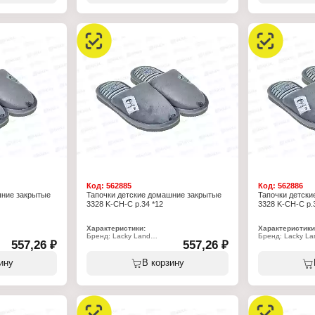
Применение: домашние
Применение: д
Вариация: пантолеты
Вариация: пант
Вид мыса: закрытый
Вид мыса: закр
 пяткой
Вид задника: с открытой пяткой
Вид задника: с 
стер 100%
Материал верха: полиэстер 100%
Материал верха
иэстер 70%,
Материал подклада: полиэстер 70%,
Материал подкл
хлопок 30%
хлопок 30%
Подошва: ЭВА
Подошва: ЭВА
Полнота: 5
Полнота: 5
Высота каблука: 15 мм
Высота каблука:
Размер: 35 р-р
Размер: 30 р-р
Код:
562885
Код:
562886
шние закрытые
Тапочки детские домашние закрытые
Тапочки детск
3328 K-CH-C р.34 *12
3328 K-CH-C р.
Характеристики:
Характеристики
Бренд: Lacky Land
Бренд: Lacky La
557,26 ₽
557,26 ₽
Артикул: 3328 K-CH-C
Артикул: 3328 K
Тип товара: Тапочки
Тип товара: Тап
Назначение: детские
Назначение: де
ину
В корзину
Пол: для мальчиков
Пол: для мальчи
Применение: домашние
Применение: д
Вариация: пантолеты
Вариация: пант
Вид мыса: закрытый
Вид мыса: закр
 пяткой
Вид задника: с открытой пяткой
Вид задника: с 
стер 100%
Материал верха: полиэстер 100%
Материал верха
иэстер 70%,
Материал подклада: полиэстер 70%,
Материал подкл