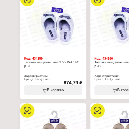
хлопок 30%
хлопок 30%
Подошва: ЭВА
Подошва: ЭВА
Полнота: 5
Полнота: 5
Высота каблука: 15 мм
Высота каблука: 15 мм
Размер: 32 р-р
Размер: 33 р-р
Код:
434159
Код:
434160
Тапочки жен домашние 3772 W-CH-C
Тапочки жен домашние
р.37
р.38
Характеристики:
Характеристики:
Бренд: Lacky Land
Бренд: Lacky Land
674,79 ₽
Артикул: 3772 W-CH-C
Артикул: 3772 W-CH-C
Тип товара: Тапочки
Тип товара: Тапочки
Назначение: взрослые
Назначение: взрослые
В корзину
В корз
Пол: женские
Пол: женские
Применение: домашние
Применение: домашние
Вариация: пантолеты
Вариация: пантолеты
Вид мыса: закрытый
Вид мыса: закрытый
Вид задника: с открытой пяткой
Вид задника: с открытой
Материал верха: полиэстер 100%
Материал верха: полиэ
Материал подклада: полиэстер 100%
Материал подклада: по
Подошва: ЭВА
Подошва: ЭВА
Полнота: 7
Полнота: 7
Размер: 37 р-р
Размер: 38 р-р