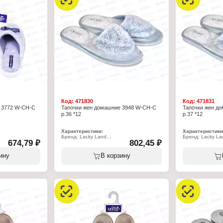
хлопок 30%
хлопок 30%
Подошва: ЭВА
Подошва: ЭВА
Полнота: 5
Полнота: 5
Высота каблука: 15 мм
Высота каблука:
Размер: 34 р-р
Размер: 35 р-р
Код:
471830
Код:
471831
 3772 W-CH-C
Тапочки жен домашние 3948 W-CH-C
Тапочки жен д
р.36 *12
р.37 *12
Характеристики:
Характеристики
Бренд: Lacky Land
Бренд: Lacky La
674,79 ₽
802,45 ₽
Артикул: 3948 W-CH-C
Артикул: 3948 W
Тип товара: Тапочки
Тип товара: Тап
Назначение: взрослые
Назначение: вз
ину
В корзину
Пол: женские
Пол: женские
Применение: домашние
Применение: д
Вариация: пантолеты
Вариация: пант
Вид мыса: закрытый
Вид мыса: закр
 пяткой
Вид задника: с открытой пяткой
Вид задника: с 
стер 100%
Материал верха: полиэстер 100%
Материал верха
лиэстер 100%
Материал подклада: полиэстер 100%
Материал подкл
Подошва: ЭВА
Подошва: ЭВА
Полнота: 7
Полнота: 7
Размер: 36 р-р
Размер: 37 р-р