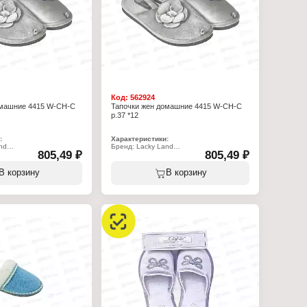
Код:
562924
омашние 4415 W-CH-C
Тапочки жен домашние 4415 W-CH-C
р.37 *12
:
Характеристики:
nd
Бренд: Lacky Land
805,49 ₽
805,49 ₽
-CH-C
Артикул: 4415 W-CH-C
очки
Тип товара: Тапочки
рослые
Назначение: взрослые
В корзину
В корзину
Пол: женские
омашние
Применение: домашние
олеты
Вариация: пантолеты
ытый
Вид мыса: закрытый
открытой пяткой
Вид задника: с открытой пяткой
: полиэстер 100%
Материал верха: полиэстер 100%
ада: полиэстер 100%
Материал подклада: полиэстер 100%
Подошва: ЭВА
Полнота: 7
Размер: 37 р-р