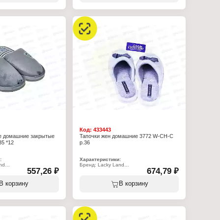
омашние
Применение: домашние
олеты
Вариация: пантолеты
ытый
Вид мыса: закрытый
открытой пяткой
Вид задника: с открытой пяткой
: полиэстер 100%
Материал верха: полиэстер 100%
ада: полиэстер 70%,
Материал подклада: полиэстер 70%,
хлопок 30%
Подошва: ЭВА
Полнота: 5
 15 мм
Высота каблука: 15 мм
Размер: 31 р-р
Код:
433443
ие домашние закрытые
Тапочки жен домашние 3772 W-CH-C
35 *12
р.36
:
Характеристики:
nd
Бренд: Lacky Land
557,26 ₽
674,79 ₽
-CH-C
Артикул: 3772 W-CH-C
очки
Тип товара: Тапочки
тские
Назначение: взрослые
В корзину
В корзину
ков
Пол: женские
омашние
Применение: домашние
олеты
Вариация: пантолеты
ытый
Вид мыса: закрытый
открытой пяткой
Вид задника: с открытой пяткой
: полиэстер 100%
Материал верха: полиэстер 100%
ада: полиэстер 70%,
Материал подклада: полиэстер 100%