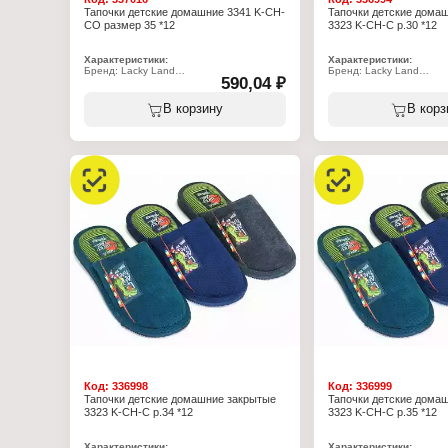
Тапочки детские домашние 3341 K-CH-
Тапочки детские дома
CO размер 35 *12
3323 K-CH-C р.30 *12
Характеристики:
Характеристики:
Бренд: Lacky Land
Бренд: Lacky Land
590,04 ₽
Артикул: 3341 K-CH-CO
Артикул: 3323 K-CH-C
Тип товара: Тапочки
Тип товара: Тапочки
Назначение: детские
Назначение: детские
В корзину
В корз
Пол: для девочек
Пол: для мальчиков
Применение: домашние
Применение: домашние
Вариация: пантолеты
Вариация: пантолеты
Вид мыса: открытый/закрытый
Вид мыса: закрытый
Вид задника: с открытой пяткой
Вид задника: с открытой
Материал верха: полиэстер 100%
Материал верха: полиэ
Материал подклада: полиэстер 70%,
Материал подклада: пол
хлопок 30%
хлопок 30%
Подошва: ЭВА
Подошва: ЭВА
Полнота: 5
Полнота: 5
Размер: 35 р-р
Высота каблука: 15 мм
Размер: 30 р-р
Код:
336998
Код:
336999
Тапочки детские домашние закрытые
Тапочки детские дома
3323 K-CH-C р.34 *12
3323 K-CH-C р.35 *12
Характеристики:
Характеристики: