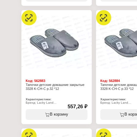
Применение: домашние
Применение: домашние
Вариация: пантолеты
Вариация: пантолеты
Вид мыса: закрытый
Вид мыса: закрытый
Вид задника: с открытой пяткой
Вид задника: с открытой
Материал верха: полиэстер 100%
Материал верха: полиэ
Материал подклада: полиэстер 70%,
Материал подклада: пол
хлопок 30%
хлопок 30%
Подошва: ЭВА
Подошва: ЭВА
Полнота: 5
Полнота: 5
Высота каблука: 15 мм
Высота каблука: 15 мм
Размер: 33 р-р
Размер: 34 р-р
Код:
562883
Код:
562884
Тапочки детские домашние закрытые
Тапочки детские дома
3328 K-CH-C р.32 *12
3328 K-CH-C р.33 *12
Характеристики:
Характеристики:
Бренд: Lacky Land
Бренд: Lacky Land
557,26 ₽
Артикул: 3328 K-CH-C
Артикул: 3328 K-CH-C
Тип товара: Тапочки
Тип товара: Тапочки
Назначение: детские
Назначение: детские
В корзину
В корз
Пол: для мальчиков
Пол: для мальчиков
Применение: домашние
Применение: домашние
Вариация: пантолеты
Вариация: пантолеты
Вид мыса: закрытый
Вид мыса: закрытый
Вид задника: с открытой пяткой
Вид задника: с открытой
Материал верха: полиэстер 100%
Материал верха: полиэ
Материал подклада: полиэстер 70%,
Материал подклада: пол