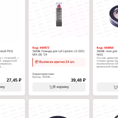
Код:
444973
Код:
444954
илкой P611
SitiSilk Помада для губ Lipstick LS-2021
SitiSilk тени дл
MIX (В) *24
№01
аз с точилкой —
Состав: диметик
й, аккуратной
стеара цинка Г
📦 Выписка кратно:24 шт.
дчеркнуть
полиизобутен D
а.
кремнезем Капр
феноксиэтанол,
гексиленгпикол
Характеристики:
оксидами желе
Бренд: SitiSilk
ЖЕЛЕЗА ферроц
27,45 ₽
39,48 ₽
Артикул: LS-2021
ля глаз
АЛЮМИНИЙ
Тип товара: Помада для губ
ой
Тон: в ассортименте
ину
В корзину
Характеристики
Объем: 3,5 г
Бренд: SitiSilk
Артикул: S422
Линейка: "Duo Co
Тип товара: Тени
Тон: № 01
Объем: 2,5 г