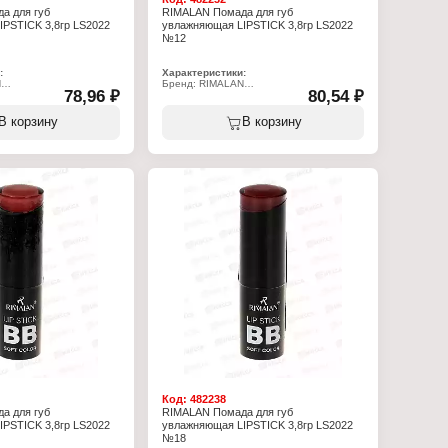
а для губ
RIMALAN Помада для губ
PSTICK 3,8гр LS2022
увлажняющая LIPSTICK 3,8гр LS2022
№12
:
Характеристики:
N
Бренд: RIMALAN
78,96 ₽
80,54 ₽
2
Артикул: LS2022
ада для губ
Тип товара: Помада для губ
влажняющая
Особенность: увлажняющая
В корзину
В корзину
Тон: № 12
Объём: 3,8 г
Код:
482238
а для губ
RIMALAN Помада для губ
PSTICK 3,8гр LS2022
увлажняющая LIPSTICK 3,8гр LS2022
№18