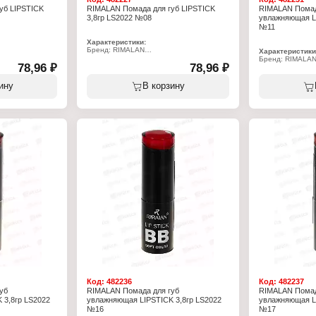
уб LIPSTICK
RIMALAN Помада для губ LIPSTICK
RIMALAN Помад
3,8гр LS2022 №08
увлажняющая LI
№11
Характеристики:
Бренд: RIMALAN
Характеристики
Артикул: LS2022
Бренд: RIMALA
губ
78,96 ₽
Тип товара: Помада для губ
78,96 ₽
Артикул: LS202
щая
Особенность: увлажняющая
Тип товара: Пом
Тон: № 08
Особенность: у
ину
В корзину
Объём: 3,8 г
Тон: № 11
Объём: 3,8 г
Код:
482236
Код:
482237
уб
RIMALAN Помада для губ
RIMALAN Помад
 3,8гр LS2022
увлажняющая LIPSTICK 3,8гр LS2022
увлажняющая LI
№16
№17