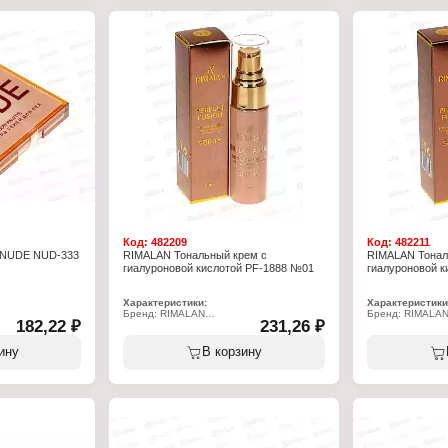
ол, очень
сло, аргании
нное,
и-т-бутил
гексиленгликоль,
к
Код:
482209
Код:
482211
к NUDE NUD-333
RIMALAN Тональный крем с
RIMALAN Тонал
гиалуроновой кислотой PF-1888 №01
гиалуроновой к
Характеристики:
Характеристики
Бренд: RIMALAN
Бренд: RIMALA
182,22 ₽
231,26 ₽
Артикул: PF-1888
Артикул: PF-188
Тип товара: Крем
Тип товара: Кре
к
Вид: тональный
Вид: тональный
ину
В корзину
Особенность: с гиалуроновой кислотой,
Особенность: с 
ом
SPF15
SPF15
Тон: № 01
Тон: № 03
Объем: 30 мл
Объем: 30 мл