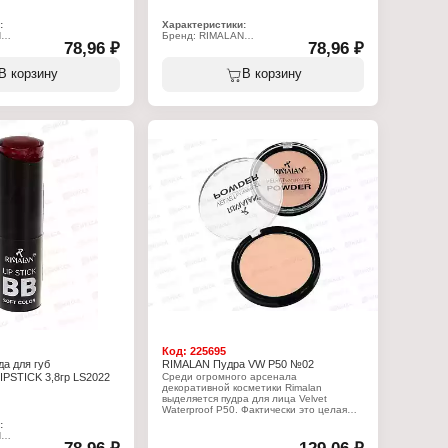
:
Характеристики:
N
Бренд: RIMALAN
78,96 ₽
78,96 ₽
2
Артикул: LS2022
ада для губ
Тип товара: Помада для губ
влажняющая
Особенность: увлажняющая
В корзину
В корзину
Тон: № 18
Объём: 3,8 г
Код:
225695
а для губ
RIMALAN Пудра VW P50 №02
PSTICK 3,8гр LS2022
Среди огромного арсенала
декоративной косметики Rimalan
выделяется пудра для лица Velvet
Waterproof P50. Фактически это целая
серия пудры разных естественных
:
оттенков, что позволяет всегда выбрать
N
из них самые подходящие. Средство
2