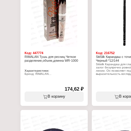
Код:
447774
Код:
216752
RIMALAN Тушь для ресниц Четкое
SitiSilk Карандаш с точ
разделение,объем,длинна WR-1000
Черный *12/144
Sitisilk Карандаш для гл
залог безупречно ровно
Характеристики:
линии. Он позволяет по
Бренд: RIMALAN
выразительность взгляд
Артикул: WR-1000
Тип товара: Тушь для ресниц
Характеристики:
Оттенок: черный
Бренд: SitiSilk
Эффект: разделение, объем, длина
Артикул: P611
174,62 ₽
Объем: 6 мл
Тип товара: Карандаш д
Комплектация: с точилк
В корзину
В корз
Тон: черный
Объем: 1,7 г