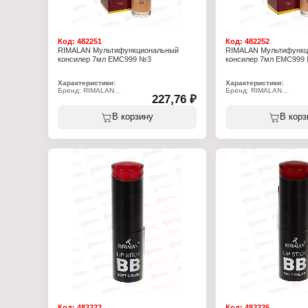
Код:
482251
Код:
482252
RIMALAN Мультифункциональный
RIMALAN Мультифункц
консилер 7мл EMC999 №3
консилер 7мл EMC999
Характеристики:
Характеристики:
Бренд: RIMALAN
Бренд: RIMALAN
227,76 ₽
Артикул: EMC999
Артикул: EMC999
Тип товара: Консилер
Тип товара: Консилер
Особенность: Мультифункциональный
Особенность: Мультифу
В корзину
В корз
Тон: № 03
Тон: № 04
Объём: 7 мл
Объём: 7 мл
Код:
482222
Код:
482226