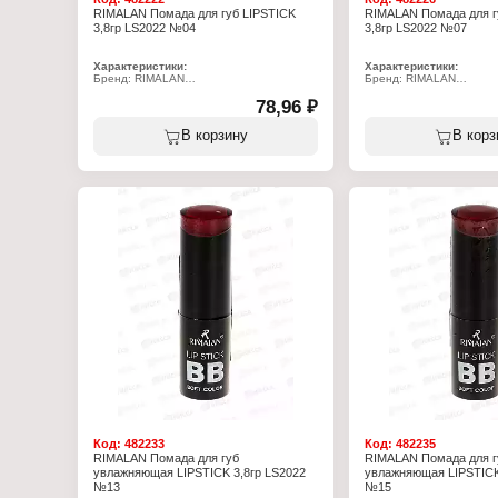
RIMALAN Помада для губ LIPSTICK
RIMALAN Помада для г
3,8гр LS2022 №04
3,8гр LS2022 №07
Характеристики:
Характеристики:
Бренд: RIMALAN
Бренд: RIMALAN
Артикул: LS2022
Артикул: LS2022
Тип товара: Помада для губ
78,96 ₽
Тип товара: Помада для 
Особенность: увлажняющая
Особенность: увлажняю
Тон: № 04
Тон: № 07
В корзину
В корз
Объем: 3,8 г
Объём: 3,8 г
Код:
482233
Код:
482235
RIMALAN Помада для губ
RIMALAN Помада для г
увлажняющая LIPSTICK 3,8гр LS2022
увлажняющая LIPSTICK
№13
№15