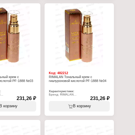
Код:
482212
ьный крем с
RIMALAN Тональный крем с
ислотой PF-1888 №03
гиалуроновой кислотой PF-1888 №04
:
Характеристики:
N
Бренд: RIMALAN
231,26 ₽
231,26 ₽
8
Артикул: PF-1888
м
Тип товара: Крем
Вид: тональный
В корзину
В корзину
гиалуроновой кислотой,
Особенность: с гиалуроновой кислотой,
SPF15
Тон: № 04
Объем: 30 мл