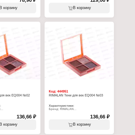
78,96 ₽
129,06 ₽
отлично маскирует покраснения,
ада для губ
скрывает поры, выравнивает тон,
влажняющая
В корзину
В корзину
обладает матовым эффектом и убирает
блеск. Применение её всегда
сопровождается ощущением лёгкости и
свободы.Пудра для этой серии обладает
лёгкой, почти воздушной структурой,
благодаря чему обеспечивает лёгкое
покрытие, позволяя коже дышать. Купить
пудру для лица Rimalan - это значит
приобрести очень экономное средство
декоративной косметики. Пудра
расфасована большим объёмом,
поэтому хватает надолго.Упаковка
устойчива к повреждениям.
Характеристики:
Бренд: RIMALAN
Артикул: VW P50
Линейка: "Waterproof Velvet"
Тип товара: Пудра для лица
Тон: № 02
Объем: 10 г
Код:
444951
для век EQ004 №02
RIMALAN Тени для век EQ004 №03
:
Характеристики:
N
Бренд: RIMALAN
Артикул: EQ004
adow Quartet"
136,66 ₽
Линейка: "Eyeshadow Quartet"
136,66 ₽
 для век
Тип товара: Тени для век
Тон: № 03
В корзину
В корзину
Объём: 3,3 г