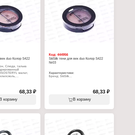
Код:
444956
я век duo Колор S422
SitiSilk тени для век duo Колор S422
№03
он, Слюда, талька
идрированный
IISOSTERYL малат,
Характеристики:
илилсяоль,
Бренд: SitiSilk
Лауроильная Лизин,
Артикул: S422
ь, ТИТАНА ДВУОКИСЬ
Линейка: "Duo Color"
заUSMUTHХлорокиси
Тип товара: Тени для век
ианида, АММИАЧНО,
Тон: № 03
68,33 ₽
68,33 ₽
Объём: 2,5 г
В корзину
В корзину
:
lor"
 для век