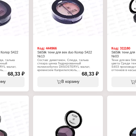
Код:
444966
Код:
311180
o Колор S422
SitiSilk тени для век duo Колор S422
SitiSilk тени дл
№13
№03
да, талька
Состав: диметикон, Слюда, талька
Тени для век Sit
анный
стеара цинка Гидрированный
цвета Среди те
RYL малат,
полиизобутен DIISOSTERYL малат,
S403 производств
ль,
кремнезем Каприлилсяоль,
оттенков в нас
68,33 ₽
68,33 ₽
ьная Лизин,
феноксиэтанол,Лауроильная Лизин,
тонах пользует
НА ДВУОКИСЬ
гексиленгпиколь, ТИТАНА ДВУОКИСЬ
популярностью. 
HХлорокиси
оксидами железаUSMUTHХлорокиси
создания модног
ину
В корзину
, АММИАЧНО,
ЖЕЛЕЗА ферроцианида, АММИАЧНО,
коричневых тона
АЛЮМИНИЙ
естественным и 
тени для век Sit
Характеристики:
можно для созда
Бренд: SitiSilk
ежедневного мак
Артикул: S422
элегантного, о
Линейка: "Duo Color"
вечернего. Секр
к
Тип товара: Тени для век
заключается ещё
Тон: № 13
трендовые оттен
Объем: 2,5 г
цветотипа. Тени 
высокопигментир
использовать их 
неё. Они легко 
растушёвываются
сохраняя свежес
осыпаясь. Купить 