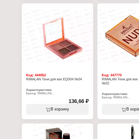
ингредиент феноксиэтан
шиповника собачьего ма
масло гидрогенизирова
пентаэритритил тетра-д
гироксигидроциннамат, 
слюда, диоксид титана.
Характеристики:
Бренд: RIMALAN
Артикул: CSB-002
Тип товара: Румяна
Тон: 04 коралловый
Форма выпуска: крем-сти
Объем: 8 г
Код:
444952
Код:
447770
RIMALAN Тени для век EQ004 №04
RIMALAN Тени для ве
№02
Характеристики:
Бренд: RIMALAN
Характеристики:
Артикул: EQ004
Бренд: RIMALAN
Линейка: "Eyeshadow Quartet"
136,66 ₽
Артикул: NUD-333
Тип товара: Тени для век
Линейка: "Nude"
Тон: № 04
Тип товара: Тени для ве
В корзину
В корз
Объём: 3,3 г
Тон: № 02
Комплектация: с зеркал
Объем: 9 г