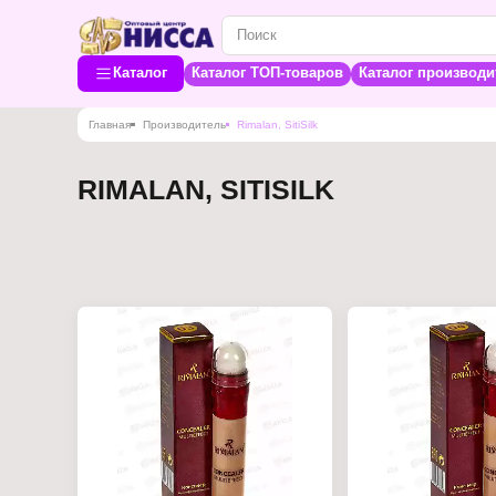
Каталог
Каталог ТОП-товаров
Каталог производи
Главная
Производитель
Rimalan, SitiSilk
RIMALAN, SITISILK