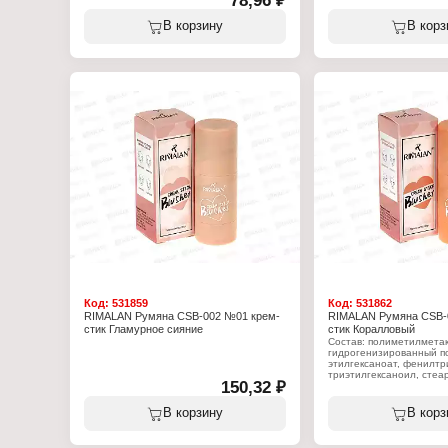
78,96 ₽
Тип товара: Помада для губ
Тип товара: Помада для 
Особенность: увлажняющая
Особенность: увлажняю
В корзину
В корз
Тон: № 19
Тон: № 20
Объём: 3,8 г
Объём: 3,8 г
Код:
531859
Код:
531862
RIMALAN Румяна CSB-002 №01 крем-
RIMALAN Румяна CSB-
стик Гламурное сияние
стик Коралловый
Состав: полиметилметак
гидрогенизированный п
этилгексаноат, фенилтр
триэтилгексаноил, стеа
150,32 ₽
слюда синтетическая, п
озокерит, полиглицерил
церезин, сорбитансескв
В корзину
В корз
канделильский воск, не
ингредиент отдушка, ка
глицерин каприлат, ней