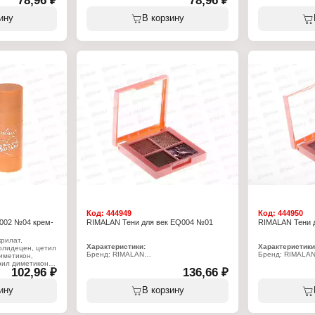
78,96 ₽
78,96 ₽
губ
Тип товара: Помада для губ
Тип товара: Пом
щая
Особенность: увлажняющая
Особенность: у
ину
В корзину
Тон: № 22
Тон: № 23
Объём: 3,8 г
Объем: 3,8 г
Код:
444949
Код:
444950
002 №04 крем-
RIMALAN Тени для век EQ004 №01
RIMALAN Тени 
рилат,
Характеристики:
Характеристики
олидецен, цетил
Бренд: RIMALAN
Бренд: RIMALA
иметикон,
Артикул: EQ004
Артикул: EQ004
рил диметикон,
102,96 ₽
Линейка: "Eyeshadow Quartet"
136,66 ₽
Линейка: "Eyesh
олиэтилен,
Тип товара: Тени для век
Тип товара: Тени
 триизостеарат,
Тон: № 01
Тон: № 02
иолеат,
ину
В корзину
Объём: 3,3 г
Объём: 3,3 г
йтральный
прилил гликоль,
тральный