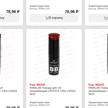
Характеристики:
Характеристики
Бренд: RIMALAN
Бренд: RIMALA
78,96 ₽
78,96 ₽
Артикул: LS2022
Артикул: LS202
губ
Тип товара: Помада для губ
Тип товара: Пом
щая
Особенность: увлажняющая
Особенность: у
ину
В корзину
Тон: № 16
Тон: № 17
Объём: 3,8 г
Объём: 3,8 г
Код:
482242
Код:
482243
уб
RIMALAN Помада для губ
RIMALAN Помад
 3,8гр LS2022
увлажняющая LIPSTICK 3,8гр LS2022
увлажняющая LI
№22
№23
Характеристики:
Характеристики
Бренд: RIMALAN
Бренд: RIMALA
Артикул: LS2022
Артикул: LS202