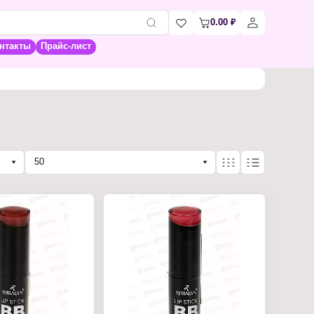
0.00
₽
нтакты
Прайс-лист
50