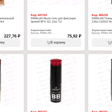
Код:
447724
Код:
482218
иональный
RIMALAN Мыло-гель для фиксации
RIMALAN Помад
 №4
бровей BFS-111 13гр *12
3,8гр LS2022 №
Характеристики:
Характеристики
Бренд: RIMALAN
Бренд: RIMALA
227,76 ₽
75,92 ₽
Артикул: BFS-111
Артикул: LS202
Тип товара: Фиксатор для бровей
Тип товара: Пом
нкциональный
Вариация: Мыло
Особенность: у
ину
В корзину
Цвет: прозрачный
Тон: № 02
Комплектация: со щеточкой
Объём: 3,8 г
Объём: 13 г
Код:
482227
Код:
482231