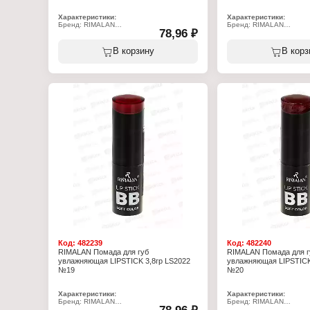
Характеристики:
Характеристики:
Бренд: RIMALAN
Бренд: RIMALAN
78,96 ₽
Артикул: LS2022
Артикул: LS2022
Тип товара: Помада для губ
Тип товара: Помада для 
Особенность: увлажняющая
Особенность: увлажняю
В корзину
В корз
Тон: № 13
Тон: № 15
Объём: 3,8 г
Объём: 3,8 г
Код:
482239
Код:
482240
RIMALAN Помада для губ
RIMALAN Помада для г
увлажняющая LIPSTICK 3,8гр LS2022
увлажняющая LIPSTICK
№19
№20
Характеристики:
Характеристики:
Бренд: RIMALAN
Бренд: RIMALAN
Артикул: LS2022
Артикул: LS2022