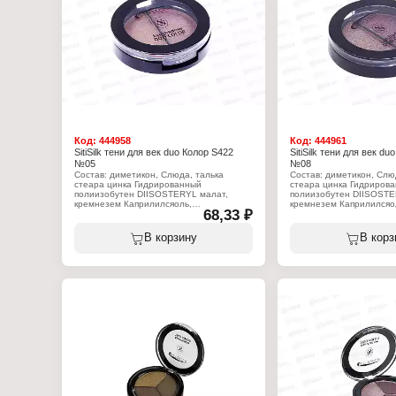
Код:
444958
Код:
444961
SitiSilk тени для век duo Колор S422
SitiSilk тени для век du
№05
№08
Состав: диметикон, Слюда, талька
Состав: диметикон, Слю
стеара цинка Гидрированный
стеара цинка Гидриров
полиизобутен DIISOSTERYL малат,
полиизобутен DIISOSTE
кремнезем Каприлилсяоль,
кремнезем Каприлилсяо
68,33 ₽
феноксиэтанол,Лауроильная Лизин,
феноксиэтанол,Лауроил
гексиленгпиколь, ТИТАНА ДВУОКИСЬ
гексиленгпиколь, ТИТА
оксидами железаUSMUTHХлорокиси
оксидами железаUSMUT
В корзину
В корз
ЖЕЛЕЗА ферроцианида, АММИАЧНО,
ЖЕЛЕЗА ферроцианида
АЛЮМИНИЙ
АЛЮМИНИЙ
Характеристики:
Характеристики:
Бренд: SitiSilk
Бренд: SitiSilk
Артикул: S422
Артикул: S422
Линейка: "Duo Color"
Линейка: "Duo Color"
Тип товара: Тени для век
Тип товара: Тени для ве
Тон: № 05
Тон: № 08
Объем: 2,5 г
Объем: 2,5 г