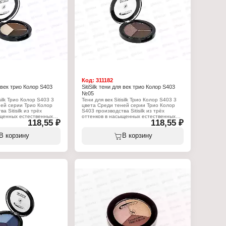
Код:
311182
я век трио Колор S403
SitiSilk тени для век трио Колор S403
№05
isilk Трио Колор S403 3
Тени для век Sitisilk Трио Колор S403 3
ней серии Трио Колор
цвета Среди теней серии Трио Колор
а Sitisilk из трёх
S403 производства Sitisilk из трёх
ыщенных естественных
оттенков в насыщенных естественных
118,55 ₽
118,55 ₽
ся повышенной
тонах пользуется повышенной
Он подходит для
популярностью. Он подходит для
о сегодня макияжа в
создания модного сегодня макияжа в
В корзину
В корзину
х, который является
коричневых тонах, который является
уместен всегда. Купить
естественным и уместен всегда. Купить
isilk Трио Колор S403
тени для век Sitisilk Трио Колор S403
ния как офисного
можно для создания как офисного
ияжа, таки и
ежедневного макияжа, таки и
бвораживающего
элегантного, обвораживающего
ет повышенного спроса
вечернего. Секрет повышенного спроса
 и в том, что эти
заключается ещё и в том, что эти
ки подходят для любого
трендовые оттенки подходят для любого
Sitisilk Трио Колор S403
цветотипа. Тени Sitisilk Трио Колор S403
ованные, что позволяет
высокопигментированные, что позволяет
как с основой, так и без
использовать их как с основой, так и без
наносятся, прекрасно
неё. Они легко наносятся, прекрасно
 и долго держаться,
растушёвываются и долго держаться,
ть, не высыхая и не
сохраняя свежесть, не высыхая и не
тени для век Sitisilk
осыпаясь. Купить тени для век Sitisilk