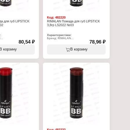
Код:
482220
а для губ LIPSTICK
RIMALAN Помада для губ LIPSTICK
02
3,8гр LS2022 №03
:
Характеристики:
N
Бренд: RIMALAN
80,54 ₽
78,96 ₽
2
Артикул: LS2022
ада для губ
Тип товара: Помада для губ
влажняющая
Особенность: увлажняющая
В корзину
В корзину
Тон: № 03
Объем: 3,8 г
Код:
482232