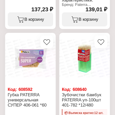
Характеристики:
Бренд: Paterra
137,23 ₽
139,01 ₽
Артикул: 406-177
Тип товара: Губки
Назначение: для уборки
В корзину
В корзину
Применение:
универсальные
Модель: "Super"
Размер: 8х9 см
Количество: 3 шт
Материал:
пенополиуретан,
ретикулированный
пенополиуретан
Упаковка: в пакете
Код:
608592
Код:
608640
Губка PATERRA
Зубочистки бамбук
универсальная
PATERRA уп-100шт
СУПЕР 406-061 *60
401-782 *12/480
📦 Выписка кратно:12 шт.