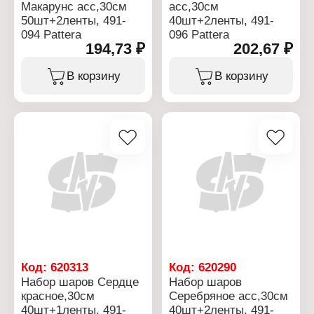
Макарунс асс,30см
асс,30см
50шт+2ленты, 491-
40шт+2ленты, 491-
094 Pattera
096 Pattera
194,73 ₽
202,67 ₽
В корзину
В корзину
Код:
620313
Код:
620290
Набор шаров Сердце
Набор шаров
красное,30см
Серебряное асс,30см
40шт+1ленты, 491-
40шт+2ленты, 491-