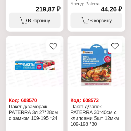
Бренд: Paterra
219,87 ₽
44,26 ₽
Артикул: 109-171
Тип товара: Пакеты
Назначение: для
В корзину
В корзину
замораживания и
хранения продуктов
Особенность:
повышенной прочности
Размер пакета: 25х32 см
Количество: 30 шт
Материал: пищевой
полиэтилен
Толщина: 14 мкм
Цвет: прозрачный
Упаковка: рулон
Код:
608570
Код:
608573
Пакет д/замораж
Пакет д/запек
PATERRA 3л 27*28см
PATERRA 30*40см с
с замком 109-195 *24
клипсами 5шт 12мкм
109-198 *30