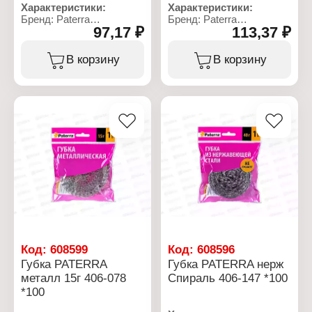
Характеристики:
Характеристики:
Бренд: Paterra
Бренд: Paterra
97,17 ₽
113,37 ₽
Артикул: 406-205
Артикул: 406-204
Тип товара: Губки
Тип товара: Губки
Назначение: для уборки
Назначение: для уборки
В корзину
В корзину
и мытья посуды
и мытья посуды
Применение:
Применение:
универсальные
универсальные
Особенность:
Особенность:
крупнопористые
крупнопористые
Размер: 95х65х36 мм
Размер: 95х60х31 мм
Цвет: бежевый, черный
Цвет: черный
Материал:
Материал:
пенополиуретан,
пенополиуретан,
абразивный материал
абразивный материал
Количество: 5 шт
Количество: 10 шт
Форма: овальные
Форма: прямоугольные
Упаковка: в пакете
Упаковка: в пакете
Код:
608599
Код:
608596
Губка PATERRA
Губка PATERRA нерж
металл 15г 406-078
Спираль 406-147 *100
*100