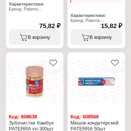
Характеристики:
Бренд: Paterra
Артикул: 406-061
Характеристики:
Тип товара: Губка
Бренд: Paterra
Назначение: для уборки
75,82 ₽
15,82 ₽
Артикул: 401-782
Применение:
Тип товара: Зубочистки
универсальная
Материал: бамбуковые
В корзину
В корзину
Модель: "Super"
Длина: 6,5 см
Размер: 12х8х3,5 см
Количество: 100 шт
Количество: 1 шт
Заточка: двухсторонняя
Материал:
Упаковка: пластиковый
пенополиуретан,
бокс
ретикулированный
Цвет упаковки: микс
пенополиуретан
Упаковка: в пакете
Код:
608639
Код:
608569
Зубочистки бамбук
Мешок кондитерский
PATERRA уп-300шт
PATERRA 50шт