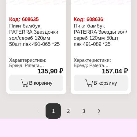
Код:
608635
Код:
608636
Пики бамбук
Пики бамбук
PATERRA Звездочки
PATERRA Звезды зол/
зол/сереб 120мм
сереб 120мм 50шт
50шт пак 491-065 *25
пак 491-089 *25
Характеристики:
Характеристики:
Бренд: Paterra
Бренд: Paterra
135,90 ₽
157,04 ₽
Артикул: 491-065
Артикул: 491-089
Тип товара: Пики для
Тип товара: Пики для
канапе
канапе
В корзину
В корзину
Вид: декоративные
Вид: декоративные
Модель: "Звёздочки"
Модель: "Звезды люкс"
Длина: 12 см
Длина: 12 см
Количество: 50 шт
Количество: 50 шт
Материал: бамбук,
Материал: бамбук,
1
2
3
дерево (берёза)
дерево (берёза)
Цвет: золото, серебро
Цвет: золото, серебро
Упаковка: в пакете
Упаковка: в пакете