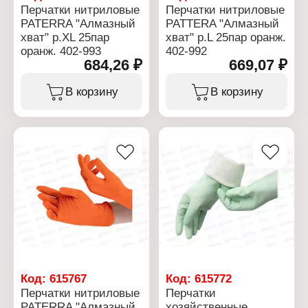
Перчатки нитриловые
Перчатки нитриловые
PATERRA "Алмазный
PATTERA "Алмазный
хват" р.ХL 25пар
хват" р.L 25пар оранж.
оранж. 402-993
402-992
684,26 ₽
669,07 ₽
В корзину
В корзину
Код:
615767
Код:
615772
Перчатки нитриловые
Перчатки
PATERRA "Алмазный
хозяйственные