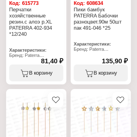
Код:
615773
Код:
608634
Перчатки
Пики бамбук
хозяйственные
PATERRA Бабочки
резин.с алоэ р.XL
разноцвет.90м 50шт
PATERRA 402-934
пак 491-046 *25
*12/240
Характеристики:
Бренд: Paterra
Характеристики:
Артикул: 491-046
Бренд: Paterra
Тип товара: Пики для
81,40 ₽
135,90 ₽
Артикул: 402-934
канапе
Тип товара: Перчатки
Вид: декоративные
Назначение:
В корзину
В корзину
Модель: "Бабочки
хозяйственные
разноцветные"
Модель: "SOFT TOUCH"
Длина: 9 см
Материал: латексные с
Количество: 50 шт
хлопковым напылением
Материал: бамбук,
Особенность: с
полистирол
экстрактом алоэ вера
Цвет: микс
Размер: XL
Упаковка: в пакете
Цвет: мятный
Упаковка: в пакете