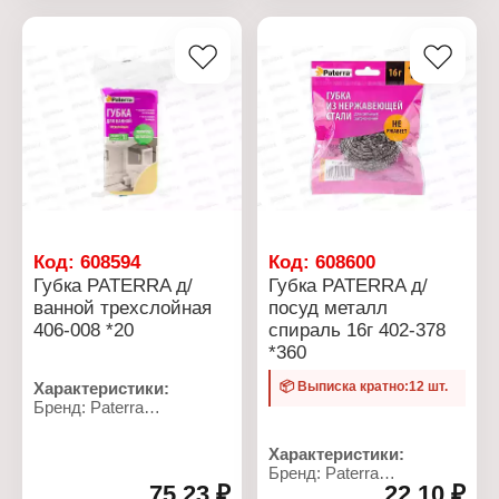
Особенность: со
Особенность: со
стальной нитью
стальной нитью
Размер: 12,5х9х1,5 см
Размер: 13,5х9,5х1,5 см
Материал: полиуретан,
Материал: полиуретан,
нержавеющая сталь,
нержавеющая сталь,
полиэстер
полиэстер
Цвет: черный
Цвет: черный
Количество: 2 шт
Количество: 2 шт
Упаковка: в пакете
Упаковка: в пакете
Код:
608594
Код:
608600
Губка PATERRA д/
Губка PATERRA д/
ванной трехслойная
посуд металл
406-008 *20
спираль 16г 402-378
*360
Характеристики:
📦 Выписка кратно:12 шт.
Бренд: Paterra
Артикул: 406-008
Тип товара: Губка
Характеристики:
Назначение: для уборки
Бренд: Paterra
Применение: для ванной
75,23 ₽
22,10 ₽
Артикул: 402-378