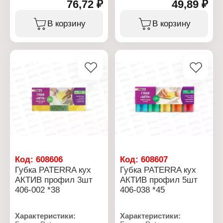
76,72 ₽
49,89 ₽
Артикул: 406-037
Артикул: 406-001
Тип товара: Губки
Тип товара: Губки
Назначение: для уборки
Назначение: для уборки
В корзину
В корзину
Применение:
Применение:
универсальные
универсальные
Модель: "AKTIV"
Модель: "AKTIV"
Размер: 9х6х2,7 см
Размер: 9,5х6,5х3,5 см
Количество: 10 шт
Количество: 5 шт
Материал: полиуретан,
Материал: полиуретан,
абразивный материал
абразивный материал
Цвет: микс
Цвет: микс
Упаковка: в пакете
Упаковка: в пакете
Код:
608606
Код:
608607
Губка PATERRA кух
Губка PATERRA кух
АКТИВ профил 3шт
АКТИВ профил 5шт
406-002 *38
406-038 *45
Характеристики:
Характеристики: