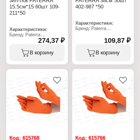
зип-лок PATERRA
PATERRA 38см 50шт
15.5см*15 60шт 109-
402-987 *50
211*50
Характеристики:
Бренд: Paterra
Характеристики:
Артикул: 402-987
Бренд: Paterra
Тип товара: Пакеты
274,37 ₽
109,87 ₽
Артикул: 109-211
Вариация: крышки
Тип товара: Пакеты
Конструкция: на двойной
Дизайн пакетов: "Яблоко,
В корзину
В корзину
резинке
авокадо"
Назначение: для
Тип застежки: с двойным
хранения продуктов
замком Zip-Lock (зип-
Особенность: прочные
лок)
Размер: до 38 см
Размер: 15,5х15 см,
Количество: 50 шт
18,5х21 см
Диаметр посуды: до 28
Материал: полиэтилен
см
Количество: 60 шт
Использование в СВЧ:
Особенность:
да
многоразовые
Материал: полиэтилен
Температура
Цвет: прозрачный
использования: до -40 С
Толщина: 40 микрон
Упаковка: в коробке
Код:
615768
Код:
615766