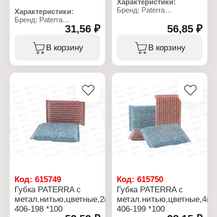
Характеристики:
Бренд: Paterra
Характеристики:
Артикул: 406-147
Бренд: Paterra
Тип товара: Губка
31,56 ₽
56,85 ₽
Артикул: 406-078
Назначение: для уборки
Тип товара: Губка
Применение: для
Назначение: для уборки
В корзину
В корзину
сильных загрязнений
Применение: для
Вид: металлическая
сильных загрязнений
Форма: спираль
Вид: металлическая
Вес: 40 г
Вес: 15 г
Материал: стружка
Материал: стружка
нержавеющей стали
нержавеющей стали
Упаковка: в пакете
Упаковка: в пакете
Код:
615749
Код:
615750
Губка PATERRA с
Губка PATERRA с
метал.нитью,цветные,2шт
метал.нитью,цветные,4ш
406-198 *100
406-199 *100