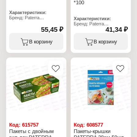
*100
Характеристики:
Бренд: Paterra
Характеристики:
Артикул: 109-006
Бренд: Paterra
Тип товара: Пакеты
55,45 ₽
41,34 ₽
Артикул: 109-191
Назначение: для льда
Тип товара: Пакеты
Форма ячеек: крупные
Назначение: для
В корзину
В корзину
шарики
завтраков
Конструкция: с
Особенность:
завязками
повышенной прочности
Количество ячеек в
Размер пакета: 18х28 см
пакете: 18 шт
Количество: 50 шт
Количество пакетов: 12
Материал: пищевой
шт
полиэтилен
Размер пакета: 28х13 см
Толщина: 13 мкм
Материал: полиэтилен
Цвет: прозрачный
Толщина: 18 мкм
Упаковка: рулон
Код:
615757
Код:
608577
Пакеты с двойным
Пакеты-крышки