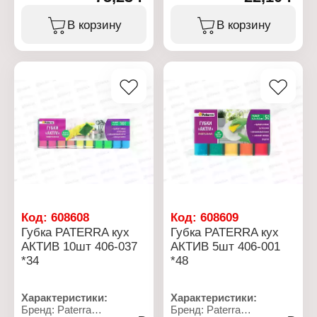
Особенность:
Тип товара: Губка
трехслойная
Назначение: для уборки
В корзину
В корзину
Размер: 15х8х4,5 см
Применение: для
Материал: полиуретан,
сильных загрязнений
деликатная фибра,
Вид: металлическая
искусственная замша
Форма: спираль
Количество: 1 шт
Вес: 16 г
Упаковка: в пакете
Материал: стружка
нержавеющей стали
Упаковка: в пакете
Код:
608608
Код:
608609
Губка PATERRA кух
Губка PATERRA кух
АКТИВ 10шт 406-037
АКТИВ 5шт 406-001
*34
*48
Характеристики:
Характеристики:
Бренд: Paterra
Бренд: Paterra