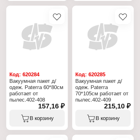
Ширина: 38 см
Ширина: 38 см
Длина: 6 м
Длина: 7 м
Материал: целлюлоза,
Материал: целлюлоза,
силикон
силикон
Цвет: белый
Цвет: коричневый
Температурный
Температурный
диапазон: до +220 С
диапазон: до +220 С
Упаковка: рулон в пакете
Упаковка: рулон в пакете
Код:
620284
Код:
620285
Вакуумная пакет д/
Вакуумная пакет д/
одеж. Paterra 60*80см
одеж. Paterra
работает от
70*105см работает от
пылес.402-408
пылес.402-409
157,16 ₽
215,10 ₽
В корзину
В корзину