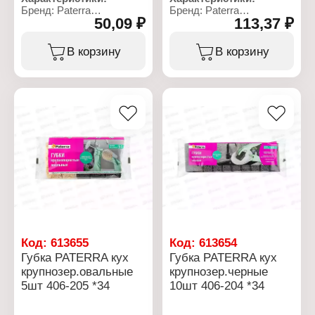
Бренд: Paterra
Бренд: Paterra
50,09 ₽
113,37 ₽
Артикул: 406-006
Артикул: 406-203
Тип товара: Губка
Тип товара: Губки
Назначение: для уборки
Назначение: для уборки
В корзину
В корзину
Применение:
и мытья посуды
универсальные
Применение:
Модель: "AKTIV"
универсальные
Конструкция: с вырезами
Особенность:
Размер: 13х6,5х4,3 см
крупнопористые
Количество: 1 шт
Размер: 95х60х32 мм
Материал: полиуретан,
Цвет: бежевый
абразивный материал
Материал:
Упаковка: в пакете
пенополиуретан,
абразивный материал
Количество: 10 шт
Форма: прямоугольные
Упаковка: в пакете
Код:
613655
Код:
613654
Губка PATERRA кух
Губка PATERRA кух
крупнозер.овальные
крупнозер.черные
5шт 406-205 *34
10шт 406-204 *34