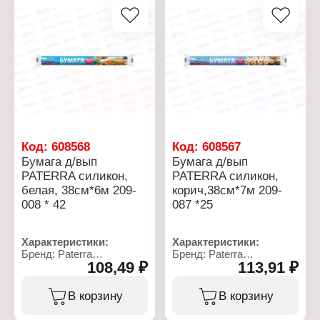
Код:
608568
Код:
608567
Бумага д/вып
Бумага д/вып
PATERRA силикон,
PATERRA силикон,
белая, 38см*6м 209-
корич,38см*7м 209-
008 * 42
087 *25
Характеристики:
Характеристики:
Бренд: Paterra
Бренд: Paterra
108,49 ₽
113,91 ₽
Артикул: 209-008
Артикул: 209-087
Тип товара: Бумага для
Тип товара: Бумага для
запекания
запекания
В корзину
В корзину
Особенность:
Особенность:
силиконизированная
силиконизированная