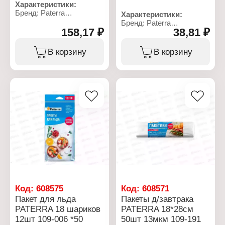
Характеристики:
Бренд: Paterra
Характеристики:
Артикул: 109-195
Бренд: Paterra
Тип товара: Пакеты
158,17 ₽
38,81 ₽
Артикул: 109-198
Назначение: для
Тип товара: Пакеты
замораживания и
Назначение: для
В корзину
В корзину
хранения продуктов
запекания и
Особенность: с замком
замораживания
ZIP-LOCK
Особенность:
Размер пакета: 27х28 см
повышенная прочность
Количество: 15 шт
Комплектация: с
Материал: пищевой
клипсами
полиэтилен
Толщина: 14 мкм
Объем: 3 л
Размер: 30х40 см
Цвет: прозрачный
Материал:
Вид: с полем для записи
полиэтилентерефталат
Температурный
Цвет: прозрачный
диапазон: до -40С
Количество: 5 шт
Толщина: 40 мкм
Упаковка: в коробке
Код:
608575
Код:
608571
Пакет для льда
Пакеты д/завтрака
PATERRA 18 шариков
PATERRA 18*28см
12шт 109-006 *50
50шт 13мкм 109-191