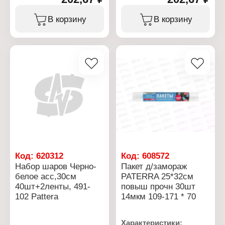
В корзину
В корзину
Код:
620312
Код:
608572
Набор шаров Черно-
Пакет д/замораж
белое асс,30см
PATERRA 25*32см
40шт+2ленты, 491-
повыш прочн 30шт
102 Pattera
14мкм 109-171 * 70
Характеристики: