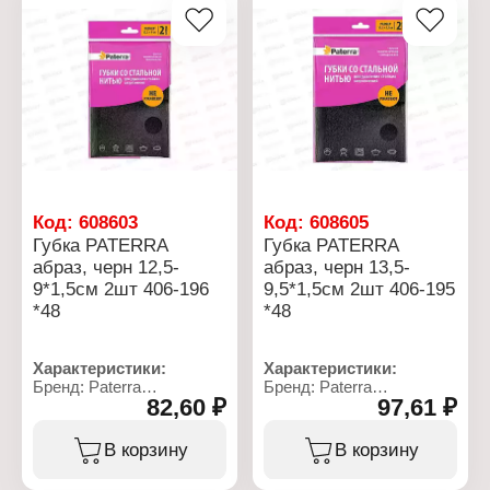
Код:
608603
Код:
608605
Губка PATERRA
Губка PATERRA
абраз, черн 12,5-
абраз, черн 13,5-
9*1,5см 2шт 406-196
9,5*1,5см 2шт 406-195
*48
*48
Характеристики:
Характеристики:
Бренд: Paterra
Бренд: Paterra
82,60 ₽
97,61 ₽
Артикул: 406-196
Артикул: 406-195
Тип товара: Губки
Тип товара: Губки
Назначение: для уборки
Назначение: для уборки
В корзину
В корзину
Применение: для
Применение: для
стойких загрязнений
стойких загрязнений