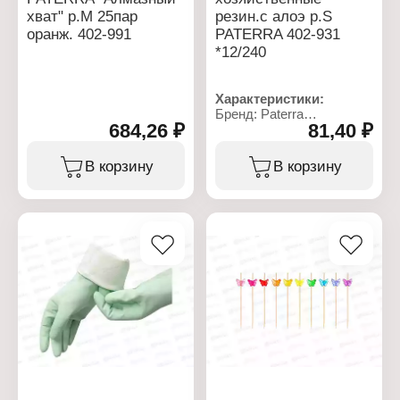
хват" р.M 25пар
резин.с алоэ р.S
оранж. 402-991
PATERRA 402-931
*12/240
Характеристики:
Бренд: Paterra
684,26 ₽
81,40 ₽
Артикул: 402-931
Тип товара: Перчатки
Назначение:
В корзину
В корзину
хозяйственные
Модель: "SOFT TOUCH"
Материал: латексные с
хлопковым напылением
Особенность: с
экстрактом алоэ вера
Размер: S
Цвет: мятный
Упаковка: в пакете