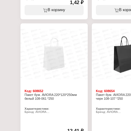
1,42 ₽
Артикул: 108-087
Артикул: 108-003
Тип товара: пакет
Тип товара: пакет
Вариация: Крафт-пакет
Вариация: Крафт-пакет
В корзину
В корз
Дизайн: с печатью "Картошка фри"
Дизайн: с рисунком "Хл
Размер: 115х100 + 30 мм
Размер: 325х200 + 65 м
Тип дна: V-дно
Тип дна: V-дно
Особенность: жиростойкий
Конструкция: с окном 11
Материал: бумага
Материал: бумага
Плотность: 35 г/кв.м
Плотность: 40 г/кв.м
Цвет: коричневый
Цвет: белый
Особенность: влагопро
Код:
608652
Код:
608654
Пакет бум. AVIORA 220*120*250мм
Пакет бум. AVIORA 22
белый 108-061 *250
черн 108-107 *250
Характеристики:
Характеристики:
Бренд: AVIORA
Бренд: AVIORA
Артикул: 108-061
Артикул: 108-107
Тип товара: пакет
Тип товара: пакет
Материал: бумажный
Материал: бумажный
Размер: 220х120х250 мм
Размер: 220х120х250 м
Цвет: белый
Цвет: черный
12,41 ₽