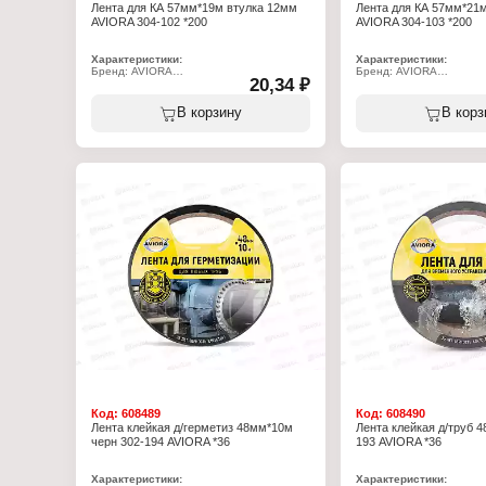
Лента для КА 57мм*19м втулка 12мм
Лента для КА 57мм*21
AVIORA 304-102 *200
AVIORA 304-103 *200
Характеристики:
Характеристики:
Бренд: AVIORA
Бренд: AVIORA
20,34 ₽
Артикул: 304-102
Артикул: 304-103
Тип товара: Чековая лента
Тип товара: Чековая ле
Назначение: для кассовых аппаратов
Назначение: для кассов
В корзину
В корз
Ширина: 57 мм
Ширина: 57 мм
Длина: 19 м
Длина: 21 м
Диаметр втулки: 12 мм
Диаметр втулки: 12 мм
Материал: термобумага
Материал: термобумага
Плотность: 48 г/м2
Плотность: 48 г/м2
Код:
608489
Код:
608490
Лента клейкая д/герметиз 48мм*10м
Лента клейкая д/труб 
черн 302-194 AVIORA *36
193 AVIORA *36
Характеристики:
Характеристики: