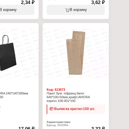
2,34 ₽
3,62 ₽
4
Артикул: 108-013
т
Тип товара: пакет
т-пакет
Вариация: Крафт-пакет
В корзину
В корзину
ати
Дизайн: с рисунком "Полоска"
0 + 60 мм
Размер: 350x200 + 100 мм
Тип дна: V-дно
иверсальный
Применение: универсальный
га
Материал: бумага
кв.м
Плотность: 40 г/кв.м
й
Цвет: коричневый
Код:
613673
ORA 240*140*280мм
Пакет бум. п/франц.багет
00
640*100+50мм,крафт,AVIORA
коричн.108-001*100
:
📦 Выписка кратно:100 шт.
6
т
ажный
Характеристики:
0х280 мм
Бренд: AVIORA
17,06 ₽
3,32 ₽
Артикул: 108-001