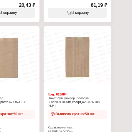
20,43 ₽
61,19 ₽
В корзину
В корзину
Код:
613684
ер.
Пакет бум универ. полоска
рафт,AVIORA 108-
350*200+100мм,крафт,AVIORA 108-
013*1
кратно:50 шт.
📦 Выписка кратно:50 шт.
:
Характеристики:
Бренд: AVIORA