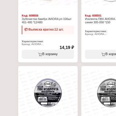
Код:
608656
Код:
608501
Зубочистки бамбук AVIORA уп-100шт
Изолента ПВХ AVIORA
401-485 *12/480
синяя 305-058 *150
📦 Выписка кратно:12 шт.
Характеристики:
Бренд: AVIORA
Артикул: 305-058
Тип товара: Изолента
Характеристики:
Вид: ПВХ
Бренд: AVIORA
Ширина: 15 мм
14,19 ₽
Артикул: 401-485
Длина: 10 м
Тип товара: Зубочистки
Цвет: синий
Вид: бамбуковые
В корзину
В корз
Толщина: 130 мкм
Длина: 6,5 см
Состав: ПВХ, клеевой с
Материал: дерево (бамбук)
Температура эксплуатаци
Заточка: двухсторонняя
+80С
Количество: 100 шт
Упаковка: пластиковый бокс