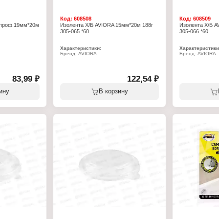
Код:
608508
Код:
608509
 проф.19мм*20м
Изолента Х/Б AVIORA 15мм*20м 188г
Изолента Х/Б A
305-065 *60
305-066 *60
Характеристики:
Характеристики
Бренд: AVIORA
Бренд: AVIORA
Артикул: 305-065
Артикул: 305-06
Серия: "PROFI"
Тип товара: Изо
Тип товара: Изолента
Вид: ХБ
Вид: ХБ
Ширина: 19 мм
83,99 ₽
122,54 ₽
Ширина: 15 мм
Длина: 7 м
Длина: 20 м
Цвет: черный
ину
В корзину
Цвет: черный
Толщина: 450 м
Толщина: 450 мкм
Состав: ХБ ткань
лой
Состав: ХБ ткань, каучуковый клей
Напряжение про
и: от -50 до
Напряжение пробоя: до 1000 В
Температура экс
Температура эксплуатации: от -20 до
+85С
+85С
Плотность хлопк
Плотность хлопковой ткани: 625 г/м2
Прочность на ра
Прочность на разрыв: 3,5 кН/м
Вес катушки: 83 
Вес катушки: 188 г