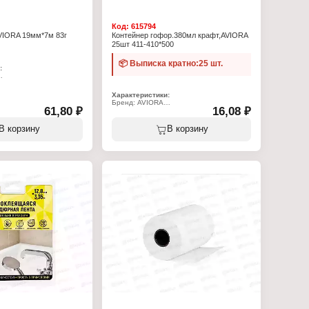
Код:
615794
VIORA 19мм*7м 83г
Контейнер гофор.380мл крафт,AVIORA
25шт 411-410*500
📦 Выписка кратно:25 шт.
:
6
лента
Характеристики:
Бренд: AVIORA
61,80 ₽
16,08 ₽
Артикул: 411-410
Тип товара: Контейнер пищевой
Вариация: одноразовый
В корзину
В корзину
км
Вид: гофрированный
, каучуковый клей
Назначение: для горячих и жирных
боя: до 1000 В
продуктов
плуатации: от -20 до
Объем: 380 мл
Диаметр: 110 мм
овой ткани: 625 г/м2
Высота: 60 мм
зрыв: 3,5 кН/м
Материал: картон, полиэтилен
г
Цвет: крафт
Использование в СВЧ: да