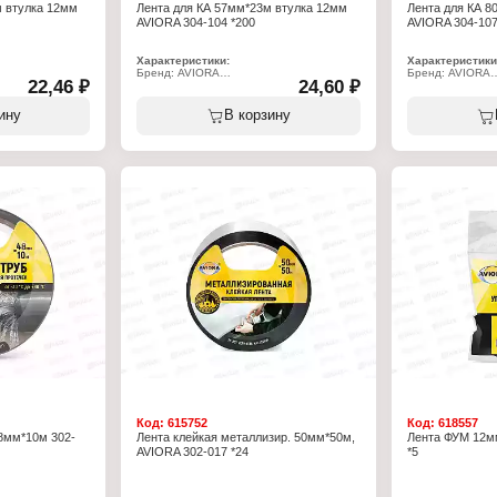
м втулка 12мм
Лента для КА 57мм*23м втулка 12мм
Лента для КА 8
AVIORA 304-104 *200
AVIORA 304-107
Характеристики:
Характеристики
Бренд: AVIORA
Бренд: AVIORA
22,46 ₽
24,60 ₽
Артикул: 304-104
Артикул: 304-10
нта
Тип товара: Чековая лента
Тип товара: Чек
ых аппаратов
Назначение: для кассовых аппаратов
Назначение: для
ину
В корзину
Ширина: 57 мм
Ширина: 80 мм
Длина: 23 м
Длина: 30 м
Диаметр втулки: 12 мм
Диаметр втулки:
Материал: термобумага
Материал: терм
Плотность: 48 г/м2
Плотность: 48 г
Код:
615752
Код:
618557
48мм*10м 302-
Лента клейкая металлизир. 50мм*50м,
Лента ФУМ 12мм
AVIORA 302-017 *24
*5