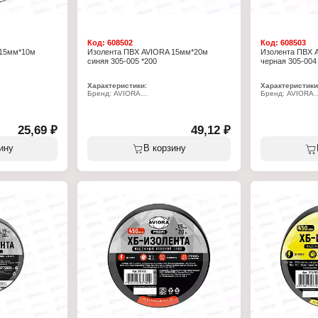
Код:
608502
Код:
608503
 15мм*10м
Изолента ПВХ AVIORA 15мм*20м
Изолента ПВХ 
синяя 305-005 *200
черная 305-004
Характеристики:
Характеристики
Бренд: AVIORA
Бренд: AVIORA
Артикул: 305-005
Артикул: 305-00
Тип товара: Изолента
Тип товара: Изо
Вид: ПВХ
Вид: ПВХ
Ширина: 15 мм
Ширина: 15 мм
25,69 ₽
49,12 ₽
Длина: 20 м
Длина: 20 м
Цвет: синий
Цвет: черный
ину
В корзину
Толщина: 130 мкм
Толщина: 130 м
лой
Состав: ПВХ, клеевой слой
Состав: ПВХ, кл
и: от -30 до
Температура эксплуатации: от -30 до
Температура экс
+80С
+80С