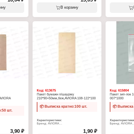
Плотность: 80 г/м2
Плотность: 80 г
Конструкция: с ручками
Конструкция: с 
Вид ручек: крученые
Вид ручек: круч
ину
В корзину
Код:
613675
Код:
615804
Пакет бумажн п/шаурму
Пакет зип-лок 
AVIORA
210*90+50мм,беж,AVIORA 108-122*100
007*1000
📦 Выписка кратно:100 шт.
📦 Выписка 
:50 шт.
Характеристики:
Характеристики
Бренд: AVIORA
Бренд: AVIORA
Артикул: 108-122
Артикул: 107-00
3,90 ₽
Тип товара: пакет
1,90 ₽
Тип товара: Пак
Вариация: Крафт-пакет
Вариация: Грип