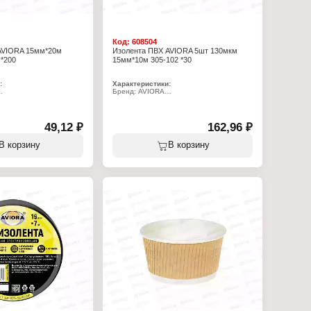
Код:
608504
AVIORA 15мм*20м
Изолента ПВХ AVIORA 5шт 130мкм
 *200
15мм*10м 305-102 *30
:
Характеристики:
Бренд: AVIORA
4
Артикул: 305-102
лента
Тип товара: Изолента
Вид: ПВХ
Вариация: набор
49,12 ₽
162,96 ₽
Ширина: 15 мм
Длина: 10 м
В корзину
В корзину
км
Цвет: чёрный, синий, белый, красный,
еевой слой
жёлтый
плуатации: от -30 до
Толщина: 130 мкм
Состав: ПВХ, клеевой слой
Температура эксплуатации: от -30 до
+80С
Количество: 5 шт