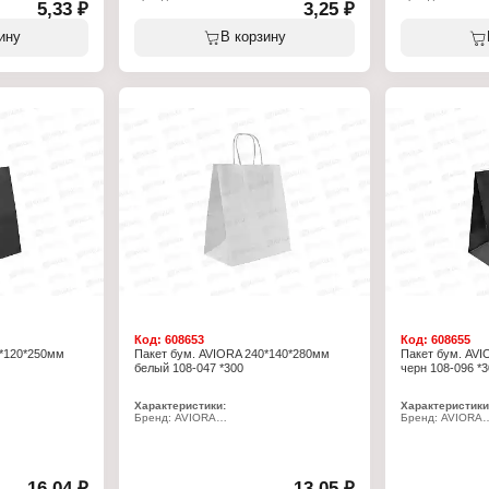
5,33 ₽
3,25 ₽
Артикул: 108-006
Артикул: 108-00
Тип товара: пакет
Тип товара: паке
Вариация: Крафт-пакет
Вариация: Краф
ину
В корзину
еб"
Дизайн: без печати
Дизайн: без печ
м
Размер: 250х140 + 60 мм
Размер: 300х17
Тип дна: V-дно
Тип дна: V-дно
0 мм
Применение: универсальный
Применение: ун
Материал: бумага
Материал: бума
Плотность: 35 г/кв.м
Плотность: 40 г/
Цвет: белый
Цвет: коричневы
чный
Особенность: жиростойкий
Код:
608653
Код:
608655
0*120*250мм
Пакет бум. AVIORA 240*140*280мм
Пакет бум. AVI
белый 108-047 *300
черн 108-096 *3
Характеристики:
Характеристики
Бренд: AVIORA
Бренд: AVIORA
Артикул: 108-047
Артикул: 108-09
Тип товара: пакет
Тип товара: паке
Материал: бумажный
Материал: бум
м
Размер: 240х140х280 мм
Размер: 240х14
Цвет: белый
Цвет: черный
16,04 ₽
13,05 ₽