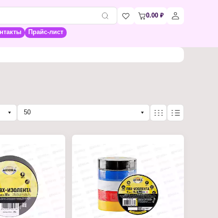
0.00
₽
нтакты
Прайс-лист
50