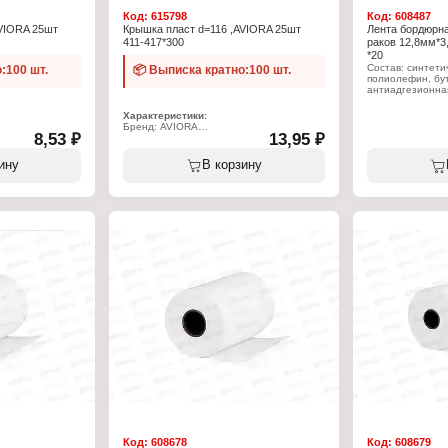
Код:
615798
Код:
608487
AVIORA 25шт
Крышка пласт d=116 ,AVIORA 25шт
Лента бордюрна
411-417*300
раков 12,8мм*3
*20
Состав: синтетич
:100 шт.
📦 Выписка кратно:100 шт.
полиолефин, бу
антиадгезионна
Характеристики
Характеристики:
Бренд: AVIORA
Бренд: AVIORA
Артикул: 302-09
8,53 ₽
13,95 ₽
Артикул: 411-417
Тип товара: Ле
Тип товара: Крышка
Вид: клейкая
Вариация: одноразовая
ину
В корзину
Назначение: для
Форма: полукупольная
Ширина: 12,8 м
Диаметр: 166 мм
Длина: 3,35 м
н
Материал: полипропилен
Цвет: белый
Цвет: прозрачный
Температура экс
ием для выхода
Конструкция: с отверстием для выхода
+90С
конденсата
йнеров AVIORA
Назначение: для контейнеров AVIORA
1090 мл
а
Использование в СВЧ: да
Код:
608678
Код:
608679