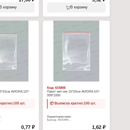
/м2
Тип товара: пакет
ручками
Вариация: Крафт-пакет
еные
В корзину
В корзину
Дизайн: без печати
Размер: 640х100 + 50 мм
Тип дна: V-дно
Применение: под французский багет
Материал: бумага
Плотность: 40 г/кв.м
Цвет: коричневый
Код:
615806
10*15см AVIORA 107-
Пакет зип-лок 15*20см AVIORA 107-
009*1000
кратно:100 шт.
📦 Выписка кратно:100 шт.
:
Характеристики:
Бренд: AVIORA
7
Артикул: 107-009
еты
0,77 ₽
Тип товара: Пакеты
1,62 ₽
перы
Вариация: Грипперы