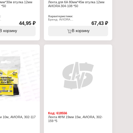
0мм*30м втулка 12мм
Лента для КА 80мм*45м втулка 12мм
 *50
AVIORA 304-108 *50
:
Характеристики:
Бренд: AVIORA
44,95 ₽
67,43 ₽
7
Артикул: 304-108
овая лента
Тип товара: Чековая лента
 кассовых аппаратов
Назначение: для кассовых аппаратов
В корзину
В корзину
Ширина: 80 мм
Длина: 45 м
 12 мм
Диаметр втулки: 12 мм
обумага
Материал: термобумага
/м2
Плотность: 48 г/м2
Код:
618556
 10м, AVIORA, 302-117
Лента ФУМ 19мм 15м, AVIORA, 302-
159 *5