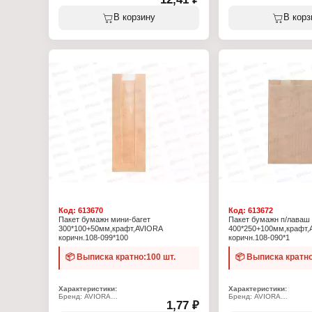
Плотность: 80 г/м2
Плотность: 80 г/м2
Конструкция: с ручками
Конструкция: с ручками
Вид ручек: крученые
Вид ручек: крученые
В корзину
В корз
Код:
613670
Код:
613672
Пакет бумажн мини-багет
Пакет бумажн п/лаваш
300*100+50мм,крафт,AVIORA
400*250+100мм,крафт,
коричн.108-099*100
коричн.108-090*1
📦 Выписка кратно:100 шт.
📦 Выписка кратно
Характеристики:
Характеристики:
Бренд: AVIORA
Бренд: AVIORA
1,77 ₽
Артикул: 108-099
Артикул: 108-090
Тип товара: пакет
Тип товара: пакет