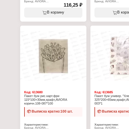
Бренд: AVIORA
Бренд: AVIORA
116,25 ₽
Артикул: 302-194
Артикул: 302-193
Тип товара: Лента для герметизации
Тип товара: Лента для т
Ширина: 48 мм
Назначение: для време
В корзину
В корз
Длина: 10 м
устранения протечек
Цвет: черный
Ширина: 48 мм
Толщина: 130 мкм
Длина: 10 м
Состав: ПВХ, клеевой слой
Цвет: серый
Температура эксплуатации: от -30 до
Толщина: 130 мкм
+80С
Состав: ПВХ, клеевой с
Температура эксплуатаци
+80С
Код:
613680
Код:
613685
Пакет бум рис.карт.фри
Пакет бум универ. "Хле
115*100+30мм,крафт,AVIORA
325*200+65мм,крафт,A
коричн.108-087*100
003*1
📦 Выписка кратно:100 шт.
📦 Выписка кратно
Характеристики:
Характеристики:
Бренд: AVIORA
Бренд: AVIORA