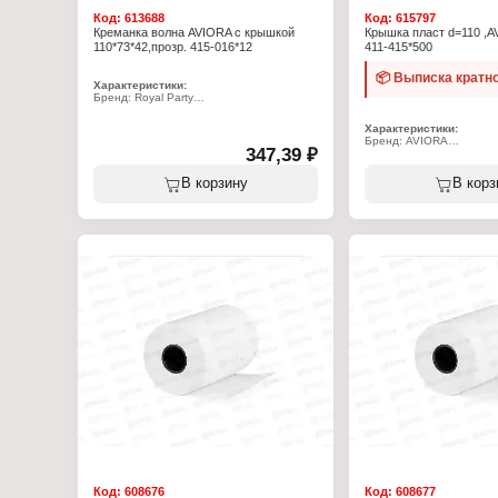
Код:
613688
Код:
615797
Креманка волна AVIORA c крышкой
Крышка пласт d=110 ,
110*73*42,прозр. 415-016*12
411-415*500
📦 Выписка кратно
Характеристики:
Бренд: Royal Party
Артикул: 415-016
Тип товара: Фуршетная форма
Характеристики:
Модель: "Волна"
Бренд: AVIORA
Комплектация: с крышкой
347,39 ₽
Артикул: 411-415
Вариация: креманка
Тип товара: Крышка
Размер: 110x73х42 мм
Вариация: одноразовая
В корзину
В корз
Объем: 150 мл
Форма: полукупольная
Материал: полистирол
Диаметр: 110 мм
Цвет: прозрачный
Материал: полипропиле
Температура использования: от -10 до
Цвет: прозрачный
+70 С
Конструкция: с отверст
Количество: 12 шт
конденсата
Назначение: для конте
380/520 мл
Использование в СВЧ: д
Код:
608676
Код:
608677