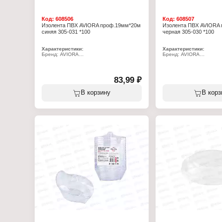
Код:
608506
Код:
608507
Изолента ПВХ AVIORA проф.19мм*20м
Изолента ПВХ AVIORA
синяя 305-031 *100
черная 305-030 *100
Характеристики:
Характеристики:
Бренд: AVIORA
Бренд: AVIORA
Артикул: 305-031
Артикул: 305-030
Серия: "PROFI"
Серия: "PROFI"
Тип товара: Изолента
Тип товара: Изолента
Вид: ПВХ
Вид: ПВХ
83,99 ₽
Ширина: 19 мм
Ширина: 19 мм
Длина: 20 м
Длина: 20 м
В корзину
В корз
Цвет: синий
Цвет: черный
Толщина: 165 мкм
Толщина: 165 мкм
Состав: ПВХ, клеевой слой
Состав: ПВХ, клеевой с
Температура эксплуатации: от -50 до
Температура эксплуатаци
+80С
+80С