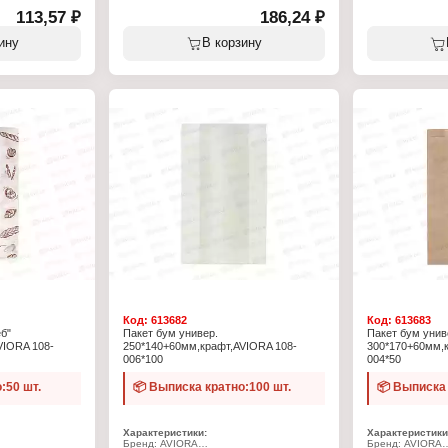
113,57 ₽
186,24 ₽
руб
нного
ину
В корзину
лой
и: от -30 до
Код:
613682
Код:
613683
б"
Пакет бум универ.
Пакет бум унив
VIORA 108-
250*140+60мм,крафт,AVIORA 108-
300*170+60мм,к
006*100
004*50
:50 шт.
📦 Выписка кратно:100 шт.
📦 Выписка 
Характеристики:
Характеристики
Бренд: AVIORA
Бренд: AVIORA