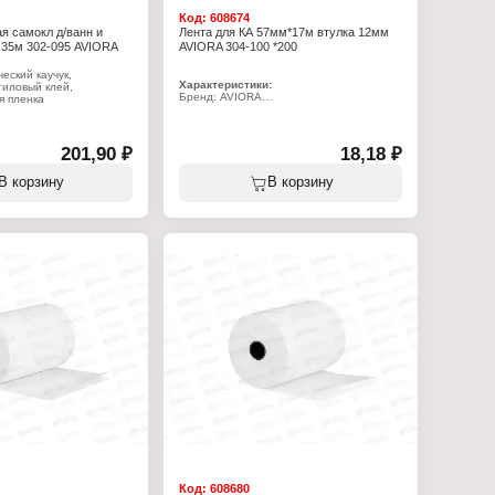
Код:
608674
я самокл д/ванн и
Лента для КА 57мм*17м втулка 12мм
,35м 302-095 AVIORA
AVIORA 304-100 *200
еский каучук,
Характеристики:
тиловый клей,
Бренд: AVIORA
я пленка
Артикул: 304-100
Тип товара: Чековая лента
:
Назначение: для кассовых аппаратов
Ширина: 57 мм
5
201,90 ₽
18,18 ₽
Длина: 17 м
нта бордюрная
Диаметр втулки: 12 мм
В корзину
В корзину
Материал: термобумага
 ванн и раковин
Плотность: 48 г/м2
м
плуатации: от -40 до
Код:
608680