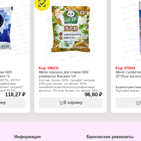
Характеристики
Характеристики:
Торговая марка: 
я стирки
Торговая марка: Allone
Тип товара: Сре
Тип товара: Средство для стирки
Форма выпуска:
с"
Форма выпуска: порошок
Аромат: "Снежн
елья
Аромат: "Снежный лотос"
Тип белья: для 
Тип белья: для цветного белья
Вес: 2,5 кг
Вес: 1,2 кг
Код:
590231
Код:
575011
рки 500г
Allone порошок для стирки 500г
Allone Салфетк
ого *4
универсал Жасмин *24
25*25см вискоз
 30?%, 15?%?
Состав: более 30%: сульфат натрия,
льфоновая
15% или более, но менее 30%:
бонат натрия?
линейная алкилбензолсульфоновая
Характеристики
рия?15?%,
кислота, 5% или более, но менее 15%:
Торговая марка: 
118,27 ₽
96,60 ₽
ль CBS?X?5?%,
силикат натрия, карбонат натрия; менее
Артикул: PNG3
докс?5?%,
5 %: бензилацетат, альфа?
Тип товара: Сал
ид?5?%,
гексилкоричный альдегид (HCA),
Упаковка: в руло
ину
В корзину
ундекавертол?5?
линалоол, альфа?амилкоричный
Количество: 50 
 гамма?
альдегид (ACA), пара?крезилметиловый
Размер салфетк
неллол Р?5?%,
эфир (пара?метиланизол).
Материал: поли
5?%, нерол?5?%,
Цвет: белый
неол?5?%
Характеристики:
Диаметр втулки:
Торговая марка: Allone
Диаметр рулона
Тип товара: Средство для стирки
Длина рулона: 1
Форма выпуска: порошок
я стирки
Аромат: "Жасмин"
Назначение: универсальный
Информация
Банковские реквизиты
с"
Вес: 500 г