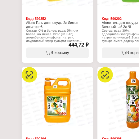
Код:
599352
Код:
590202
Allone Гель для посуды 2л Лимон
Allone гель для посуды
дозатор *8
Зеленый чай 2л *8
Состав: 0% и более: вода; 5% или
Состав: вода 30%,
более, но менее 15%: (С10-1б)
додецилбензолсульфона
алкилбензолсульфонат натрия,
натрия поли(окси-1,2-эт
лауриловый эфир сульфат натрия;
cульфо-омега-додецилок
444,72 ₽
менее 5%: кокамидопропиламина оксид,
олефинсульфонат, поли
лауроиламид пропилбетаин,
жирных спиртов, хлорид
динатриевая соль
отдушка, 2-метил-4-изот
В корзину
В корз
этилендиаминтетрауксусной кислоты,
лимонная кислота, лауриловый
Характеристики:
глюкозид ароматизатор (цитрусовый), 2-
Торговая марка: Allone
Метил-4-изотиазолин-3-он
Тип товара: Средство д
Вариация: и овощей
Характеристики:
Аромат: "Зеленый чай"
Торговая марка: Allone
Форма выпуска: гель
Тип товара: Средство для мытья посуды
Объем: 2 л
Форма выпуска: гель
Аромат: "Лимон"
Объем: 2 л
Упаковка: с дозатором
Код:
590204
Код:
590208