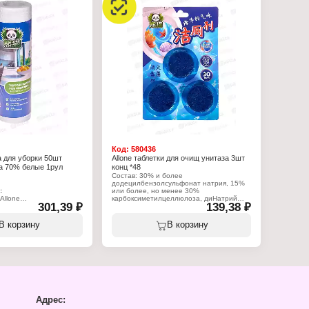
:
Allone
Характеристики:
дство для стирки
Торговая марка: Allone
 порошок
Тип товара: Средство для стирки
ый лотос"
Форма выпуска: порошок
белого белья
Аромат: "Снежный лотос"
Тип белья: для цветного белья
Вес: 2,5 кг
Код:
580436
а для уборки 50шт
Allone таблетки для очищ унитаза 3шт
а 70% белые 1рул
конц *48
Состав: 30% и более
додецилбензолсульфонат натрия, 15%
:
или более, но менее 30%
Allone
карбоксиметилцеллюлоза, диНатрий
301,39 ₽
139,38 ₽
сульфат, 5% и более, но менее 15% Н-
фетки для уборки
Этил-Н-4-4-этил-3-сульфофенил-метил
не
амино фенил 2-сульфофенил
В корзину
В корзину
шт
метилен-2,5-циклогексадиен-1-илиден-3-
и: 25х25 см
внутреняя соль
эстер 30%, вискоза 70%
сульфобензолметанаминийгидроксид,
диаммония соль, менее 5% фунгицил,
 40 мм
отдушки.
: 80 мм
2,5 м
Характеристики:
Торговая марка: Allone
Тип товара: Чистящее средство
Назначение: для унитаза
Адрес:
Форма выпуска: таблетки