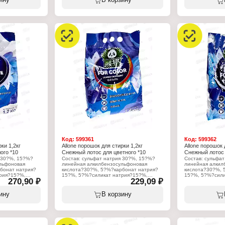
ину
В корзину
оматическая
салицитат, диметилбензиловый спирт,
4-3-циклогексен-
т); цитрат
линалоол, гексилсалицитат.
(5,5,6-триметилб
нтная смесь.
циклогексан-1-о
Характеристики:
метилионон, бе
Торговая марка: Allone
гидроксицитрон
Тип товара: Кондиционер для белья
фенэтиловый спи
я стирки
Аромат: "Лаванда"
спирт, альфа-те
ьный
Упаковка: дой-пак
линалилацетат,
Объем: 2,2 л
альдегид, бета-
гексилкоричный 
Характеристики
Торговая марка: 
Тип товара: Кон
Название: "Пар
Упаковка: дой-па
Объем: 2,2 л
Код:
599361
Код:
599362
ки 1,2кг
Allone порошок для стирки 1,2кг
Allone порошок 
ого *10
Снежный лотос для цветного *10
Снежный лотос 
 30?%, 15?%?
Состав: сульфат натрия 30?%, 15?%?
Состав: сульфа
льфоновая
линейная алкилбензосульфоновая
линейная алкил
бонат натрия?
кислота?30?%, 5?%?карбонат натрия?
кислота?30?%, 
рия?15?%,
15?%, 5?%?силикат натрия?15?%,
15?%, 5?%?сили
270,90 ₽
229,09 ₽
ль CBS?X?5?%,
карбоксиметилцеллюлоза (натриевая
оптический отб
докс?5?%,
соль)?5?%, диэтилфталат?5?%,
диэтилфталат?5
ид?5?%,
вердокс?5?%, гексилкоричный
гексилкоричный
ину
В корзину
ундекавертол?5?
альдегид?5?%, гексилсалицилат?5?%,
гексилсалицила
 гамма?
ундекавертол?5?%, альдегид С?14?5?
%, альдегид С?
неллол Р?5?%,
%, гамма?декалактон?5?%,
декалактон?5?%
5?%, нерол?5?%,
цитронеллол Р?5?%, фенилэтиловый
фенилэтиловый 
неол?5?%
спирт?5?%, нерол?5?%, гедионель?5?
гедионель?5?%
%, терпинеол?5?%