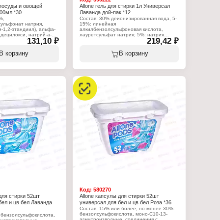
 посуды и овощей
Allone гель для стирки 1л Универсал
00мл *30
Лаванда дой-пак *12
%,
Состав: 30% деионизированная вода, 5-
ульфонат натрия,
15%: линейная
и-1,2-этандиил), альфа-
алкилбензолсульфоновая кислота,
децилокси, натрий-а-
лауретсульфат натрия; 5%: натрия
131,10 ₽
219,42 ₽
т, полиоксиэтиленэфир
хлорид, АЕ09, о-трет
 хлорид натрия,
бутилциклогексилацетат, бензил
л-4-изотиазолин-3.
салицилат, диметилбензиловый спирт,
В корзину
В корзину
линалоол, гексилсалицилат.
:
Allone
Характеристики:
дство для мытья посуды
Торговая марка: Allone
ощей
Тип товара: Средство для стирки
я соль"
Назначение: универсальный
гель
Аромат: "Лаванда"
Форма выпуска: гель
Упаковка: дой-пак
Объем: 1 л
Код:
580270
для стирки 52шт
Allone капсулы для стирки 52шт
бел и цв бел Лаванда
универсал для бел и цв бел Роза *36
Состав: 15% или более, но менее 30%:
бензолсульфокислота, моно-С10-13-
 бензолсульфокислота,
агмитроизводные, соединения с