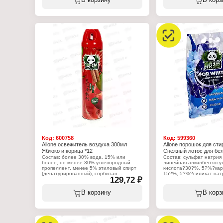
В корзину
В корз
5%: сульфат натрия; ароматическая
5%: сульфат натрия; ар
смесь (цветочный аромат); цитрат
смесь (цветочный арома
натрия, дигидрат; пигментная смесь.
натрия, дигидрат; пигме
Характеристики:
Характеристики:
Торговая марка: Allone
Торговая марка: Allone
Тип товара: Средство для стирки
Тип товара: Средство дл
Назначение: универсальный
Назначение: универсал
Аромат: Цветочный аромат
Аромат: Цитрус
Количество: 52 шт
Количество: 52 шт
Форма выпуска: капсулы
Форма выпуска: капсулы
Код:
600758
Код:
599360
Allone освежитель воздуха 300мл
Allone порошок для стир
Яблоко и корица *12
Снежный лотос для бел
Состав: более 30% вода, 15% или
Состав: сульфат натрия
более, но менее 30% углевородный
линейная алкилбензосу
пропеллент, менее 5% этиловый спирт
кислота?30?%, 5?%?кар
(денатурированный), сорбитан
15?%, 5?%?силикат нат
129,72 ₽
моноолеат, бензоат натрия, нитрит
оптический отбеливате
натрия, отдушка.
диэтилфталат?5?%, вер
гексилкоричный альдег
В корзину
В корз
Характеристики:
гексилсалицилат?5?%, 
Бренд: Allone
%, альдегид С?14?5?%,
Тип товара: Освежитель воздуха
декалактон?5?%, цитро
Аромат: "Яблоко и корица"
фенилэтиловый спирт?
Форма выпуска: аэрозоль
гедионель?5?%, терпи
Объем: 300 мл