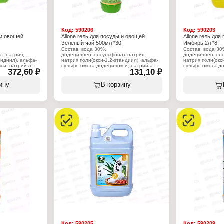
Код:
590206
Код:
590203
 и овощей
Allone гель для посуды и овощей
Allone гель для
Зеленый чай 500мл *30
Имбирь 2л *8
Состав: вода 30%,
Состав: вода 30
т натрия,
додецилбензолсульфонат натрия,
додецилбензолс
андиил), альфа-
натрия поли(окси-1,2-этандиил), альфа-
натрия поли(окс
си, натрий-а-
cульфо-омега-додецилокси, натрий-а-
cульфо-омега-до
372,60 ₽
131,10 ₽
оксиэтиленэфир
олефинсульфонат, полиоксиэтиленэфир
олефинсульфона
 натрия,
жирных спиртов, хлорид натрия,
жирных спиртов,
иазолин-3.
отдушка, 2-метил-4-изотиазолин-3.
отдушка, 2-мети
ину
В корзину
Характеристики:
Характеристики
Торговая марка: Allone
Торговая марка: 
ля мытья посуды
Тип товара: Средство для мытья посуды
Тип товара: Сре
Вариация: и овощей
Вариация: и ов
Аромат: "Зеленый чай"
Аромат: "Имбир
Форма выпуска: гель
Форма выпуска: 
Объем: 500 мл
Объем: 2 л
Код:
590205
Код:
590209