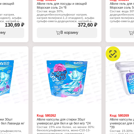
 и овощей
Allone гель для посуды и овощей
Allone гель для
Морская соль 2л *8
Морская соль 5
Состав: вода 30%,
Состав: вода 30
т натрия,
додецилбензолсульфонат натрия,
додецилбензолс
андиил), альфа-
натрия поли(окси-1,2-этандиил), альфа-
натрия поли(окс
си, натрий-а-
cульфо-омега-додецилокси, натрий-а-
cульфо-омега-до
130,69 ₽
372,60 ₽
оксиэтиленэфир
олефинсульфонат, полиоксиэтиленэфир
олефинсульфона
 натрия,
жирных спиртов, хлорид натрия,
жирных спиртов,
иазолин-3.
отдушка, 2-метил-4-изотиазолин-3.
отдушка, 2-мети
ину
В корзину
Характеристики:
Характеристики
Торговая марка: Allone
Торговая марка: 
ля мытья посуды
Тип товара: Средство для мытья посуды
Тип товара: Сре
Вариация: и овощей
Вариация: и ов
Аромат: "Морская соль"
Аромат: "Морска
Форма выпуска: гель
Форма выпуска: 
Объем: 2 л
Объем: 500 мл
Код:
580262
Код:
580269
рки 30шт
Allone капсулы для стирки 30шт
Allone капсулы 
 бел Лаванда м/
универсал для бел и цв бел м/у *24
универсал для 
Состав: 15% или более, но менее 30%:
*39
бензолсульфокислота, моно-С10-13-
сульфокислота,
Состав: 15-30%:
агмитроизводные, соединения с