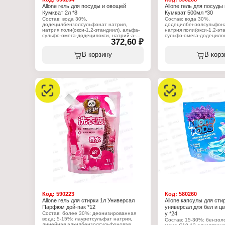
Allone гель для посуды и овощей
Allone гель для посуды
Кумкват 2л *8
Кумкват 500мл *30
Состав: вода 30%,
Состав: вода 30%,
додецилбензолсульфонат натрия,
додецилбензолсульфона
натрия поли(окси-1,2-этандиил), альфа-
натрия поли(окси-1,2-эт
cульфо-омега-додецилокси, натрий-а-
cульфо-омега-додецилок
372,60 ₽
олефинсульфонат, полиоксиэтиленэфир
олефинсульфонат, поли
жирных спиртов, хлорид натрия,
жирных спиртов, хлорид
отдушка, 2-метил-4-изотиазолин-3.
отдушка, 2-метил-4-изот
В корзину
В корз
Характеристики:
Характеристики:
Торговая марка: Allone
Торговая марка: Allone
Тип товара: Средство для мытья посуды
Тип товара: Средство д
Вариация: и овощей
Вариация: и овощей
Аромат: "Кумкват"
Аромат: "Кумкват"
Форма выпуска: гель
Форма выпуска: гель
Объем: 2 л
Объем: 500 мл
Код:
590223
Код:
580260
Allone гель для стирки 1л Универсал
Allone капсулы для сти
Парфюм дой-пак *12
универсал для бел и цв
Состав: более 30%: деонизированная
у *24
вода; 5-15%: лауретсульфат натрия,
Состав: 15-30%: бензол
линейная алкилбензолсульфоновая