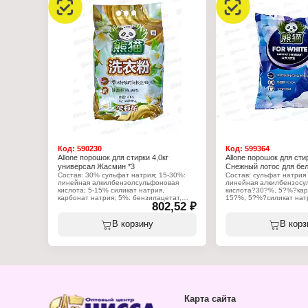
Характеристики:
Торговая марка: Allone
Тип товара: Средство дл
Форма выпуска: порошок
Аромат: "Снежный лото
Тип белья: для белого б
Вес: 1,2 кг
Код:
590230
Код:
599364
Allone порошок для стирки 4,0кг
Allone порошок для сти
универсал Жасмин *3
Снежный лотос для бел
Состав: 30% сульфат натрия; 15-30%:
Состав: сульфат натрия
линейная алкилбензолсульфоновая
линейная алкилбензосу
кислота; 5-15% силикат натрия,
кислота?30?%, 5?%?кар
карбонат натрия; 5%: бензилацетат,
15?%, 5?%?силикат нат
802,52 ₽
альфа-гексилкоричный альдегид,
оптический отбеливате
линалоол, альфа-амилкоричный
диэтилфталат?5?%, вер
альдегид, пара-крезилметиловый эфир.
гексилкоричный альдег
В корзину
В корз
гексилсалицилат?5?%, 
Характеристики:
%, альдегид С?14?5?%,
Торговая марка: Allone
декалактон?5?%, цитро
Тип товара: Средство для стирки
фенилэтиловый спирт?
Назначение: универсальный
гедионель?5?%, терпи
Аромат: "Жасмин"
Форма выпуска: порошок
Характеристики:
Вес: 4 кг
Торговая марка: Allone
Тип товара: Средство дл
Форма выпуска: порошок
Карта сайта
Аромат: "Снежный лото