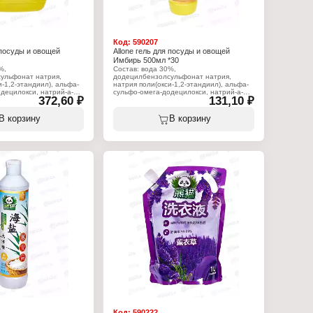
Код:
590207
 посуды и овощей
Allone гель для посуды и овощей
Имбирь 500мл *30
%,
Состав: вода 30%,
ульфонат натрия,
додецилбензолсульфонат натрия,
и-1,2-этандиил), альфа-
натрия поли(окси-1,2-этандиил), альфа-
децилокси, натрий-а-
cульфо-омега-додецилокси, натрий-а-
372,60 ₽
131,10 ₽
т, полиоксиэтиленэфир
олефинсульфонат, полиоксиэтиленэфир
 хлорид натрия,
жирных спиртов, хлорид натрия,
л-4-изотиазолин-3.
отдушка, 2-метил-4-изотиазолин-3.
В корзину
В корзину
:
Характеристики:
Allone
Торговая марка: Allone
дство для мытья посуды
Тип товара: Средство для мытья посуды
ощей
Вариация: и овощей
ь"
Аромат: "Имбирь"
гель
Форма выпуска: гель
Объем: 500 мл
Код:
590222