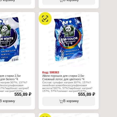
В корзину
В корзину
1-карбоксальдегид, 3-
альдегид, гексилсалицилат,
ицикло (2.2.1) гепт-2-ил)
ундекавертол, альдегид с-14, гамма-
л, альфа-изо-
декалактон, цитронеллол р,
нзилбензоат,
фенилэтиловый спирт, нерол,
еллаль, бензилацетат,
гедионель, терпинеол.
рт, эвгенол, коричный
рпинеол, изоэвгенол,
Характеристики:
 альфа-амилкоричный
Торговая марка: Allone
кариофиллен, альфа-
Тип товара: Кондиционер для белья
альдегид.
Аромат: "Снежный лотос"
Упаковка: дой-пак
:
Объем: 2,2 л
Allone
диционер для белья
фюм"
к
Код:
599363
для стирки 2,5кг
Allone порошок для стирки 2,5кг
для белого *4
Снежный лотос для цветного *4
т натрия 30?%, 15?%?
Состав: сульфат натрия 30?%, 15?%?
бензосульфоновая
линейная алкилбензосульфоновая
5?%?карбонат натрия?
кислота?30?%, 5?%?карбонат натрия?
кат натрия?15?%,
15?%, 5?%?силикат натрия?15?%,
555,89 ₽
555,89 ₽
еливатель CBS?X?5?%,
карбоксиметилцеллюлоза (натриевая
?%, вердокс?5?%,
соль)?5?%, диэтилфталат?5?%,
 альдегид?5?%,
вердокс?5?%, гексилкоричный
В корзину
В корзину
т?5?%, ундекавертол?5?
альдегид?5?%, гексилсалицилат?5?%,
14?5?%, гамма?
ундекавертол?5?%, альдегид С?14?5?
, цитронеллол Р?5?%,
%, гамма?декалактон?5?%,
спирт?5?%, нерол?5?%,
цитронеллол Р?5?%, фенилэтиловый
, терпинеол?5?%
спирт?5?%, нерол?5?%, гедионель?5?
%, терпинеол?5?%