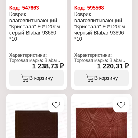
Код:
547663
Код:
595568
Коврик
Коврик
влаговпитывающий
влаговпитывающий
"Кристалл" 80*120см
"Кристалл" 80*120см
серый Blabar 93660
черный Blabar 93696
*10
*10
Характеристики:
Характеристики:
Торговая марка: Blabar
Торговая марка: Blabar
1 238,73 ₽
1 220,31 ₽
Артикул: 93660
Артикул: 93696
Серия: Кристалл
Серия: Кристалл
Тип товара: Коврик
Тип товара: Коврик
В корзину
В корзину
Вариация:
Вариация:
влаговпитывающий
влаговпитывающий
Назначение: для
Назначение: для
прихожей
прихожей
Цвет: серый
Цвет: черный
Размер: 80х120 см
Размер: 80х120 см
Материал: ворс
Материал: ворс
полиэстер, подложка
полиэстер, подложка
ПВХ
ПВХ