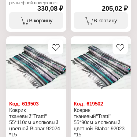
рельефной поверхности
330,08 ₽
205,02 ₽
отлично очищает обувь
от грязи и песка при
входе в помещение.
В корзину
В корзину
Легко моется водой. Не
скользит.
Характеристики:
Торговая марка: Blabar
Артикул: 92008
Тип товара: Коврик
Назначение: для
прихожей
Дизайн: "Welcome"
Цвет: черный
Размер: 40х60 см
Материал: резина
Код:
619503
Код:
619502
Коврик
Коврик
тканевый"Tratti"
тканевый"Tratti"
55*110см хлопковый
55*90см хлопковый
цветной Blabar 92024
цветной Blabar 92023
*15
*15