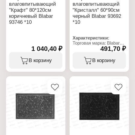
влаговпитывающий
влаговпитывающий
"Крафт" 80*120см
"Кристалл" 60*90см
коричневый Blabar
черный Blabar 93692
93746 *10
*10
Характеристики:
Торговая марка: Blabar
1 040,40 ₽
491,70 ₽
Артикул: 93692
Серия: Кристалл
Тип товара: Коврик
В корзину
В корзину
Вариация:
влаговпитывающий
Назначение: для
прихожей
Цвет: черный
Размер: 60х90 см
Материал: ворс
полиэстер, подложка
ПВХ