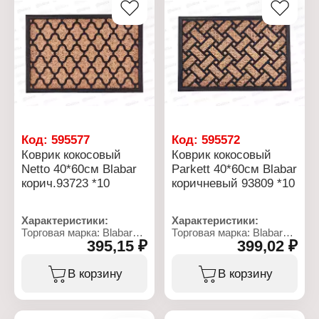
Вид: диатомитовый
Размер: 40х60 см
Цвет: светло-серый
Высота: 8 мм
мрамор
Материал: кокосовое
Особенность:
волокно, резина
влаговпитывающий
Цвет: коричневый
Код:
595577
Код:
595572
Коврик кокосовый
Коврик кокосовый
Netto 40*60см Blabar
Parkett 40*60см Blabar
корич.93723 *10
коричневый 93809 *10
Характеристики:
Характеристики:
Торговая марка: Blabar
Торговая марка: Blabar
395,15 ₽
399,02 ₽
Артикул: 937723
Артикул: 93809
Тип товара: Коврик
Тип товара: Коврик
Вариация: грязесборный
Вариация: грязесборный
В корзину
В корзину
Назначение: для
Назначение: для
прихожей
прихожей
Модель: "Netto"
Модель: "Parkett"
Цвет: коричневый
Цвет: коричневый