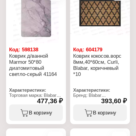
мрамор
Особенность:
влаговпитывающий
Код:
598138
Код:
604179
Коврик д/ванной
Коврик кокосов.ворс
Marmor 50*80
8мм,40*60см, Curli,
диатомитовый
Blabar, коричневый
светло-серый 41164
*10
Характеристики:
Характеристики:
Торговая марка: Blabar
Бренд: Blabar
477,36 ₽
393,60 ₽
Артикул: 41164
Артикул: 93810
Тип товара: Коврик
Тип товара: Коврик
Назначение: для ванной
Вариация:
В корзину
В корзину
Модель: "Marmor"
влаговпитывающий
Размер: 50х80 см
Назначение: для
Материал: полиэстер,
прихожей
каучук
Дизайн: "Curli"