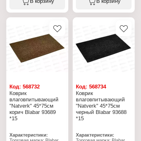
В корзину
В корзину
Характеристики:
Торговая марка: Blabar
Артикул: 92062
Серия: Gras
Тип товара: Коврик
Назначение: для
прихожей
Цвет: черно-зеленый
Размер: 56х84 см
Материал: ПВХ
Код:
568732
Код:
568734
Коврик
Коврик
влаговпитывающий
влаговпитывающий
"Natverk" 45*75см
"Natverk" 45*75см
корич Blabar 93689
черный Blabar 93688
*15
*15
Характеристики:
Характеристики:
Торговая марка: Blabar
Торговая марка: Blabar