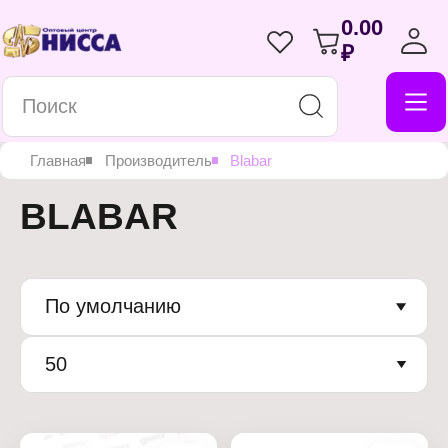
0.00
₽
Главная
Производитель
Blabar
BLABAR
По умолчанию
50