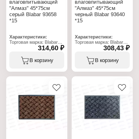
влаговпитывающий
влаговпитывающий
"Алмаз" 45*75см
"Алмаз" 45*75см
серый Blabar 93658
черный Blabar 93640
*15
*15
Характеристики:
Характеристики:
Торговая марка: Blabar
Торговая марка: Blabar
314,60 ₽
308,43 ₽
Артикул: 93658
Артикул: 93640
Серия: Алмаз
Серия: Алмаз
Тип товара: Коврик
Тип товара: Коврик
В корзину
В корзину
Вариация:
Вариация:
влаговпитывающий
влаговпитывающий
Назначение: для
Назначение: для
прихожей
прихожей
Цвет: серый
Цвет: черный
Размер: 45х75 см
Размер: 45х75 см
Материал: ворс
Материал: ворс
полиэстер, подложка
полиэстер, подложка
ПВХ
ПВХ