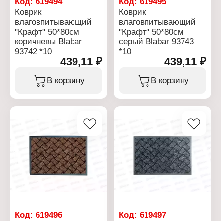
Код:
619494
Код:
619495
Коврик
Коврик
влаговпитывающий
влаговпитывающий
"Крафт" 50*80см
"Крафт" 50*80см
коричневы Blabar
серый Blabar 93743
93742 *10
*10
439,11 ₽
439,11 ₽
В корзину
В корзину
Код:
619496
Код:
619497