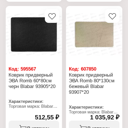
Применение:
Применение:
придверный
придверный
Цвет: бежевый
Цвет: серый
Размер: 60х80х1 см
Размер: 60х80х1 см
Материал: ЭВА
Материал: ЭВА
Температурный режим:
Температурный режим:
от -30 до +60 C
от -30 до +60 C
Код:
595567
Код:
607850
Коврик придверный
Коврик придверный
ЭВА Romb 60*80см
ЭВА Romb 80*130см
черн Blabar 93905*20
бежевый Blabar
93907*20
Характеристики:
Торговая марка: Blabar
Характеристики:
Артикул: 93905
Торговая марка: Blabar
Серия: Romb
512,55 ₽
1 035,92 ₽
Артикул: 93907
Тип товара: Коврик
Серия: Romb
Назначение: для
Тип товара: Коврик