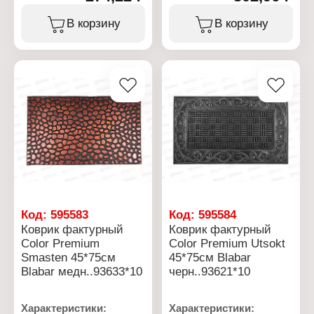
Тип товара: Коврик
Серия: Fotspar
Особенность:
Тип товара: Коврик
В корзину
В корзину
фактурный
Особенность:
Назначение: для
фактурный
прихожей
Назначение: для
Цвет: черный
прихожей
Размер: 40х60 см
Цвет: черный
Материал: резина
Размер: 40х60 см
Материал: резина
Код:
595583
Код:
595584
Коврик фактурный
Коврик фактурный
Color Premium
Color Premium Utsokt
Smasten 45*75см
45*75см Blabar
Blabar медн..93633*10
черн..93621*10
Характеристики:
Характеристики: