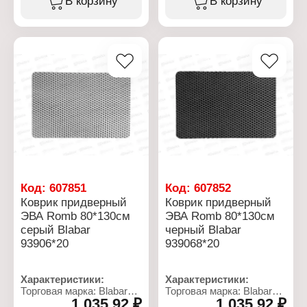
В корзину
В корзину
прихожей
Назначение: для
Применение:
прихожей
придверный
Применение:
Цвет: черный
придверный
Размер: 60х80х1 см
Цвет: бежевый
Материал: ЭВА
Размер: 80х130х1 см
Температурный режим:
Материал: ЭВА
от -30 до +60 C
Температурный режим:
от -30 до +60 C
Код:
607851
Код:
607852
Коврик придверный
Коврик придверный
ЭВА Romb 80*130см
ЭВА Romb 80*130см
серый Blabar
черный Blabar
93906*20
939068*20
Характеристики:
Характеристики:
Торговая марка: Blabar
Торговая марка: Blabar
1 035,92 ₽
1 035,92 ₽
Артикул: 93906
Артикул: 93908