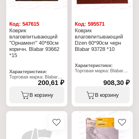
Код:
547615
Код:
595571
Коврик
Коврик
влаговпитывающий
влаговпитывающий
"Орнамент" 40*60см
Dzen 60*90см черн
коричн. Blabar 93662
Blabar 93728 *10
*15
Характеристики:
Торговая марка: Blabar
Характеристики:
Артикул: 93728
Торговая марка: Blabar
Серия: Dzen
200,61 ₽
908,30 ₽
Артикул: 93662
Тип товара: Коврик
Серия: Орнамент
Вариация:
Тип товара: Коврик
В корзину
В корзину
влаговпитывающий
Вариация:
Назначение: для
влаговпитывающий
прихожей
Назначение: для
Цвет: черный
прихожей
Размер: 60х90 см
Цвет: коричневый
Материал:
Размер: 40х60 см
полипропилен, резина
Материал: ворс
полиэстер, подложка