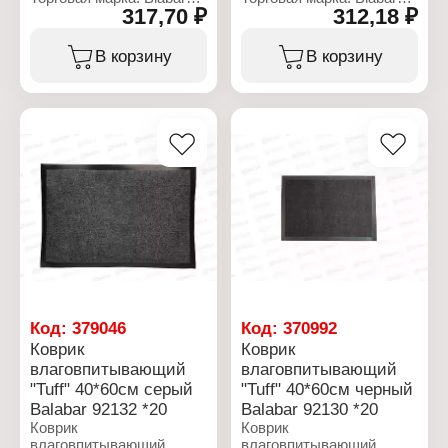
317,70 ₽
312,18 ₽
Артикул: 93689
Артикул: 93688
Серия: Natverk
Серия: Natverk
Тип товара: Коврик
Тип товара: Коврик
В корзину
В корзину
Вариация:
Вариация:
влаговпитывающий
влаговпитывающий
Назначение: для
Назначение: для
прихожей
прихожей
Цвет: коричневый
Цвет: черный
Размер: 45х75 см
Размер: 45х75 см
Материал: ворс
Материал: ворс
полиэстер, подложка
полиэстер, подложка
ПВХ
ПВХ
Код:
379046
Код:
370992
Коврик
Коврик
влаговпитывающий
влаговпитывающий
"Tuff" 40*60см серый
"Tuff" 40*60см черный
Balabar 92132 *20
Balabar 92130 *20
Коврик
Коврик
влаговпитывающий
влаговпитывающий