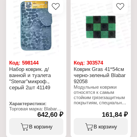
Код:
598144
Код:
303574
Набор коврик. д/
Коврик Gras 41*54см
ванной и туалета
черно-зеленый Blabar
"Stenar"микроф.,
92058
серый 2шт 41149
Модульные коврики
относятся к самым
стойким грязезащитным
покрытиям, специально
Характеристики:
разработаны для
Торговая марка: Blabar
защиты помещений от
642,60 ₽
161,84 ₽
Артикул: 41150
уличной грязи. Между
Тип товара: Набор
собой модули
ковриков
В корзину
В корзину
скрепляются при помощи
Назначение: для ванной
прочных
и туалета