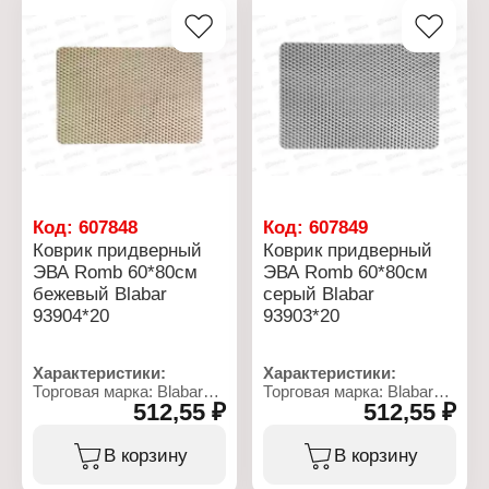
Размер: 40х60 см
Размер: 40х60 см
Материал: кокосовое
Материал: кокосовое
волокно, резина
волокно, резина
Код:
607848
Код:
607849
Коврик придверный
Коврик придверный
ЭВА Romb 60*80см
ЭВА Romb 60*80см
бежевый Blabar
серый Blabar
93904*20
93903*20
Характеристики:
Характеристики:
Торговая марка: Blabar
Торговая марка: Blabar
512,55 ₽
512,55 ₽
Артикул: 93904
Артикул: 93903
Серия: Romb
Серия: Romb
Тип товара: Коврик
Тип товара: Коврик
В корзину
В корзину
Назначение: для
Назначение: для
прихожей
прихожей