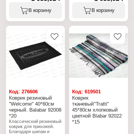
Серия: Romb
Серия: Romb
Тип товара: Коврик
Тип товара: Коврик
В корзину
В корзину
Назначение: для
Назначение: для
прихожей
прихожей
Применение:
Применение:
придверный
придверный
Цвет: серый
Цвет: черный
Размер: 80х130х1 см
Размер: 80х130х1 см
Материал: ЭВА
Материал: ЭВА
Температурный режим:
Температурный режим:
от -30 до +60 C
от -30 до +60 C
Код:
276606
Код:
619501
Коврик резиновый
Коврик
"Welcome" 40*60см
тканевый"Tratti"
черный. Balabar 92008
45*80см хлопковый
*20
цветной Blabar 92022
Классический резиновый
*15
коврик для прихожей.
Благодаря шипам и