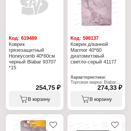
ПВХ
Код:
619489
Код:
598137
Коврик
Коврик д/ванной
грязезащитный
Marmor 40*60
Honeycomb 40*60см
диатомитовый
черный Blabar 93707
светло-серый 41177
*15
Характеристики:
Торговая марка: Blabar
254,75 ₽
274,33 ₽
Артикул: 41177
Тип товара: Коврик
Назначение: для ванной
В корзину
В корзину
Модель: "Marmor"
Размер: 40х60 см
Материал: полиэстер,
каучук
Вид: диатомитовый
Цвет: светло-серый