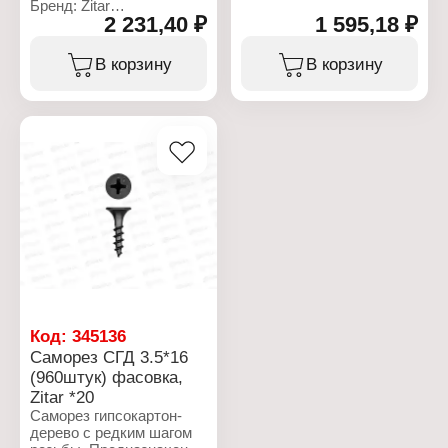
Бренд: Zitar
Назначение:
2 231,40 ₽
1 595,18 ₽
Тип товара: Саморез
гипсокартон-дерево
Цветовая палитра:
Вариация: СГД
RAL7024
В корзину
В корзину
Фасовка: 6000 шт
Назначение: кровельный
Диаметр, мм: 3,5
Фасовка: 1000 шт
Длина, мм: 41
Диаметр, мм: 4,8
Покрытие:
Длина, мм: 70
фосфатированный
Цвет: графитовый серый
Наконечник: сверло
Код:
345136
Саморез СГД 3.5*16
(960штук) фасовка,
Zitar *20
Саморез гипсокартон-
дерево с редким шагом