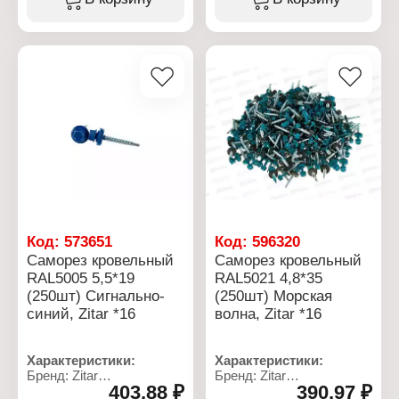
Назначение: кровельный
Назначение: кровельный
Фасовка: 150 шт
Фасовка: 200 шт
Диаметр, мм: 4,8
Диаметр, мм: 4,8
Длина, мм: 50
Длина, мм: 38
Цвет: винно-красный
Цвет: сигнально-синий
Наконечник: сверло
Наконечник: сверло
Код:
573651
Код:
596320
Саморез кровельный
Саморез кровельный
RAL5005 5,5*19
RAL5021 4,8*35
(250шт) Сигнально-
(250шт) Морская
синий, Zitar *16
волна, Zitar *16
Характеристики:
Характеристики:
Бренд: Zitar
Бренд: Zitar
403,88 ₽
390,97 ₽
Тип товара: Саморез
Тип товара: Саморез