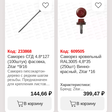
Код:
233868
Код:
609505
Саморез СГД 4.8*127
Саморез кровельный
(100штук) фасовка,
RAL3005 4,8*35
Zitar *9/16
(250шт) Винно-
Саморез гипсокартон-
красный, Zitar *16
дерево с редким шагом
резьбы. Предназначен
для крепления листов
Характеристики:
гипсокартона к
Бренд: Zitar
деревянным
144,66 ₽
399,47 ₽
Тип товара: Саморез
конструкциям. Потайная
Цветовая палитра:
головка, острый
RAL3005
В корзину
В корзину
наконечник и
Назначение: кровельный
крестообразный шлиц.
Фасовка: 250 шт