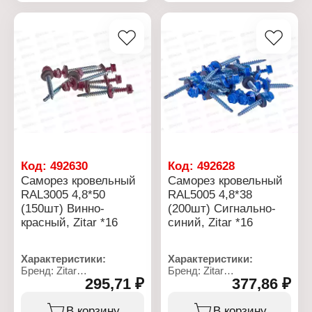
Фосфатированное
Диаметр, мм: 4,8
покрытие предохраняет
Длина, мм: 35
саморез от
Цвет: винно-красный
механических
Наконечник: сверло
повреждений. При
необходимости, легко
комбинируется с
дюбелем.
Характеристики:
Бренд: Zitar
Тип товара: Саморез
Вариация: СГД
Фасовка: 100 шт
Код:
492630
Код:
492628
Диаметр, мм: 4,8
Саморез кровельный
Саморез кровельный
Длина, мм: 127
RAL3005 4,8*50
RAL5005 4,8*38
Покрытие:
фосфатированный
(150шт) Винно-
(200шт) Сигнально-
Особенность:
красный, Zitar *16
синий, Zitar *16
самонарезающий
гипсокартон-дерево
Упаковка: коробка
Характеристики:
Характеристики:
Бренд: Zitar
Бренд: Zitar
295,71 ₽
377,86 ₽
Тип товара: Саморез
Тип товара: Саморез
Цветовая палитра:
Цветовая палитра:
RAL3005
RAL5005
В корзину
В корзину