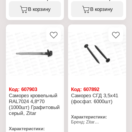
Цветовая палитра:
Цветовая палитра:
RAL5005
RAL5021
В корзину
В корзину
Назначение: кровельный
Назначение: кровельный
Фасовка: 250 шт
Фасовка: 250 шт
Диаметр, мм: 5,5
Диаметр, мм: 4,8
Длина, мм: 19
Длина, мм: 35
Цвет: сигнально-синий
Цвет: морская волна
Наконечник: сверло
Наконечник: сверло
Код:
607903
Код:
607892
Саморез кровельный
Саморез СГД 3,5x41
RAL7024 4,8*70
(фосфат. 6000шт)
(1000шт) Графитовый
серый, Zitar
Характеристики:
Бренд: Zitar
Тип товара: Саморез
Характеристики:
Вид: самонарезающий