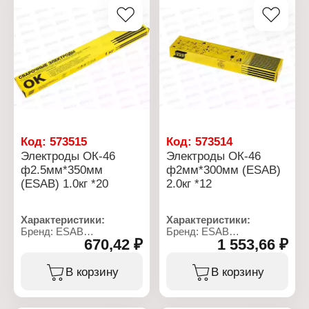
Код:
573515
Код:
573514
Электроды ОК-46
Электроды ОК-46
ф2.5мм*350мм
ф2мм*300мм (ESAB)
(ESAB) 1.0кг *20
2.0кг *12
Характеристики:
Характеристики:
Бренд: ESAB
Бренд: ESAB
670,42 ₽
1 553,66 ₽
Артикул: 4600253WZ0
Артикул:
Тип товара: Электроды
4600202WD0/4600202WZ2
Вид: сварочные
Тип товара: Электроды
В корзину
В корзину
Вариация: ОК-46
Вид: сварочные
Диаметр: 2,5 мм
Вариация: ОК-46
Длина: 350 мм
Диаметр: 2 мм