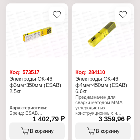
постоянном токе
Длина: 350 мм
обратной полярности и
Покрытие: рутил-
переменным током.
целлюлозное
Наплавленный металл
Фасовка: 1 кг
образует ровный и
высококачественный
шов. Электрод широко
применяется при сварке
листов с гальваническим
покрытием. Не
чувствителен к ржавчине
и поверхностным
загрязнениям.
Код:
573517
Код:
284110
Характеристики:
Электроды ОК-46
Электроды ОК-46
Бренд: ESAB
ф3мм*350мм (ESAB)
ф4мм*450мм (ESAB)
Артикул: 4600303AM0
2.5кг
6.6кг
Тип товара: Электроды
Вид: сварочные
Предназначен для
Вариация: ОК-46
сварки методом MMA
Диаметр: 3 мм
Характеристики:
углеродистых
Длина: 350 мм
Бренд: ESAB
конструкционных и
1 402,79 ₽
3 359,96 ₽
Покрытие: рутил-
Артикул:
судовых сталей. Сварка
целлюлозное
4600303WD0/4600303WE2
ведется во всех
Фасовка: 5,3 кг
Тип товара: Электроды
пространственных
В корзину
В корзину
Вид: сварочные
положениях. Работы
Вариация: ОК-46
следует проводить на