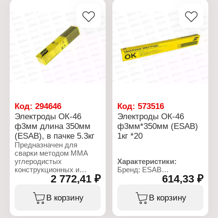
Покрытие: рутил-
Длина: 300 мм
целлюлозное
Покрытие: рутил-
Фасовка: 1 кг
целлюлозное
Фасовка: 2 кг
Код:
294646
Код:
573516
Электроды ОК-46
Электроды ОК-46
ф3мм длина 350мм
ф3мм*350мм (ESAB)
(ESAB), в пачке 5.3кг
1кг *20
Предназначен для
сварки методом MMA
углеродистых
Характеристики:
конструкционных и
Бренд: ESAB
2 772,41 ₽
614,33 ₽
судовых сталей. Сварка
Артикул: 4600303WZ0
ведется во всех
Тип товара: Электроды
пространственных
Вид: сварочные
В корзину
В корзину
положениях. Работы
Вариация: ОК-46
следует проводить на
Диаметр: 3 мм