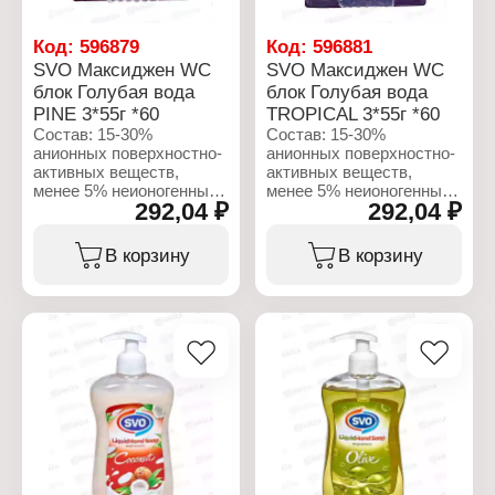
шт
шт
Вес: 55 г
Вес: 55 г
Количество смываний:
Количество смываний:
Код:
596879
Код:
596881
до 250 смываний
до 250 смываний
SVO Максиджен WC
SVO Максиджен WC
Упаковка: блистер
Упаковка: блистер
блок Голубая вода
блок Голубая вода
PINE 3*55г *60
TROPICAL 3*55г *60
Состав: 15-30%
Состав: 15-30%
анионных поверхностно-
анионных поверхностно-
активных веществ,
активных веществ,
менее 5% неионогенных
менее 5% неионогенных
292,04 ₽
292,04 ₽
поверхностно-активных
поверхностно-активных
веществ, отдушка,
веществ, отдушка,
бензилсалицилат,
бензилсалицилат,
В корзину
В корзину
цитронеллол,
цитронеллол,
гексициннамал,
гексициннамал,
линалоол.
линалоол.
Характеристики:
Характеристики:
Бренд: Maxijen
Бренд: Maxijen
Тип товара: Блок для
Тип товара: Блок для
унитаза
унитаза
Аромат: PINE
Аромат: TROPICAL
Форма выпуска: подвес
Форма выпуска: подвес
на унитаз
на унитаз
Эффект: 4 в 1
Эффект: 4 в 1
Количество в упаковке: 3
Количество в упаковке: 3