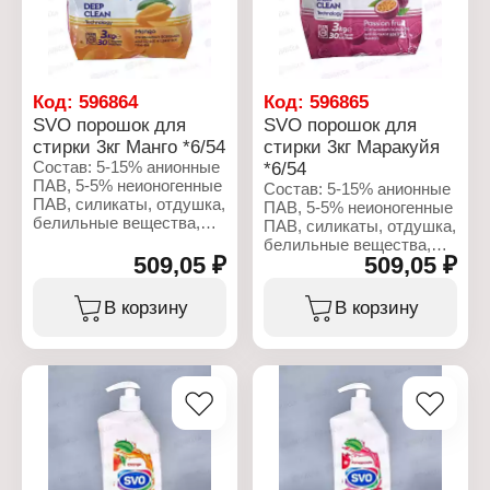
и белого белья
Код:
596864
Код:
596865
SVO порошок для
SVO порошок для
стирки 3кг Манго *6/54
стирки 3кг Маракуйя
Состав: 5-15% анионные
*6/54
ПАВ, 5-5% неионогенные
Состав: 5-15% анионные
ПАВ, силикаты, отдушка,
ПАВ, 5-5% неионогенные
белильные вещества,
ПАВ, силикаты, отдушка,
мыло, сода.
белильные вещества,
509,05 ₽
509,05 ₽
мыло, сода.
Характеристики:
Бренд: SVO
Характеристики:
В корзину
В корзину
Тип товара: Средство
Бренд: SVO
для стирки
Тип товара: Средство
Вариация: Стиральный
для стирки
порошок
Вариация: Стиральный
Название: Манго
порошок
Вес: 3 кг
Название: Маракуйя
Тип стирки: для
Вес: 3 кг
машинной стирки
Тип стирки: для
Тип белья: для цветного
машинной стирки
и белого белья
Тип белья: для цветного