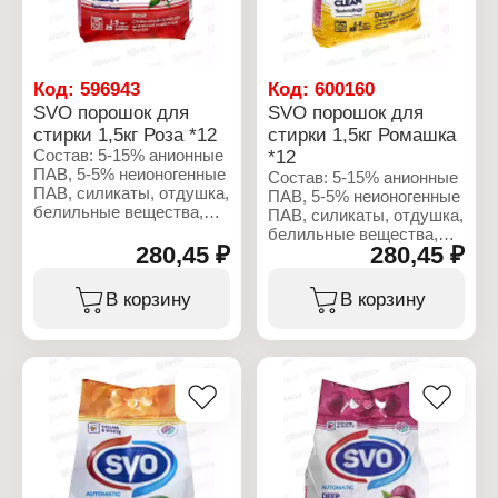
Код:
596943
Код:
600160
SVO порошок для
SVO порошок для
стирки 1,5кг Роза *12
стирки 1,5кг Ромашка
Состав: 5-15% анионные
*12
ПАВ, 5-5% неионогенные
Состав: 5-15% анионные
ПАВ, силикаты, отдушка,
ПАВ, 5-5% неионогенные
белильные вещества,
ПАВ, силикаты, отдушка,
мыло, сода.
белильные вещества,
280,45 ₽
280,45 ₽
мыло, сода.
Характеристики:
Бренд: SVO
Характеристики:
В корзину
В корзину
Тип товара: Средство
Бренд: SVO
для стирки
Тип товара: Средство
Вариация: Стиральный
для стирки
порошок
Вариация: Стиральный
Название: Роза
порошок
Вес: 1,5 кг
Название: Ромашка
Тип стирки: для
Вес: 1,5 кг
машинной стирки
Тип стирки: для
Тип белья: для цветного
машинной стирки
и белого белья
Тип белья: для цветного