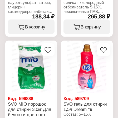
лауретсульфат натрия,
силикат, кислородный
глицерин,
отбеливатель 5-15%,
кокамидопропилбетаин,
неионогенные ПАВ,
188,34 ₽
265,88 ₽
хлорид натрия, кокамид
мыло, поликарбоксилат,
ДЭА, масло ши,
фосфонат менее 5%,
кокоглюкозид,
ароматизатор, сода,
В корзину
В корзину
глицерилолеат, отдушка,
сульфат, ферменты.
ксантовая камедь,
бензоат натрия,
Характеристики:
лимонная кислота, CI
Бренд: HES
77891
Тип товара: Средство
для стирки
Характеристики:
Вариация: Стиральный
Бренд: Gilar
порошок
Тип товара: Мыло
Тип белья: для белого и
жидкое
цветного белья
Особенность:
Вес: 1,5 кг
натуральное
Название: Цветок
кактуса
Объем: 500 мл
Код:
596888
Код:
589709
SVO MIO порошок
SVO гель для стирки
для стирки 3,0кг Для
1,5л Dream *9
белого и цветного
Состав: 5--15%