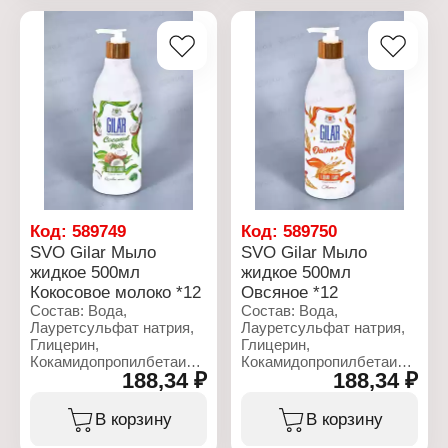
Количество: 76 шт
Количество: 76 шт
Код:
589749
Код:
589750
SVO Gilar Мыло
SVO Gilar Мыло
жидкое 500мл
жидкое 500мл
Кокосовое молоко *12
Овсяное *12
Состав: Вода,
Состав: Вода,
Лауретсульфат натрия,
Лауретсульфат натрия,
Глицерин,
Глицерин,
Кокамидопропилбетаин,
Кокамидопропилбетаин,
188,34 ₽
188,34 ₽
хлорид натрия, Кокамид
хлорид натрия, Кокамид
ДЭА, масло ши,
ДЭА, масло ши,
кокосовый глюкозид,
кокосовый глюкозид,
В корзину
В корзину
глицерилолеат,
глицерилолеат,
парфюмированная вода,
парфюмированная вода,