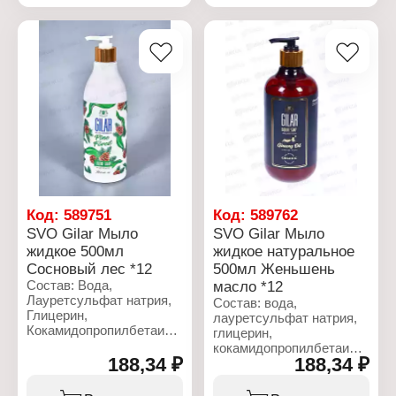
ксантановая медь,
ксантановая медь,
бензоат натрия,
бензоат натрия,
лимонная кислота,
лимонная кислота,
бензилсалицилат,
бензилсалицилат,
гексилциннамал, CI
гексилциннамал, CI
77891
77891
Характеристики:
Характеристики:
Бренд: Gilar
Бренд: Gilar
Тип товара: Мыло
Тип товара: Мыло
жидкое
жидкое
Название: Кокосовое
Название: Овсянка
молоко
Объем: 500 мл
Объем: 500 мл
Код:
589751
Код:
589762
SVO Gilar Мыло
SVO Gilar Мыло
жидкое 500мл
жидкое натуральное
Сосновый лес *12
500мл Женьшень
Состав: Вода,
масло *12
Лауретсульфат натрия,
Состав: вода,
Глицерин,
лауретсульфат натрия,
Кокамидопропилбетаин,
глицерин,
хлорид натрия, Кокамид
кокамидопропилбетаин,
ДЭА, масло ши,
188,34 ₽
188,34 ₽
хлорид натрия, кокамид
кокосовый глюкозид,
ДЭА, масло ши,
глицерилолеат,
кокоглюкозид,