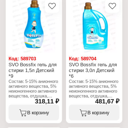
Код:
589703
Код:
589704
SVO Bossfix гель для
SVO Bossfix гель для
стирки 1,5л Детский
стирки 3,0л Детский
*9
*6
Состав: 5-15% анионного
Состав: 5-15% анионного
активного вещества, 5%
активного вещества, 5%
неионогенного активного
неионогенного активного
вещества, отдушка,
вещества, отдушка,
318,11 ₽
481,67 ₽
консервант.
консервант.
Характеристики:
Характеристики:
В корзину
В корзину
Бренд: SVO
Бренд: SVO
Тип товара: Средство
Тип товара: Средство
для стирки
для стирки