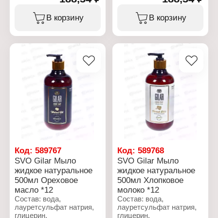
ДЭА, масло ши,
ДЭА, масло ши,
кокоглюкозид,
кокоглюкозид,
В корзину
В корзину
глицерилолеат, отдушка,
глицерилолеат, отдушка,
ксантовая камедь,
ксантовая камедь,
бензоат натрия,
бензоат натрия,
лимонная кислота, CI
лимонная кислота,
77891
масло цветков
розмарина
Характеристики:
лекарственного,
Бренд: Gilar
гексилциннамал,
Тип товара: Мыло
линалоол
жидкое
Особенность:
Характеристики:
натуральное
Бренд: Gilar
Объем: 500 мл
Тип товара: Мыло
жидкое
Особенность:
натуральное
Код:
589767
Код:
589768
Название: Масло
SVO Gilar Мыло
SVO Gilar Мыло
Имбиря
жидкое натуральное
жидкое натуральное
Объем: 500 мл
500мл Ореховое
500мл Хлопковое
масло *12
молоко *12
Состав: вода,
Состав: вода,
лауретсульфат натрия,
лауретсульфат натрия,
глицерин,
глицерин,