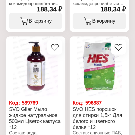
кокамидопропилбетаин,
кокамидопропилбетаин,
188,34 ₽
188,34 ₽
хлорид натрия, кокамид
хлорид натрия, кокамид
ДЭА, масло ши,
ДЭА, масло ши,
кокоглюкозид,
кокоглюкозид,
В корзину
В корзину
глицерилолеат, отдушка,
глицерилолеат, отдушка,
ксантовая камедь,
ксантовая камедь,
бензоат натрия,
бензоат натрия,
лимонная кислота, CI
лимонная кислота,
77891
изоэвгенол CI 77891
Характеристики:
Характеристики:
Бренд: Gilar
Бренд: Gilar
Тип товара: Мыло
Тип товара: Мыло
жидкое
жидкое
Особенность:
Особенность:
натуральное
натуральное
Название: Ореховое
Название: Хлопковое
масло
молоко
Объем: 500 мл
Объем: 500 мл
Код:
589769
Код:
596887
SVO Gilar Мыло
SVO HES порошок
жидкое натуральное
для стирки 1,5кг Для
500мл Цветок кактуса
белого и цветного
*12
белья *12
Состав: вода,
Состав: анионные ПАВ,