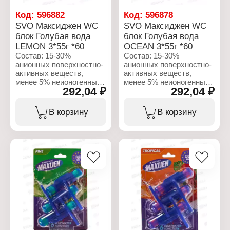
Вес: 55 г
Вес: 55 г
Количество смываний:
Количество смываний:
Код:
596882
Код:
596878
до 250 смываний
до 250 смываний
SVO Максиджен WC
SVO Максиджен WC
Упаковка: блистер
Упаковка: блистер
блок Голубая вода
блок Голубая вода
LEMON 3*55г *60
OCEAN 3*55г *60
Состав: 15-30%
Состав: 15-30%
анионных поверхностно-
анионных поверхностно-
активных веществ,
активных веществ,
менее 5% неионогенных
менее 5% неионогенных
292,04 ₽
292,04 ₽
поверхностно-активных
поверхностно-активных
веществ, отдушка,
веществ, отдушка,
бензилсалицилат,
бензилсалицилат,
В корзину
В корзину
цитронеллол,
цитронеллол,
гексициннамал,
гексициннамал,
линалоол.
линалоол.
Характеристики:
Характеристики:
Бренд: Maxijen
Бренд: Maxijen
Тип товара: Блок для
Тип товара: Блок для
унитаза
унитаза
Аромат: LEMON
Аромат: OCEAN
Форма выпуска: подвес
Форма выпуска: подвес
на унитаз
на унитаз
Эффект: 4 в 1
Эффект: 4 в 1
Количество в упаковке: 3
Количество в упаковке: 3