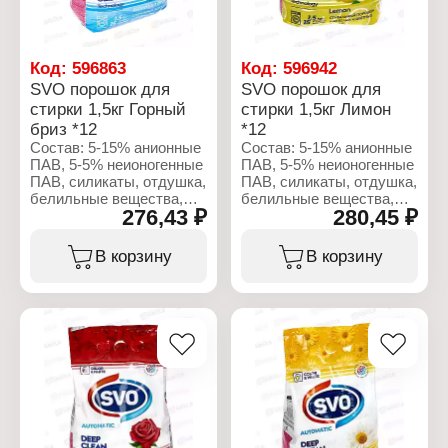
бензофенон-4,
лимонная кислота,
тетранатрий ЭДТК,
бензофенон-4,
гексилкоричный
тетранатрий ЭДТА,
альдегид, CI 16035, CI
гексилциннамал, CI
Код:
596863
Код:
596942
191140, CI 42090
45100, CI 42090, CI
SVO порошок для
SVO порошок для
191140
стирки 1,5кг Горный
стирки 1,5кг Лимон
Характеристики:
Бренд: SVO
бриз *12
*12
Характеристики:
Тип товара: Мыло
Бренд: SVO
Состав: 5-15% анионные
Состав: 5-15% анионные
жидкое
Тип товара: Мыло
ПАВ, 5-5% неионогенные
ПАВ, 5-5% неионогенные
Аромат: Олива
жидкое
ПАВ, силикаты, отдушка,
ПАВ, силикаты, отдушка,
Объем: 500 мл
Аромат: Кокос + Молоко
белильные вещества,
белильные вещества,
276,43 ₽
280,45 ₽
Объем: 500 мл
мыло, сода.
мыло, сода.
Характеристики:
Характеристики:
В корзину
В корзину
Бренд: SVO
Бренд: SVO
Тип товара: Средство
Тип товара: Средство
для стирки
для стирки
Вариация: Стиральный
Вариация: Стиральный
порошок
порошок
Название: Горный бриз
Название: Лимон
Вес: 1,5 кг
Вес: 1,5 кг
Тип стирки: для
Тип стирки: для
машинной стирки
машинной стирки
Тип белья: для белого
Тип белья: для цветного
белья
и белого белья