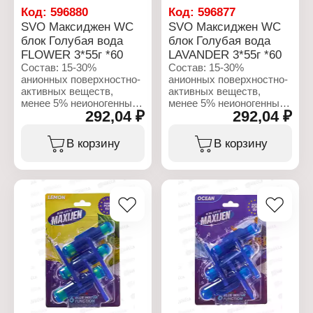
для белья
Тип товара: Кондиционер
Код:
596880
Код:
596877
Вариация: смягчитель
для белья
SVO Максиджен WC
SVO Максиджен WC
для белья
Вариация: смягчитель
блок Голубая вода
блок Голубая вода
Особенность:
для белья
парфюмированный
FLOWER 3*55г *60
LAVANDER 3*55г *60
Особенность:
Название: Аромат розы
парфюмированный
Состав: 15-30%
Состав: 15-30%
Объем: 1,44 л
Название:
анионных поверхностно-
анионных поверхностно-
Романтическая роза
активных веществ,
активных веществ,
Объем: 1,44 л
менее 5% неионогенных
менее 5% неионогенных
292,04 ₽
292,04 ₽
поверхностно-активных
поверхностно-активных
веществ, отдушка,
веществ, отдушка,
бензилсалицилат,
бензилсалицилат,
В корзину
В корзину
цитронеллол,
цитронеллол,
гексициннамал,
гексициннамал,
линалоол.
линалоол.
Характеристики:
Характеристики:
Бренд: Maxijen
Бренд: Maxijen
Тип товара: Блок для
Тип товара: Блок для
унитаза
унитаза
Аромат: FLOWER
Аромат: LAVANDER
Форма выпуска: подвес
Форма выпуска: подвес
на унитаз
на унитаз
Эффект: 4 в 1
Эффект: 4 в 1
Количество в упаковке: 3
Количество в упаковке: 3
шт
шт