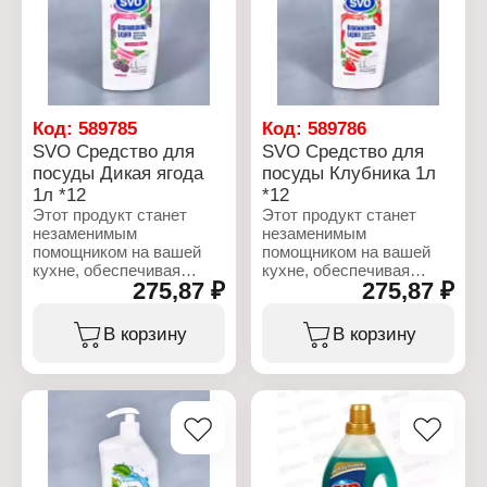
(метилхлоризотиазолинон)
консервант
и красители.
(метилхлоризотиазолинон)
и красители.
Характеристики:
Бренд: SVO
Характеристики:
Тип товара: Средство
Бренд: SVO
для мытья посуды
Тип товара: Средство
Код:
589785
Код:
589786
Аромат: Гранат
для мытья посуды
SVO Средство для
SVO Средство для
Объем: 1 л
Аромат: Апельсин
посуды Дикая ягода
посуды Клубника 1л
Объем: 1 л
1л *12
*12
Этот продукт станет
Этот продукт станет
незаменимым
незаменимым
помощником на вашей
помощником на вашей
кухне, обеспечивая
кухне, обеспечивая
275,87 ₽
275,87 ₽
идеальную чистоту и
идеальную чистоту и
свежесть. Специально
свежесть. Специально
разработанная формула
разработанная формула
В корзину
В корзину
эффективно
эффективно
справляется с жиром и
справляется с жиром и
остатками пищи, делая
остатками пищи, делая
посуду чистой и
посуду чистой и
сияющей. Состав:
сияющей. Состав:
15%-30% анионное
15%-30% анионное
активное вещество. 5%
активное вещество. 5%
неионогенное активное
неионогенное активное