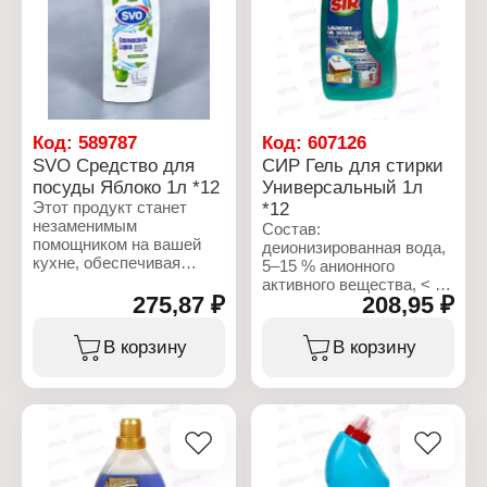
вещество, отдушка,
вещество, отдушка,
консервант
консервант
(метилхлоризотиазолинон)
(метилхлоризотиазолинон)
и красители.
и красители.
Характеристики:
Характеристики:
Бренд: SVO
Бренд: SVO
Тип товара: Средство
Тип товара: Средство
Код:
589787
Код:
607126
для мытья посуды
для мытья посуды
SVO Средство для
СИР Гель для стирки
Аромат: Дикая ягода
Аромат: клубника
посуды Яблоко 1л *12
Универсальный 1л
Объем: 1 л
Объем: 1 л
Этот продукт станет
*12
незаменимым
Состав:
помощником на вашей
деионизированная вода,
кухне, обеспечивая
5–15 % анионного
идеальную чистоту и
активного вещества, < 5
свежесть. Специально
275,87 ₽
208,95 ₽
% неионогенного
разработанная формула
активного вещества,
эффективно
фосфонаты, мыло,
В корзину
В корзину
справляется с жиром и
полимер, ферменты,
остатками пищи, делая
оптический
посуду чистой и
отбеливатель,
сияющей. Состав:
консервант
15%-30% анионное
(бензизотиазолинон,
активное вещество. 5%
метилизотиазолинон),
неионогенное активное
отдушка (линалоол),
вещество, отдушка,