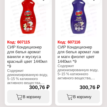
Характеристики:
Особенность: без хлора
Бренд: SIR
Объем: 750 мл
Тип товара: Средство
для стирки
Форма выпуска: Гель
для стирки
Назначение: для черного
белья
Тип стирки: для
машинной стирки
Код:
607115
Код:
607116
Объем: 1 л
СИР Кондиционер
СИР Кондиционер
для белья аромат
для белья аромат лав
ванили и мускуса
и магн фиолет цвет
красный цвет 1440мл
1440мл *9
*9
Содержит
деионизированную воду,
Содержит
5–15 % катионного
деионизированную воду,
активного вещества,
5–15 % катионного
ароматизатор (кумарин,
активного вещества,
линалоол,
300,76 ₽
300,76 ₽
ароматизатор (кумарин,
линалилацетат,
линалоол,
тетраметилацетилоктагидрон
линалилацетат,
В корзину
В корзину
консервант
тетраметилацетилоктагидронафталины),
(метилхлороизотиазолинон,
консервант
метилизотиазолинон).