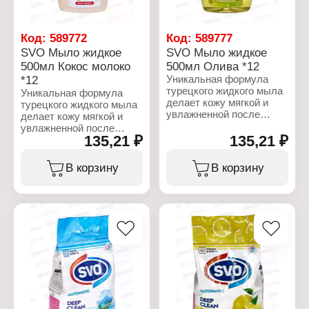
шт
шт
Вес: 55 г
Вес: 55 г
Количество смываний:
Количество смываний:
Код:
589772
Код:
589777
до 250 смываний
до 250 смываний
SVO Мыло жидкое
SVO Мыло жидкое
Упаковка: блистер
Упаковка: блистер
500мл Кокос молоко
500мл Олива *12
*12
Уникальная формула
турецкого жидкого мыла
Уникальная формула
делает кожу мягкой и
турецкого жидкого мыла
увлажненной после
делает кожу мягкой и
каждого применения.
увлажненной после
Тщательно и бережно
135,21 ₽
135,21 ₽
каждого применения.
очищает кожу рук. Не
Тщательно и бережно
сушит кожу.
очищает кожу рук. Не
В корзину
В корзину
Восхитительный аромат.
сушит кожу.
Отлично пенится.
Восхитительный аромат.
Экономичный расход.
Отлично пенится.
Подходит для всей
Экономичный расход.
семьи. Состав: вода,
Подходит для всей
лауретсульфат натрия,
семьи. Состав: вода,
кокамидопропилбетаин,
лауретсульфат натрия,
хлорид натрия, кокамид
кокамидопропилбетаин,
ДЭА, глицерин, отдушка,
хлорид натрия, кокамид
метилхлоризотиазолинон,
ДЭА, глицерин, отдушка,
метилизотиазолинон,
метилхлоризотиазолинон,
лимонная кислота,
метилизотиазолинон,