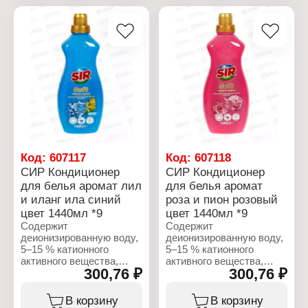
(метилхлороизотиазолинон,
метилизотиазолинон).
Характеристики:
Бренд: SIR
Характеристики:
Тип товара: Кондиционер
Бренд: SIR
для белья
Тип товара: Кондиционер
Аромат: "Лаванда и
для белья
магнолия"
Аромат: "Ваниль и
Форма выпуска:
мускус"
концентрат
Форма выпуска:
Тип ткани: для всех
концентрат
типов ткани
Тип ткани: для всех
Объем: 1440 мл
типов ткани
Объем: 1440 мл
Код:
607117
Код:
607118
СИР Кондиционер
СИР Кондиционер
для белья аромат лил
для белья аромат
и иланг ила синий
роза и пион розовый
цвет 1440мл *9
цвет 1440мл *9
Содержит
Содержит
деионизированную воду,
деионизированную воду,
5–15 % катионного
5–15 % катионного
активного вещества,
активного вещества,
300,76 ₽
300,76 ₽
ароматизатор (кумарин,
ароматизатор (кумарин,
линалоол,
линалоол,
линалилацетат,
линалилацетат,
В корзину
В корзину
тетраметилацетилоктагидронафталины),
тетраметилацетилоктагидрон