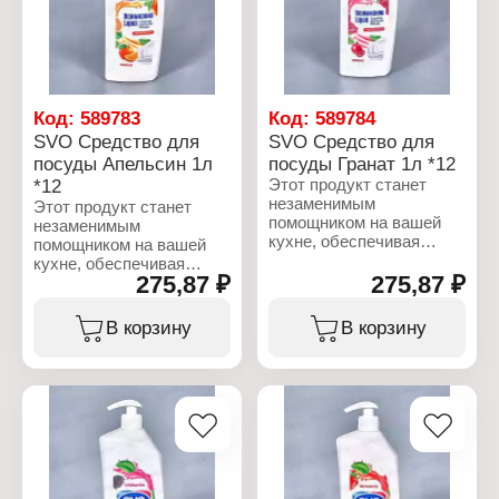
и белого белья
Код:
589783
Код:
589784
SVO Средство для
SVO Средство для
посуды Апельсин 1л
посуды Гранат 1л *12
*12
Этот продукт станет
незаменимым
Этот продукт станет
помощником на вашей
незаменимым
кухне, обеспечивая
помощником на вашей
идеальную чистоту и
кухне, обеспечивая
свежесть. Специально
275,87 ₽
275,87 ₽
идеальную чистоту и
разработанная формула
свежесть. Специально
эффективно
разработанная формула
В корзину
В корзину
справляется с жиром и
эффективно
остатками пищи, делая
справляется с жиром и
посуду чистой и
остатками пищи, делая
сияющей. Состав:
посуду чистой и
15%-30% анионное
сияющей. Состав:
активное вещество. 5%
15%-30% анионное
неионогенное активное
активное вещество. 5%
вещество, отдушка,
неионогенное активное
консервант
вещество, отдушка,