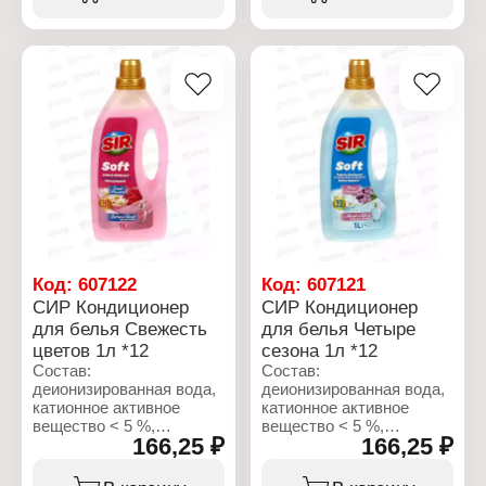
консервант
консервант
(метилхлороизотиазолинон,
(метилхлороизотиазолинон,
метилизотиазолинон).
метилизотиазолинон).
Характеристики:
Характеристики:
Бренд: SIR
Бренд: SIR
Тип товара: Кондиционер
Тип товара: Кондиционер
для белья
для белья
Аромат: "Лилия и иланг-
Аромат: "Роза и пион"
иланг"
Форма выпуска:
Форма выпуска:
концентрат
концентрат
Тип ткани: для всех
Тип ткани: для всех
типов ткани
типов ткани
Объем: 1440 мл
Объем: 1440 мл
Код:
607122
Код:
607121
СИР Кондиционер
СИР Кондиционер
для белья Свежесть
для белья Четыре
цветов 1л *12
сезона 1л *12
Состав:
Состав:
деионизированная вода,
деионизированная вода,
катионное активное
катионное активное
вещество < 5 %,
вещество < 5 %,
166,25 ₽
166,25 ₽
консервант
консервант
(метилхлороизотиазолинон,
(метилхлороизотиазолинон,
метилизотиазолинон),
метилизотиазолинон),