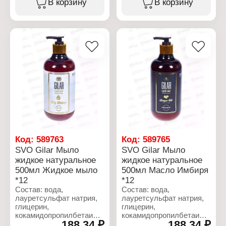
В корзину
В корзину
парфюмированная вода,
глицерилолеат, отдушка,
ксантановая медь,
ксантовая камедь,
бензоат натрия,
бензоат натрия,
лимонная кислота,
лимонная кислота,
бензилсалицилат,
экстракт листьев алоэ
гексилциннамал, CI
вера, CI 77891
77891
Характеристики:
Характеристики:
Бренд: Gilar
Бренд: Gilar
Тип товара: Мыло
Тип товара: Мыло
жидкое
жидкое
Особенность:
Название: Хвойный лес
натуральное
Объем: 500 мл
Название: Женьшень
масло
Объем: 500 мл
Код:
589763
Код:
589765
SVO Gilar Мыло
SVO Gilar Мыло
жидкое натуральное
жидкое натуральное
500мл Жидкое мыло
500мл Масло Имбиря
*12
*12
Состав: вода,
Состав: вода,
лауретсульфат натрия,
лауретсульфат натрия,
глицерин,
глицерин,
кокамидопропилбетаин,
кокамидопропилбетаин,
188,34 ₽
188,34 ₽
хлорид натрия, кокамид
хлорид натрия, кокамид