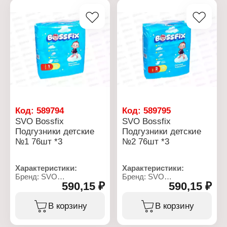
Назначение: детский
Название: Bossfix
Название: Bossfix
Объем: 3 л
Объем: 1,5 л
Код:
589794
Код:
589795
SVO Bossfix
SVO Bossfix
Подгузники детские
Подгузники детские
№1 76шт *3
№2 76шт *3
Характеристики:
Характеристики:
Бренд: SVO
Бренд: SVO
590,15 ₽
590,15 ₽
Тип товара: Подгузники
Тип товара: Подгузники
Название: Bossfix
Название: Bossfix
Назначение: детские
Назначение: детские
В корзину
В корзину
Размер: №1
Размер: №2
Вес ребенка: 2-5 кг
Вес ребенка: 3-6 кг