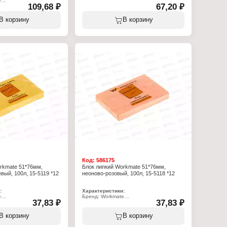
e
109,68 ₽
Тип товара: Блок для записей
67,20 ₽
4
Особенность: с клеевым краем
к для записей
Цвет: неоново-пурпурный
В корзину
В корзину
Размер: 38х51 мм
м
Количество: 3х100 л
 подставкой
Плотность: 75 г/м2
ный
Форма: прямоугольный
Код:
586175
rkmate 51*76мм,
Блок липкий Workmate 51*76мм,
вый, 100л, 15-5119 *12
неоново-розовый, 100л, 15-5118 *12
:
Характеристики:
e
Бренд: Workmate
37,83 ₽
37,83 ₽
9
Артикул: 15-5118
к для записей
Тип товара: Блок для записей
клеевым краем
Особенность: с клеевым краем
В корзину
В корзину
оранжевый
Цвет: неоново-розовый
мм
Размер: 51х76 мм