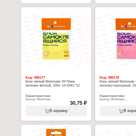
Количество: 3х100 л
Количество: 3х100 л
Плотность: 75 г/м2
Плотность: 75 г/м2
Форма: прямоугольный
Форма: прямоугольный
Код:
586177
Код:
586178
Блок липкий Workmate 76*76мм,
Блок липкий Workmate 
неоново-жёлтый, 100л, 14-8341 *12
неоново-пурпурный, 100
Характеристики:
Характеристики:
Бренд: Workmate
Бренд: Workmate
30,75 ₽
Артикул: 14-8341
Артикул: 14-8343
Тип товара: Блок для записей
Тип товара: Блок для за
Особенность: с клеевым краем
Особенность: с клеевым
В корзину
В корз
Цвет: неоново-жёлтый
Цвет: неоново-пурпурны
Размер: 76х76 мм
Размер: 76х76 мм
Количество листов: 100 л
Количество листов: 100 
Форма: квадратный
Форма: квадратный