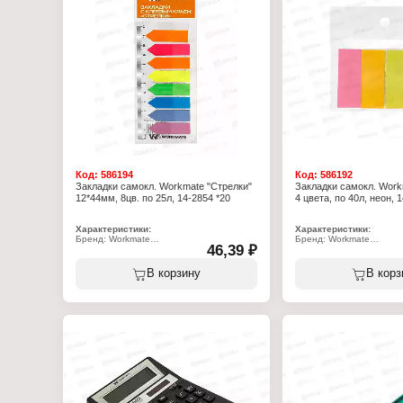
Код:
586194
Код:
586192
Закладки самокл. Workmate "Стрелки"
Закладки самокл. Work
12*44мм, 8цв. по 25л, 14-2854 *20
4 цвета, по 40л, неон, 
Характеристики:
Характеристики:
Бренд: Workmate
Бренд: Workmate
46,39 ₽
Артикул: 14-2854
Артикул: 14-3144
Тип товара: Закладки
Тип товара: Закладки
Вариация: самоклеящиеся
Вариация: самоклеящие
В корзину
В корз
Цвет: 8 цветов
Цвет: 4 цвета
Размер: 44х12 мм
Размер: 20х50 мм
Количество: 8х25 шт
Количество: 4х40 шт
Форма закладки: стрелки
Форма закладки: прямо
Материал: пластик
Материал: бумага