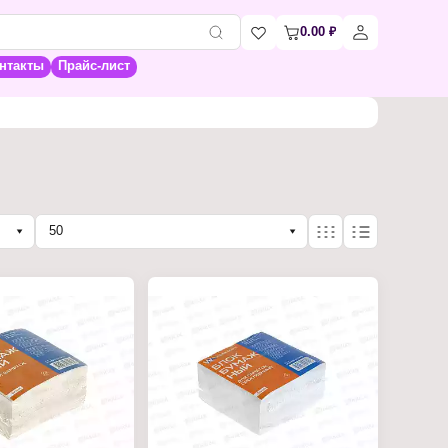
0.00
₽
нтакты
Прайс-лист
50