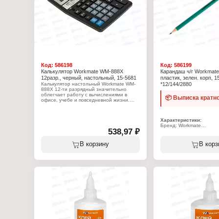
Код:
586198
Код:
586199
Калькулятор Workmate WM-888X
Карандаш ч/г Workmat
12разр., черный, настольный, 15-5681
пластик, зелен. корп, 1
Калькулятор настольный Workmate WM-
*12/144/2880
888X 12-ти разрядный значительно
облегчает работу с вычислениями в
📦 Выписка кратно
офисе, учебе и повседневной жизни.
Широкий дисплей с четким
изображением и крупные клавиши,
легкий прочный корпус и резиновые
Характеристики:
накладки для устойчивости делают
Бренд: Workmate
устройство удобным в использовании.
538,97 ₽
Артикул: 15-0553
Металлическая панель добавляет
Тип товара: Карандаш
прочности. Калькулятор обладает
Цвет грифеля: черногр
следующим функционалом: расчет
В корзину
В корз
Модель: "E-LASTIC"
процентов, извлечение квадратного
Цвет корпуса: Зеленый
корня, функции MU (расчет наценки),
Форма корпуса: шестиг
Memory II (двойная память),
Диаметр грифеля: 2 мм
корректировка введенного последнего
Твердость грифеля: HB
знака, автовыключение. Может
Материал корпуса: плас
работать, как от солнечной батареи, так
Заводская заточка: есть
и от батарейки АА (не входит в
комплект).
Характеристики:
Бренд: Workmate
Артикул: 15-5681
Тип товара: Калькулятор
Тип калькулятора: настольный