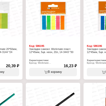
Код:
586195
Код:
586196
mate 20*50мм,
Закладки самокл. Workmate пласт.
Закладки самок
14-3144 *24
12*45мм, 5цв. неон, 20л, 14-3443 *30
12*45мм, 5цв. н
Характеристики:
Характеристики
Бренд: Workmate
Бренд: Workmat
20,39 ₽
16,23 ₽
Артикул: 14-3443
Артикул: 14-549
Тип товара: Закладки
Тип товара: Зак
ся
Вариация: самоклеящиеся
Вариация: само
ину
В корзину
Цвет: 5 цветов
Цвет: 5 цветов
Размер: 12х45 мм
Размер: 12х45 
Количество: 5х20 шт
Количество: 5х2
угольные
Форма закладки: прямоугольные
Форма закладки
Материал: пластик
Материал: пласт