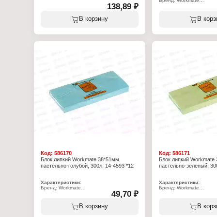
Бренд: Workmate
Тип товара: Блок для записей
138,89 ₽
Артикул: 15-0346
Цвет: 6 цветов
Тип товара: Блок для за
Размер: 9х9х9 см
Цвет: белый
В корзину
В корз
Форма: квадратный
Размер: 8х8х4 см
Плотность: 60 г/м2
Форма: квадратный
Код:
586170
Код:
586171
Блок липкий Workmate 38*51мм,
Блок липкий Workmate 
пастельно-голубой, 300л, 14-4593 *12
пастельно-зеленый, 300
Характеристики:
Характеристики:
Бренд: Workmate
Бренд: Workmate
49,70 ₽
Артикул: 14-4593
Артикул: 14-4594
Тип товара: Блок для записей
Тип товара: Блок для за
Особенность: с клеевым краем
Особенность: с клеевым
В корзину
В корз
Цвет: пастельно-голубой
Цвет: пастельно-зелены
Размер: 38х51 мм
Размер: 38х51 мм