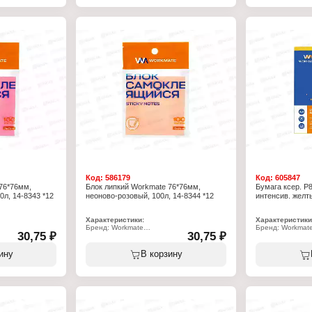
Количество: 3х100 л
Количество лист
Плотность: 75 г/м2
Форма: прямоуг
Форма: прямоугольный
Код:
586179
Код:
605847
76*76мм,
Блок липкий Workmate 76*76мм,
Бумага ксер. P
л, 14-8343 *12
неоново-розовый, 100л, 14-8344 *12
интенсив. желт
Характеристики:
Характеристики
Бренд: Workmate
Бренд: Workmat
30,75 ₽
30,75 ₽
Артикул: 14-8344
Артикул: 15-026
писей
Тип товара: Блок для записей
Тип товара: Бум
 краем
Особенность: с клеевым краем
Вид: ксероксная
ину
В корзину
й
Цвет: неоново-розовый
Назначение: дл
Размер: 76х76 мм
Формат: А4
л
Количество листов: 100 л
Количество: 100
Форма: квадратный
Плотность: 80 г
Цвет: интенсив