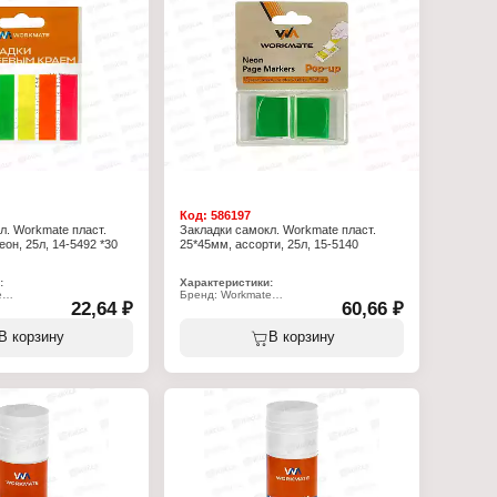
Код:
586197
л. Workmate пласт.
Закладки самокл. Workmate пласт.
еон, 25л, 14-5492 *30
25*45мм, ассорти, 25л, 15-5140
:
Характеристики:
e
Бренд: Workmate
22,64 ₽
60,66 ₽
2
Артикул: 15-5140
ладки
Тип товара: Закладки
клеящиеся
Вариация: самоклеящиеся
В корзину
В корзину
Цвет: в ассортименте
мм
Размер: 25х45 мм
5 шт
Количество: 25 шт
: прямоугольные
Форма закладки: прямоугольные
ик
Материал: пластик