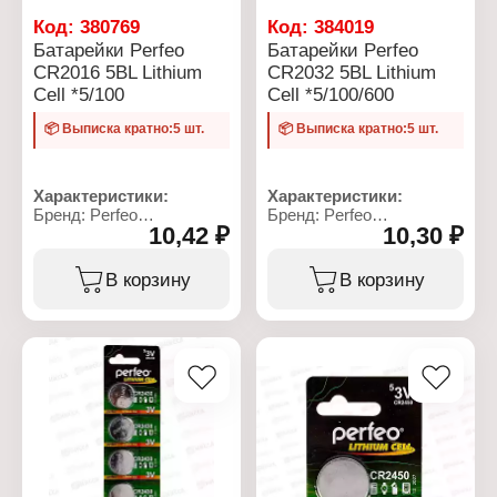
Код:
380769
Код:
384019
Батарейки Perfeo
Батарейки Perfeo
CR2016 5BL Lithium
CR2032 5BL Lithium
Cell *5/100
Cell *5/100/600
📦 Выписка кратно:5 шт.
📦 Выписка кратно:5 шт.
Характеристики:
Характеристики:
Бренд: Perfeo
Бренд: Perfeo
10,42 ₽
10,30 ₽
Артикул: PF CR2016/5BL
Артикул: PF CR2032/5BL
Серия: Lithium Cell
Серия: Lithium Cell
Тип товара: Батарейка
Тип товара: Батарейка
В корзину
В корзину
Типоразмер: CR2016
Типоразмер: CR2032
Химическое свойство:
Химическое свойство:
литиевая
литиевая
Напряжение: 3 В
Напряжение: 3 В
Количество в упаковке: 5
Количество в упаковке: 5
шт
шт
Упаковка: блистер
Упаковка: блистер