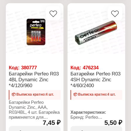
Напряжение: 1,5 В
алкалиновая (щелочная)
Тип батарейки: AAA/LR03
Количество в упаковке: 2
Напряжение: 1,5 В
Номинальное
шт
Количество в упаковке: 4
напряжение: 1,5 В
Упаковка:
шт
Химическое свойство:
термоусадочная пленка
Упаковка: блистер
щелочная
Количество в упаковке: 2
шт
Тип упаковки: в
термопленке
Цена: за 1 шт
Код:
380777
Код:
476234
Батарейки Perfeo R03
Батарейки Perfeo R03
4BL Dynamic Zinc
4SH Dynamic Zinc
*4/120/960
*4/60/2400
📦 Выписка кратно:4 шт.
📦 Выписка кратно:4 шт.
Батарейки Perfeo
Dynamic Zinc, AAA,
R03/4BL, 4 шт. Батарейка
Характеристики:
применяется для
Бренд: Perfeo
7,45 ₽
5,50 ₽
плееров, цифровых
Серия: Dynamic Zinc
фотоаппаратов, брелков
Тип товара: Батарейка