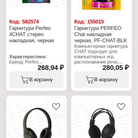
Упаковка: блистер
Код:
582574
Код:
155015
Гарнитура Perfeo
Гарнитура PERFEO
4CHAT стерео
Chat накладная
накладная, черная
черная, PF-CHAT-BLK
Компьютерная гарнитура
CHAT подходит для
Характеристики:
компьютерных игр,
Бренд: Perfeo
распознавания речи,
268,94 ₽
280,05 ₽
Артикул: PF-CHAT-
интернет-телефонии и
BLK/SIL
работы со всеми
Тип товара: Гарнитура
приложениями VoIP
В корзину
В корзину
Модель: 4Chat
Тип подлючения:
Характеристики:
проводная
Бренд: Perfeo
Вариация: наушники
Артикул: PF-CHAT-BLK
Назначение:
Тип товара: Гарнитура
компьютерная
Модель: Chat
Тип наушников:
Тип подлючения:
накладные
проводная
Тип крепления: оголовье
Вариация: наушники
Микрофон: с
Назначение:
микрофоном
компьютерная