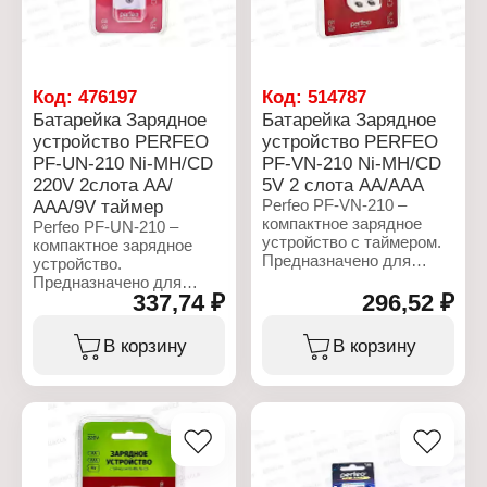
Код:
476197
Код:
514787
Батарейка Зарядное
Батарейка Зарядное
устройство PERFEO
устройство PERFEO
PF-UN-210 Ni-MH/CD
PF-VN-210 Ni-MH/CD
220V 2слота АА/
5V 2 слота АА/ААА
ААА/9V таймер
Perfeo PF-VN-210 –
компактное зарядное
Perfeo PF-UN-210 –
устройство с таймером.
компактное зарядное
Предназначено для
устройство.
быстрого, безопасного
Предназначено для
многократного заряда 1-
337,74 ₽
296,52 ₽
быстрого, безопасного
го или 2-х аккумуляторов
многократного заряда 1-
AA/AAA или одного
го или 2-х аккумуляторов
В корзину
В корзину
аккумулятора типа
AA/AAA c никель-
"Крона" 9V(6F22) c
металлогидридной и
никель-
никель-кадмиевой (Ni-
металлогидридной и
MH/Cd)
никель-кадмиевой (Ni-
электрохимической
MH/Cd)
системой. Зарядное
электрохимической
устройство работает от
системой.
любого USB-порта 5В