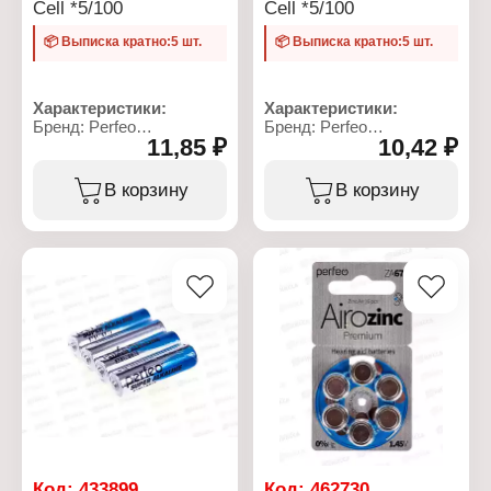
Cell *5/100
Cell *5/100
📦 Выписка кратно:5 шт.
📦 Выписка кратно:5 шт.
Характеристики:
Характеристики:
Бренд: Perfeo
Бренд: Perfeo
11,85 ₽
10,42 ₽
Артикул: PF CR1616/5BL
Артикул: PF CR2025/5BL
Серия: Lithium Cell
Серия: Lithium Cell
Тип товара: Батарейка
Тип товара: Батарейка
В корзину
В корзину
Типоразмер: CR1616
Типоразмер: CR2025
Химическое свойство:
Химическое свойство:
литиевая
литиевая
Напряжение: 3 В
Напряжение: 3 В
Количество в упаковке: 5
Количество в упаковке: 5
шт
шт
Упаковка: блистер
Упаковка: блистер
Код:
433899
Код:
462730