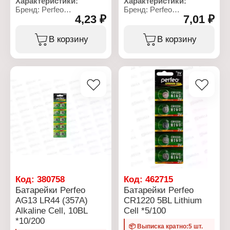
Характеристики:
Характеристики:
Бренд: Perfeo
Бренд: Perfeo
4,23 ₽
7,01 ₽
Артикул: PF LR626/10BL
Артикул: PF LR754/10BL
Серия: Alkaline Cell
Серия: Alkaline Cell
Тип товара: Батарейка
Тип товара: Батарейка
В корзину
В корзину
Типоразмер: LR626,
Типоразмер: LR754,
377A, AG4
393A, AG5
Химическое свойство:
Химическое свойство:
алкалиновая (щелочная)
алкалиновая (щелочная)
Напряжение: 1,5 В
Напряжение: 1,5 В
Количество в упаковке:
Количество в упаковке:
10 шт
10 шт
Упаковка: блистер
Упаковка: блистер
Код:
380758
Код:
462715
Батарейки Perfeo
Батарейки Perfeo
AG13 LR44 (357A)
CR1220 5BL Lithium
Alkaline Cell, 10BL
Cell *5/100
*10/200
📦 Выписка кратно:5 шт.