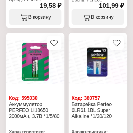
19,58 ₽
101,99 ₽
Артикул: PF LR6/10BL
Артикул: PF_C3009
Серия: Super Alkaline
Тип товара: Аккумулятор
Тип товара: Батарейка
Особенность:
В корзину
В корзину
Типоразмер: AA, LR6
перезаряжаемый
Химическое свойство:
Типоразмер: АА
алкалиновая (щелочная)
Тип аккумулятора: Ni-Mh
Напряжение: 1,5 В
Напряжение: 1,2 В
Количество в упаковке:
Количество в упаковке: 1
10 шт
шт
Упаковка: блистер
Емкость аккумулятора:
2600 мАч
Упаковка: блистер
Код:
595030
Код:
380757
Аккуммулятор
Батарейка Perfeo
PERFEO LI18650
6LR61 1BL Super
2000мАч, 3.7В *1/5/80
Alkaline *1/20/120
Характеристики:
Характеристики: