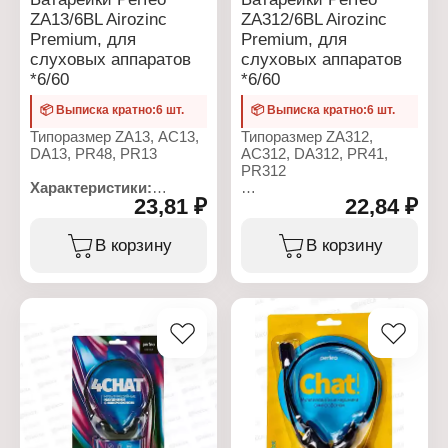
ZA13/6BL Airozinc
ZA312/6BL Airozinc
Premium, для
Premium, для
слуховых аппаратов
слуховых аппаратов
*6/60
*6/60
📦 Выписка кратно:6 шт.
📦 Выписка кратно:6 шт.
Типоразмер ZA13, AC13,
Типоразмер ZA312,
DA13, PR48, PR13
AC312, DA312, PR41,
PR312
Характеристики:
23,81 ₽
22,84 ₽
Бренд: Perfeo
Характеристики:
Серия: Airozinc Premium
Бренд: Perfeo
Тип товара: Батарейка
Артикул: PF ZA312/6BL
В корзину
В корзину
Типоразмер: ZA13
Серия: Airozinc Premium
Назначение: для
Тип товара: Батарейка
слуховых аппаратов
Типоразмер: ZA312,
Химическое свойство:
AC312, DA312, PR41,
воздушно-цинковые
PR312
Напряжение: 1,45 В
Назначение: для
Количество в упаковке: 6
слуховых аппаратов
шт
Химическое свойство:
Упаковка: блистер
воздушно-цинковые
Напряжение: 1,45 В
Количество в упаковке: 6
шт