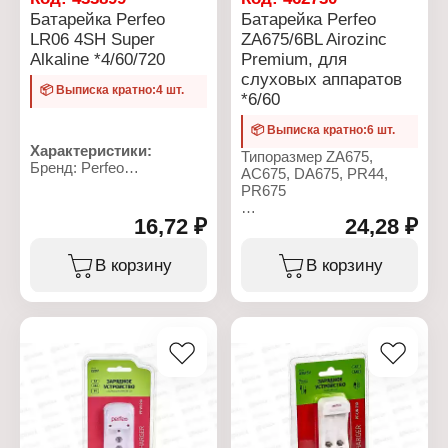
Батарейка Perfeo
Батарейка Perfeo
LR06 4SH Super
ZA675/6BL Airozinc
Alkaline *4/60/720
Premium, для
слуховых аппаратов
📦 Выписка кратно:4 шт.
*6/60
📦 Выписка кратно:6 шт.
Характеристики:
Типоразмер ZA675,
Бренд: Perfeo
AC675, DA675, PR44,
Серия: Super Alkaline
PR675
Тип товара: Батарейка
Типоразмер: AA, LR6
16,72 ₽
24,28 ₽
Характеристики:
Химическое свойство:
Бренд: Perfeo
алкалиновая (щелочная)
Серия: Airozinc Premium
В корзину
В корзину
Напряжение: 1,5 В
Тип товара: Батарейка
Количество в упаковке: 4
Типоразмер: ZA675
шт
Назначение: для
Упаковка:
слуховых аппаратов
термоусадочная пленка
Химическое свойство:
воздушно-цинковые
Напряжение: 1,45 В
Количество в упаковке: 6
шт
Упаковка: блистер