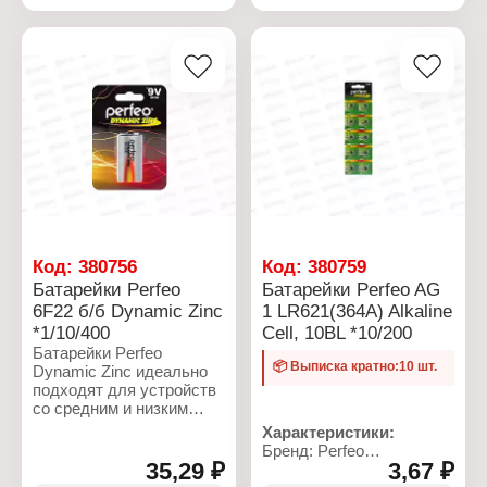
результаты.
Рабочая температура: от
Напряжение: 4,5 В
0 до +40 С
Количество в упаковке: 1
Характеристики:
шт
Бренд: Perfeo
Упаковка:
Серия: Super Alkaline
термоусадочная пленка
Тип товара: Батарейка
Тип батарейки: 27AE/5BL
Химическое свойство:
алкалиновая (щелочная)
Количество в упаковке: 5
шт
Цена: за 1 шт
Код:
380756
Код:
380759
Батарейки Perfeo
Батарейки Perfeo AG
6F22 б/б Dynamic Zinc
1 LR621(364A) Alkaline
*1/10/400
Cell, 10BL *10/200
Батарейки Perfeo
📦 Выписка кратно:10 шт.
Dynamic Zinc идеально
подходят для устройств
со средним и низким
энергопотреблением.
Характеристики:
Универсальный источник
Бренд: Perfeo
питания.
35,29 ₽
3,67 ₽
Артикул: PF LR621/10BL