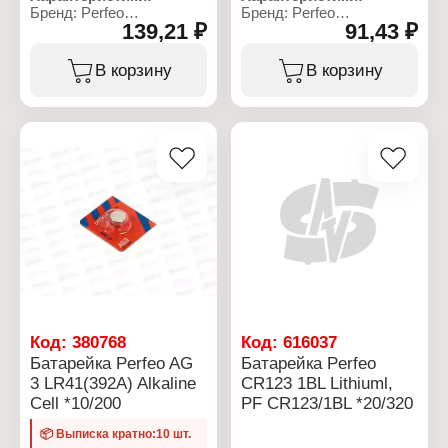
Бренд: Perfeo
Бренд: Perfeo
139,21 ₽
91,43 ₽
Артикул: PF_C3317
Серия: Super Alkaline
Тип товара: Аккумулятор
Тип товара: Батарейка
Особенность:
Типоразмер: 6LR61
В корзину
В корзину
перезаряжаемый
Рабочее напряжение: 9 В
Типоразмер: 18650
Химическое свойство:
Тип аккумулятора: Li-Ion
алкалиновая (щелочная)
Напряжение: 3,7 В
Количество в упаковке: 1
Количество в упаковке: 1
шт
шт
Упаковка: блистер
Емкость аккумулятора:
2000 мАч
Max количество циклов
перезарядки: до 1000
циклов зарядки
Упаковка: блистер
Код:
380768
Код:
616037
Батарейка Perfeo AG
Батарейка Perfeo
3 LR41(392A) Alkaline
CR123 1BL Lithiuml,
Cell *10/200
PF CR123/1BL *20/320
📦 Выписка кратно:10 шт.