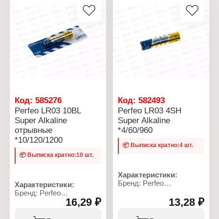
Код:
585276
Код:
582493
Perfeo LR03 10BL
Perfeo LR03 4SH
Super Alkaline
Super Alkaline
отрывные
*4/60/960
*10/120/1200
📦 Выписка кратно:4 шт.
📦 Выписка кратно:10 шт.
Характеристики:
Бренд: Perfeo
Характеристики:
Серия: Super Alkaline
Бренд: Perfeo
Тип товара: Батарейка
16,29 ₽
13,28 ₽
Артикул: PF LR03/10BL
Типоразмер: AAA, LR03
Серия: Super Alkaline
Химическое свойство:
Тип товара: Батарейка