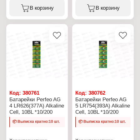
Серия: Alkaline Cell
Характеристики:
Тип товара: Батарейка
В корзину
В корзину
Бренд: Perfeo
Типоразмер: LR621,
Серия: Dynamic Zinc
364A, AG1
Тип товара: Батарейка
Химическое свойство:
Тип батарейки: 6F22
алкалиновая (щелочная)
Рабочее напряжение: 9 В
Напряжение: 1,5 В
Вариация: солевая
Количество в упаковке:
Количество в упаковке: 1
10 шт
шт
Упаковка: блистер
Цена: за 1 шт
Код:
380761
Код:
380762
Батарейки Perfeo AG
Батарейки Perfeo AG
4 LR626(377A) Alkaline
5 LR754(393A) Alkaline
Cell, 10BL *10/200
Cell, 10BL *10/200
📦 Выписка кратно:10 шт.
📦 Выписка кратно:10 шт.