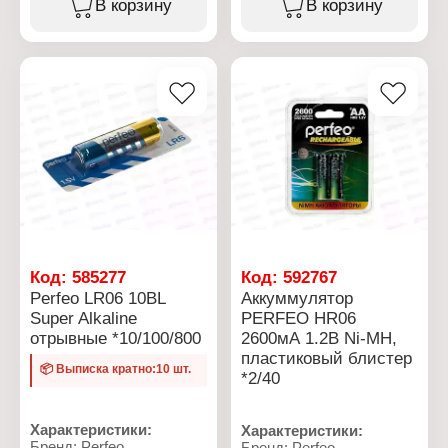
В корзину
В корзину
алкалиновая (щелочная)
Типоразмер: AAA, LR03
Напряжение: 1,5 В
Химическое свойство:
Количество в упаковке: 4
алкалиновая (щелочная)
шт
Напряжение: 1,5 В
Упаковка:
Количество в упаковке:
термоусадочная пленка
10 шт
Упаковка: блистер
Код:
585277
Код:
592767
Perfeo LR06 10BL
Аккуммулятор
Super Alkaline
PERFEO HR06
отрывные *10/100/800
2600мА 1.2В Ni-MH,
пластиковый блистер
📦 Выписка кратно:10 шт.
*2/40
Характеристики:
Характеристики:
Бренд: Perfeo
Бренд: Perfeo