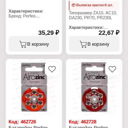
📦 Выписка кратно:6 шт.
Характеристики:
Типоразмер ZA10, AC10,
Бренд: Perfeo
DA230, PR70, PR230L
Артикул: PF R20/2SH
Серия: Dynamic Zinc
Характеристики:
Тип товара: Батарейка
35,29 ₽
22,67 ₽
Бренд: Perfeo
Типоразмер: D, R20
Артикул: PF ZA10/6BL
Химическое свойство:
Серия: Airozinc Premium
В корзину
В корзину
марганцево-цинковая
Тип товара: Батарейка
(солевая)
Типоразмер: ZA10, AC10,
Напряжение: 1,5 В
DA230, PR70, PR230L
Количество в упаковке: 2
Назначение: для
шт
слуховых аппаратов
Упаковка:
Химическое свойство:
термоусадочная пленка
воздушно-цинковые
Напряжение: 1,45 В
Количество в упаковке: 6
шт
Упаковка: блистер
Код:
462726
Код:
462728
Батарейки Perfeo
Батарейки Perfeo