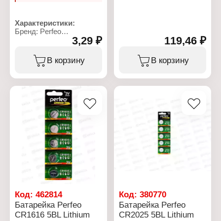
Характеристики:
Бренд: Perfeo
3,29 ₽
119,46 ₽
Артикул: PF LR41/10BL
Серия: Alkaline Cell
Тип товара: Батарейка
В корзину
В корзину
Типоразмер: LR41,392A,
AG3, 192
Химическое свойство:
алкалиновая (щелочная)
Напряжение: 1,5 В
Количество в упаковке:
10 шт
Упаковка: блистер
Код:
462814
Код:
380770
Батарейка Perfeo
Батарейка Perfeo
CR1616 5BL Lithium
CR2025 5BL Lithium