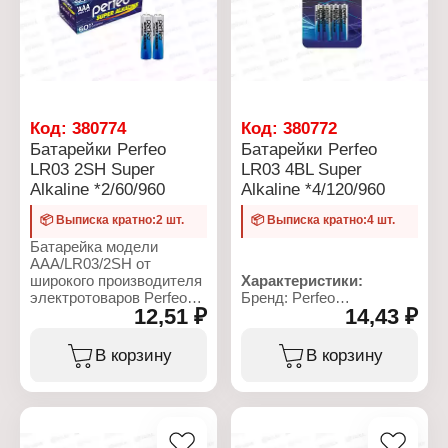
Код:
380774
Код:
380772
Батарейки Perfeo
Батарейки Perfeo
LR03 2SH Super
LR03 4BL Super
Alkaline *2/60/960
Alkaline *4/120/960
📦 Выписка кратно:2 шт.
📦 Выписка кратно:4 шт.
Батарейка модели
ААА/LR03/2SH от
широкого производителя
Характеристики:
электротоваров Perfeo
Бренд: Perfeo
12,51 ₽
14,43 ₽
изготовлена на основе
Артикул: PF LR03/4BL
щелочной технологии.
Серия: Super Alkaline
Эти батарейки имеют
Тип товара: Батарейка
В корзину
В корзину
размер типа AAA
Типоразмер: AAA, LR03
(стандарт LR03),
Химическое свойство:
напряжение 1.5 В и
алкалиновая (щелочная)
совместимы со многими
Напряжение: 1,5 В
устройствами и
Количество в упаковке: 4