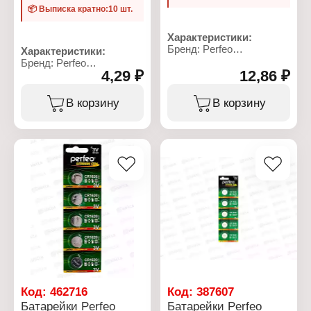
📦 Выписка кратно:10 шт.
Характеристики:
Бренд: Perfeo
Характеристики:
Артикул: PF CR1220/5BL
Бренд: Perfeo
Серия: Lithium Cell
4,29 ₽
12,86 ₽
Артикул: PF LR44/10BL
Тип товара: Батарейка
Серия: Alkaline Cell
Типоразмер: CR1220
Тип товара: Батарейка
В корзину
В корзину
Химическое свойство:
Типоразмер: LR44, A76,
литиевая
AG13
Напряжение: 3 В
Химическое свойство:
Количество в упаковке: 5
алкалиновая (щелочная)
шт
Напряжение: 1,5 В
Упаковка: блистер
Количество в упаковке:
10 шт
Упаковка: блистер
Код:
462716
Код:
387607
Батарейки Perfeo
Батарейки Perfeo