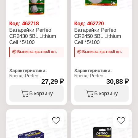
Код:
462718
Код:
462720
Батарейки Perfeo
Батарейки Perfeo
CR2430 5BL Lithium
CR2450 5BL Lithium
Cell *5/100
Cell *5/100
📦 Выписка кратно:5 шт.
📦 Выписка кратно:5 шт.
Характеристики:
Характеристики:
Бренд: Perfeo
Бренд: Perfeo
27,29 ₽
30,88 ₽
Артикул: PF CR2430/5BL
Артикул: PF CR2450/5BL
Серия: Lithium Cell
Серия: Lithium Cell
Тип товара: Батарейка
Тип товара: Батарейка
В корзину
В корзину
Типоразмер: CR2430
Типоразмер: CR2450
Химическое свойство:
Химическое свойство:
литиевая
литиевая
Напряжение: 3 В
Напряжение: 3 В
Количество в упаковке: 5
Количество в упаковке: 5
шт
шт
Упаковка: блистер
Упаковка: блистер