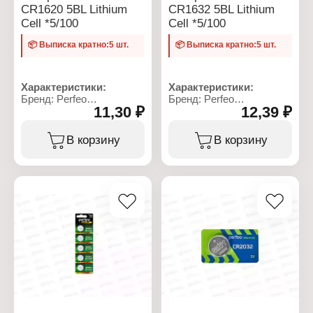
CR1620 5BL Lithium
CR1632 5BL Lithium
Cell *5/100
Cell *5/100
📦 Выписка кратно:5 шт.
📦 Выписка кратно:5 шт.
Характеристики:
Характеристики:
Бренд: Perfeo
Бренд: Perfeo
11,30 ₽
12,39 ₽
Артикул: PF СR1620/5BL
Артикул: PF CR1632/5BL
Серия: Lithium Cell
Серия: Lithium Cell
Тип товара: Батарейка
Тип товара: Батарейка
В корзину
В корзину
Типоразмер: CR1620
Типоразмер: CR1632
Химическое свойство:
Химическое свойство:
литиевая
литиевая
Напряжение: 3 В
Напряжение: 3 В
Количество в упаковке: 5
Количество в упаковке: 5
шт
шт
Упаковка: блистер
Упаковка: блистер