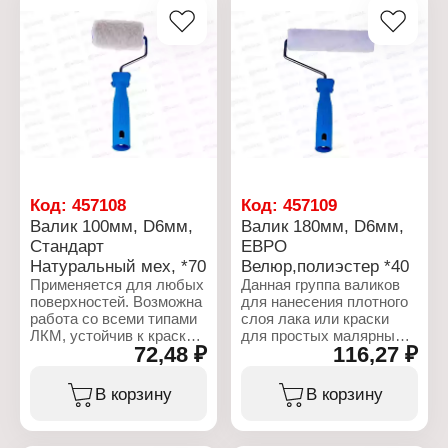
Код:
457108
Код:
457109
Валик 100мм, D6мм,
Валик 180мм, D6мм,
Стандарт
ЕВРО
Натуральный мех, *70
Велюр,полиэстер *40
Применяется для любых
Данная группа валиков
поверхностей. Возможна
для нанесения плотного
работа со всеми типами
слоя лака или краски
ЛКМ, устойчив к краскам
для простых малярных
72,48 ₽
116,27 ₽
на водной основе.
работ, не требующих
Средняя
высокого качества
производительность.
исполнения.
В корзину
В корзину
Состав: полиэстер с
добавлением волокон
Характеристики:
натурального меха.
Торговая марка: АКОР