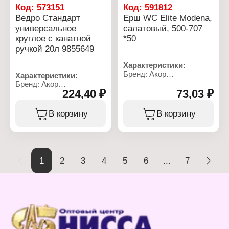
Код:
573151
Код:
591812
Ведро Стандарт
Ерш WC Elite Modena,
универсальное
салатовый, 500-707
круглое с канатной
*50
ручкой 20л 9855649
Характеристики:
Бренд: Акор
Характеристики:
Артикул: 500-707
Бренд: Акор
Тип товара: Ерш
224,40 ₽
73,03 ₽
Артикул: 311 20 220
Назначение: туалетный
Тип товара: Ведро
Модель: "Elite Modena"
Модель: "Стандарт"
В корзину
В корзину
Материал: полипропилен
Назначение:
Цвет щетины: салатовый
строительное
Габаритные размеры:
Конструкция: с носиком
80х80х360 мм
Особенность: с канатной
ручкой
1
2
3
4
5
6
...
7
Форма: круглое
Объем: 20 л
Материал: полипропилен
Цвет: черный
Толщина ручки: 5 мм