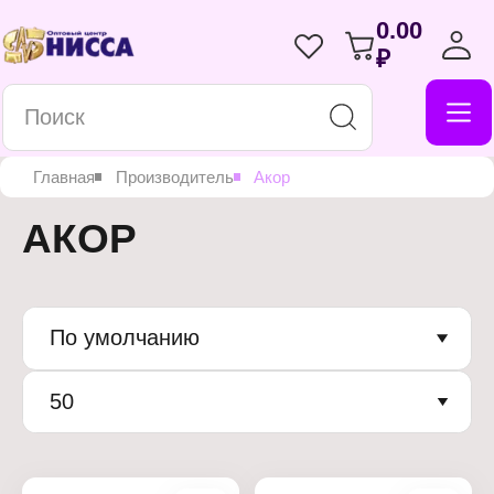
0.00
₽
Главная
Производитель
Акор
АКОР
По умолчанию
50