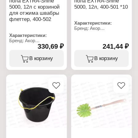
пола EXTRA-Shine
пола EXTRA-Shine
5000, 12л с корзиной
5000, 12л, 400-501 *10
для отжима швабры
флеттер, 400-502
Характеристики:
Бренд: Акор
Артикул: 400-501
Характеристики:
Тип товара: Ведро
Бренд: Акор
Назначение: для мытья
330,69 ₽
241,44 ₽
Артикул: 400-502
пола
Тип товара: Ведро
Модель: "EXTRA-Shine
Назначение: для мытья
В корзину
В корзину
5000"
пола
Объем: 12 л
Модель: "EXTRA-Shine
Цвет: бежевый
5000"
Материал: полипропилен
Объем: 12 л
Форма: овальное
Конструкция: с корзиной
Габаритные размеры:
для отжима швабры
310х380 мм
флеттер
Цвет: бежевый
Материал: полипропилен
Форма: овальное
Габаритные размеры:
310х380 мм