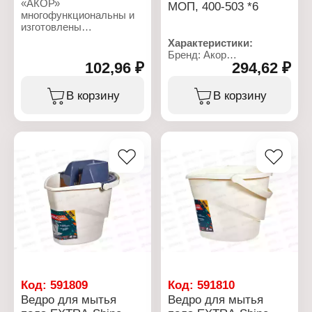
«АКОР»
МОП, 400-503 *6
многофункциональны и
изготовлены
исключительно из
Характеристики:
первичных полимеров.
Бренд: Акор
Все ванночки – с
102,96 ₽
294,62 ₽
Артикул: 400-503
указанием объема,
Тип товара: Ведро
углами для слива, а
Назначение: для мытья
В корзину
В корзину
также специальными
пола
ребрами для прокатки
Модель: "EXTRA-Shine
валиков – устойчивы и
5000"
надежны в работе.
Объем: 12 л
Конструкция: с корзиной
Характеристики:
для отжима швабры
Торговая марка: АКОР
МОП
Артикул: 301 37 034
Цвет: бежевый
Тип товара: Ванночка
Материал: полипропилен
малярная
Форма: овальное
Назначение: для краски
Габаритные размеры:
Размер: 37х34 см
310х380 мм
Емкость, мл: 1300
Материал: полимер
Код:
591809
Код:
591810
Ведро для мытья
Ведро для мытья