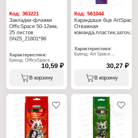
Код:
363221
Код:
561044
Закладки-флажки
Карандаши 6цв ArtSpace
OfficSpace 50-12мм,
Отважная
25 листов
команда,пластик,заточ,37
SN25_21801*96
Характеристики:
Бренд: Art Space
Характеристики:
Артикул: 371352
Бренд: OfficeSpace
Тип товара: Набор
10,59 ₽
30,27 ₽
Артикул: SN25_21801
карандашей
Тип товара: Закладки
Цвет грифеля: цветные
Вариация:
В корзину
В корзину
Модель: "Отважная
самоклеящиеся
команда"
Цвет: 4 цвета
Количество цветов: 6
Размер: 50х12 мм
цветов
Количество: 4х25 шт
Диаметр грифеля: 2,65
Материал: бумага
мм
Длина корпуса: 175 мм
Диаметр корпуса: 7 мм
Материал: пластик
Форма корпуса:
шестигранная
Упаковка: в коробке