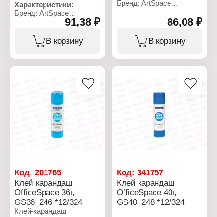
Количество: 5 штук
Бренд: ArtSpace
Характеристики:
Фасовка: 100 г
Артикул: 267908
Бренд: ArtSpace
Тип товара: Клеевые
91,38 ₽
86,08 ₽
Артикул: 267914
стержни
Тип товара: Клеевые
Назначение: для
стержни
В корзину
В корзину
пистолета
Назначение: для
Цвет: прозрачный
пистолета
Длина: 200 мм
Цвет: белый
Диаметр: 7 мм
Длина: 200 мм
Количество: 8 штук
Диаметр: 7 мм
Фасовка: 65 г
Количество: 8 штук
Фасовка: 65 г
Код:
201765
Код:
341757
Клей карандаш
Клей карандаш
OfficeSpace 36г,
OfficeSpace 40г,
GS36_246 *12/324
GS40_248 *12/324
Клей-карандаш