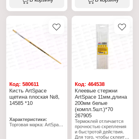
круглой формы с
художественная
короткой ручкой из
Модель: № 06
дерева также подходит
Форма: круглая
для малышей.
Вид ворса: щетина
Характеристики:
Торговая марка: ArtSpace
Артикул: 3277
Тип товара: Кисть
Назначение:
художественная
Модель: № 04
Форма: круглая
Вид ворса: нейлон
Код:
580611
Код:
464538
Кисть ArtSpace
Клеевые стержни
щетина плоская №8,
ArtSpace 11мм,длина
14585 *10
200мм белые
(компл.5шт.)*70
267905
Характеристики:
Термоклей отличается
Торговая марка: ArtSpace
прочностью скрепления
Артикул: 14585
и быстротой действия.
Тип товара: Кисть
Для того, чтобы склеить