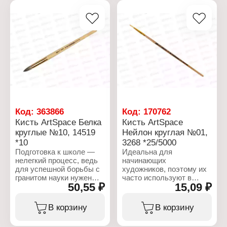
Вид ворса: белка
Комплектация: 3 шт
Форма: круглые
Вид ворса: синтетика
Код:
363866
Код:
170762
Кисть ArtSpace Белка
Кисть ArtSpace
круглые №10, 14519
Нейлон круглая №01,
*10
3268 *25/5000
Подготовка к школе —
Идеальна для
нелегкий процесс, ведь
начинающих
для успешной борьбы с
художников, поэтому их
гранитом науки нужен
часто используют в
50,55 ₽
15,09 ₽
широкий перечень
детских
товаров, которые всегда
образовательных
должны быть с собой
учреждениях. Кисть
В корзину
В корзину
или под рукой. Но его
круглой формы с
можно существенно
короткой ручкой из