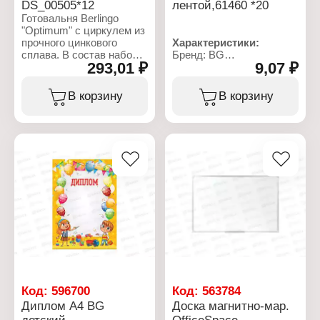
DS_00505*12
лентой,61460 *20
Готовальня Berlingo
"Optimum" с циркулем из
прочного цинкового
Характеристики:
сплава. В состав набора
Бренд: BG
293,01 ₽
9,07 ₽
входят: циркуль с
Артикул: 61460
эргономичной головкой,
Тип товара: Наградной
пенал с запасным
бланк
В корзину
В корзину
грифелем, насадка с
Вид: Грамота
универсальным
Формат: А4
держателем, ластик и
Размер: 29х21 см
точилка для грифеля.
Плотность бумаги: 190 г/
Серия Optimum
м2
отличается иглами со
Материал: мелованный
специальной заточкой,
картон
что делает
использование циркулей
более безопасным для
детей. Готовальня
упакована в
пластиковый пенал.
Характеристики:
Бренд: Berlingo
Код:
596700
Код:
563784
Артикул: DS_00505
Диплом А4 BG
Доска магнитно-мар.
Серия: Optimum
детский
OfficeSpace