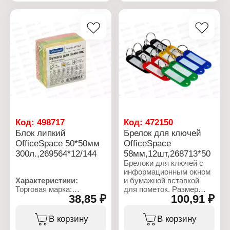
металл
Формат: А4
Размер: 29х21 см
Плотность бумаги: 190 г/
м2
Материал: мелованный
картон
Код:
498717
Код:
472150
Блок липкий
Брелок для ключей
OfficeSpace 50*50мм
OfficeSpace
300л.,269564*12/144
58мм,12шт,268713*50
Брелоки для ключей с
информационным окном
Характеристики:
и бумажной вставкой
Торговая марка:
для пометок. Размер
38,85 ₽
100,91 ₽
OfficeSpace
брелока 58х21 мм,
Артикул: 269564
Размер окна 35х15мм.
Тип товара: Блок для
Материал - гибкий
В корзину
В корзину
записей
пластик.