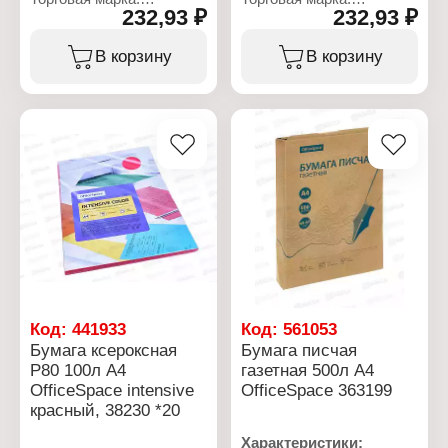
232,93 ₽
232,93 ₽
OfficeSpace
OfficeSpace
Артикул: 315724
Артикул: 315725
Серия: Intensive
Серия: Intensive
В корзину
В корзину
Тип товара: Бумага
Тип товара: Бумага
Вид: ксероксная
Вид: ксероксная
Тип бумаги: мелованная
Тип бумаги: мелованная
Назначение: для
Назначение: для
офисной техники
офисной техники
Цвет: желтый
Цвет: зеленый
Формат: А4
Формат: А4
Количество: 100 листов
Количество: 100 листов
Плотность: 80 г/м2
Плотность: 80 г/м2
Непрозрачность, %: 92
Непрозрачность, %: 92
Код:
441933
Код:
561053
Бумага ксероксная
Бумага писчая
P80 100л А4
газетная 500л А4
OfficeSpace intensive
OfficeSpace 363199
красный, 38230 *20
Характеристики: