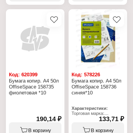
Особенность: с клеевым
краем
Характеристики:
Цвет: 3 цвета
Бренд: OfficeSpace
Размер: 50х50 мм
Артикул: 268713
Количество: 300 листов
Тип товара: Брелок
Плотность: 70 г/м2
Назначение: для ключей
Цвет: в ассортименте
Размер: 58х21 мм
Размер окна: 35х15 мм
Количество в упаковке:
12 шт
Материал: пластик
Код:
620399
Код:
578226
Бумага копир. А4 50л
Бумага копир. А4 50л
OffiseSpace 158735
OffiseSpace 158736
фиолетовая *10
синяя*10
Характеристики:
Торговая марка:
190,14 ₽
133,71 ₽
OfficeSpace
Артикул: 158736
Тип товара: Бумага
В корзину
В корзину