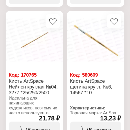
короткой ручкой из
короткой ручкой из
дерева также подходит
дерева также подходит
для малышей.
для малышей.
Характеристики:
Характеристики:
Торговая марка: ArtSpace
Торговая марка: ArtSpace
Артикул: 3280
Артикул: 3283
Тип товара: Кисть
Тип товара: Кисть
Назначение:
Назначение:
художественная
художественная
Модель: № 05
Модель: № 06
Форма: круглая
Форма: круглая
Вид ворса: нейлон
Вид ворса: нейлон
Код:
170765
Код:
580609
Кисть ArtSpace
Кисть ArtSpace
Нейлон круглая №04,
щетина кругл. №6,
3277 *25/250/2500
14567 *10
Идеальна для
начинающих
художников, поэтому их
Характеристики:
часто используют в
Торговая марка: ArtSpace
21,78 ₽
13,23 ₽
детских
Артикул: 14567
образовательных
Тип товара: Кисть
учреждениях. Кисть
Назначение:
В корзину
В корзину