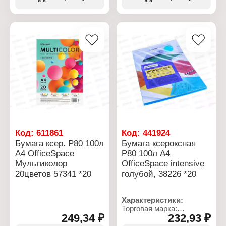
Вид: копировальная
Плотность: 19 г/м2
Цвет: синий
Формат: А4
Количество: 50 л
Упаковка: картонная
папка
Код:
611861
Код:
441924
Бумага ксер. P80 100л
Бумага ксероксная
А4 OfficeSpace
P80 100л А4
Мультиколор
OfficeSpace intensive
20цветов 57341 *20
голубой, 38226 *20
Характеристики:
Торговая марка:
249,34 ₽
232,93 ₽
OfficeSpace
Артикул: 315723