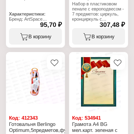
Набор в пластиковом
пенале с европодвесом -
Характеристики:
7 предметов: циркуль,
Бренд: ArtSpace
кронциркуль с
95,70 ₽
307,48 ₽
Артикул: 295265
рейсфедором,
Тип товара: Готовальня
держатель
Количество предметов: 5
рейсфедерной вставки,
В корзину
В корзину
предметов
рейсфедерная вставка,
Длина циркуля: 115 мм
запасной грифель,
Материал циркуля:
точечная насадка,
металл
точилка
Цвет: синий
Упаковка: пластиковый
Характеристики:
футляр
Бренд: ArtSpace
Артикул: 227868
Тип товара: Готовальня
Количество предметов: 7
предметов
Длина циркуля: 135 мм
Материал циркуля:
металл
Упаковка: пластиковый
футляр
Код:
412343
Код:
534941
Готовальня Berlingo
Грамота А4 BG
Optimum,5предметов,футляр
мел.карт. зеленая с