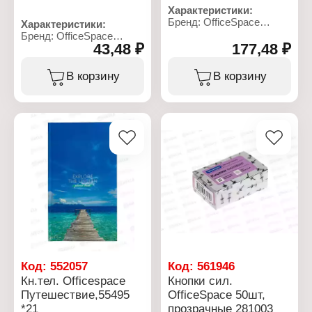
Характеристики:
Бренд: OfficeSpace
Характеристики:
Артикул: 362361
Бренд: OfficeSpace
Тип товара: Записная
43,48 ₽
177,48 ₽
Артикул: 340559
книжка
Тип товара: Домовая
Вариация: телефонная
книга
В корзину
В корзину
книга
Формат: А4
Дизайн: "Open space"
Количество листов: 16 л
Формат: А5
Материал обложки:
Количество листов: 80 л
немелованный картон
Размер: 126х216 мм
Материал блока: офсет
Линовка: линия
Крепление: на скобе
Материал блока: офсет
Плотность бумаги: 55 г/
Тип скрепления: твердый
кв.м
переплет
Плотность обложки: 220-
Эффекты обложки:
250 г/кв.м
выборочный УФ-лак
Ориентация:
Особенность:
вертикальная
алфавитная вырубка
Утвержденная форма:
форма №11
Линовка: табличная
Код:
552057
Код:
561946
Кн.тел. Officespace
Кнопки сил.
Путешествие,55495
OfficeSpace 50шт,
*21
прозрачные 281003