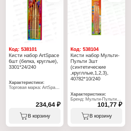
Код:
538101
Код:
538104
Кисти набор ArtSpace
Кисти набор Мульти-
6шт (белка, круглые),
Пульти 3шт
3301*24/240
(синтетические
,кругллые,1,2,3),
40782*10/240
Характеристики:
Торговая марка: ArtSpace
Артикул: 3301
Характеристики:
Тип товара: Набор
Бренд: Мульти-Пульти
кистей
234,64 ₽
101,77 ₽
Артикул: 40782
Назначение: для
Тип товара: Набор
рисования
кистей
В корзину
В корзину
Модель: № 1,3,5,7,9,11
Назначение: для
Комплектация: 6 шт
рисования
Форма: круглые
Модель: № 1,2,3