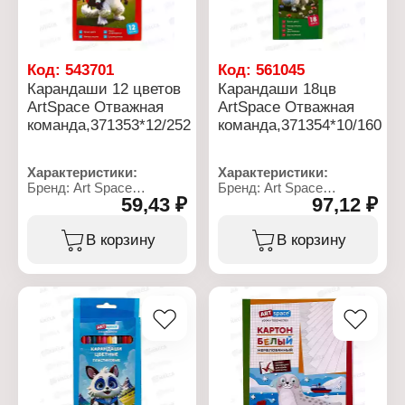
Код:
543701
Код:
561045
Карандаши 12 цветов
Карандаши 18цв
ArtSpace Отважная
ArtSpace Отважная
команда,371353*12/252
команда,371354*10/160
Характеристики:
Характеристики:
Бренд: Art Space
Бренд: Art Space
59,43 ₽
97,12 ₽
Артикул: 371353
Артикул: 371354
Серия: "Отважная
Серия: "Отважная
команда"
команда"
В корзину
В корзину
Тип товара: Набор
Тип товара: Набор
карандашей
карандашей
Цвет грифеля: цветные
Цвет грифеля: цветные
Количество цветов: 12
Количество цветов: 18
цветов
цветов
Диаметр грифеля: 2,65
Диаметр грифеля: 2,65
мм
мм
Материал: пластик
Материал: пластик
Форма корпуса:
Форма корпуса:
шестигранная
шестигранный
Длина корпуса: 175 мм
Длина корпуса: 175 мм