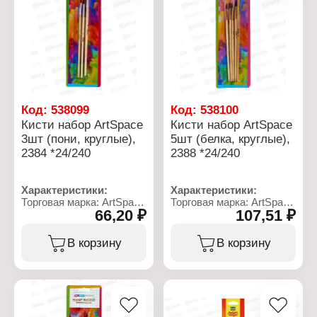
Код:
538099
Код:
538100
Кисти набор ArtSpace
Кисти набор ArtSpace
3шт (пони, круглые),
5шт (белка, круглые),
2384 *24/240
2388 *24/240
Характеристики:
Характеристики:
Торговая марка: ArtSpace
Торговая марка: ArtSpace
66,20 ₽
107,51 ₽
Артикул: 2384
Артикул: 2388
Тип товара: Набор
Тип товара: Набор
кистей
кистей
В корзину
В корзину
Назначение: для
Назначение: для
рисования
рисования
Модель: № 2,4,6
Модель: № 1,2,3,4,5
Комплектация: 3 шт
Комплектация: 5 шт
Форма: круглые
Форма: круглые
Вид ворса: пони
Вид ворса: белка