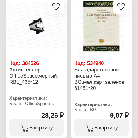
Код:
384526
Код:
534940
Антистеплер
Благодарственное
OfficeSpace,черный,
письмо A4
RBL_435*12
BG,мел.карт.зеленое
61451*20
Характеристики:
Бренд: OfficeSpace
Характеристики:
Артикул: RBL_435
Бренд: BG
Тип товара: Антистеплер
28,26 ₽
9,07 ₽
Артикул: 61451
Назначение: для
Тип товара: Наградной
удаления скоб
бланк
В корзину
В корзину
Цвет: черный
Вид: Благодарственное
Материал: пластик,
письмо