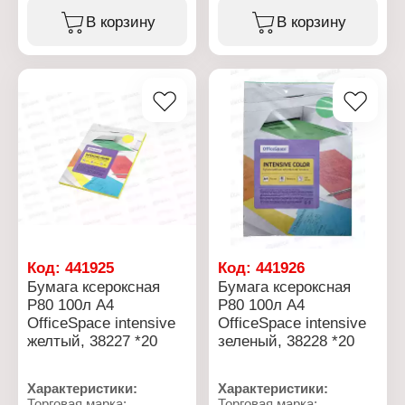
Серия: Intensive
В корзину
В корзину
Тип товара: Бумага
Вид: ксероксная
Тип бумаги: мелованная
Назначение: для
офисной техники
Цвет: голубой
Формат: А4
Количество: 100 листов
Плотность: 80 г/м2
Непрозрачность, %: 92
Код:
441925
Код:
441926
Бумага ксероксная
Бумага ксероксная
P80 100л А4
P80 100л А4
OfficeSpace intensive
OfficeSpace intensive
желтый, 38227 *20
зеленый, 38228 *20
Характеристики:
Характеристики:
Торговая марка:
Торговая марка: