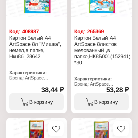
Длина корпуса: 175 мм
Диаметр корпуса: 7 мм
Упаковка: в коробке
Код:
408987
Код:
265369
Картон Белый А4
Картон Белый А4
ArtSpace 8л "Мишка",
ArtSpace 8листов
немел,в папке,
мелованный ,в
Нкн8б_28642
папке,НК8Б001(152941)
*30
Характеристики:
Бренд: ArtSpace
Характеристики:
Артикул: Нкн8б_28642
Бренд: ArtSpace
Тип товара: Картон
38,44 ₽
53,28 ₽
Артикул:
Дизайн: "Мишка"
НК8Б001(152941)
Формат: А4
Тип товара: Картон
В корзину
В корзину
Цвет: белый
Формат: А4
Количество листов: 8
Цвет: белый
листов
Количество листов: 8
Тип картона:
листов
немелованный
Тип картона: мелованный
Упаковка: папка
Упаковка: папка
Плотность: 190 г/м2
Плотность: 230 г/м2