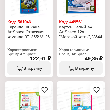
Диаметр корпуса: 7 мм
Диаметр корпуса: 7 мм
Упаковка: в коробке
Упаковка: в коробке
Код:
561046
Код:
449561
Карандаши 24цв
Картон Белый А4
ArtSpace Отважная
ArtSpace 12л
команда,371355*6/126
"Морской котик",28644
Характеристики:
Характеристики:
Бренд: Art Space
Бренд: ArtSpace
122,61 ₽
49,35 ₽
Артикул: 371355
Артикул: 28644
Серия: "Отважная
Тип товара: Картон
команда"
Дизайн: "Морской котик"
В корзину
В корзину
Тип товара: Набор
Формат: А4
карандашей
Цвет: белый
Цвет грифеля: цветные
Количество листов: 12
Количество цветов: 24
листов
цвета
Тип картона:
Диаметр грифеля: 2,65
немелованный
мм
Упаковка: пакет
Материал: пластик
Плотность: 190 г/м2
Форма корпуса:
шестигранная