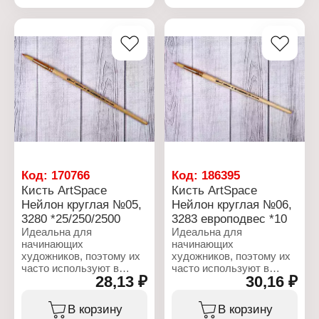
короткой ручкой из
короткой ручкой из
Вид ворсаков плотно
дерева также подходит
дерева также подходит
прилегать друг к другу во
для малышей.
для малышей.
влажной среде.
Характеристики:
Характеристики:
Характеристики:
Торговая марка: ArtSpace
Торговая марка: ArtSpace
Торговая марка: ArtSpace
Артикул: 3271
Артикул: 3274
Артикул: 14519
Тип товара: Кисть
Тип товара: Кисть
Тип товара: Кисть
Назначение:
Назначение:
Назначение:
художественная
художественная
художественная
Модель: № 02
Модель: № 03
Модель: № 10
Форма: круглая
Форма: круглая
Форма: круглая
Вид ворса: нейлон
Вид ворса: нейлон
Вид ворса: белка
Код:
170766
Код:
186395
Кисть ArtSpace
Кисть ArtSpace
Нейлон круглая №05,
Нейлон круглая №06,
3280 *25/250/2500
3283 европодвес *10
Идеальна для
Идеальна для
начинающих
начинающих
художников, поэтому их
художников, поэтому их
часто используют в
часто используют в
28,13 ₽
30,16 ₽
детских
детских
образовательных
образовательных
учреждениях. Кисть
учреждениях. Кисть
В корзину
В корзину
круглой формы с
круглой формы с