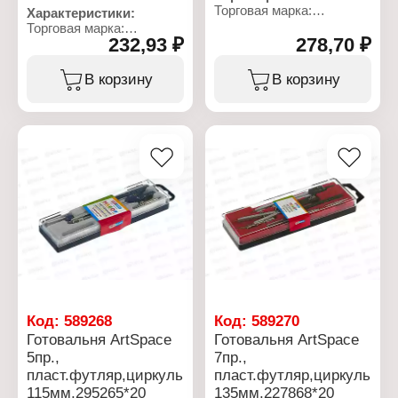
Торговая марка:
Характеристики:
OfficeSpace
Торговая марка:
Артикул: 363199
232,93 ₽
278,70 ₽
OfficeSpace
Тип товара: Бумага
Артикул: 315727
Назначение: писчая
Серия: Intensive
В корзину
В корзину
Вид: газетная
Тип товара: Бумага
Плотность: 42-47 г/м2
Вид: ксероксная
Белизна, %: 60
Тип бумаги: мелованная
Формат: А4
Назначение: для
Количество: 500 л
офисной техники
Цвет: красный
Формат: А4
Количество: 100 листов
Плотность: 80 г/м2
Непрозрачность, %: 92
Код:
589268
Код:
589270
Готовальня ArtSpace
Готовальня ArtSpace
5пр.,
7пр.,
пласт.футляр,циркуль
пласт.футляр,циркуль
115мм,295265*20
135мм,227868*20