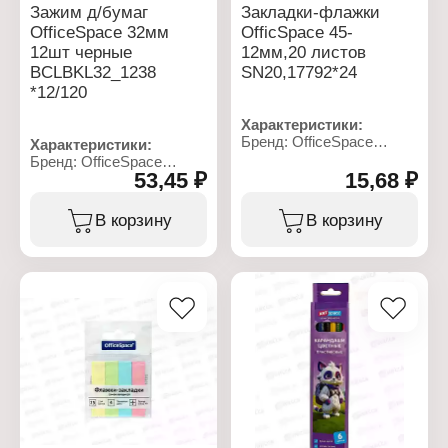
Зажим д/бумаг
Закладки-флажки
OfficeSpace 32мм
OfficSpace 45-
12шт черные
12мм,20 листов
BCLBKL32_1238
SN20,17792*24
*12/120
Характеристики:
Бренд: OfficeSpace
Характеристики:
Артикул: SN20_17792
Бренд: OfficeSpace
Тип товара: Закладки
53,45 ₽
15,68 ₽
Артикул: 178801
Вариация:
Тип товара: Зажим для
самоклеящиеся
бумаг
В корзину
В корзину
Размер: 45х12 мм
Цвет: черный
Количество: 5х20 шт
Ширина: 32 мм
Форма закладки: флажки
Количество: 12 шт
Упаковка: картонная
коробка
Материал: металл