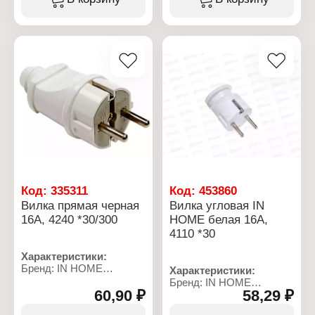
Назначение: для
Вид: прямая
приборов бытового
Назначение: для
назначения
силового
Форма: круглая
электрооборудования
Номинальное
Форма: круглая
напряжение: 230 В
Номинальное
Номинальная сила тока:
напряжение: 230 В
16 А
Номинальная сила тока:
Степень защиты: IP20
16 А
Материал корпуса:
Степень защиты: IP44
пластик
Материал корпуса:
Цвет: белый
каучук
Заземление: с
Особенность:
заземлением
влагозащищенная
Цвет: черный
Заземление: с
Код:
335311
Код:
453860
заземлением
Вилка прямая черная
Вилка угловая IN
16А, 4240 *30/300
HOME белая 16А,
4110 *30
Характеристики:
Бренд: IN HOME
Характеристики:
Тип товара: Вилка
Бренд: IN HOME
электрическая
60,90 ₽
58,29 ₽
Тип товара: Вилка
Модель: 4240
электрическая