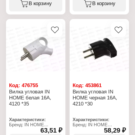
Вид: прямая
Модель: 4110
В корзину
В корзину
Назначение: для
Вид: угловая
приборов бытового
Назначение: для
назначения
приборов бытового
Форма: круглая
назначения
Номинальное
Форма: круглая
напряжение: 230 В
Номинальное
Номинальная сила тока:
напряжение: 230 В
16 А
Номинальная сила тока:
Степень защиты: IP20
16 А
Материал корпуса:
Степень защиты: IP20
пластик
Материал корпуса:
Максимальная нагрузка:
пластик
3500 Вт
Цвет: белый
Цвет: черный
Заземление: с
Заземление: с
заземлением
заземлением
Код:
476755
Код:
453861
Вилка угловая IN
Вилка угловая IN
HOME белая 16А,
HOME черная 16А,
4120 *35
4210 *30
Характеристики:
Характеристики:
Бренд: IN HOME
Бренд: IN HOME
63,51 ₽
58,29 ₽
Тип товара: Вилка
Тип товара: Вилка
электрическая
электрическая