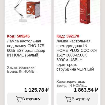
Вид крепления: на
Напряжение: 220 В
основании, со
Размер: 610х155 мм
струбциной
Вид крепления: на
Степень защиты: IP20
основании, со
Цвет: черный
струбциной
Максимальная высота:
Степень защиты: IP20
610 мм
Цвет: розовый
Тип питания: от сети
Максимальная высота:
Материал: металл,
610 мм
Код:
509245
Код:
592170
пластик
Тип питания: от сети
Лампа настольная
Лампа настольная
Расположение
Материал: металл,
выключателя: на шнуре
под лампу СНО-17Б
светодиодная IN
пластик
питания
60Вт Е27 органайзер
HOME PLUS ССС-02Ч
Расположение
Лампа в комплекте: нет
выключателя: на шнуре
IN HOME (белый)
15Вт 3000-6500К
питания
600Лм USB, с
Лампа в комплекте: нет
адаптером,
Характеристики:
струбцина ЧЕРНЫЙ
Бренд: IN HOME
Тип товара: Лампа
Модель: СНО-17Б
Характеристики:
Вид: настольная
Бренд: IN HOME
Вариация: светильник
1 125,78 ₽
1 863,54 ₽
Серия: "PLUS"
настольный под лампу
Тип товара: Лампа
Максимальная
Модель: ССС-02Ч
В корзину
В корзину
мощность: 60 Вт
Вид: настольная
Тип лампы: