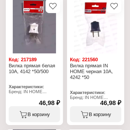
Код:
217189
Код:
221560
Вилка прямая белая
Вилка прямая IN
10А, 4142 *50/500
HOME черная 10А,
4242 *50
Характеристики:
Бренд: IN HOME
Характеристики:
Тип товара: Вилка
Бренд: IN HOME
электрическая
46,98 ₽
46,98 ₽
Тип товара: Вилка
Модель: 4142
электрическая
Вид: прямая
Модель: 4242
В корзину
В корзину
Назначение: для
Вид: прямая
приборов бытового
Назначение: для
назначения
приборов бытового