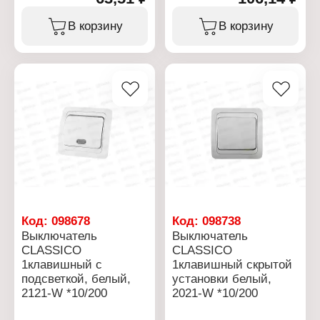
электрическая
электрическая
Модель: 4220
Модель: 9220
В корзину
В корзину
Вид: угловая
Вид: угловая
Назначение: для
Назначение: для
приборов бытового
приборов бытового
назначения
назначения
Форма: круглая
Форма: круглая
Номинальное
Номинальное
напряжение: 230 В
напряжение: 230 В
Номинальная сила тока:
Номинальная сила тока:
16 А
16 А
Степень защиты: IP20
Степень защиты: IP44
Материал корпуса:
Материал корпуса:
пластик
каучук
Особенность: с кольцом
Особенность: с кольцом
извлечения
извлечения
Цвет: черный
Цвет: черный
Заземление: с
Заземление: с
Код:
098678
Код:
098738
заземлением
заземлением
Выключатель
Выключатель
CLASSICO
CLASSICO
1клавишный с
1клавишный скрытой
подсветкой, белый,
установки белый,
2121-W *10/200
2021-W *10/200