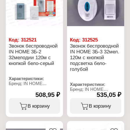
Максимальная нагрузка:
1200 Вт
Способ монтажа:
настенный, потолочный
Освещенность датчика:
10-2000 Люкс
Угол обнаружения: 180-
360 градусов
Код:
312521
Код:
312525
Степень защиты: IP44
Звонок беспроводной
Звонок беспроводной
Цвет: белый
IN HOME 3Б-2
IN HOME 3Б-3 32мел.
Материал: пластик
32мелодии 120м с
120м с кнопкой
Рабочая температура: от
-40 до +50 С
кнопкой бело-серый
подсветка бело-
Габаритные размеры:
голубой
86х65х83 мм
Монтаж: накладной
Характеристики:
Бренд: IN HOME
Характеристики:
Тип товара: Звонок
Бренд: IN HOME
дверной
508,95 ₽
535,05 ₽
Тип товара: Звонок
Модель: 3Б-2
дверной
Вид: беспроводной
Модель: 3Б-3
В корзину
В корзину
Способ монтажа:
Вид: беспроводной
накладной
Способ монтажа:
Цвет: Белый, серый
накладной
Количество мелодий: 32
Цвет: белый, голубой
мелодии
Количество мелодий: 32