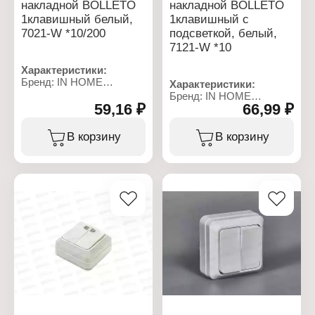
накладной BOLLETO
накладной BOLLETO
1клавишный белый,
1клавишный с
7021-W *10/200
подсветкой, белый,
7121-W *10
Характеристики:
Бренд: IN HOME
Характеристики:
Серия: "BOLLETO"
Бренд: IN HOME
Тип товара:
59,16 ₽
66,99 ₽
Серия: "BOLLETO"
Выключатель
Тип товара:
Количество клавиш: 1
Выключатель
В корзину
В корзину
клавиша
Количество клавиш: 1
Тип установки: открытая
клавиша
установка
Тип установки: открытая
Подсветка: нет
установка
Номинальная сила тока:
Подсветка: с подсветкой
10 А
Номинальная сила тока:
Цвет: белый
10 А
Материал: пластик
Цвет: белый
Степень защиты: IP20
Материал: пластик
Степень защиты: IP20