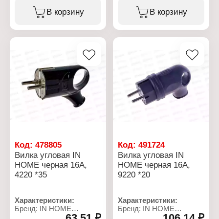
Модель: 4120
Модель: 4210
В корзину
В корзину
Вид: угловая
Вид: угловая
Назначение: для
Назначение: для
приборов бытового
приборов бытового
назначения
назначения
Форма: круглая
Форма: круглая
Номинальное
Номинальное
напряжение: 230 В
напряжение: 230 В
Номинальная сила тока:
Номинальная сила тока:
16 А
16 А
Степень защиты: IP20
Степень защиты: IP20
Материал корпуса:
Материал корпуса:
пластик
пластик
Особенность: с кольцом
Цвет: черный
извлечения
Заземление: с
Цвет: белый
заземлением
Заземление: с
Код:
478805
Код:
491724
заземлением
Вилка угловая IN
Вилка угловая IN
HOME черная 16А,
HOME черная 16А,
4220 *35
9220 *20
Характеристики:
Характеристики:
Бренд: IN HOME
Бренд: IN HOME
63,51 ₽
106,14 ₽
Тип товара: Вилка
Тип товара: Вилка