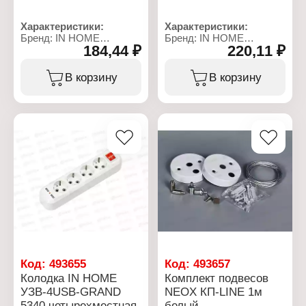
Характеристики:
Характеристики:
Бренд: IN HOME
Бренд: IN HOME
184,44 ₽
220,11 ₽
Тип товара: Колодка
Тип товара: Колодка
розеточная
розеточная
Модель: УЗВ-3-GRAND
Модель: УЗВ-4-GRAND
В корзину
В корзину
Количество розеток: 3
Количество розеток: 4
розетки
розетки
Напряжение: 220 В
Напряжение: 220 В
Заземление: с
Заземление: с
заземлением
заземлением
Номинальный ток: 16 А
Номинальный ток: 16 А
Максимальная нагрузка:
Максимальная нагрузка:
3500 Вт
3500 Вт
Материал: пластик
Материал: пластик
Выключатель: с
Выключатель: с
выключателем
выключателем
Цвет: белый
Цвет: белый
Степень защиты: IP20
Степень защиты: IP20
Световая индикация:
Световая индикация:
есть
есть
Код:
493655
Код:
493657
Колодка IN HOME
Комплект подвесов
УЗВ-4USB-GRAND
NEOХ КП-LINE 1м
5340 четырехместная
белый