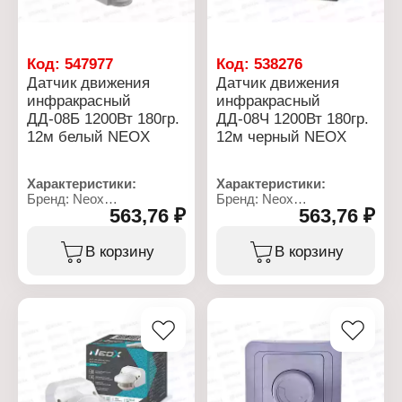
Код:
547977
Код:
538276
Датчик движения
Датчик движения
инфракрасный
инфракрасный
ДД-08Б 1200Вт 180гр.
ДД-08Ч 1200Вт 180гр.
12м белый NEOX
12м черный NEOX
Характеристики:
Характеристики:
Бренд: Neox
Бренд: Neox
563,76 ₽
563,76 ₽
Тип товара: Датчик
Тип товара: Датчик
движения
движения
Модель: ДД-08Б
Модель: ДД-08Ч
В корзину
В корзину
Тип сенсора:
Тип сенсора:
инфракрасный
инфракрасный
Время задержки: от 10
Время задержки: от 10
сек до 7 мин
сек до 7 мин
Радиус действия: 6-12 м
Радиус действия: 6-12 м
Напряжение: 220 В
Напряжение: 220 В
Рекомендуемая высота
Рекомендуемая высота
установки: 4 м
установки: 4 м
Максимальная нагрузка:
Максимальная нагрузка:
1200 Вт
1200 Вт