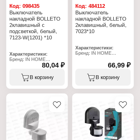
Код:
098435
Код:
484112
Выключатель
Выключатель
накладной BOLLETO
накладной BOLLETO
2клавишный с
2клавишный, белый,
подсветкой, белый,
7023*10
7123-W(1201) *10
Характеристики:
Бренд: IN HOME
Характеристики:
Серия: "BOLLETO"
Бренд: IN HOME
Тип товара:
80,04 ₽
66,99 ₽
Серия: "BOLLETO"
Выключатель
Тип товара:
Количество клавиш: 2
Выключатель
В корзину
В корзину
клавиши
Количество клавиш: 2
Тип установки: открытая
клавиши
установка
Тип установки: открытая
Подсветка: нет
установка
Номинальная сила тока:
Подсветка: с подсветкой
10 А
Номинальная сила тока:
Цвет: белый
10 А
Материал: пластик
Цвет: белый
Степень защиты: IP20
Материал: пластик
Степень защиты: IP20