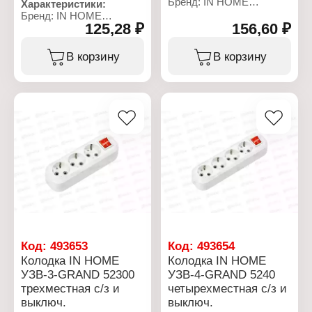
Бренд: IN HOME
Характеристики:
Тип товара: Колодка
Бренд: IN HOME
розеточная
125,28 ₽
156,60 ₽
Тип товара: Колодка
Модель: УЗ-4-GRAND
розеточная
Количество розеток: 4
Модель: УЗ-3-GRAND
В корзину
В корзину
розетки
Количество розеток: 3
Напряжение: 220 В
розетки
Заземление: с
Напряжение: 220 В
заземлением
Заземление: с
Номинальный ток: 16 А
заземлением
Максимальная нагрузка:
Номинальный ток: 16 А
3500 Вт
Максимальная нагрузка:
Материал: пластик
3500 Вт
Выключатель: без
Материал: пластик
выключателя
Выключатель: без
Цвет: белый
выключателя
Степень защиты: IP20
Цвет: белый
Степень защиты: IP20
Габаритные размеры:
41х59х155 мм
Световая индикация: нет
Код:
493653
Код:
493654
Колодка IN HOME
Колодка IN HOME
УЗВ-3-GRAND 52300
УЗВ-4-GRAND 5240
трехместная с/з и
четырехместная с/з и
выключ.
выключ.