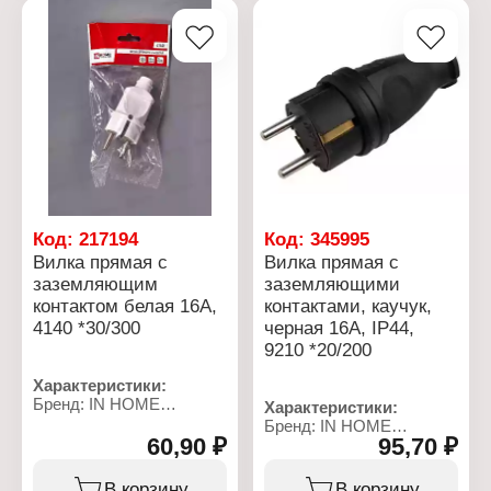
Форма: круглая
назначения
Напряжение: 220 В
Форма: круглая
Номинальная сила тока:
Напряжение: 220 В
10 А
Номинальная сила тока:
Степень защиты: IP20
10 А
Материал корпуса:
Степень защиты: IP20
пластик
Материал корпуса:
Диаметр штепсельных
пластик
контактов: 4,8 мм
Диаметр штепсельных
Цвет: белый
контактов: 4,8 мм
Заземление: без
Цвет: черный
заземления
Заземление: без
заземления
Код:
217194
Код:
345995
Вилка прямая с
Вилка прямая с
заземляющим
заземляющими
контактом белая 16А,
контактами, каучук,
4140 *30/300
черная 16А, IP44,
9210 *20/200
Характеристики:
Бренд: IN HOME
Характеристики:
Тип товара: Вилка
Бренд: IN HOME
электрическая
60,90 ₽
95,70 ₽
Тип товара: Вилка
Модель: 4140
электрическая
Вид: прямая
Модель: 9210
В корзину
В корзину