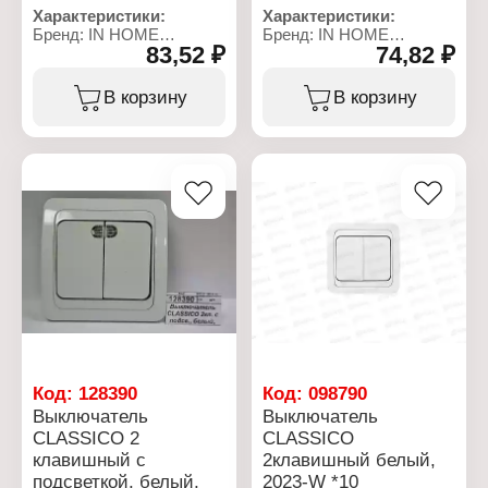
Характеристики:
Характеристики:
Бренд: IN HOME
Бренд: IN HOME
83,52 ₽
74,82 ₽
Серия: "Classico"
Серия: "Classico"
Тип товара:
Тип товара:
Выключатель
Выключатель
В корзину
В корзину
Количество клавиш: 1
Количество клавиш: 1
клавиша
клавиша
Тип установки: скрытая
Тип установки: скрытая
установка
установка
Подсветка: с подсветкой
Подсветка: нет
Номинальная сила тока:
Номинальная сила тока:
10 А
10 А
Цвет: белый
Цвет: белый
Материал: пластик
Материал: пластик
Степень защиты: IP20
Степень защиты: IP20
Код:
128390
Код:
098790
Выключатель
Выключатель
CLASSICO 2
CLASSICO
клавишный с
2клавишный белый,
подсветкой, белый,
2023-W *10