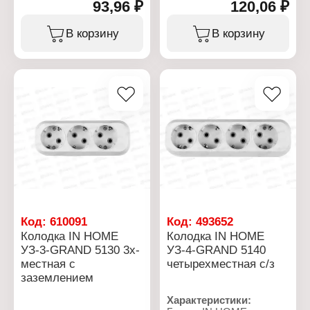
93,96 ₽
120,06 ₽
Тип товара: Колодка
Тип товара: Колодка
розеточная
розеточная
Модель: У-3-GRAND
Модель: У-4-GRAND
В корзину
В корзину
Количество розеток: 3
Количество розеток: 4
розетки
розетки
Напряжение: 220 В
Напряжение: 220 В
Заземление: без
Заземление: без
заземления
заземления
Номинальный ток: 10 А
Номинальный ток: 10 А
Максимальная нагрузка:
Максимальная нагрузка:
2200 Вт
2200 Вт
Материал: пластик
Материал: пластик
Выключатель: без
Выключатель: без
выключателя
выключателя
Цвет: белый
Цвет: белый
Степень защиты: IP20
Степень защиты: IP20
Сечение провода: 2х1,5
кв.мм
Код:
610091
Код:
493652
Колодка IN HOME
Колодка IN HOME
УЗ-3-GRAND 5130 3х-
УЗ-4-GRAND 5140
местная с
четырехместная с/з
заземлением
Характеристики: