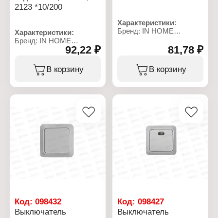
2123 *10/200
Характеристики:
Бренд: IN HOME
Характеристики:
Серия: "Classico"
Бренд: IN HOME
Тип товара:
92,22 ₽
81,78 ₽
Серия: "Classico"
Выключатель
Тип товара:
Количество клавиш: 2
Выключатель
В корзину
В корзину
клавиши
Количество клавиш: 2
Тип установки: скрытая
клавиши
установка
Тип установки: скрытая
Подсветка: нет
установка
Номинальная сила тока:
Подсветка: с подсветкой
10 А
Номинальная сила тока:
Цвет: белый
10 А
Материал: пластик
Цвет: белый
Степень защиты: IP20
Материал: пластик
Степень защиты: IP20
Код:
098432
Код:
098427
Выключатель
Выключатель