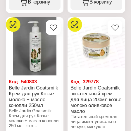
В корзину
В корзину
регенерируют сухую
заживляющие
кожу ног,
компоненты. Помимо
восстанавливают ее
этого, натуральные
эластичность и мягкость.
ингредиенты продукта
В составе эфирное
оказывают
масло лаванды, которое
дезодорирующее
обладает
действие, дарят
антибактериальным,
ощущение свежести и
противогрибковым и
снимают усталость ног.
противовоспалительным
Состав: Вода, Глицерин,
действием, экстракт
Цетеариловый спирт,
семени льна, который
Цетеарет-20,
защищает и питатает
Минеральное масло,
кожу, также пчелиный
Диметикон,
воск, который образует
Изопропилпальмитат,
на коже воскообразную
Масло авокадо,
Код:
540803
Код:
329778
пленку, делая кожу
Глицерилстеарат, Цера
Belle Jardin Goatsmilk
Belle Jardin Goatsmilk
нежной, гладкой и
Альба (пчелиный воск),
Крем для рук Козье
питательный крем
эластичной, и масло
Ланолил, Экстракт Алоэ
молоко + масло
для лица 200мл козье
зародышей пшеницы,
Барбадосского,
которое регенерирует и
мочевина, растворимый
конопли 250мл
молоко оливковое
смягчает кожу. Состав:
коллаген,
Belle Jardin Goatsmilk
масло
Вода, жидкий парафин,
гидролизованный
Крем для рук Козье
Питательный крем для
Цетеариловый спирт,
эластин, Аллантоин,
молоко + масло конопли
лица имеет уникально
Глицерин,
Пантенол, полиакрилат
250 мл - это
легкую, мягкую и
этилгексилстеарат,
натрия,
эффективное средство