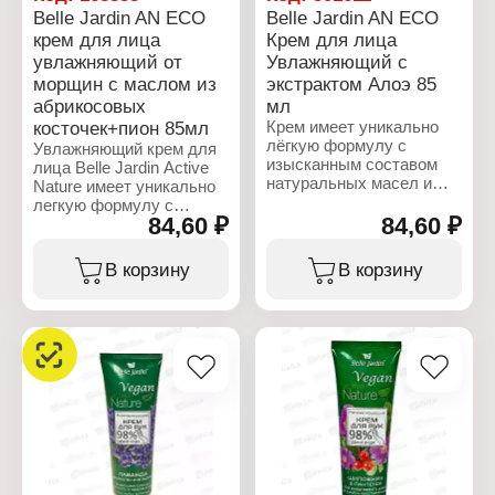
(витамин Е), тетранатрий
ровный, яркий и
Belle Jardin AN ECO
Belle Jardin AN ECO
ЭДТК, бензоат натрия,
безупречный цвет лица.
крем для лица
Крем для лица
сорбат калия,
увлажняющий от
Увлажняющий с
бензиловый спирт,
Характеристики:
отдушка.
морщин с маслом из
экстрактом Алоэ 85
Бренд: Belle Jardin
абрикосовых
мл
Серия: Active Nature
Характеристики:
косточек+пион 85мл
Крем имеет уникально
Линейка: Eco
Бренд: Belle Jardin
лёгкую формулу с
Тип товара: Крем для
Увлажняющий крем для
Серия: Active Nature
изысканным составом
лица
лица Belle Jardin Active
Тип товара: Крем для
натуральных масел и
Эффект: Отбеливающий
Nature имеет уникально
лица
экстрактов
Вариация: "Экстракт
легкую формулу с
Применение: дневной
растительного
огурца и Экстракт
84,60 ₽
84,60 ₽
изысканным составом
Эффект: питательный,
происхождения.
лимона"
натуральных
от морщин
Экстракт алоэ, масло из
Объем: 85 мл
косметических масел и
В корзину
В корзину
Вариация: "Аргановое
косточек винограда,
Тип кожи: для всех типов
экстрактов
масло"
входящие в состав
кожи
растительного
Объем: 85 мл
увлажняют, питают,
происхождения. Масло
регенерируют и
абрикосовых косточек,
увлажняют кожу лица.
экстракт пиона
Крем служит прекрасной
входящие в состав
основой под макияж.
продукта, питают,
поддерживают высокий
Характеристики:
уровень увлажнения
Бренд: Belle Jardin
эпидермиса. Средство
Серия: Active Nature
восстанавливает,
Тип товара: Крем для
повышает тонус и