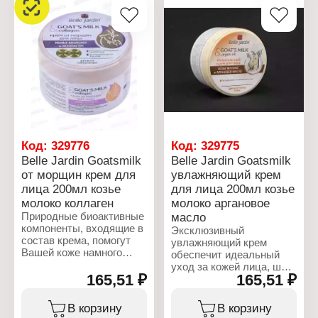
Код:
329776
Код:
329775
Belle Jardin Goatsmilk
Belle Jardin Goatsmilk
от морщин крем для
увлажняющий крем
лица 200мл козье
для лица 200мл козье
молоко коллаген
молоко аргановое
Природные биоактивные
масло
компоненты, входящие в
Эксклюзивный
состав крема, помогут
увлажняющий крем
Вашей коже намного
обеспечит идеальный
дольше оставаться
уход за кожей лица, шеи
молодой и
165,51 ₽
165,51 ₽
и декольте. Крем
привлекательной.
сокращает потерю влаги,
Антивозрастной,
поддерживает
В корзину
В корзину
регенерирующий крем
необходимый уровень