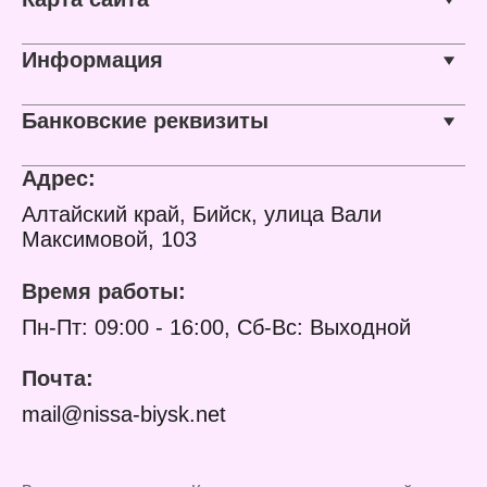
бергамот, яблоко, ананас
Ноты сердца: береза,
пачули
Базовые ноты: мускус,
Информация
дуб, ваниль
Банковские реквизиты
Адрес:
Алтайский край, Бийск, улица Вали
Максимовой, 103
Время работы:
Пн-Пт: 09:00 - 16:00, Сб-Вс: Выходной
Почта:
mail@nissa-biysk.net