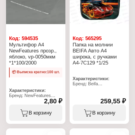
Код:
594535
Код:
565295
Мультифор А4
Папка на молнии
NewFeatures прозр.,
BEIFA Авто А4
яблоко, vp-0050мкм
широка, с ручками
*1*100/2000
А4-7С129 *1/25
📦 Выписка кратно:100 шт.
Характеристики:
Бренд: Beifa
Артикул: А4-7С129
Характеристики:
Тип товара: Папка
Бренд: NewFeatures
Модель: "Авто"
2,80 ₽
259,55 ₽
Артикул: VP-0050
Формат: А4
Тип товара: Файл -
Размер: 35х27х7 см
вкладыш (мультифора)
В корзину
В корзину
Материал: полиэстер,
Формат: А4
ПВХ
Количество: 100 шт
Количество отделений: 1
Плотность: 50 мкм
отдел
Фактура: глянцевый
Тип крепления: на