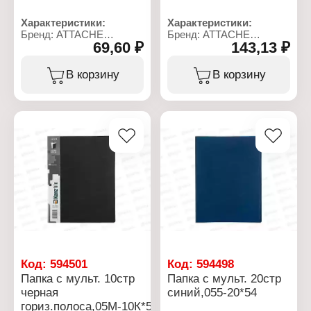
Характеристики:
Характеристики:
Бренд: ATTACHE
Бренд: ATTACHE
69,60 ₽
143,13 ₽
Артикул: 055-10
Артикул: 05М-10К
Тип товара: Папка
Тип товара: Папка
Вариация: с
Вариация: с
В корзину
В корзину
вкладышами
вкладышами
(мультифорами)
(мультифорами)
Формат: А4
Формат: А4
Цвет: красный
Цвет: синий
Количество вкладышей:
Количество вкладышей:
10 шт
10 шт
Материал: пластик
Материал: пластик
Код:
594501
Код:
594498
Папка с мульт. 10стр
Папка с мульт. 20стр
черная
синий,055-20*54
гориз.полоса,05М-10К*54