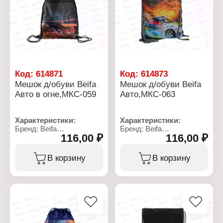
Количество цветов: 4
Размер корпуса: 115х25
цвета
мм
Толщина линии: 1-5 мм
Упаковка: в ПВХ
упаковке
Код:
614871
Код:
614873
Мешок д/обуви Beifa
Мешок д/обуви Beifa
Авто в огне,МКС-059
Авто,МКС-063
Характеристики:
Характеристики:
Бренд: Beifa
Бренд: Beifa
116,00 ₽
116,00 ₽
Артикул: МКС-059
Артикул: МКС-063
Тип товара: Сумка для
Тип товара: Сумка для
обуви
обуви
В корзину
В корзину
Вид товара: мешок
Вид товара: мешок
Модель: "Авто в огне"
Модель: "Авто Субару"
Конструкция: с карманом
Конструкция: с карманом
на молнии
на молнии
Размер: 35х42 см
Размер: 35х42 см
Материал: полиэстер
Материал: полиэстер
210D
210D
Покрытие: полиуретан
Покрытие: полиуретан