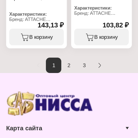
Характеристики:
Бренд: ATTACHE
Характеристики:
Артикул: 055-20
Бренд: ATTACHE
Тип товара: Папка
143,13 ₽
103,82 ₽
Артикул: 05М-10К
Вариация: с
Тип товара: Папка
вкладышами
Вариация: с
В корзину
В корзину
(мультифорами)
вкладышами
Формат: А4
(мультифорами)
Цвет: синий
Формат: А4
Количество вкладышей:
Цвет: черный
20 шт
Количество вкладышей:
1
2
3
Материал: пластик
10 шт
Материал: пластик
Карта сайта