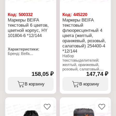
Код:
500332
Код:
445220
Маркеры BEIFA
Маркеры BEIFA
текстовый 6 цветов,
текстовый
цветной корпус, HY
флюоресцентный 4
101804-6 *12/144
цвета (желтый,
оранжевый, розовый,
салатовый) 254400-4
Характеристики:
*12/144
Бренд: Beifa
Набор
Артикул: 101804-6
текстовыделителей:
Тип товара: Набор
желтый, оранжевый,
маркеров
розовый, салатовый.
Вариация: набор
158,05 ₽
147,74 ₽
текстовыделителей
Характеристики:
Количество цветов: 6
Бренд: Beifa
В корзину
В корзину
цветов
Артикул: 254400-4
Форма наконечника:
Тип товара: Набор
скошенный
маркеров
Форма корпуса: плоский
Форма наконечника:
Толщина линии: 1-5 мм
скошенный
Основа чернил: вода
Материал: пластик
Материал корпуса:
Назначение: текстовые
пластик