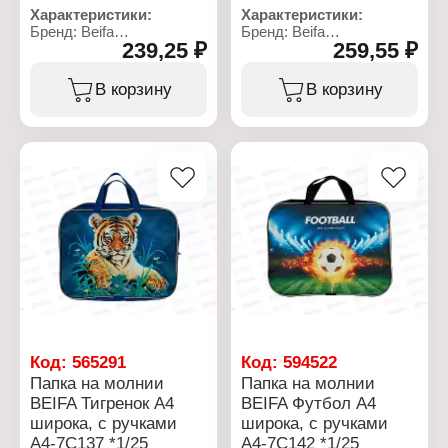
Характеристики:
Характеристики:
Бренд: Beifa
Бренд: Beifa
239,25 ₽
259,55 ₽
Артикул: А4-7-120
Артикул: А4-7С143
Тип товара: Папка
Тип товара: Папка
Цвет: синий
Модель: "Собака"
В корзину
В корзину
Формат: А4
Формат: А4
Размер: 35х27х7 см
Размер: 35х27х7 см
Материал: полиэстер,
Материал: полиэстер,
ПВХ
ПВХ
Количество отделений: 1
Количество отделений: 1
отдел
отдел
Тип крепления: на
Тип крепления: на
молнии
молнии
Особенность: с ручками
Код:
565291
Код:
594522
Папка на молнии
Папка на молнии
BEIFA Тигренок А4
BEIFA Футбол А4
широка, с ручками
широка, с ручками
А4-7С137 *1/25
А4-7С142 *1/25