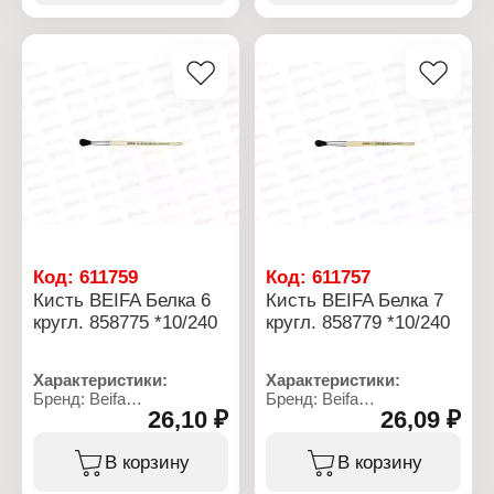
Форма: круглая
Ширина: 4,1 см
Вид ворса: белка
Количество: 12 шт
Материал ручки: дерево
Упаковка: картонная
коробка
Материал: металл
Код:
611759
Код:
611757
Кисть BEIFA Белка 6
Кисть BEIFA Белка 7
кругл. 858775 *10/240
кругл. 858779 *10/240
Характеристики:
Характеристики:
Бренд: Beifa
Бренд: Beifa
26,10 ₽
26,09 ₽
Артикул: 858775
Артикул: 858779
Тип товара: Кисть
Тип товара: Кисть
Назначение:
Назначение:
В корзину
В корзину
художественная
художественная
Модель: № 06
Модель: № 7