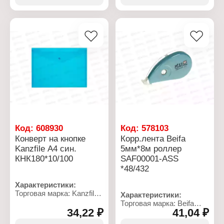
Форма: круглая
Цвет: желтый
Вид ворса: белка
Тип крепления: на кнопке
Материал ручки: дерево
Материал: пластик
Толщина материала: 180
мкм
Код:
608930
Код:
578103
Конверт на кнопке
Корр.лента Beifa
Kanzfile А4 син.
5мм*8м роллер
КНК180*10/100
SAF00001-ASS
*48/432
Характеристики:
Торговая марка: Kanzfile
Характеристики:
Артикул: КНК-180-ПП
Торговая марка: Beifa
Тип товара: Папка
34,22 ₽
41,04 ₽
Артикул: SAF00001-ASS
Вариация: конверт
Тип товара: Корректор