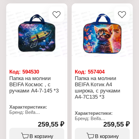
Количество отделений: 1
Количество отделений: 1
отдел
отдел
Тип крепления: на
Тип крепления: на
молнии
молнии
Особенность: с ручками
Особенность: с ручками
Материал: полиэстер
Материал: полиэстер
Код:
594530
Код:
557404
Папка на молнии
Папка на молнии
BEIFA Космос , с
BEIFA Котик А4
ручками А4-7-145 *3
широка, с ручками
А4-7С135 *3
Характеристики:
Бренд: Beifa
Характеристики:
Артикул: А4-7-145
Бренд: Beifa
Тип товара: Папка
259,55 ₽
259,55 ₽
Артикул: А4-7С135
Модель: "Кокос"
Тип товара: Папка
Формат: А4
Модель: "Котик"
В корзину
В корзину
Размер: 35х27х7 см