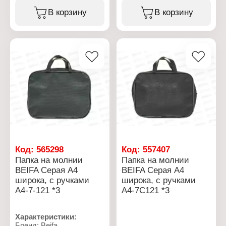
Тип товара: Папка
Тип товара: Папка
Модель: "Монстр Трак"
Модель: "Мото"
В корзину
В корзину
Формат: А4
Формат: А4
Размер: 35х27х7 см
Размер: 35х27х7 см
Материал: полиэстер,
Материал: полиэстер,
ПВХ
ПВХ
Количество отделений: 1
Количество отделений: 1
отдел
отдел
Тип крепления: на
Тип крепления: на
молнии
молнии
Особенность: с ручками
Особенность: с ручками
Код:
565298
Код:
557407
Папка на молнии
Папка на молнии
BEIFA Серая А4
BEIFA Серая А4
широка, с ручками
широка, с ручками
А4-7-121 *3
А4-7С121 *3
Характеристики:
Бренд: Beifa