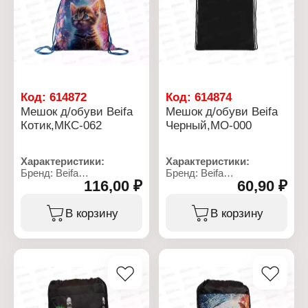
Тип застежки: шнурок
Тип застежки: шнурок
Код:
614872
Код:
614874
Мешок д/обуви Beifa
Мешок д/обуви Beifa
Котик,МКС-062
Черный,МО-000
Характеристики:
Характеристики:
Бренд: Beifa
Бренд: Beifa
116,00 ₽
60,90 ₽
Артикул: МКС-062
Артикул: МО-000
Тип товара: Сумка для
Тип товара: Сумка для
обуви
обуви
В корзину
В корзину
Вид товара: мешок
Вид товара: мешок
Модель: "Котик"
Цвет: черный
Конструкция: с карманом
Размер: 34х42 см
на молнии
Материал: полиэстер
Размер: 35х42 см
210D
Материал: полиэстер
Покрытие: полиуретан
210D
Тип застежки: шнурок
Покрытие: полиуретан