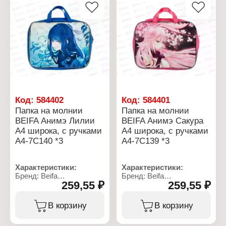
молнии
Код:
584402
Код:
584401
Папка на молнии
Папка на молнии
BEIFA Анимэ Лилии
BEIFA Анимэ Сакура
А4 широка, с ручками
А4 широка, с ручками
А4-7С140 *3
А4-7С139 *3
Характеристики:
Характеристики:
Бренд: Beifa
Бренд: Beifa
259,55 ₽
259,55 ₽
Артикул: А4-7С140
Артикул: А4-7С139
Серия: Аниме
Серия: Аниме
Тип товара: Папка
Тип товара: Папка
В корзину
В корзину
Модель: "Лилии"
Модель: "Сакура"
Формат: А4
Формат: А4