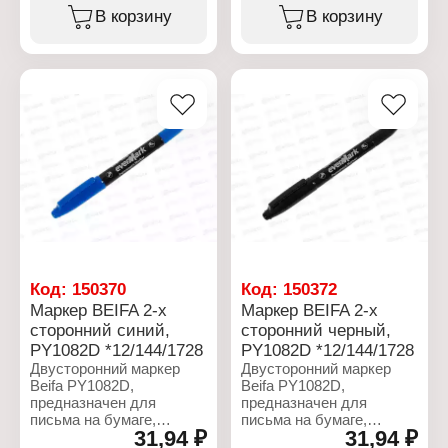
Формат: А4
Вариация: лента
В корзину
В корзину
Цвет: синий
Цвет корпуса: в
Тип крепления: на кнопке
ассортименте
Материал: пластик
Длина: 8 м
Толщина материала: 180
Ширина: 5 мм
мкм
Код:
150370
Код:
150372
Маркер BEIFA 2-х
Маркер BEIFA 2-х
сторонний синий,
сторонний черный,
PY1082D *12/144/1728
PY1082D *12/144/1728
Двусторонний маркер
Двусторонний маркер
Beifa PY1082D,
Beifa PY1082D,
предназначен для
предназначен для
письма на бумаге,
письма на бумаге,
31,94 ₽
31,94 ₽
картоне, дереве,
картоне, дереве,