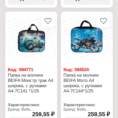
Формат: А4
Материал: полиэстер,
Размер: 35х27х7 см
ПВХ
Материал: полиэстер,
Количество отделений: 1
ПВХ
отдел
Количество отделений: 1
Тип крепления: на
отдел
молнии
Тип крепления: на
Особенность: с ручками
молнии
Особенность: с ручками
Код:
594771
Код:
594524
Папка на молнии
Папка на молнии
BEIFA Монстр трак А4
BEIFA Мото А4
широка, с ручками
широка, с ручками
А4-7С141 *1/25
А4-7С144*1/25
Характеристики:
Характеристики:
Бренд: Beifa
Бренд: Beifa
259,55 ₽
259,55 ₽
Артикул: А4-7С138
Артикул: А4-7С144