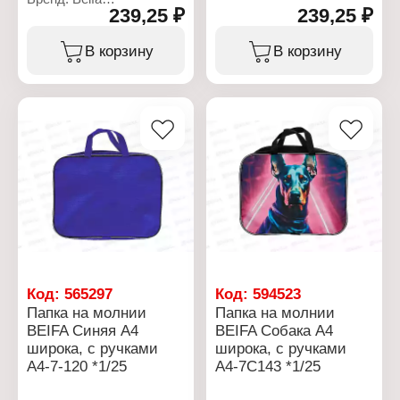
239,25 ₽
239,25 ₽
Артикул: А4-7-121
Тип товара: Папка
Цвет: серый
В корзину
В корзину
Формат: А4
Размер: 35х27х7 см
Материал: полиэстер,
ПВХ
Количество отделений: 1
отдел
Тип крепления: на
молнии
Особенность: с ручками
Код:
565297
Код:
594523
Папка на молнии
Папка на молнии
BEIFA Синяя А4
BEIFA Собака А4
широка, с ручками
широка, с ручками
А4-7-120 *1/25
А4-7С143 *1/25