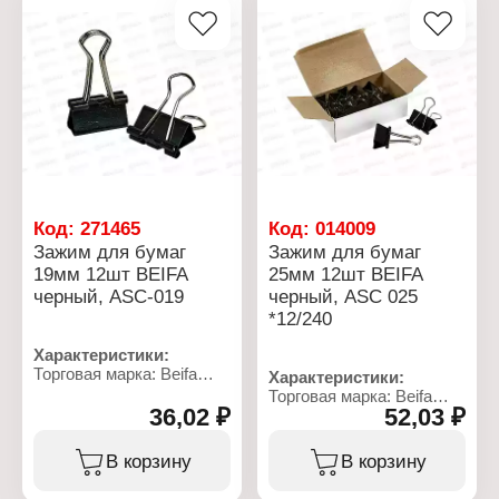
Код:
271465
Код:
014009
Зажим для бумаг
Зажим для бумаг
19мм 12шт BEIFA
25мм 12шт BEIFA
черный, ASC-019
черный, АSС 025
*12/240
Характеристики:
Торговая марка: Beifa
Характеристики:
Артикул: ASC-019
Торговая марка: Beifa
Тип товара: Зажим для
36,02 ₽
52,03 ₽
Артикул: АSС025
бумаг
Тип товара: Зажим для
Цвет: черный
бумаг
В корзину
В корзину
Ширина: 1,9 см
Цвет: черный
Количество: 12 шт
Ширина: 2,5 см