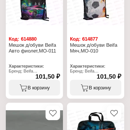
Тип застежки: шнурок
Код:
614880
Код:
614877
Мешок д/обуви Beifa
Мешок д/обуви Beifa
Авто фиолет,МО-011
Мяч,МО-010
Характеристики:
Характеристики:
Бренд: Beifa
Бренд: Beifa
101,50 ₽
101,50 ₽
Артикул: МО-011
Артикул: МО-010
Тип товара: Сумка для
Тип товара: Сумка для
обуви
обуви
В корзину
В корзину
Вид товара: мешок
Вид товара: мешок
Модель: "Авто
Модель: "Мяч"
фиолетовое"
Размер: 34х42 см
Размер: 34х42 см
Материал: полиэстер
Материал: полиэстер
210D
210D
Покрытие: полиуретан
Покрытие: полиуретан
Тип застежки: шнурок
Тип застежки: шнурок