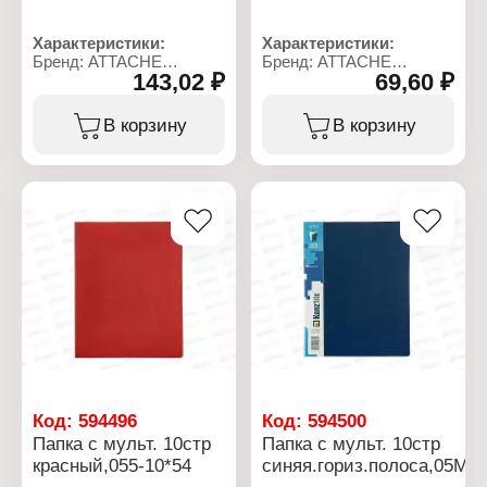
Характеристики:
Характеристики:
Бренд: ATTACHE
Бренд: ATTACHE
143,02 ₽
69,60 ₽
Артикул: 05М-10К
Артикул: 055-10
Тип товара: Папка
Тип товара: Папка
Вариация: с
Вариация: с
В корзину
В корзину
вкладышами
вкладышами
(мультифорами)
(мультифорами)
Формат: А4
Формат: А4
Цвет: зеленый
Цвет: зеленый
Количество вкладышей:
Количество вкладышей:
10 шт
10 шт
Материал: пластик
Материал: пластик
Код:
594496
Код:
594500
Папка с мульт. 10стр
Папка с мульт. 10стр
красный,055-10*54
синяя.гориз.полоса,05М-1