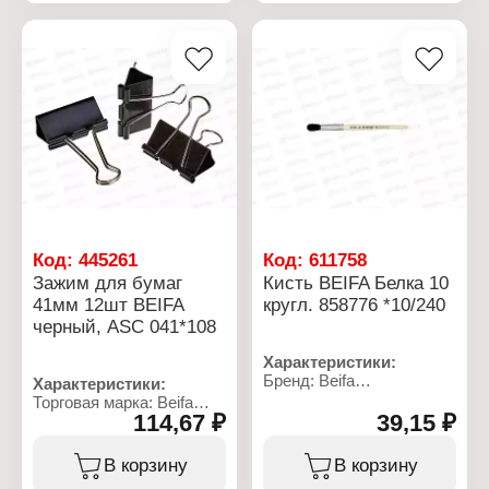
Упаковка: картонная
Количество: 12 шт
коробка
Упаковка: картонная
Материал: металл
коробка
Материал: металл
Код:
445261
Код:
611758
Зажим для бумаг
Кисть BEIFA Белка 10
41мм 12шт BEIFA
кругл. 858776 *10/240
черный, ASC 041*108
Характеристики:
Бренд: Beifa
Характеристики:
Артикул: 858776
Торговая марка: Beifa
Тип товара: Кисть
114,67 ₽
39,15 ₽
Артикул: ASC041
Назначение:
Тип товара: Зажим для
художественная
бумаг
В корзину
В корзину
Модель: № 10
Цвет: черный