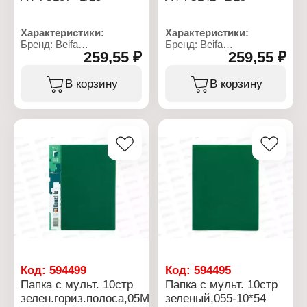
Характеристики:
Характеристики:
Бренд: Beifa
Бренд: Beifa
259,55 ₽
259,55 ₽
Артикул: А4-7С137
Артикул: А4-7С142
Тип товара: Папка
Тип товара: Папка
Модель: "Тигренок"
Модель: "Футбол"
В корзину
В корзину
Формат: А4
Формат: А4
Размер: 35х27х7 см
Размер: 35х27х7 см
Материал: полиэстер,
Материал: полиэстер,
ПВХ
ПВХ
Количество отделений: 1
Количество отделений: 1
отдел
отдел
Тип крепления: на
Тип крепления: на
молнии
молнии
Особенность: с ручками
Особенность: с ручками
Код:
594499
Код:
594495
Папка с мульт. 10стр
Папка с мульт. 10стр
зелен.гориз.полоса,05М-10К*54
зеленый,055-10*54