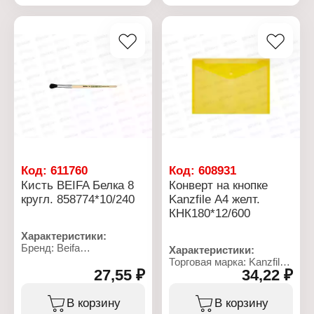
Форма: круглая
Форма: круглая
Вид ворса: белка
Вид ворса: белка
Материал ручки: дерево
Материал ручки: дерево
Код:
611760
Код:
608931
Кисть BEIFA Белка 8
Конверт на кнопке
кругл. 858774*10/240
Kanzfile А4 желт.
КНК180*12/600
Характеристики:
Бренд: Beifa
Характеристики:
Артикул: 858774
Торговая марка: Kanzfile
Тип товара: Кисть
27,55 ₽
34,22 ₽
Артикул: КНК-180-ПП
Назначение:
Тип товара: Папка
художественная
Вариация: конверт
В корзину
В корзину
Модель: № 8
Формат: А4