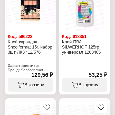
синтетика
Код:
596222
Код:
618351
Клей карандаш
Клей ПВА
Shoolformat 15г. набор
SILWERHOF 125гр
3шт ЛК3 *12/576
универсал 1203405
Характеристики:
Бренд: Sсhoolformat
129,56 ₽
53,25 ₽
Артикул: 262411
Тип товара: Клей
Вариация: канцелярский
В корзину
В корзину
Форма выпуска:
карандаш
Консистенция: твердый
Форма корпуса: круглая
Количество: 3 шт
Основа: ПВП
Вес: 3х15 г