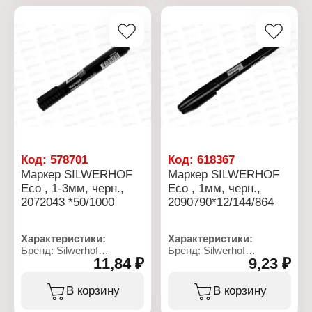
Материал: пластик
Материал линзы: стекло
Цвет чернил: черный
Цвет корпуса: черный
Толщина линии: 1-3 мм
Упаковка: в коробке
Основа чернил:
спиртовая
Форма корпуса: круглый
Код:
578701
Код:
618367
Маркер SILWERHOF
Маркер SILWERHOF
Eco , 1-3мм, черн.,
Eco , 1мм, черн.,
2072043 *50/1000
2090790*12/144/864
Характеристики:
Характеристики:
Бренд: Silwerhof
Бренд: Silwerhof
11,84 ₽
9,23 ₽
Артикул: 2072043
Артикул: 2090790
Серия: "ECO"
Тип товара: Маркер
Тип товара: Маркер
Вариация: перманентный
В корзину
В корзину
Вид: перманентный
Модель: "Eco"
Цвет чернил: черный
Форма наконечника: