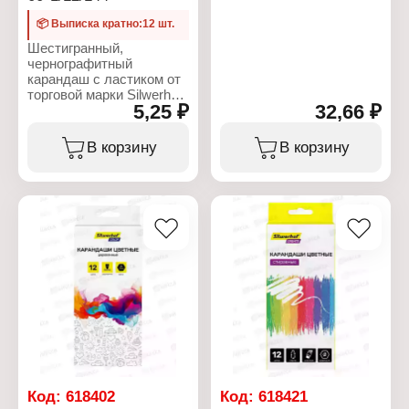
Цвет грифеля: цветные
📦 Выписка кратно:12 шт.
Модель: "Eco"
Количество цветов: 6
Шестигранный,
цветов
чернографитный
Материал корпуса:
карандаш с ластиком от
пластик
торговой марки Silwerhof
Форма корпуса:
5,25 ₽
32,66 ₽
"Basic". Что бы вы не
шестигранный
делали рисунки,
Диаметр корпуса: 7 мм
наброски, пометки -
В корзину
В корзину
Диаметр грифеля: 2,6 мм
карандаш здесь
Заводская заточка: есть
становится
Упаковка: в картонном
незаменимым
коробе с европодвесом
инструментом. Очень
важно что бы грифель
был качественный,не
оставлял неряшливых и
неопрятных следов,не
пачкал руки и не
ломался. Прочный
графитовый стержень не
ломается и не крошится.
Твердость грифеля - HB
(Твердо-мягкий), диаметр
- 2мм.
Код:
618402
Код:
618421
Характеристики: