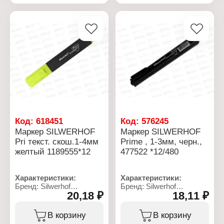
Форма наконечника:
пулевидный
пулевидный наконечник
Материал: пластик
Ширина линии: 1-3 мм
Цвет чернил: черный
Основа чернил:
Толщина линии: 1 мм
спиртовая
Основа чернил:
Материал корпуса:
спиртовая
пластик
Форма корпуса: круглый
Форма корпуса: круглый
Код:
618451
Код:
576245
Маркер SILWERHOF
Маркер SILWERHOF
Pri текст. скош.1-4мм
Prime , 1-3мм, черн.,
желтый 1189555*12
477522 *12/480
Характеристики:
Характеристики:
Бренд: Silwerhof
Бренд: Silwerhof
20,18 ₽
18,11 ₽
Артикул: 1189555
Артикул: 477522
Тип товара: Маркер
Серия: "Prime"
Вариация:
Тип товара: Маркер
В корзину
В корзину
текстовыделитель
Форма наконечника: