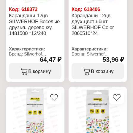
коробе с европодвесом
Код:
618372
Код:
618406
Карандаши 12цв
Карандаши 12цв
SILWERHOF Веселые
двух.цветн.6шт
друзья. дерево к/у,
SILWERHOF Color
1481500 *12/240
2060510*24
Характеристики:
Характеристики:
Бренд: Silwerhof
Бренд: Silwerhof
64,47 ₽
53,96 ₽
Артикул: 1481500
Артикул: 2060510
Тип товара: Набор
Тип товара: Набор
карандашей
карандашей
В корзину
В корзину
Цвет грифеля: цветные
Цвет грифеля: цветные
Модель: "Веселые
Модель: "Color"
друзья"
Количество цветов: 12
Количество цветов: 12
цветов
цветов
Материал корпуса:
Материал корпуса:
дерево
дерево
Форма корпуса: круглые
Форма корпуса:
Особенность:
шестигранный
двухсторонние
Диаметр корпуса: 7,2 мм
Диаметр грифеля: 2,8 мм
Диаметр грифеля: 2,65
Диаметр корпуса: 7 мм
мм
Заводская заточка: есть