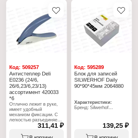
Цвет: 12 цветов
Цвет: 6 цветов
Комплектация: без кисти
Комплектация: без кисти
Упаковка: картонная
Упаковка: картонная
коробка
коробка
Код:
509257
Код:
595289
Антистеплер Deli
Блок для записей
E0236 (24/6,
SILWERHOF Daily
26/6,23/6,23/13)
90*90*45мм 2064880
ассортимент 420033
*6
Характеристики:
Отлично лежит в руке,
Бренд: Silwerhof
имеет удобный
Артикул: 2064880
механизм фиксации. С
Серия: "Daily"
легкостью разъединяет
Тип товара: Блок для
311,41 ₽
139,25 ₽
до 25 листов.
записей
Особенность: без
Характеристики:
В корзину
В корзину