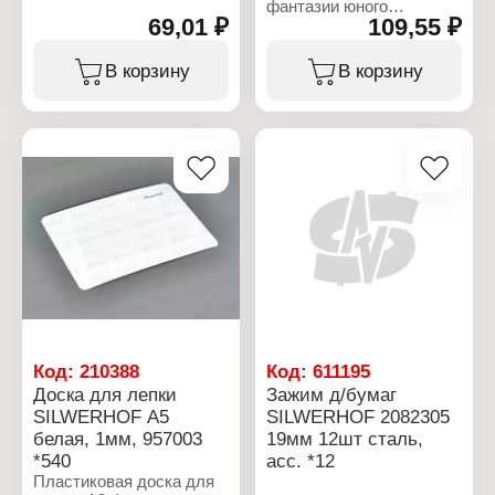
фантазии юного
69,01 ₽
109,55 ₽
скульптура, а прочный
пластик предохранит
стол от случайных
В корзину
В корзину
царапин и загязнения.
Характеристики:
Бренд: Silwerhof
Артикул: 957005
Тип товара: Доска
Назначение: для лепки
Цвет: белый
Формат: А3
Размер: 470х300 мм
Толщина: 1 мм
Форма: прямоугольная
Материал: пластик
Рекомендуемый возраст:
от 3 лет
Вес: 110 г
Код:
210388
Код:
611195
Доска для лепки
Зажим д/бумаг
SILWERHOF А5
SILWERHOF 2082305
белая, 1мм, 957003
19мм 12шт сталь,
*540
асс. *12
Пластиковая доска для