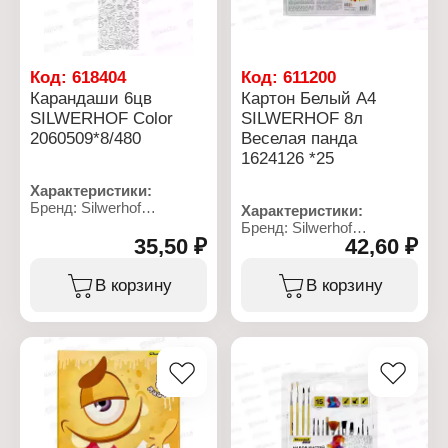
Заводская заточка: есть
Упаковка: картонная
Упаковка: в картонном
упаковка с
коробе с европодвесом
европодвесом
Диаметр корпуса: 7 мм
Код:
618404
Код:
611200
Карандаши 6цв
Картон Белый А4
SILWERHOF Color
SILWERHOF 8л
2060509*8/480
Веселая панда
1624126 *25
Характеристики:
Бренд: Silwerhof
Характеристики:
Артикул: 2060509
Бренд: Silwerhof
Тип товара: Набор
35,50 ₽
42,60 ₽
Артикул: 1624126
карандашей
Тип товара: Картон
Цвет грифеля: цветные
Дизайн: "Веселая панда"
В корзину
В корзину
Модель: "Color"
Формат: А4
Количество цветов: 6
Цвет: белый
цветов
Количество листов: 8
Материал корпуса:
листов
пластик
Тип картона:
Форма корпуса:
немелованный
шестигранный
Упаковка: пакет
Диаметр корпуса: 7 мм
Плотность: 230 г/м2
Диаметр грифеля: 2,6 мм
Заводская заточка: есть