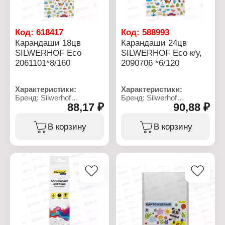
Заводская заточка: есть
Упаковка: в картонном
Упаковка: в картонном
коробе с европодвесом
коробе с европодвесом
Код:
618417
Код:
588993
Карандаши 18цв
Карандаши 24цв
SILWERHOF Eco
SILWERHOF Eco к/у,
2061101*8/160
2090706 *6/120
Характеристики:
Характеристики:
Бренд: Silwerhof
Бренд: Silwerhof
88,17 ₽
90,88 ₽
Артикул: 2061101
Артикул: 2090706
Тип товара: Набор
Тип товара: Набор
карандашей
карандашей
В корзину
В корзину
Цвет грифеля: цветные
Цвет грифеля: цветные
Модель: "Eco"
Модель: "Eco"
Количество цветов: 18
Количество цветов: 24
цветов
цвета
Материал корпуса:
Форма корпуса:
дерево
шестигранные
Форма корпуса:
Диаметр грифеля: 2,65
шестигранный
мм
Диаметр корпуса: 7 мм
Материал корпуса:
Диаметр грифеля: 2,65
дерево
мм
Заводская заточка: есть