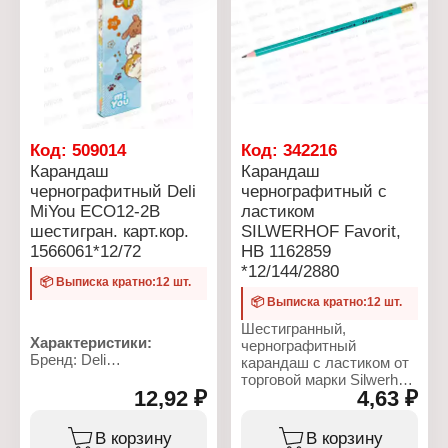
целостность при ударах.
На торце карандаша
имеется ластик.
Продается заточенным.
Характеристики:
Бренд: Silwerhof
Артикул: 120638-03
Серия: "Favorit"
Код:
509014
Код:
342216
Тип товара: Карандаш
Карандаш
Карандаш
Вариация:
чернографитный Deli
чернографитный с
чернографитный
MiYou ECO12-2B
ластиком
Материал: пластик
Цвет корпуса: Зеленый
шестигран. карт.кор.
SILWERHOF Favorit,
Диаметр грифеля: 2,2 мм
1566061*12/72
НB 1162859
Твердость грифеля: HB
*12/144/2880
📦 Выписка кратно:12 шт.
📦 Выписка кратно:12 шт.
Шестигранный,
Характеристики:
чернографитный
Бренд: Deli
карандаш с ластиком от
Артикул: ECO12-2B
торговой марки Silwerhof
Тип товара: Карандаш
12,92 ₽
4,63 ₽
"Favorit". Что бы вы не
Цвет грифеля:
делали рисунки,
чернографитный
наброски, пометки -
В корзину
В корзину
Модель: "MiYou"
карандаш здесь