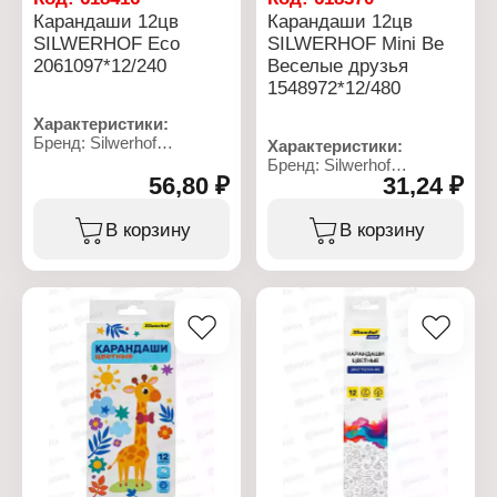
Карандаши 12цв
Карандаши 12цв
SILWERHOF Eco
SILWERHOF Mini Be
2061097*12/240
Веселые друзья
1548972*12/480
Характеристики:
Бренд: Silwerhof
Характеристики:
Артикул: 2061097
Бренд: Silwerhof
Тип товара: Набор
56,80 ₽
31,24 ₽
Артикул: 1548972
карандашей
Тип товара: Набор
Цвет грифеля: цветные
карандашей
В корзину
В корзину
Модель: "Eco"
Цвет грифеля: цветные
Количество цветов: 12
Модель: Мини "Веселые
цветов
друзья"
Материал корпуса:
Количество цветов: 12
дерево
цветов
Форма корпуса:
Материал корпуса:
шестигранный
дерево
Диаметр корпуса: 7 мм
Форма корпуса:
Диаметр грифеля: 2,65
шестигранный
мм
Диаметр корпуса: 7,2 мм
Заводская заточка: есть
Диаметр грифеля: 2,65
Упаковка: в картонном
мм
коробе с европодвесом
Заводская заточка: есть
Упаковка: в картонном