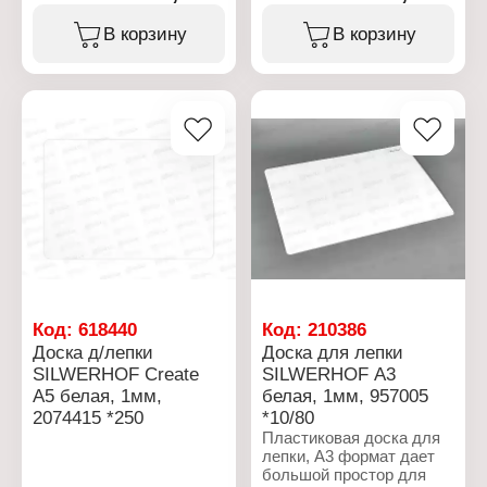
Тип товара: Готовальня
Серия: Сreate
Количество предметов: 2
Тип товара: Доска
В корзину
В корзину
предмета
Назначение: для лепки
Максимальный диаметр:
Цвет: кремовый
34 см
Формат: А4
Материал: цинк, пластик
Размер: 29,7х21 см
Длина циркуля: 16 см
Толщина: 1 мм
Упаковка: в пластиковом
Форма: прямоугольная
футляре
Материал: пластик
Код:
618440
Код:
210386
Доска д/лепки
Доска для лепки
SILWERHOF Сreate
SILWERHOF А3
А5 белая, 1мм,
белая, 1мм, 957005
2074415 *250
*10/80
Пластиковая доска для
лепки, А3 формат дает
большой простор для