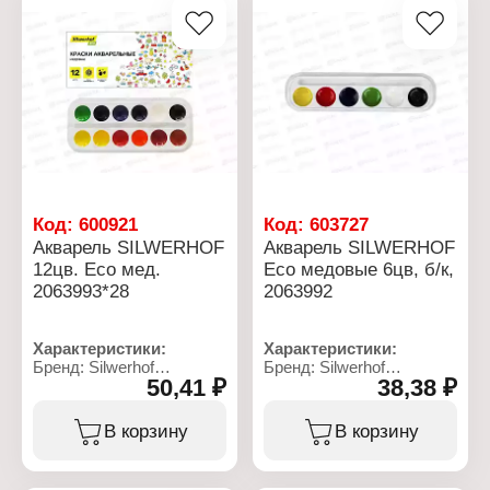
Код:
600921
Код:
603727
Акварель SILWERHOF
Акварель SILWERHOF
12цв. Eco мед.
Eco медовые 6цв, б/к,
2063993*28
2063992
Характеристики:
Характеристики:
Бренд: Silwerhof
Бренд: Silwerhof
50,41 ₽
38,38 ₽
Артикул: 2063993
Артикул: 961139-06
Серия: "ECO"
Серия: "ECO"
Тип товара: Акварель
Тип товара: Акварель
В корзину
В корзину
Вид: медовая
Вид: медовая
Назначение: для
Назначение: для
рисования
рисования