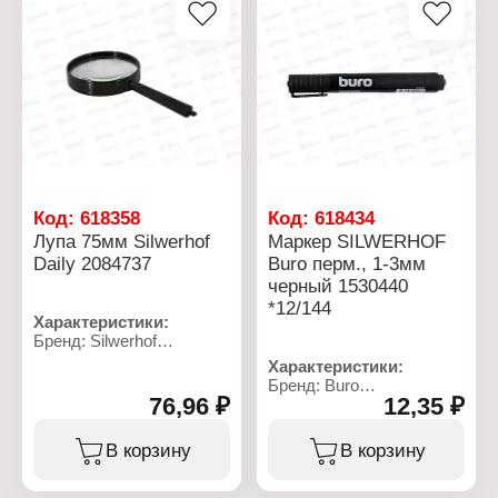
Увеличение: х6
Увеличение: х6
Материал линзы: стекло
Материал линзы: стекло
Цвет корпуса: черный
Цвет корпуса: черный
Упаковка: в коробке
Упаковка: в коробке
Код:
618358
Код:
618434
Лупа 75мм Silwerhof
Маркер SILWERHOF
Daily 2084737
Buro перм., 1-3мм
черный 1530440
*12/144
Характеристики:
Бренд: Silwerhof
Артикул: 2084737
Характеристики:
Серия: DAILY
Бренд: Buro
Тип товара: Лупа
76,96 ₽
12,35 ₽
Артикул: 1530440
Конструкция: с ручкой
Тип товара: Маркер
Диаметр линзы: 75 мм
Вариация: перманентный
В корзину
В корзину
Материал корпуса:
Форма наконечника:
пластик
пулевидный
Увеличение: х5