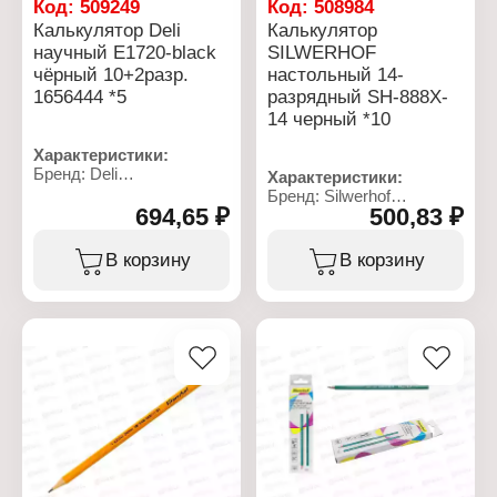
Код:
509249
Код:
508984
Калькулятор Deli
Калькулятор
научный E1720-black
SILWERHOF
чёрный 10+2разр.
настольный 14-
1656444 *5
разрядный SH-888X-
14 черный *10
Характеристики:
Бренд: Deli
Характеристики:
Тип товара: Калькулятор
Бренд: Silwerhof
Вид калькулятора:
694,65 ₽
500,83 ₽
Артикул: SH-888X-14
научный
Тип товара: Калькулятор
Модель: E1720-black
Тип калькулятора:
В корзину
В корзину
Разрядность: 10+2
настольный
разряда
Разрядность: 14
Размер: 82х162 мм
разрядов
Особенность:
Размер: 204х158 мм
двустрочный
Цвет: черный
Цвет: черный
Питание: солнечная
Питание: LR44
батарея