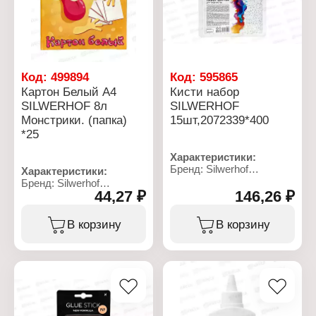
Упаковка: в картонном
коробе с европодвесом
Код:
499894
Код:
595865
Картон Белый А4
Кисти набор
SILWERHOF 8л
SILWERHOF
Монстрики. (папка)
15шт,2072339*400
*25
Характеристики:
Бренд: Silwerhof
Характеристики:
Тип товара: Набор
Бренд: Silwerhof
кистей
44,27 ₽
146,26 ₽
Артикул: 1835524
Назначение: для
Тип товара: Картон
рисования
Дизайн: "Монстрики"
В корзину
В корзину
Комплектация: пони
Формат: А4
круглая №1,2,2,3,4,5;
Цвет: белый
плоская №1/2,1/4,4;
Количество листов: 8
щетина круглая №3,5;
листов
плоская
Тип картона: мелованный
Количество: 15 шт
Плотность: 230 г/м2
Форма: круглые, плоские
Упаковка: папка
Вид ворса: пони, щетина,