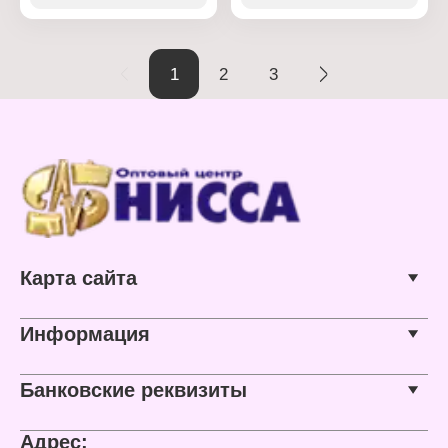
Модель: "Prime"
пулевидный
Форма наконечника:
Толщина линии письма:
скошенный
1-3 мм
Материал: пластик
Материал: пластик
1
2
3
Цвет чернил: желтый
Цвет чернил: черный
Толщина линии: 1-4 мм
Основа чернил: вода
Форма корпуса: плоский
Карта сайта
Информация
Банковские реквизиты
Адрес: