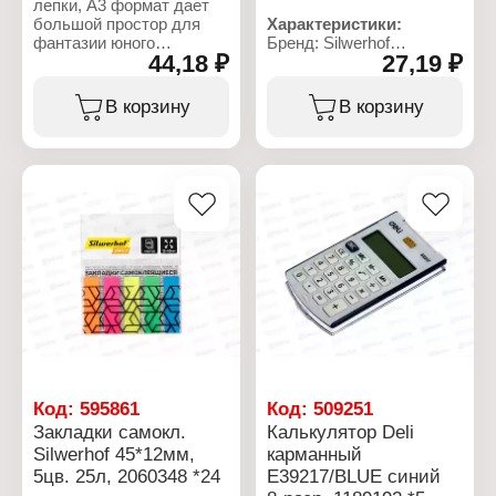
лепки, А3 формат дает
большой простор для
Характеристики:
фантазии юного
Бренд: Silwerhof
44,18 ₽
27,19 ₽
скульптура, а прочный
Артикул: 2082305
пластик предохранит
Тип товара: Зажим для
стол от случайных
бумаг
В корзину
В корзину
царапин и загязнения.
Ширина: 19 мм
Материал: сталь
Характеристики:
Цвет: в ассортименте
Бренд: Silwerhof
Количество: 12 шт
Артикул: 957003
Упаковка: в коробке
Тип товара: Доска
Назначение: для лепки
Цвет: белый
Формат: А5
Форма: прямоугольная
Материал: пластик
Толщина: 1 мм
Размер: 210х150 мм
Рекомендуемый возраст:
от 3 лет
Вес: 100 г
Код:
595861
Код:
509251
Закладки самокл.
Калькулятор Deli
Silwerhof 45*12мм,
карманный
5цв. 25л, 2060348 *24
E39217/BLUE синий