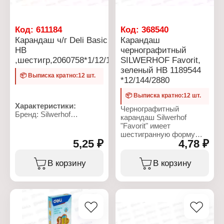
Код:
611184
Код:
368540
Карандаш ч/г Deli Basic
Карандаш
HB
чернографитный
,шестигр,2060758*1/12/144
SILWERHOF Favorit,
зеленый НB 1189544
📦 Выписка кратно:12 шт.
*12/144/2880
📦 Выписка кратно:12 шт.
Характеристики:
Чернографитный
Бренд: Silwerhof
карандаш Silwerhof
Артикул: 2060758
"Favorit" имеет
Тип товара: Карандаш
шестигранную форму
Цвет грифеля:
5,25 ₽
4,78 ₽
корпуса. Корпус из
чернографитный
пластика, покрытого
Модель: "Daily Basic"
многослойным лаком,
В корзину
В корзину
Диаметр грифеля: 2 мм
обладает гибкостью, а
Твердость грифеля: HB
также не образует
Форма корпуса:
острых краев при
шестигранная
разломе. Грифель имеет
Материал корпуса:
противоударную
дерево
обработку, благодаря
Заводская заточка: есть
чему сохраняет свою