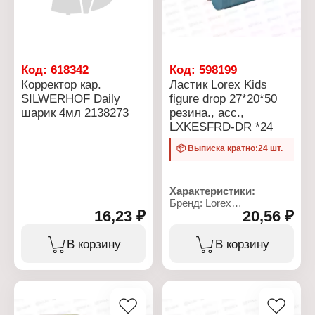
Код:
618342
Код:
598199
Корректор кар.
Ластик Lorex Kids
SILWERHOF Daily
figure drop 27*20*50
шарик 4мл 2138273
резина., асс.,
LXKESFRD-DR *24
📦 Выписка кратно:24 шт.
Характеристики:
Бренд: Lorex
16,23 ₽
20,56 ₽
Артикул: LXKESFRD-DR
Тип товара: Ластик
Модель: "Kids figure drop"
В корзину
В корзину
Цвет: в ассортименте
Размер: 27х20х50 мм
Форма: фигурный
Материал:
термопластичная резина