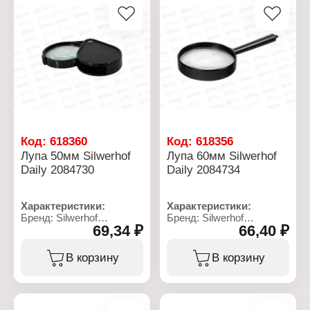
скошенный
скошенный
Упаковка: на блистере
Упаковка: на блистере
Материал:
Материал:
термопластичная резина
термопластичная резина
Код:
618360
Код:
618356
Лупа 50мм Silwerhof
Лупа 60мм Silwerhof
Daily 2084730
Daily 2084734
Характеристики:
Характеристики:
Бренд: Silwerhof
Бренд: Silwerhof
69,34 ₽
66,40 ₽
Артикул: 2084730
Артикул: 2084734
Серия: DAILY
Серия: DAILY
Тип товара: Лупа
Тип товара: Лупа
В корзину
В корзину
Конструкция: складная
Конструкция: с ручкой
Диаметр линзы: 50 мм
Диаметр линзы: 60 мм
Материал корпуса:
Материал корпуса:
пластик
пластик