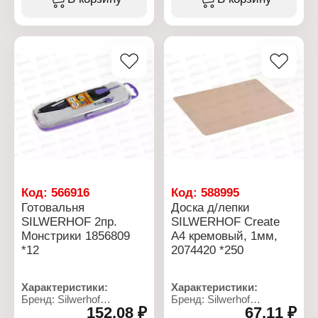
клеевого края
Торговая марка: Deli
Модель: Premium
Артикул: E0236
Цвет блока: белый
Тип товара: Антистеплер
Размер: 90х90х50 мм
Назначение: для
Плотность: 80 г/м2
удаления скоб
Форма: квадратный
Цвет: в ассортименте
Белизна блока, %: 100
Размер: 15,3х3,8х5,6 см
Упаковка:
размер скоб: 24/6, 26/6,
полиэтиленовая пленка
23/6-23/13 мм
Материал: пластик,
металл
Код:
566916
Код:
588995
Готовальня
Доска д/лепки
SILWERHOF 2пр.
SILWERHOF Сreate
Монстрики 1856809
А4 кремовый, 1мм,
*12
2074420 *250
Характеристики:
Характеристики:
Бренд: Silwerhof
Бренд: Silwerhof
152,08 ₽
67,11 ₽
Артикул: 1856809
Артикул: 2074420