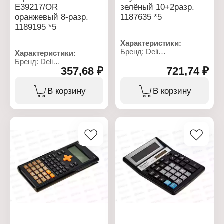
E39217/OR
зелёный 10+2разр.
оранжевый 8-разр.
1187635 *5
1189195 *5
Характеристики:
Бренд: Deli
Характеристики:
Тип товара: Калькулятор
Бренд: Deli
Вид калькулятора:
357,68 ₽
721,74 ₽
Тип товара: Калькулятор
научный
Тип калькулятора:
Модель: E1710A/GRN
карманный
В корзину
В корзину
Разрядность: 10+2
Модель: E39217/OR
разряда
Разрядность: 8 разрядов
Размер: 88x165 мм
Размер: 105х63 мм
Особенность:
Особенность: с крышкой
двустрочный
Цвет: оранжевый
Цвет: зеленый
Питание: LR54
Питание: LR54