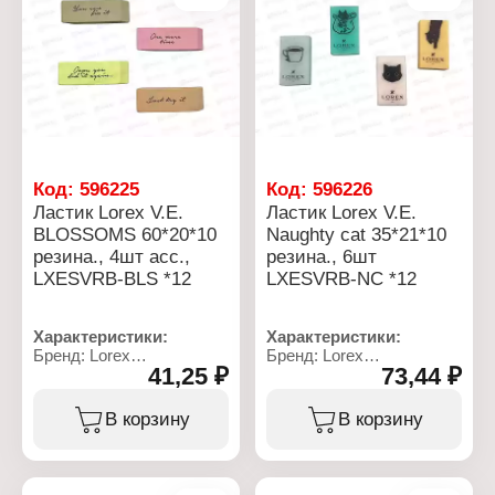
Код:
596225
Код:
596226
Ластик Lorex V.E.
Ластик Lorex V.E.
BLOSSOMS 60*20*10
Naughty cat 35*21*10
резина., 4шт асс.,
резина., 6шт
LXESVRB-BLS *12
LXESVRB-NC *12
Характеристики:
Характеристики:
Бренд: Lorex
Бренд: Lorex
41,25 ₽
73,44 ₽
Артикул: LXESVRB-BLS
Артикул: LXESVRB-NC
Серия: Volume Eraser
Серия: Volume Eraser
Тип товара: Набор
Тип товара: Набор
В корзину
В корзину
ластиков
ластиков
Модель: "Blossoms"
Модель: "Naughty cat"
Комплектация: 4 шт
Комплектация: 6 шт
Форма: прямоугольный,
Форма: прямоугольный,