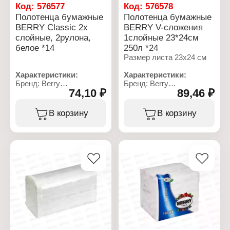
Код:
576577
Код:
576578
Полотенца бумажные
Полотенца бумажные
BERRY Classic 2х
BERRY V-сложения
слойные, 2рулона,
1слойные 23*24см
белое *14
250л *24
Размер листа 23х24 см
Характеристики:
Характеристики:
Бренд: Berry
Бренд: Berry
74,10 ₽
89,46 ₽
Линейка: Classic
Тип товара: Полотенца
Тип товара: Полотенца
бумажные
бумажные
Вариация: однослойные
В корзину
В корзину
Вариация: двухслойные
Количество листов: 250
Цвет: белый
листов
Количество рулонов в
Тип сложения бумаги: V-
упаковке: 2 рулона
сложения
Тип сложения бумаги:
рулон