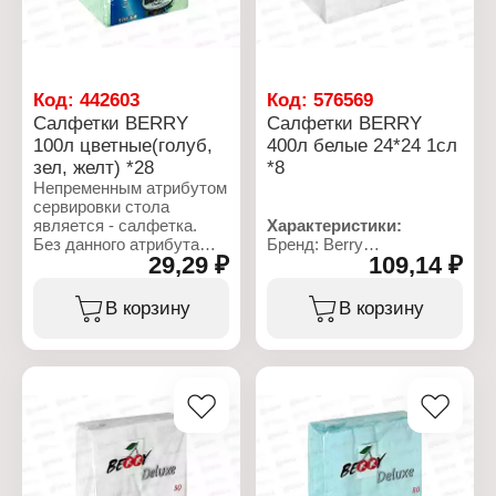
Код:
442603
Код:
576569
Салфетки BERRY
Салфетки BERRY
100л цветные(голуб,
400л белые 24*24 1сл
зел, желт) *28
*8
Непременным атрибутом
сервировки стола
является - салфетка.
Характеристики:
Без данного атрибута
Бренд: Berry
29,29 ₽
109,14 ₽
невозможно соблюсти
Тип товара: Салфетки
чистоту за столом. 1-
бумажные
слойные салфетки
Вариация: однослойные
В корзину
В корзину
используют не только
Цвет: белый
для гигиены, но и для
Размер: 24х24 см
сервировки стола. При
Количество в упаковке:
подготовке салфеток к
400 шт
завтраку или обеду
пользуются самыми
простыми приемами
свертывания салфеток:
складывают пополам,
треугольником, вчетверо