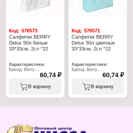
и т.д.
Характеристики:
Бренд: Berry
Тип товара: Салфетки
бумажные
Код:
576573
Код:
576571
Вариация: однослойные
Салфетки BERRY
Салфетки BERRY
Размер: 23х23 см
Delux 50л белые
Delux 50л цветные
Количество в упаковке:
33*33см, 2сл *22
33*33см, 2сл *22
100 шт
Характеристики:
Характеристики:
Бренд: Berry
Бренд: Berry
60,74 ₽
60,74 ₽
Линейка: Delux
Линейка: Delux
Тип товара: Салфетки
Тип товара: Салфетки
бумажные
бумажные
В корзину
В корзину
Вариация: двухслойные
Вариация: двухслойные
Цвет: белый
Цвет: в ассортименте
Размер: 33х33 см
Размер: 33х33 см
Количество в упаковке:
Количество в упаковке:
50 шт
50 шт