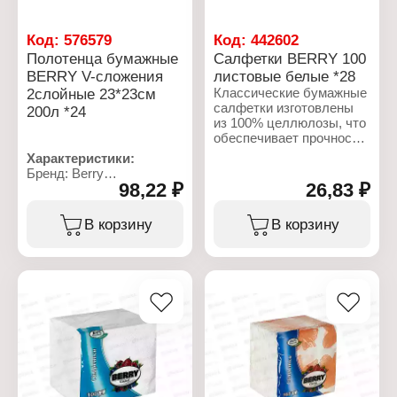
Код:
576579
Код:
442602
Полотенца бумажные
Салфетки BERRY 100
BERRY V-сложения
листовые белые *28
2слойные 23*23см
Классические бумажные
салфетки изготовлены
200л *24
из 100% целлюлозы, что
обеспечивает прочность
и повышенную
Характеристики:
впитываемость.
Бренд: Berry
98,22 ₽
26,83 ₽
Тип товара: Полотенца
Характеристики:
бумажные
Бренд: Berry
Вариация: двухслойные
В корзину
В корзину
Тип товара: Салфетки
Размер: 23х23 см
бумажные
Количество листов: 200
Назначение: столовые
листов
Цвет: белый
Тип сложения бумаги: V-
Размер: 23х23 см
сложения
Количество в упаковке:
100 шт