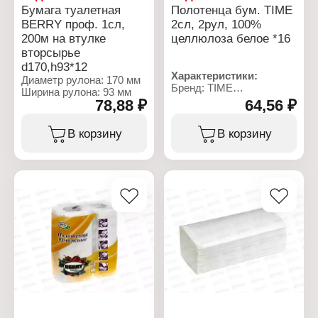
Бумага туалетная
Полотенца бум. TIME
BERRY проф. 1сл,
2сл, 2рул, 100%
200м на втулке
целлюлоза белое *16
вторсырье
d170,h93*12
Характеристики:
Диаметр рулона: 170 мм
Бренд: TIME
Ширина рулона: 93 мм
Тип товара: Полотенца
78,88 ₽
64,56 ₽
бумажные
Вариация: двухслойные
В корзину
В корзину
Особенность: с
тиснением и
перфорацией
Цвет: белый
Количество рулонов в
упаковке: 2 рулона
Тип сложения бумаги:
рулон
Состав: 100%
целлюлоза