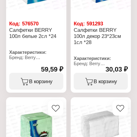
Код:
576570
Код:
591293
Салфетки BERRY
Салфетки BERRY
100л белые 2сл *24
100л декор 23*23см
1сл *28
Характеристики:
Бренд: Berry
Характеристики:
Линейка: Classic
Бренд: Berry
Тип товара: Салфетки
59,59 ₽
30,03 ₽
Тип товара: Салфетки
бумажные
бумажные
Вариация: двухслойные
Вариация: однослойные
В корзину
В корзину
Цвет: белый
Особенность:
Размер: 24х24 см
декоративные
Количество в упаковке:
Размер: 23х23 см
100 шт
Количество в упаковке:
100 шт