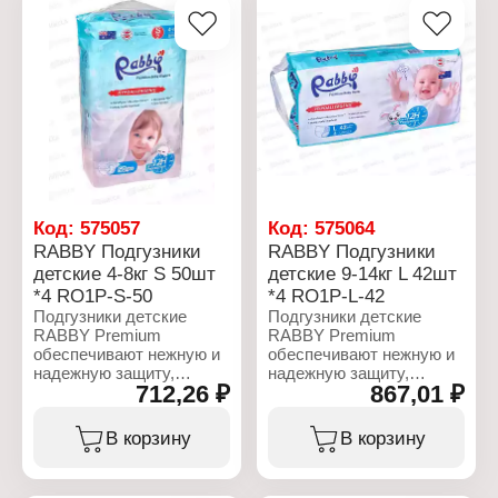
Код:
575057
Код:
575064
RABBY Подгузники
RABBY Подгузники
детские 4-8кг S 50шт
детские 9-14кг L 42шт
*4 RO1P-S-50
*4 RO1P-L-42
Подгузники детские
Подгузники детские
RABBY Premium
RABBY Premium
обеспечивают нежную и
обеспечивают нежную и
надежную защиту,
надежную защиту,
712,26 ₽
867,01 ₽
позволяя малышу
позволяя малышу
чувствовать себя
чувствовать себя
комфортно и сухо в
комфортно и сухо в
В корзину
В корзину
течение дня и ночи.
течение дня и ночи.
Подгузник идеально
Подгузник идеально
прилегает к телу
прилегает к телу