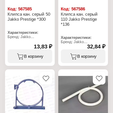
Код:
567585
Код:
567586
Клипса кан. серый 50
Клипса кан. серый
Jakko Prestige *300
110 Jakko Prestige
*136
Характеристики:
Бренд: Jakko
Характеристики:
Серия: Prestige
Бренд: Jakko
Тип товара: Клипса
13,83 ₽
32,84 ₽
Серия: Prestige
Назначение:
Тип товара: Клипса
канализационная
Назначение:
В корзину
В корзину
Диаметр: 50 мм
канализационная
Материал: полипропилен
Диаметр: 110 мм
Цвет: белый
Материал: полипропилен
Цвет: белый