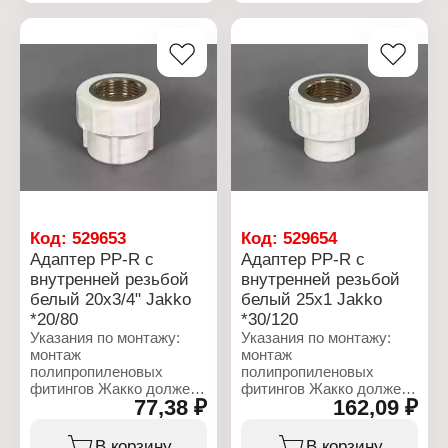
отопления
отопления
Вариация: фитинг
Вариация: фитинг
Размер: 32x1/2"
Размер: 32x3/4"
Вид резьбы: внутренняя
Вид резьбы: внутренняя
резьба
резьба
Материал: PP-R
Материал: PP-R
Материал резьбового
Материал резьбового
соединения: латунь
соединения: латунь
Цвет: белый
Цвет: белый
Код:
529653
Код:
529654
Адаптер PP-R с
Адаптер PP-R с
внутренней резьбой
внутренней резьбой
белый 20x3/4" Jakko
белый 25х1 Jakko
*20/80
*30/120
Указания по монтажу:
Указания по монтажу:
монтаж
монтаж
полипропиленовых
полипропиленовых
фитингов Жакко должен
фитингов Жакко должен
77,38 ₽
162,09 ₽
осуществляться при
осуществляться при
температуре
температуре
окружающей среды не
окружающей среды не
В корзину
В корзину