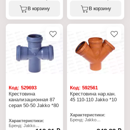
Назначение:
Назначение:
канализационная
канализационная
В корзину
В корзину
Тип крестовины:
Тип крестовины:
двухплоскостная
одноплоскостная
Диаметр установочный:
Диаметр установочный:
110-110 мм
110-50 мм
Материал: полипропилен
Материал: полипропилен
Цвет: серый
Цвет: серый
Угол: 87 градусов
Угол: 87 градусов
Код:
529693
Код:
592561
Крестовина
Крестовина нар.кан.
канализационная 87
45 110-110 Jakko *10
серая 50-50 Jakko *80
Характеристики:
Бренд: Jakko
Характеристики:
Тип товара: Крестовина
Бренд: Jakko
Назначение: наружняя