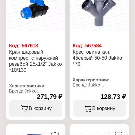
Вид ручки: прямая
Вид ручки: прямая
Код:
567613
Код:
567584
Кран шаровый
Крестовина кан.
компрес. с наружней
45серый 50-50 Jakko
резьбой 25x1/2" Jakko
*70
*10/130
Характеристики:
Бренд: Jakko
Характеристики:
Тип товара: Крестовина
Бренд: Jakko
Назначение:
271,79 ₽
128,73 ₽
Артикул: 704019712T
канализационная
Тип товара: Кран
Тип крестовины:
Тип: компрессионный
В корзину
В корзину
одноплоскостная
Вид: шаровый
Диаметр установочный:
Резьба присоединения:
50х50х50 мм
НР
Материал: полипропилен
Диаметр трубы: 25x1/2"
Цвет: серый
Материал: полиэтилен