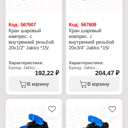
Код:
567607
Код:
567608
Кран шаровый
Кран шаровый
компрес. с
компрес. с
внутренней резьбой
внутренней резьбой
20x1/2" Jakko *15/
20x3/4" Jakko *15/
Характеристики:
Характеристики:
Бренд: Jakko
Бренд: Jakko
192,22 ₽
204,47 ₽
Артикул: 704019701T
Артикул: 704019702T
Тип товара: Кран
Тип товара: Кран
Тип: компрессионный
Тип: компрессионный
В корзину
В корзину
Вид: шаровый
Вид: шаровый
Резьба присоединения:
Резьба присоединения:
ВР
ВР
Диаметр трубы: 20x1/2"
Диаметр трубы: 20x3/4"
Материал: полиэтилен
Материал: полиэтилен
низкого давления
низкого давления
Тип вентиля: ручка
Тип вентиля: ручка
Вид ручки: прямая
Вид ручки: прямая