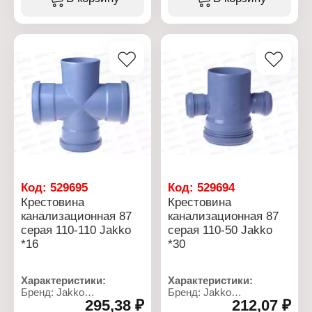
Тип крестовины:
Тип крестовины:
одноплоскостная
двухплоскостная
Диаметр установочный:
Диаметр установочный:
110х110х110 мм
110-50 мм
Материал: полипропилен
Материал: полипропилен
Цвет: серый
Цвет: серый
Угол: 45 градусов
Угол: 87 градусов
Положение раструба D
50 мм: левое
Код:
529695
Код:
529694
Крестовина
Крестовина
канализационная 87
канализационная 87
серая 110-110 Jakko
серая 110-50 Jakko
*16
*30
Характеристики:
Характеристики:
Бренд: Jakko
Бренд: Jakko
295,38 ₽
212,07 ₽
Тип товара: Крестовина
Тип товара: Крестовина