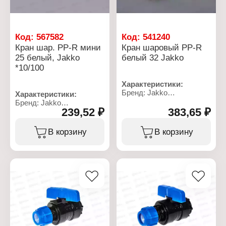
Код:
567582
Код:
541240
Кран шар. PP-R мини
Кран шаровый PP-R
25 белый, Jakko
белый 32 Jakko
*10/100
Характеристики:
Бренд: Jakko
Характеристики:
Артикул: 101331032K
Бренд: Jakko
Тип товара: Кран
239,52 ₽
383,65 ₽
Артикул: 101346025T
Вид: шаровой
Тип товара: Кран
Тип соединения: сварка
Вид: шаровой
В корзину
В корзину
Тип затвора: флажок
Тип соединения: сварка
Диаметр присоединения:
Тип затвора: бабочка
32 мм
Диаметр присоединения:
Материал: полипропилен
25 мм
Цвет: белый
Материал: полипропилен
Максимальное
Цвет: белый
давление: 20 бар
Максимальное
Максимальная рабочая
давление: 25 бар
температура: 95 С
Максимальная рабочая
температура: 95 С