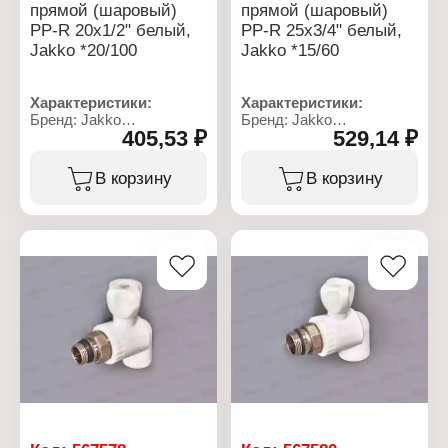
прямой (шаровый)
прямой (шаровый)
Диаметр установочный:
PP-R 20x1/2" белый,
PP-R 25x3/4" белый,
25 мм
Материал: полипропилен
Jakko *20/100
Jakko *15/60
Характеристики:
Характеристики:
Бренд: Jakko
Бренд: Jakko
405,53 ₽
529,14 ₽
Артикул: 101337202K
Артикул: 101338254K
Тип товара: Кран
Тип товара: Кран
шаровой
шаровой
В корзину
В корзину
Вариация: Клапан
Вариация: Клапан
радиатора
радиатора
Форма: прямой
Форма: прямой
Назначение: для
Назначение: для
радиатора
радиатора
Материал: полипропилен
Материал: полипропилен
Диаметр присоединения:
Диаметр присоединения:
20x1/2"
25x3/4"
Цвет: белый
Цвет: белый