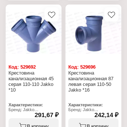
110х110х110 мм
правая)
Материал: полипропилен
Диаметр установочный:
Цвет: серый
110х110х50х50 мм
Угол: 90 градусов
Материал: полипропилен
Цвет: серый
Угол: 87 градусов
Положение раструба D
50 мм: левое, правое
Код:
529692
Код:
529696
Крестовина
Крестовина
канализационная 45
канализационная 87
серая 110-110 Jakko
левая серая 110-50
*10
Jakko *16
Характеристики:
Характеристики:
Бренд: Jakko
Бренд: Jakko
291,67 ₽
242,14 ₽
Тип товара: Крестовина
Тип товара: Крестовина
Назначение:
Назначение:
канализационная
канализационная
В корзину
В корзину