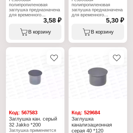
полипропиленовая
полипропиленовая
заглушка предназначена
заглушка предназначена
для временного
для временного
3,58 ₽
5,30 ₽
закрытия внутреннего
закрытия внутреннего
резьбового соединения.
резьбового соединения.
В основном
В основном
В корзину
В корзину
используется для
используется для
испытания трубопровода
испытания трубопровода
рабочим давлением до
рабочим давлением до
монтажа смесителей и
монтажа смесителей и
других водоразборных
других водоразборных
узлов в системе
узлов в системе
водоснабжения.
водоснабжения.
Характеристики:
Характеристики:
Бренд: Jakko
Бренд: Jakko
Артикул: 101074020K
Артикул: 101075025K
Тип товара: Заглушка
Тип товара: Заглушка
Конструкция: с резьбой
Конструкция: с резьбой
Материал: полипропилен
Материал: полипропилен
Диаметр: 20 мм
Диаметр: 25 мм
Цвет: белый
Цвет: белый
Код:
567583
Код:
529684
Заглушка кан. серый
Заглушка
32 Jakko *200
канализационная
Заглушка применяется
серая 40 *120