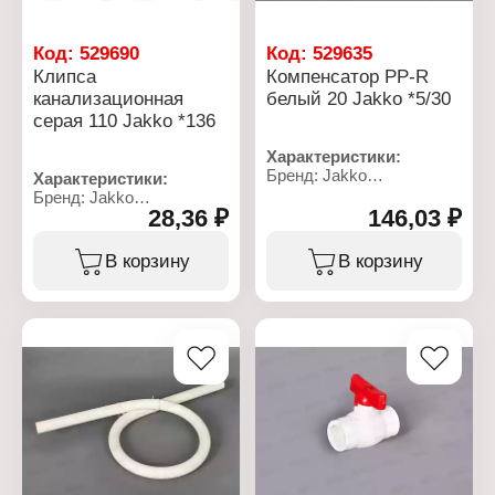
Код:
529690
Код:
529635
Клипса
Компенсатор PP-R
канализационная
белый 20 Jakko *5/30
серая 110 Jakko *136
Характеристики:
Бренд: Jakko
Характеристики:
Артикул: 101086020K
Бренд: Jakko
Тип товара: Компенсатор
28,36 ₽
146,03 ₽
Тип товара: Клипса
Диаметр: 20 мм
Назначение:
Материал: полипропилен
канализационная
В корзину
В корзину
Цвет: белый
Диаметр: 110 мм
Максимальная
Материал: полипропилен
температура: 95 С
Цвет: серый
Тип присоединения:
сварной