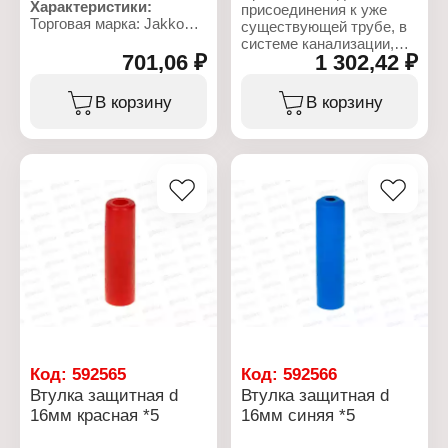
Характеристики:
присоединения к уже
Торговая марка: Jakko
существующей трубе, в
Артикул: 101328032K
системе канализации,
Тип товара: Вентиль
701,06 ₽
1 302,42 ₽
дополнительного
Вариация: клапан
раструба, для слива.
запорный
В корзину
В корзину
Диаметр: 32 мм
Характеристики:
Назначение: для труб
Бренд: Jakko
водоснабжения
Тип товара: Врезка в
Присоединение: сварка
трубу
Цвет: белый
Назначение:
Материал: полипропилен
канализационная
Максимальная рабочая
Вариация: переходник
температура: 95 С
Диаметр трубы: 110 мм
Рабочая среда: вода
Диаметр выхода: 50 мм
Макимальное рабочее
Материал: полипропилен
давление: 20 Атм
Цвет: серый
Код:
592565
Код:
592566
Втулка защитная d
Втулка защитная d
16мм красная *5
16мм синяя *5