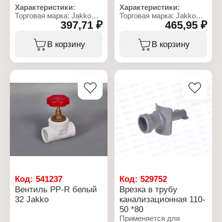
Материал резьбового
Характеристики:
Характеристики:
соединения: латунь
Торговая марка: Jakko
Торговая марка: Jakko
(никелированная)
397,71 ₽
465,95 ₽
Артикул: 101326020K
Артикул: 101327025K
Цвет: белый
Тип товара: Вентиль
Тип товара: Вентиль
Вариация: клапан
Вариация: клапан
В корзину
В корзину
запорный
запорный
Диаметр: 20 мм
Диаметр: 25 мм
Назначение: для труб
Назначение: для труб
водоснабжения
водоснабжения
Присоединение: сварка
Присоединение: сварка
Цвет: белый
Цвет: белый
Материал: полипропилен
Материал: полипропилен
Максимальная рабочая
Максимальная рабочая
температура: 95 С
температура: 95 С
Рабочая среда: вода
Рабочая среда: вода
Макимальное рабочее
Макимальное рабочее
давление: 20 Атм
давление: 20 Атм
Код:
541237
Код:
529752
Вентиль PP-R белый
Врезка в трубу
32 Jakko
канализационная 110-
50 *80
Применяется для