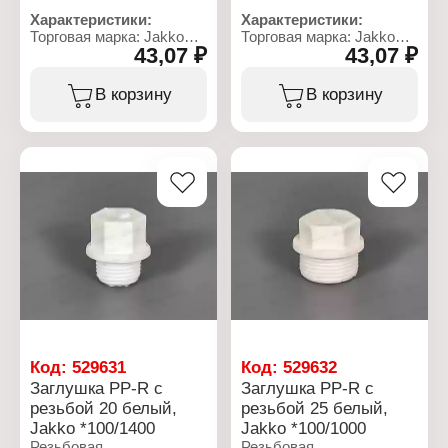
Характеристики:
Характеристики:
Торговая марка: Jakko
Торговая марка: Jakko
43,07 ₽
43,07 ₽
Артикул: 502001000R
Артикул: 502001100R
Тип товара: Втулка
Тип товара: Втулка
Назначение: защитная
Назначение: защитная
В корзину
В корзину
Применение: на
Применение: на
теплоизоляцию
теплоизоляцию
Диаметр: 16 мм
Диаметр: 16 мм
Цвет: красный
Цвет: синий
Материал: пластик
Материал: пластик
Код:
529631
Код:
529632
Заглушка PP-R с
Заглушка PP-R с
резьбой 20 белый,
резьбой 25 белый,
Jakko *100/1400
Jakko *100/1000
Резьбовая
Резьбовая