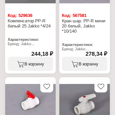
Код:
529636
Код:
567581
Компенсатор PP-R
Кран шар. PP-R мини
белый 25 Jakko *4/24
20 белый, Jakko
*10/140
Характеристики:
Бренд: Jakko
Характеристики:
Артикул: 101087025K
Бренд: Jakko
Тип товара: Компенсатор
244,18 ₽
278,34 ₽
Артикул: 101345020T
Диаметр: 25 мм
Тип товара: Кран
Материал: полипропилен
Вид: шаровой
В корзину
В корзину
Цвет: белый
Тип соединения: сварка
Максимальная
Тип затвора: бабочка
температура: 95 С
Диаметр присоединения:
Тип присоединения:
20 мм
сварной
Материал: полипропилен
Цвет: белый
Максимальное
давление: 25 бар
Максимальная рабочая
температура: 95 С