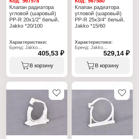
Код:
567578
Код:
567580
Клапан радиатора
Клапан радиатора
угловой (шаровый)
угловой (шаровый)
PP-R 20x1/2" белый,
PP-R 25x3/4" белый,
Jakko *20/100
Jakko *15/60
Характеристики:
Характеристики:
Бренд: Jakko
Бренд: Jakko
405,53 ₽
529,14 ₽
Артикул: 101339202K
Артикул: 101340254K
Тип товара: Кран
Тип товара: Кран
шаровой
шаровой
В корзину
В корзину
Вариация: Клапан
Вариация: Клапан
радиатора
радиатора
Форма: угловой
Форма: угловой
Назначение: для
Назначение: для
радиатора
радиатора
Материал: полипропилен
Материал: полипропилен
Диаметр присоединения:
Диаметр присоединения:
20x1/2"
25x3/4"
Цвет: белый
Цвет: белый