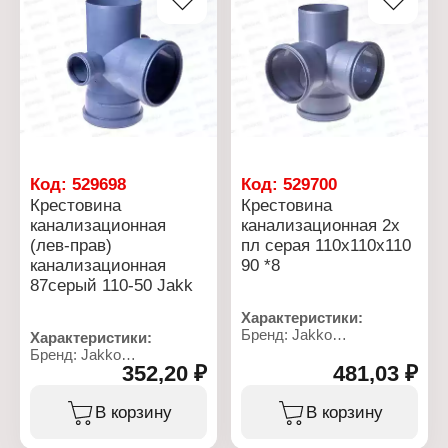
Угол: 45 градусов
низкого давления
Тип вентиля: ручка
Вид ручки: прямая
Код:
529698
Код:
529700
Крестовина
Крестовина
канализационная
канализационная 2х
(лев-прав)
пл серая 110х110х110
канализационная
90 *8
87серый 110-50 Jakk
Характеристики:
Бренд: Jakko
Характеристики:
Тип товара: Крестовина
Бренд: Jakko
Назначение:
352,20 ₽
481,03 ₽
Тип товара: Крестовина
канализационная
Назначение:
Тип крестовины:
канализационная
В корзину
В корзину
двухплоскостная
Тип крестовины:
Диаметр установочный:
двухплоскостная (левая,