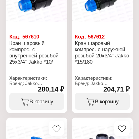
Код:
567610
Код:
567612
Кран шаровый
Кран шаровый
компрес. с
компрес. с наружней
внутренней резьбой
резьбой 20x3/4" Jakko
25x3/4" Jakko *10/
*15/180
Характеристики:
Характеристики:
Бренд: Jakko
Бренд: Jakko
280,14 ₽
204,71 ₽
Артикул: 704019704T
Артикул: 704019711T
Тип товара: Кран
Тип товара: Кран
Тип: компрессионный
Тип: компрессионный
В корзину
В корзину
Вид: шаровый
Вид: шаровый
Резьба присоединения:
Резьба присоединения:
ВР
НР
Диаметр трубы: 25x3/4"
Диаметр трубы: 20x3/4"
Материал: полиэтилен
Материал: полиэтилен
низкого давления
низкого давления
Тип вентиля: ручка
Тип вентиля: ручка