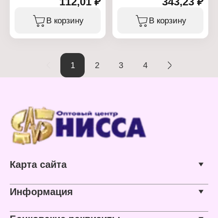
112,01 ₽
343,23 ₽
Тип товара: Крестовина
Диаметр установочный:
Назначение:
110-110 мм
канализационная
В корзину
В корзину
Материал: полипропилен
Тип крестовины:
Цвет: серый
двухплоскостная
Угол: 45 градусов
Диаметр установочный:
50-50 мм
Материал: полипропилен
1
2
3
4
Цвет: серый
Угол: 87 градусов
Карта сайта
Информация