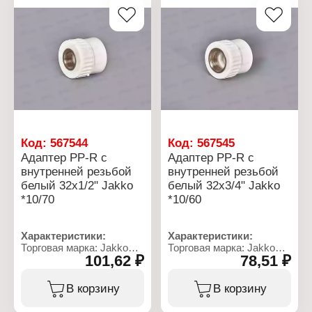
Код:
567544
Код:
567545
Адаптер PP-R с
Адаптер PP-R с
внутренней резьбой
внутренней резьбой
белый 32x1/2" Jakko
белый 32x3/4" Jakko
*10/70
*10/60
Характеристики:
Характеристики:
Торговая марка: Jakko
Торговая марка: Jakko
101,62 ₽
78,51 ₽
Артикул: 101223322K
Артикул: 101224324K
Тип товара: Адаптер
Тип товара: Адаптер
Назначение: для
Назначение: для
В корзину
В корзину
монтажа систем
монтажа систем
водоснабжения и
водоснабжения и