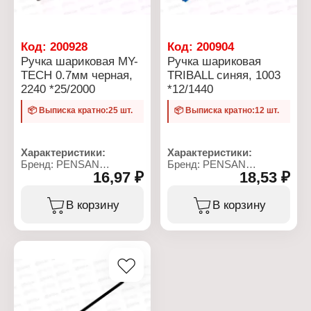
Диаметр корпуса: 8 мм
Длина стержня: 138 мм
Код:
200928
Код:
200904
Ручка шариковая MY-
Ручка шариковая
TECH 0.7мм черная,
TRIBALL синяя, 1003
2240 *25/2000
*12/1440
📦 Выписка кратно:25 шт.
📦 Выписка кратно:12 шт.
Характеристики:
Характеристики:
Бренд: PENSAN
Бренд: PENSAN
16,97 ₽
18,53 ₽
Артикул: 2240
Артикул: 1003
Серия: MY-TECH
Тип товара: Ручка
Тип товара: Ручка
Вид товара: шариковая
В корзину
В корзину
Вид товара: шариковая
Модель: "Triball"
Цвет чернил: черная
Цвет чернил: синяя
Диаметр пишущего узла:
Диаметр пишущего узла:
0,7 мм
1 мм
Форма наконечника:
Толщина линии письма:
игольчатый
0,5 мм
Длина корпуса с
Тип чернил: масляные
колпачком: 150 мм
Сменный стержень: нет
Длина корпуса без
Длина ручки с