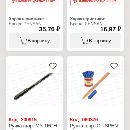
📦 Выписка кратно:12 шт.
📦 Выписка кратно:25 шт.
Характеристики:
Характеристики:
Бренд: PENSAN
Бренд: PENSAN
35,76 ₽
16,97 ₽
Тип товара: Ручка
Артикул: 2240
Тип чернил: гелевая
Серия: MY-TECH
Модель: "Soft gel"
Тип товара: Ручка
В корзину
В корзину
Цвет чернил: черная
Вид товара: шариковая
Диаметр пишущего узла:
Цвет чернил: зеленая
0,7 мм
Диаметр пишущего узла:
Материал корпуса:
0,7 мм
пластик
Форма наконечника:
игольчатый
Длина корпуса с
колпачком: 150 мм
Длина корпуса без
колпачка: 145 мм
Материал корпуса:
пластик
Диаметр корпуса: 8 мм
Длина стержня: 138 мм
Код:
200915
Код:
080376
Ручка шар. MY-TECH
Ручка шар. OFISPEN