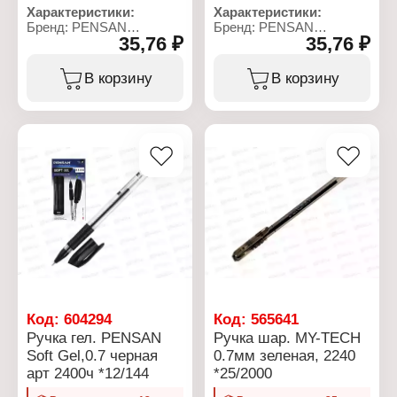
Характеристики:
Характеристики:
Бренд: PENSAN
Бренд: PENSAN
35,76 ₽
35,76 ₽
Артикул: ФТ35-000250
Артикул: ФТ35-000251
Тип товара: Ручка
Тип товара: Ручка
Тип чернил: гелевая
Тип чернил: гелевая
В корзину
В корзину
Модель: "Soft gel"
Модель: "Soft gel"
Цвет чернил: синяя
Цвет чернил: черная
Диаметр пишущего узла:
Диаметр пишущего узла:
0,5 мм
0,5 мм
Толщина линии письма:
Толщина линии письма:
0,3 мм
0,3 мм
Цвет корпуса:
Цвет корпуса:
Прозрачный
Прозрачный
Особенность корпуса: с
Особенность корпуса: с
резиновым грипом
резиновым грипом
Материал корпуса:
Материал корпуса:
пластик
пластик
Многоразовая: да
Многоразовая: да
Длина письма: 1200 м
Длина письма: 1200 м
Код:
604294
Код:
565641
Ручка гел. PENSAN
Ручка шар. MY-TECH
Soft Gel,0.7 черная
0.7мм зеленая, 2240
арт 2400ч *12/144
*25/2000