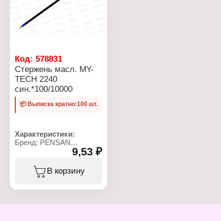
колпачка: 145 мм
колпачком: 150 мм
Материал корпуса:
Длина ручки без
пластик
колпачка: 145 мм
Диаметр корпуса: 8 мм
Форма наконечника:
Длина стержня: 138 мм
игольчатый
Цвет корпуса:
Серебристый
Код:
578831
Длина письма: 1750 м
Стержень масл. MY-
Форма корпуса:
TECH 2240
трехгранная
син.*100/10000
📦 Выписка кратно:100 шт.
Характеристики:
Бренд: PENSAN
9,53 ₽
Артикул: ФТ35-000501
Тип товара: Стержень
Тип чернил: масляный
В корзину
Модель: MY-TECH
Цвет чернил: синий
Диаметр пишущего узла:
0,7 мм
Длина: 140 мм
Материал корпуса: