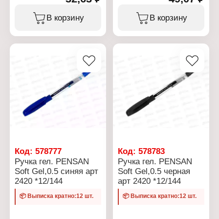
Тип чернил: гелевая
Тип чернил: гелевая
Модель: "My king Gel"
Модель: "My king Gel"
В корзину
В корзину
Цвет чернил: черная
Цвет чернил: черная
Диаметр пишущего узла:
Диаметр пишущего узла:
0,5 мм
0,5 мм
Форма наконечника:
Форма наконечника:
игольчатый
игольчатый
Толщина линии письма:
Толщина линии письма:
0,4 мм
0,4 мм
Материал корпуса:
Материал корпуса:
пластик
пластик
Цвет корпуса:
Цвет корпуса:
Прозрачный
Прозрачный
Код:
578777
Код:
578783
Ручка гел. PENSAN
Ручка гел. PENSAN
Soft Gel,0.5 синяя арт
Soft Gel,0.5 черная
2420 *12/144
арт 2420 *12/144
📦 Выписка кратно:12 шт.
📦 Выписка кратно:12 шт.