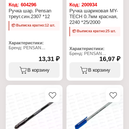
колпачка: 143 мм
Код:
604296
Код:
200934
Диаметр корпуса: 8 мм
Ручка шар. Pensan
Ручка шариковая MY-
треуг.син.2307 *12
TECH 0.7мм красная,
2240 *25/2000
📦 Выписка кратно:12 шт.
📦 Выписка кратно:25 шт.
Характеристики:
Бренд: PENSAN
Характеристики:
Тип товара: Ручка
Бренд: PENSAN
Вид товара: шариковая
13,31 ₽
16,97 ₽
Артикул: 2240
Модель: "Honey Triangle"
Серия: MY-TECH
Цвет чернил: синяя
Тип товара: Ручка
В корзину
В корзину
Длина сменного стержня:
Вид товара: шариковая
126 мм
Цвет чернил: красная
Диаметр пишущего узла:
Диаметр пишущего узла:
0,7 мм
0,7 мм
Цвет корпуса:
Форма наконечника:
оранжевый
игольчатый
Форма корпуса:
Длина корпуса с
трехгранная
колпачком: 150 мм
Материал корпуса:
Длина корпуса без
пластик
колпачка: 145 мм
Основая чернил:
Материал корпуса:
масляная
пластик