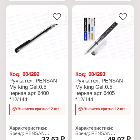
Размер: 45х20х15 мм
Размер: 45х20х15 мм
Цвет: в ассортименте
Цвет: белый
Материал: резина
Материал: резина
Код:
604292
Код:
604293
Ручка гел. PENSAN
Ручка гел. PENSAN
My king Gel,0.5
My king Gel,0.5
черная арт 6400
черная арт 6405
*12/144
*12/144
📦 Выписка кратно:12 шт.
📦 Выписка кратно:12 шт.
Характеристики:
Характеристики:
Бренд: PENSAN
Бренд: PENSAN
32,63 ₽
49,07 ₽
Тип товара: Ручка
Тип товара: Ручка