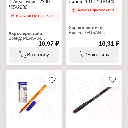
0.7мм синяя, 2240
синяя, 1010 *60/1440
*25/2000
📦 Выписка кратно:60 шт.
📦 Выписка кратно:25 шт.
Характеристики:
Бренд: PENSAN
Характеристики:
Артикул: 1010
Бренд: PENSAN
Серия: "Officepen"
16,97 ₽
16,31 ₽
Артикул: 2240
Тип товара: Ручка
Серия: MY-TECH
Вид товара: шариковая
Тип товара: Ручка
В корзину
В корзину
Цвет чернил: синяя
Вид товара: шариковая
Диаметр пишущего узла:
Цвет чернил: синяя
1 мм
Диаметр пишущего узла:
Толщина линии письма:
0,7 мм
0,8 мм
Форма наконечника:
Цвет корпуса:
игольчатый
оранжевый
Длина корпуса с
Материал корпуса:
колпачком: 150 мм
пластик
Длина корпуса без
Форма корпуса:
колпачка: 145 мм
шестигранная
Материал корпуса:
Сменный стержень: нет
пластик
Длина ручки с
Диаметр корпуса: 8 мм
колпачком: 152 мм
Длина стержня: 138 мм
Длина ручки без