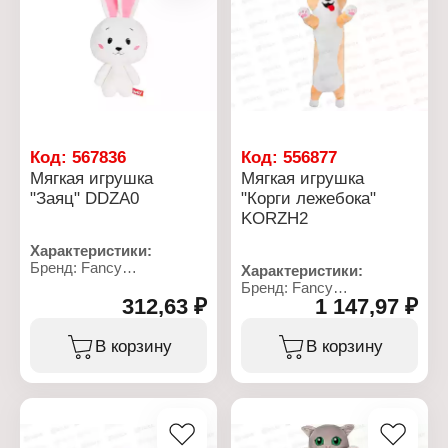
Код:
567836
Код:
556877
Мягкая игрушка
Мягкая игрушка
"Заяц" DDZA0
"Корги лежебока"
KORZH2
Характеристики:
Бренд: Fancy
Характеристики:
Артикул: DDZA0
Бренд: Fancy
Тип товара: Мягкая
312,63 ₽
1 147,97 ₽
Артикул: KORZH2
игрушка
Тип товара: Мягкая
Модель: "Заяц"
игрушка
В корзину
В корзину
Размер: 21х14 см
Модель: "Корги-
Материал: текстильное
лежебока"
полотно, полиэфирное
Размер: 61х21 см
волокно
Материал: текстильное
полотно, полиэфирное
волокно