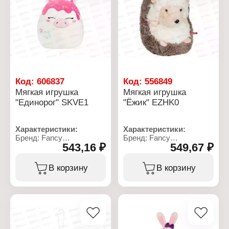
Код:
606837
Код:
556849
Мягкая игрушка
Мягкая игрушка
"Единорог" SKVE1
"Ёжик" EZHK0
Характеристики:
Характеристики:
Бренд: Fancy
Бренд: Fancy
543,16 ₽
549,67 ₽
Артикул: SKVE1
Артикул: EZHK0
Тип товара: Мягкая
Тип товара: Мягкая
игрушка
игрушка
В корзину
В корзину
Вариация: подушка
Модель: "Ежик"
Модель: "Единорог"
Размер: 17х13х19 см
Размер: 20х23 см
Материал: текстильное
Материал: текстиль
полотно, полиэфирное
Рекомендуемый возраст:
волокно
от 3 лет