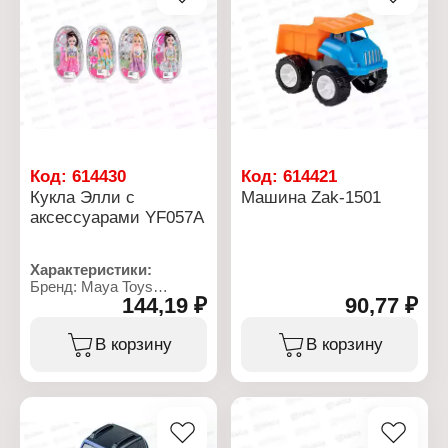
от 3 лет
см
Код:
614430
Код:
614421
Кукла Элли с
Машина Zak-1501
аксессуарами YF057A
Характеристики:
Бренд: Maya Toys
144,19 ₽
90,77 ₽
Артикул: YF057A
Тип товара: Кукла
Модель: "Элли"
В корзину
В корзину
Комплектация: с
аксессуарами
Дизайн: в ассортименте
Высота куклы: 13,5 см
Упаковка: блистер
Размер упаковки: