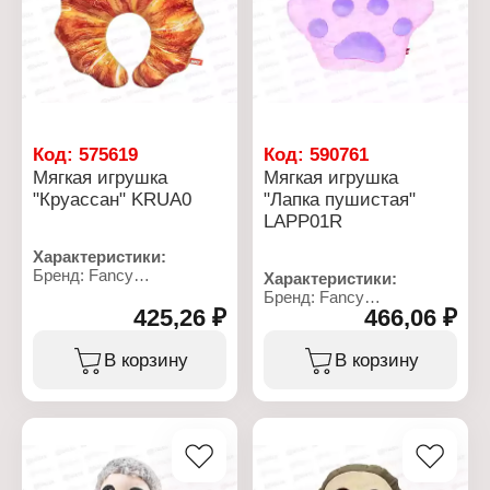
Код:
575619
Код:
590761
Мягкая игрушка
Мягкая игрушка
"Круассан" KRUA0
"Лапка пушистая"
LAPP01R
Характеристики:
Бренд: Fancy
Характеристики:
Артикул: KRUA0
Бренд: Fancy
Тип товара: Мягкая
425,26 ₽
466,06 ₽
Артикул: LAPP01R
игрушка
Тип товара: Мягкая
Модель: "Круассан"
игрушка
В корзину
В корзину
Размер: 39х11 см
Вид: подушка
Материал: текстильное
Модель: "Лапка
полотно, полиэфирное
пушистая"
волокно
Размер: 27х34 см
Материал: текстильное
полотно, полиэфирное
волокно