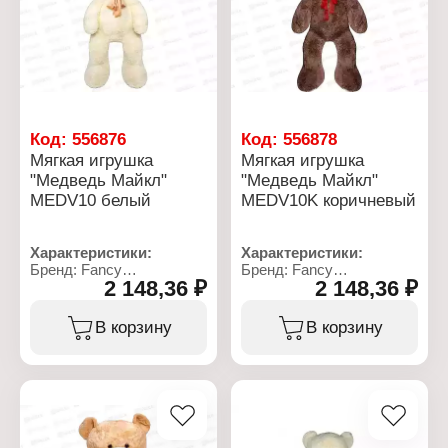
Код:
556876
Код:
556878
Мягкая игрушка
Мягкая игрушка
"Медведь Майкл"
"Медведь Майкл"
MEDV10 белый
MEDV10K коричневый
Характеристики:
Характеристики:
Бренд: Fancy
Бренд: Fancy
2 148,36 ₽
2 148,36 ₽
Артикул: MEDV10
Артикул: MEDV10K
Тип товара: Мягкая
Тип товара: Мягкая
игрушка
игрушка
В корзину
В корзину
Модель: "Медведь
Модель: "Медведь
Майкл"
Майкл"
Цвет: белый
Цвет: коричневый
Размер: 83х57 см
Размер: 83х57 см
Материал: текстильное
Материал: текстильное
полотно, полиэфирное
полотно, полиэфирное
волокно
волокно