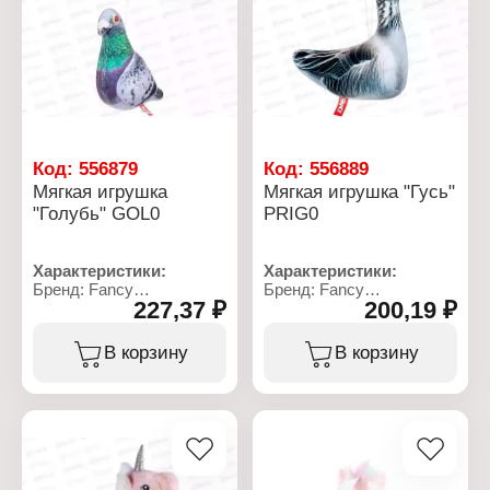
Рекомендуемый возраст:
от 3 лет
Код:
556879
Код:
556889
Мягкая игрушка
Мягкая игрушка "Гусь"
"Голубь" GOL0
PRIG0
Характеристики:
Характеристики:
Бренд: Fancy
Бренд: Fancy
227,37 ₽
200,19 ₽
Артикул: GOL0
Артикул: PRIG0
Тип товара: Мягкая
Тип товара: Мягкая
игрушка
игрушка
В корзину
В корзину
Модель: "Голубь"
Модель: "Гусь"
Размер: 27х18 см
Размер: 19х23 см
Материал: текстильное
Материал: текстильное
полотно, полиэфирное
полотно, полиэфирное
волокно
волокно