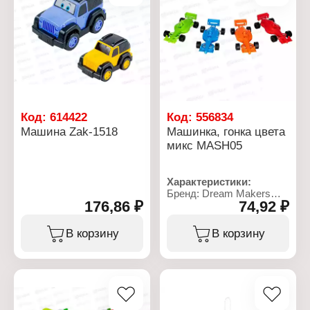
9,5х4,5х17 см
Рекомендуемый возраст:
от 3 лет
Код:
614422
Код:
556834
Машина Zak-1518
Машинка, гонка цвета
микс MASH05
Характеристики:
Бренд: Dream Makers
176,86 ₽
74,92 ₽
Артикул: MASH05
Тип товара: Машина
Цвет: в ассортименте
В корзину
В корзину
Размер: 3,5х12 см
Материал: пластик
Рекомендуемый возраст:
от 3 лет