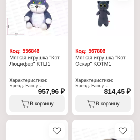
Код:
556846
Код:
567806
Мягкая игрушка "Кот
Мягкая игрушка "Кот
Люцифер" KTLI1
Оскар" KOTM1
Характеристики:
Характеристики:
Бренд: Fancy
Бренд: Fancy
957,96 ₽
814,45 ₽
Артикул: KTLI1
Артикул: KOTM1
Тип товара: Мягкая
Тип товара: Мягкая
игрушка
игрушка
В корзину
В корзину
Модель: "Кот Люцифер"
Модель: "Кот Оскар"
Размер: 23х20х28 см
Размер: 47х20 см
Материал: текстильное
Материал: текстильное
полотно, полиэфирное
полотно, полиэфирное
волокно
волокно