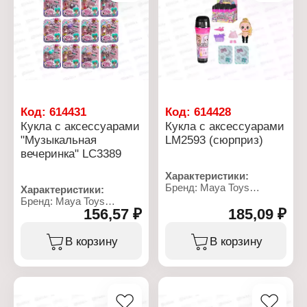
5,6х4,7х9,7 см
Код:
614431
Код:
614428
Кукла с аксессуарами
Кукла с аксессуарами
"Музыкальная
LM2593 (сюрприз)
вечеринка" LC3389
Характеристики:
Бренд: Maya Toys
Характеристики:
Артикул: LM2593
Бренд: Maya Toys
Тип товара: Кукла
156,57 ₽
185,09 ₽
Артикул: LC3389
Вариация: сюрприз
Тип товара: Кукла
Комплектация: с
Комплектация: с
В корзину
В корзину
аксессуарами
аксессуарами
Дизайн: в ассортименте
Модель: "Музыкальная
Упаковка: в микрофоне
вечеринка"
Размер упаковки:
Дизайн: в ассортименте
5,7х5,7х17,7 см
Упаковка: блистер
Рекомендуемый возраст:
Размер куклы: 9х4х3,3