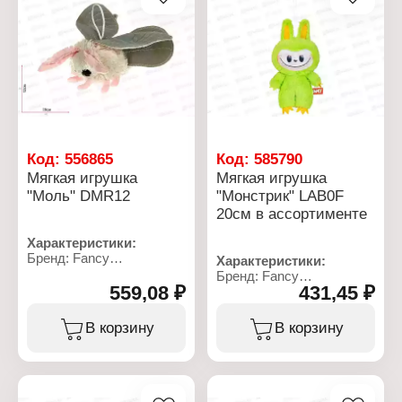
Код:
556865
Код:
585790
Мягкая игрушка
Мягкая игрушка
"Моль" DMR12
"Монстрик" LAB0F
20см в ассортименте
Характеристики:
Бренд: Fancy
Характеристики:
Артикул: DMR12
Бренд: Fancy
Тип товара: Мягкая
559,08 ₽
431,45 ₽
Артикул: LAB0F
игрушка
Тип товара: Мягкая
Модель: "Моль"
игрушка
В корзину
В корзину
Размер: 12х19 см
Модель: "Монстрик"
Материал: текстильное
Дизайн: в ассортименте
полотно, полиэфирное
Размер: 20 см
волокно
Материал: текстиль