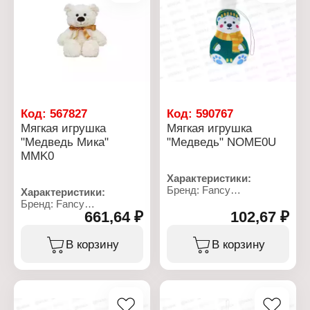
Код:
567827
Код:
590767
Мягкая игрушка
Мягкая игрушка
"Медведь Мика"
"Медведь" NOME0U
MMK0
Характеристики:
Бренд: Fancy
Характеристики:
Артикул: NOME0U
Бренд: Fancy
Тип товара: Мягкая
661,64 ₽
102,67 ₽
Артикул: MMK0
игрушка
Тип товара: Мягкая
Модель: "Медведь"
игрушка
В корзину
В корзину
Размер: 11 см
Модель: "Медведь Мика"
Материал: текстильное
Размер: 23х11 см
полотно, полиэфирное
Материал: текстильное
волокно
полотно, полиэфирное
волокно