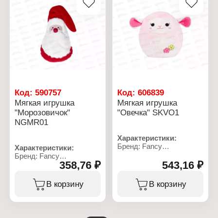
Код:
590757
Код:
606839
Мягкая игрушка
Мягкая игрушка
"Морозовичок"
"Овечка" SKVO1
NGMR01
Характеристики:
Бренд: Fancy
Характеристики:
Артикул: SKVO1
Бренд: Fancy
Тип товара: Мягкая
358,76 ₽
543,16 ₽
Артикул: NGMR01
игрушка
Тип товара: Мягкая
Вариация: подушка
игрушка
В корзину
В корзину
Модель: "Овечка"
Модель: "Морозовичок"
Размер: 24х20 см
Размер: 22 см
Материал: текстиль
Материал: текстильное
Рекомендуемый возраст:
полотно, полиэфирное