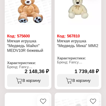
Код:
575600
Код:
567810
Мягкая игрушка
Мягкая игрушка
"Медведь Майкл"
"Медведь Мика" MMI2
MEDV10R бежевый
Характеристики:
Бренд: Fancy
Характеристики:
Артикул: MMI2
Бренд: Fancy
Тип товара: Мягкая
2 148,36 ₽
1 739,48 ₽
Артикул: MEDV10R
игрушка
Тип товара: Мягкая
Модель: "Медведь Мика"
игрушка
В корзину
В корзину
Размер: 35х37х31 см
Модель: "Медведь
Материал: текстильное
Майкл"
полотно, полиэфирное
Цвет: бежевый
волокно
Материал: текстильное
полотно, полиэфирное
волокно