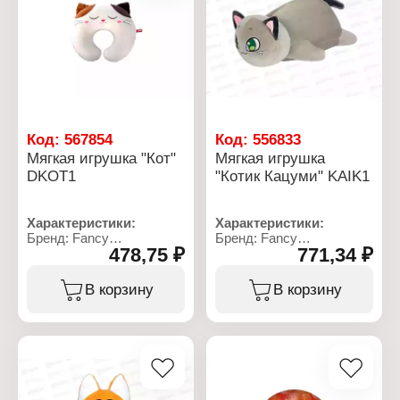
Код:
567854
Код:
556833
Мягкая игрушка "Кот"
Мягкая игрушка
DKOT1
"Котик Кацуми" KAIK1
Характеристики:
Характеристики:
Бренд: Fancy
Бренд: Fancy
478,75 ₽
771,34 ₽
Артикул: DKOT1
Артикул: KAIK1
Тип товара: Мягкая
Тип товара: Мягкая
игрушка
игрушка
В корзину
В корзину
Модель: "Кот"
Модель: "Котик Кацуми"
Размер: 30х32х8 см
Размер: 39х20 см
Материал: текстильное
Материал: текстильное
полотно, полиэфирное
полотно, полиэфирное
волокно
волокно