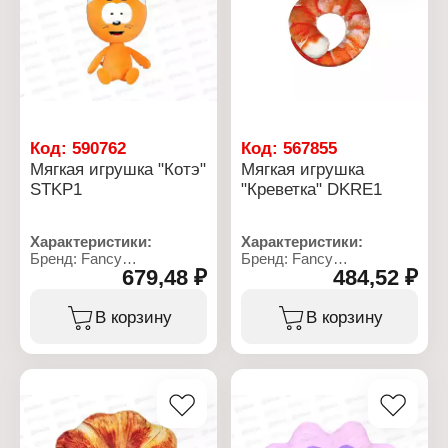
Код:
590762
Код:
567855
Мягкая игрушка "Котэ"
Мягкая игрушка
STKP1
"Креветка" DKRE1
Характеристики:
Характеристики:
Бренд: Fancy
Бренд: Fancy
679,48 ₽
484,52 ₽
Артикул: STKP1
Артикул: DKRE1
Тип товара: Мягкая
Тип товара: Мягкая
игрушка
игрушка
В корзину
В корзину
Вид: подушка
Вид: подушка
Модель: "Котэ"
Модель: "Креветка"
Размер: 29 см
Размер: 33х35х9 см
Материал: текстильное
Материал: текстильное
полотно, полиэфирное
полотно, полиэфирное
волокно
волокно