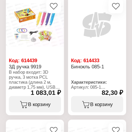
Код:
614439
Код:
614433
3Д ручка 9919
Бинокль 085-1
В набор входит: 3D
ручка, 3 мотка PCL
пластика (длина 2 м,
Характеристики:
диаметр 1,75 мм), USB-
Артикул: 085-1
1 083,01 ₽
82,30 ₽
кабель, подставка для
Тип товара: Игрушка
ручки, инструкция, 10
Вид: Бинокль
картонных трафаретов,
Материал: пластик
В корзину
В корзину
прозрачный коврик для
рисования, спица для
чистки сопла.
Характеристики: