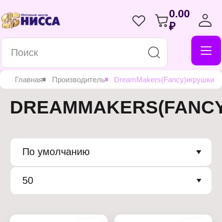
0.00
₽
Главная
Производитель
DreamMakers(Fancy)игрушки
DREAMMAKERS(FANC
По умолчанию
50