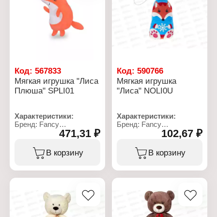
Код:
567833
Код:
590766
Мягкая игрушка "Лиса
Мягкая игрушка
Плюша" SPLI01
"Лиса" NOLI0U
Характеристики:
Характеристики:
Бренд: Fancy
Бренд: Fancy
471,31 ₽
102,67 ₽
Артикул: SPLI01
Артикул: NOLI0U
Тип товара: Мягкая
Тип товара: Мягкая
игрушка
игрушка
В корзину
В корзину
Модель: "Лиса Плюша"
Модель: "Лиса"
Размер: 27х27 см
Размер: 11 см
Материал: текстильное
Материал: текстильное
полотно, полиэфирное
полотно, полиэфирное
волокно
волокно