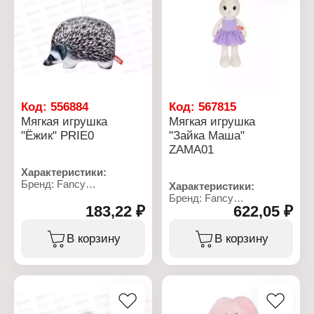
Код:
556884
Код:
567815
Мягкая игрушка
Мягкая игрушка
"Ёжик" PRIE0
"Зайка Маша"
ZAMA01
Характеристики:
Бренд: Fancy
Характеристики:
Артикул: PRIE0
Бренд: Fancy
Тип товара: Мягкая
183,22 ₽
622,05 ₽
Артикул: ZAMA01
игрушка
Тип товара: Мягкая
Модель: "Ежик"
игрушка
В корзину
В корзину
Размер: 22х16 см
Модель: "Зайка Маша"
Материал: текстильное
Размер: 14х22 см
полотно, полиэфирное
Материал: текстильное
волокно
полотно, полиэфирное
волокно