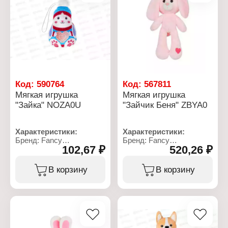
Код:
590764
Код:
567811
Мягкая игрушка
Мягкая игрушка
"Зайка" NOZA0U
"Зайчик Беня" ZBYA0
Характеристики:
Характеристики:
Бренд: Fancy
Бренд: Fancy
102,67 ₽
520,26 ₽
Артикул: NOZA0U
Артикул: ZBYA0
Тип товара: Мягкая
Тип товара: Мягкая
игрушка
игрушка
В корзину
В корзину
Модель: "Зайка"
Модель: "Зайчик Беня"
Размер: 11 см
Размер: 19х11 см
Материал: текстильное
Материал: текстильное
полотно, полиэфирное
полотно, полиэфирное
волокно
волокно