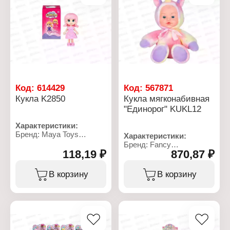
Упаковка: в коробке
Рекомендуемый возраст:
от 6 лет
Размер упаковки:
17х7,3х3 см
Код:
614429
Код:
567871
Кукла K2850
Кукла мягконабивная
"Единорог" KUKL12
Характеристики:
Бренд: Maya Toys
Характеристики:
Артикул: K2850
Бренд: Fancy
Тип товара: Кукла
118,19 ₽
870,87 ₽
Артикул: KUKL12
Вариация: сюрприз
Тип товара: Кукла
Дизайн: в ассортименте
Особенность:
В корзину
В корзину
Размер куклы: 9х4,5 см
мягконабивная
Материал: пластик
Модель: "Единорог"
Рекомендуемый возраст:
Размер: 26 см
от 3 лет
Материал: текстиль,
Упаковка: в коробке
ПВХ
Размер упаковки: