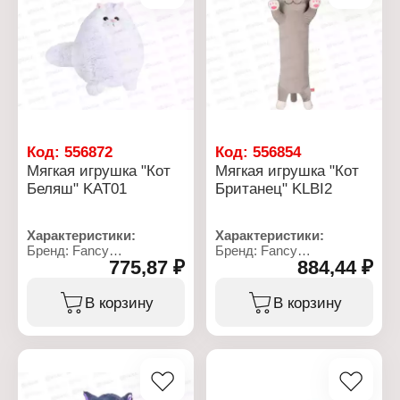
Код:
556872
Код:
556854
Мягкая игрушка "Кот
Мягкая игрушка "Кот
Беляш" KAT01
Британец" KLBI2
Характеристики:
Характеристики:
Бренд: Fancy
Бренд: Fancy
775,87 ₽
884,44 ₽
Артикул: KAT01
Артикул: KLBI2
Тип товара: Мягкая
Тип товара: Мягкая
игрушка
игрушка
В корзину
В корзину
Модель: "Кот Беляш"
Модель: "Кот Британец"
Размер: 28 см
Размер: 70х19 см
Материал: текстильное
Материал: текстильное
полотно, полиэфирное
полотно, полиэфирное
волокно
волокно