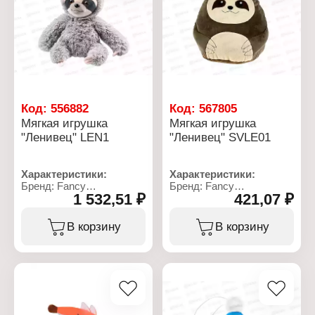
Код:
556882
Код:
567805
Мягкая игрушка
Мягкая игрушка
"Ленивец" LEN1
"Ленивец" SVLE01
Характеристики:
Характеристики:
Бренд: Fancy
Бренд: Fancy
1 532,51 ₽
421,07 ₽
Артикул: LEN1
Артикул: SVLE01
Тип товара: Мягкая
Тип товара: Мягкая
игрушка
игрушка
В корзину
В корзину
Модель: "Ленивец"
Модель: "Ленивец"
Размер: 50х33 см
Размер: 25х21 см
Материал: текстильное
Материал: текстильное
полотно, полиэфирное
полотно, полиэфирное
волокно
волокно