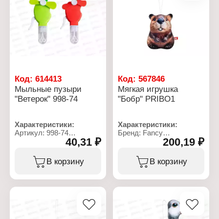
Код:
614413
Код:
567846
Мыльные пузыри
Мягкая игрушка
"Ветерок" 998-74
"Бобр" PRIBO1
Характеристики:
Характеристики:
Артикул: 998-74
Бренд: Fancy
40,31 ₽
200,19 ₽
Тип товара: Мыльные
Артикул: PRIBO1
пузыри
Тип товара: Мягкая
Модель: "Ветерок"
игрушка
В корзину
В корзину
Конструкция: с ручным
Модель: "Бобр"
вентилятором
Размер: 20х16 см
Материал: пластик
Материал: текстильное
Цвет: в ассортименте
полотно, полиэфирное
Объем мыльного
волокно
раствора: 3 мл
Размер: 13,5х6,5х3,1 см