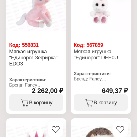
Код:
556831
Код:
567859
Мягкая игрушка
Мягкая игрушка
"Единорог Зефирка"
"Единорог" DEE0U
EDO3
Характеристики:
Бренд: Fancy
Характеристики:
Артикул: DEE0U
Бренд: Fancy
Тип товара: Мягкая
2 262,00 ₽
649,37 ₽
Артикул: EDO3
игрушка
Тип товара: Мягкая
Модель: "Единорог"
игрушка
В корзину
В корзину
Размер: 11х20 см
Модель: "Единорог
Материал: текстильное
Зефирка"
полотно, полиэфирное
Размер: 60х45 см
волокно
Материал: текстильное
полотно, полиэфирное
волокно