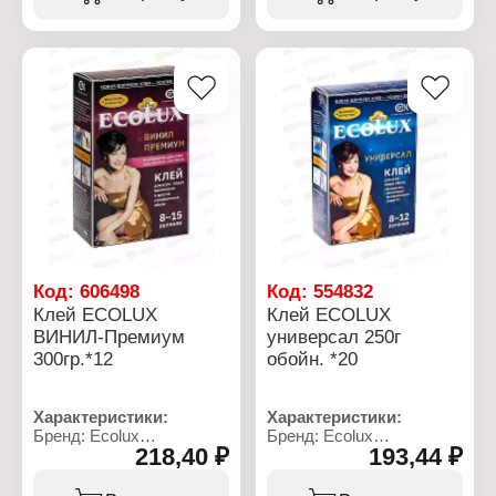
Применение: для
Применение: для
флизелиновых обоев
флизелиновых обоев
Расход: до 30 м2
Расход: до 60 м2
Состав: смесь
Состав: смесь
модифицированных
модифицированных
крахмалов
крахмалов
Фасовка: 250 г
Фасовка: 500 г
Код:
606498
Код:
554832
Клей ECOLUX
Клей ECOLUX
ВИНИЛ-Премиум
универсал 250г
300гр.*12
обойн. *20
Характеристики:
Характеристики:
Бренд: Ecolux
Бренд: Ecolux
218,40 ₽
193,44 ₽
Серия: Винил Премиум
Тип товара: Клей
Тип товара: Клей
Вид: для обоев
Вид: для обоев
Название: "Универсал"