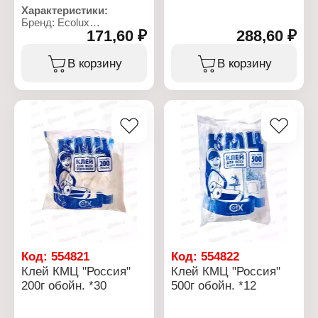
Вид: для обоев
Характеристики:
Применение: для всех
Бренд: Ecolux
типов обоев
171,60 ₽
288,60 ₽
Тип товара: Клей
Основа: КМЦ
Назначение: ремонтно-
Фасовка: 1000 г
монтажный
В корзину
В корзину
Особенность:
влагостойкий
Основа: акриловая
Цвет: прозрачный
Фасовка: 200 мл
Код:
554821
Код:
554822
Клей КМЦ "Россия"
Клей КМЦ "Россия"
200г обойн. *30
500г обойн. *12