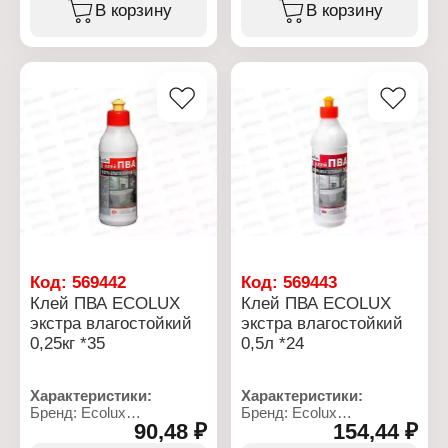
универсальный
Назначение:
В корзину
В корзину
Тип поверхности: дерево,
универсальный
бумага, картон, кожа,
Состав:
ткань, стекло,
поливинилацетатая
керамическая плитка,
дисперсия, загустители,
стеклообо
добавки
Расход: 100-200 г/м2
Фасовка: 1 кг
Состав:
поливинилацетатная
дисперсия
Фасовка: 2 кг
Код:
569442
Код:
569443
Клей ПВА ECОLUX
Клей ПВА ECОLUX
экстра влагостойкий
экстра влагостойкий
0,25кг *35
0,5л *24
Характеристики:
Характеристики:
Бренд: Ecolux
Бренд: Ecolux
90,48 ₽
154,44 ₽
Тип товара: Клей
Тип товара: Клей
Вариация: ПВА
Вариация: ПВА