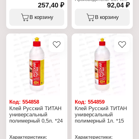
Вариация: ПВА
257,40 ₽
92,04 ₽
Тип товара: Клей
Особенность:
Вариация:
влагостойкий
Универсальный
В корзину
В корзину
Класс влагостойкости:
Название: "Русский
D3
титан"
Расход: 100-200 г/м2
Основа: полимерный
Состав:
Расход: до 5 м2
поливинилацетатная
Фасовка: 0,25 л
дисперсия
Вес: 0,9 кг
Код:
554858
Код:
554859
Клей Русский ТИТАН
Клей Русский ТИТАН
универсальный
универсальный
полимерный 0,5л. *24
полимерный 1л. *15
Характеристики:
Характеристики: