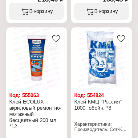
Название: "Флизелин"
Назначение: ремонтно-
Применение: для всех
монтажный
В корзину
В корзину
видов флизелиновых
Особенность:
обоев
влагостойкий
Расход: до 30 м2
Основа: акриловая
Состав: смесь
Цвет: белый
модифицированных
Фасовка: 200 мл
крахмалов
Фасовка: 250 г
Код:
555063
Код:
554824
Клей ECОLUX
Клей КМЦ "Россия"
акриловый ремонтно-
1000г обойн. *8
мотажный
бесцветный 200 мл
Характеристики:
*12
Производитель: Сот-К
Тип товара: Клей