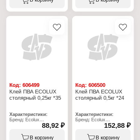
Назначение: бумага,
строительный
картон, древесина
Цвет: белый
Консистенция: жидкий
Состав: ПВА,
Расход: 100-200 г/м2
пластификатор,
Состав: вода,
пеногаситель
поливинилацетатная
Фасовка: 1 кг
дисперсия, загуститель,
функциональные
добавки, би
Основа: ПВА
Объем: 0,9 л
Код:
606499
Код:
606500
Клей ПВА ECОLUX
Клей ПВА ECОLUX
столярный 0,25кг *35
столярный 0,5кг *24
Характеристики:
Характеристики:
Бренд: Ecolux
Бренд: Ecolux
88,92 ₽
152,88 ₽
Тип товара: Клей
Тип товара: Клей
Вариация: ПВА
Вариация: ПВА
Назначение: столярный
Назначение: столярный
В корзину
В корзину