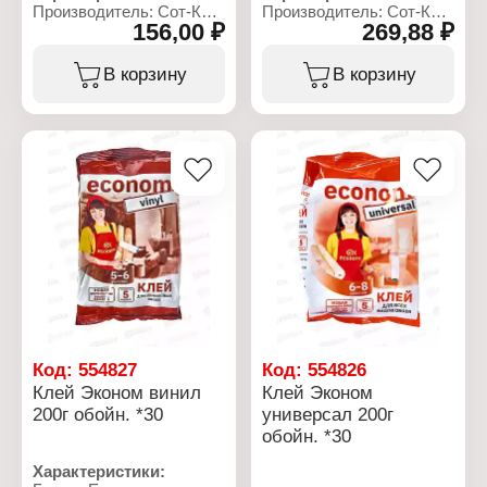
Производитель: Сот-К
Производитель: Сот-К
156,00 ₽
269,88 ₽
Тип товара: Клей
Тип товара: Клей
Вариация:
Вариация:
Универсальный
Универсальный
В корзину
В корзину
Название: "Русский
Название: "Русский
титан"
титан"
Основа: полимерный
Основа: полимерный
Расход: до 10 м2
Расход: до 20 м2
Фасовка: 0,5 л
Фасовка: 1 л
Код:
554827
Код:
554826
Клей Эконом винил
Клей Эконом
200г обойн. *30
универсал 200г
обойн. *30
Характеристики: