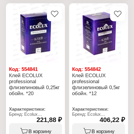
Расход: до 80 м2
стеклообоев
Состав: смесь
Расход: до 30 м2
модифицированных
Состав: смесь
крахмалов,
модифицированных
противогрибковые
крахмалов
добавки
Фасовка: 250 г
Фасовка: 500 г
Код:
554841
Код:
554842
Клей ECOLUX
Клей ECOLUX
professional
professional
флизелиновый 0,25кг
флизелиновый 0,5кг
обойн. *20
обойн. *12
Характеристики:
Характеристики:
Бренд: Ecolux
Бренд: Ecolux
221,88 ₽
406,22 ₽
Серия: Professional
Серия: Professional
Тип товара: Клей
Тип товара: Клей
Вид: для обоев
Вид: для обоев
В корзину
В корзину