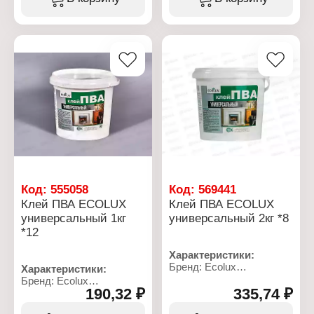
универсальный
универсальный
Состав:
Состав:
поливинилацетатая
поливинилацетатая
дисперсия, загустители,
дисперсия, загустители,
добавки
добавки
Фасовка: 250 мл
Фасовка: 500 мл
Код:
555058
Код:
569441
Клей ПВА ECОLUX
Клей ПВА ECОLUX
универсальный 1кг
универсальный 2кг *8
*12
Характеристики:
Бренд: Ecolux
Характеристики:
Тип товара: Клей
Бренд: Ecolux
Вариация: ПВА
190,32 ₽
335,74 ₽
Тип товара: Клей
Назначение:
Вариация: ПВА