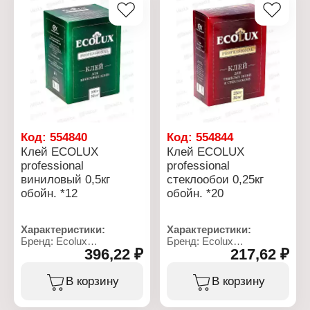
винилацетата
модифицированных
Фасовка: 1 л
крахмалов,
противогрибковые
добавки
Фасовка: 250 г
Код:
554840
Код:
554844
Клей ECOLUX
Клей ECOLUX
professional
professional
виниловый 0,5кг
стеклообои 0,25кг
обойн. *12
обойн. *20
Характеристики:
Характеристики:
Бренд: Ecolux
Бренд: Ecolux
396,22 ₽
217,62 ₽
Серия: Professional
Серия: Professional
Тип товара: Клей
Тип товара: Клей
Вид: для обоев
Вид: для обоев
В корзину
В корзину
Применение: для
Применение: для
виниловых обоев
тяжелых обоев и