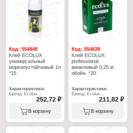
Фасовка: 1,3 кг
Код:
554848
Код:
554839
Клей ECOLUX
Клей ECOLUX
универсальный
professional
морозоустойчивый 1л
виниловый 0,25 кг
*15
обойн. *20
Характеристики:
Характеристики:
Бренд: Ecolux
Бренд: Ecolux
252,72 ₽
211,82 ₽
Тип товара: Клей
Серия: Professional
Вариация:
Тип товара: Клей
Универсальный
Вид: для обоев
В корзину
В корзину
Особенность:
Применение: для
морозоустойчивый
виниловых обоев
Расход: до 20 м2
Расход: до 40 м2
Состав: сополимеры
Состав: смесь