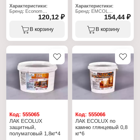
Характеристики:
Характеристики:
Бренд: Econom
Бренд: EMCOL
120,12 ₽
154,44 ₽
Тип товара: Клей
Тип товара: Клей
Вид: для обоев
Вид: для обоев
Особенность: с
Применение: для
В корзину
В корзину
индикатором
флизелиновых обоев
Применение: для
Расход: 36 кв.м
виниловых обоев
Состав: смесь
Расход: 5-7 рулонов
модифицированных
Фасовка: 200 г
крахмалов
Фасовка: 250 г
Код:
555065
Код:
555066
ЛАК ECOLUX
ЛАК ECOLUX по
защитный,
камню глянцевый 0,8
полуматовый 1,8кг*4
кг*6