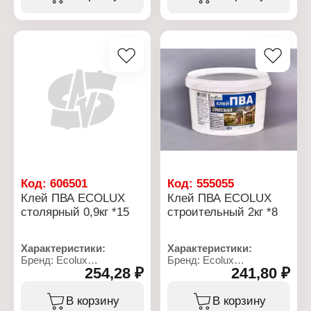
Цвет: белый
Цвет: белый
Состав:
Состав:
поливинилацетатная
поливинилацетатная
дисперсия
дисперсия
Фасовка: 0,25 кг
Фасовка: 0,5 кг
Код:
606501
Код:
555055
Клей ПВА ECОLUX
Клей ПВА ECОLUX
столярный 0,9кг *15
строительный 2кг *8
Характеристики:
Характеристики:
Бренд: Ecolux
Бренд: Ecolux
254,28 ₽
241,80 ₽
Тип товара: Клей
Тип товара: Клей
Вариация: ПВА
Вариация: ПВА
Назначение: столярный
Назначение:
В корзину
В корзину
Цвет: белый
строительный