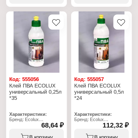
Состав:
Цвет: белый
поливинилацетатная
Состав: ПВА,
дисперсия
пластификатор,
Фасовка: 0,9 кг
пеногаситель
Фасовка: 2 кг
Код:
555056
Код:
555057
Клей ПВА ECОLUX
Клей ПВА ECОLUX
универсальный 0,25л
универсальный 0,5л
*35
*24
Характеристики:
Характеристики:
Бренд: Ecolux
Бренд: Ecolux
68,64 ₽
112,32 ₽
Тип товара: Клей
Тип товара: Клей
Вариация: ПВА
Вариация: ПВА
Назначение:
Назначение:
В корзину
В корзину