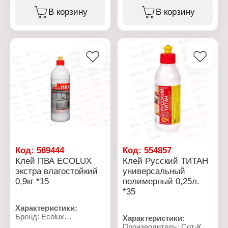
Особенность:
Особенность:
В корзину
В корзину
влагостойкий
влагостойкий
Класс влагостойкости:
Класс влагостойкости:
D3
D3
Расход: 100-200 г/м2
Расход: 100-200 г/м2
Состав:
Состав:
поливинилацетатная
поливинилацетатная
дисперсия
дисперсия
Фасовка: 0,25 кг
Объем: 0,5 л
Код:
569444
Код:
554857
Клей ПВА ECОLUX
Клей Русский ТИТАН
экстра влагостойкий
универсальный
0,9кг *15
полимерный 0,25л.
*35
Характеристики:
Бренд: Ecolux
Характеристики:
Тип товара: Клей
Производитель: Сот-К