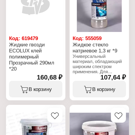
Код:
619479
Код:
555059
Жидкие гвозди
Жидкое стекло
ECOLUX клей
натриевое 1,3 кг *9
полимерный
Универсальный
материал, обладающий
Прозрачный 290мл
широким спектром
*20
применения. Для
160,68 ₽
107,64 ₽
достижения надежного
соединения достаточно
смешать 20 г
В корзину
В корзину
казеинового клея и 100 г
жидкости, затем нанести
полученный состав на
обе поверхности, дать
немного подсохнуть и
нагреть. Жидкое стекло
также отлично
справляется с задачами
по чистке посуды: