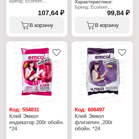
Бренд: Econom
Характеристики:
Тип товара: Клей
Бренд: Econom
Вид: для обоев
107,64 ₽
99,84 ₽
Тип товара: Клей
Применение: для
Вид: для обоев
виниловых обоев
Применение: для всех
В корзину
В корзину
Расход: 5-6 рулонов
типов обоев
Фасовка: 200 г
Расход: 6-8 рулонов
Фасовка: 200 г
Код:
554831
Код:
606497
Клей Эмкол
Клей Эмкол
индикатор 200г обойн.
флизелин ,200г
*24
обойн. *24