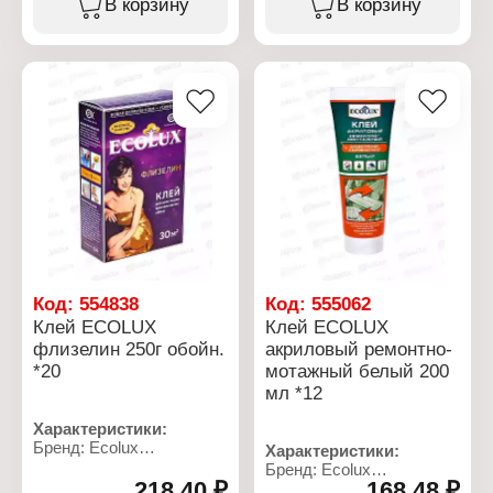
В корзину
В корзину
Применение: для
Применение: для всех
виниловых обоев
типов обоев
Особенность: с
Расход: 8-12 рулонов
индикатором
Состав: смесь
Состав:
модифицированных
модифицированный
крахмалов
крахмал, индикатор
Фасовка: 250 г
Фасовка: 300 г
Код:
554838
Код:
555062
Клей ECOLUX
Клей ECОLUX
флизелин 250г обойн.
акриловый ремонтно-
*20
мотажный белый 200
мл *12
Характеристики:
Бренд: Ecolux
Характеристики:
Тип товара: Клей
Бренд: Ecolux
Вид: для обоев
218,40 ₽
168,48 ₽
Тип товара: Клей