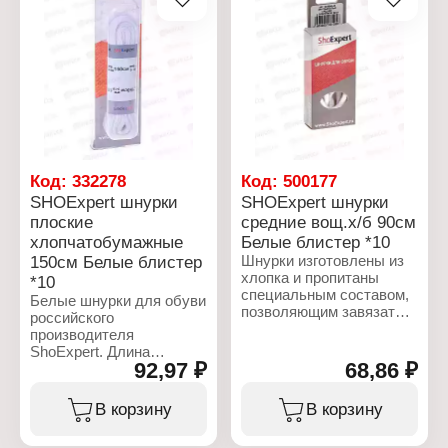
Бренд: ShoExpert
Характеристики:
Тип товара: Шнурки
Бренд: ShoExpert
Вариация: плоские
Тип товара: Шнурки
Назначение: для обуви
Вариация: плоские
Цвет: белый
Назначение: для обуви
Длина: 100 см
Цвет: черный
Упаковка: блистер
Длина: 90 см
Материал: хлопок
Упаковка: блистер
Материал: хлопок
Код:
332278
Код:
500177
SHOExpert шнурки
SHOExpert шнурки
плоские
средние вощ.х/б 90см
хлопчатобумажные
Белые блистер *10
150см Белые блистер
Шнурки изготовлены из
хлопка и пропитаны
*10
специальным составом,
Белые шнурки для обуви
позволяющим завязать
российского
узел более плотно и
производителя
удержать его в течении
ShoExpert. Длина
длительного времени.
92,97 ₽
68,86 ₽
шнурков 150 см. Плоские
шнурки используются
Характеристики:
для шнуровки
В корзину
В корзину
Бренд: ShoExpert
спортивной обуви кед,
Тип товара: Шнурки
кроссовок с высокой
Вариация: круглые