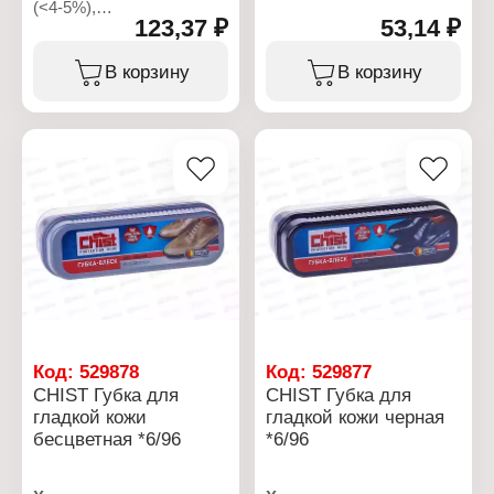
(<4-5%),
Назначение: для обуви
123,37 ₽
53,14 ₽
водоотталкивающий
Цвет: черный
реагент (<4-5%), спирт
Форма: волна
изопропиловый
В корзину
В корзину
косметический (0,40%),
отдушка, пропан/бутан
(30-45%).
Характеристики:
Бренд: CHIST
Тип товара: Краска
Вариация: для гладкой
кожи
Действие:
восстанавливающая
Особенность: с
водоотталкивающим
эффектом
Цвет: черный
Форма выпуска:
Код:
529878
Код:
529877
аэрозоль
CHIST Губка для
CHIST Губка для
Объем: 250 мл
гладкой кожи
гладкой кожи черная
бесцветная *6/96
*6/96