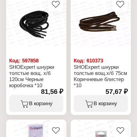
Код:
597858
Код:
610373
SHOExpert шнурки
SHOExpert шнурки
толстые вощ. х/б
толстые вощ.х/б 75см
120см Черные
Коричневые блистер
коробочка *10
*10
81,56 ₽
57,67 ₽
В корзину
В корзину