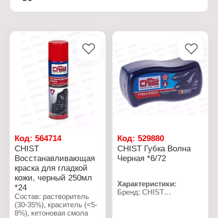
Код:
564714
Код:
529880
CHIST
CHIST Губка Волна
Восстанавливающая
Черная *6/72
краска для гладкой
кожи, черный 250мл
Характеристики:
*24
Бренд: CHIST
Состав: растворитель
Тип товара: Губка
(30-35%), краситель (<5-
Вариация: для гладкой
8%), кетоновая смола
кожи