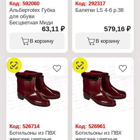
Цвет: черный
Код:
592060
Код:
292317
Длина: 120 см
Альбертоtex Губка
Балетки LS 4-6 р.38
Упаковка: блистер
для обуви
Материал: полиэфир
Бесцветная Миди
63,11 ₽
579,16 ₽
В корзину
В корзину
Код:
526714
Код:
526961
Ботильоны из ПВХ
Ботильоны из ПВХ
женские цветные
женские цветные