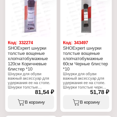
Код:
332274
Код:
343497
SHOExpert шнурки
SHOExpert шнурки
толстые вощеные
толстые вощеные
хлопчатобумажные
хлопчатобумажные
120см Коричневые
60см Черные блистер
блистер *10
*10
Шнурки для обуви
Шнурки для обуви
важный аксессуар для
важный аксессуар для
удержания ее на стопе.
удержания ее на стопе.
Шнурки толстые
Шнурки толстые черные
81,54 ₽
51,78 ₽
коричневые от
от российского
российского
производителя
производителя
ShoExpert. Шнурки
В корзину
В корзину
ShoExpert. Шнурки
вощеные пропитаны
вощеные пропитаны
специальным составом,
специальным составом,
который позволяет