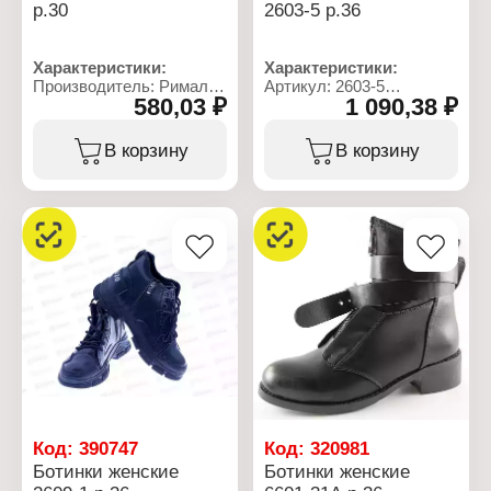
р.30
2603-5 р.36
Характеристики:
Характеристики:
Производитель: Римал
Артикул: 2603-5
580,03 ₽
1 090,38 ₽
Артикул: 7039
Тип товара: Обувь
Тип товара: Обувь
Вид: Ботинки
Вид: Ботинки
Назначение: женские
В корзину
В корзину
Назначение: детские
Размер: 36 р.
Размер: 30 р.
Сезон: зима
Регулировка подъема и
Материал подкладки:
полноты: есть
искуственный мех
Сезон: демисезон
Подошва: ТЭП
Материал подкладки:
флис
Материал: экокожа
Код:
390747
Код:
320981
Ботинки женские
Ботинки женские