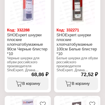
Тип товара: Шнурки
Тип товара: Шнурки
Вариация: плоские
Вариация: плоские
Назначение: для обуви
Назначение: для обуви
Цвет: белый
Цвет: белый
Длина: 120 см
Длина: 90 см
Упаковка: блистер
Упаковка: блистер
Материал: хлопок
Материал: хлопок
Код:
332288
Код:
332271
SHOExpert шнурки
SHOExpert шнурки
плоские
плоские
хлопчатобумажные
хлопчатобумажные
90см Черные блистер
100см Белые блистер
*10
*10
Черные шнурки для
Белые шнурки для обуви
обуви российского
российского
производителя
производителя
ShoExpert. Длина
ShoExpert. Длина
68,86 ₽
72,52 ₽
шнурков 90 см. Плоские
шнурков 100 см
шнурки используются
идеально подходит для
для шнуровки
7 - 8 отверстий. Шнурки
В корзину
В корзину
спортивной обуви кед,
применимы для
кроссовок с высокой
кроссовок и спортивной
шнуровкой, с
обуви.
количеством отверстий
на обуви до 8 пар.
Характеристики: