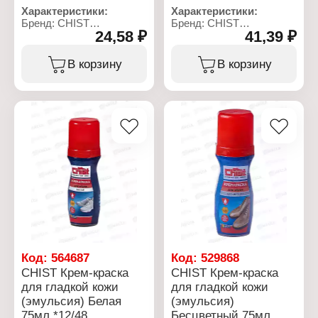
Характеристики:
Характеристики:
Бренд: CHIST
Бренд: CHIST
24,58 ₽
41,39 ₽
Тип товара: Губка
Тип товара: Крем
Вариация: для гладкой
Назначение: для обуви
кожи
Особенность: с воском
В корзину
В корзину
Назначение: для обуви
Цвет: черный
Особенность: мини
Комплектация: с губкой
Цвет: бесцветная
Объем: 60 мл
Состав пропитки:
силиконовое масло,
усилитель блеска,
парфюмерное масло
Код:
564687
Код:
529868
CHIST Крем-краска
CHIST Крем-краска
для гладкой кожи
для гладкой кожи
(эмульсия) Белая
(эмульсия)
75мл *12/48
Бесцветный 75мл