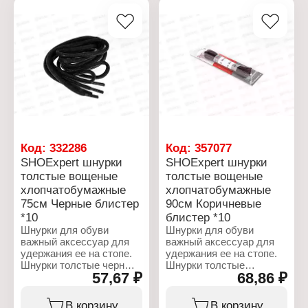
который позволяет
удерживать узел
удерживать узел
длительное время.
длительное время.
Шнурки хлопковые 60 см
Шнурки хлопковые 120
- длина, которая
см - длина, которая
идеально подходит для
идеально подходит для
3-4 отверстий в обуви.
8-9 отверстий в обуви.
Характеристики:
Характеристики:
Бренд: ShoExpert
Бренд: ShoExpert
Тип товара: Шнурки
Тип товара: Шнурки
Вариация: толстые
Вариация: толстые
Назначение: для обуви
Назначение: для обуви
Особенность: с
Код:
332286
Код:
357077
Особенность: с
пропиткой
SHOExpert шнурки
SHOExpert шнурки
пропиткой
Цвет: черный
толстые вощеные
толстые вощеные
Цвет: коричневый
Длина: 60 см
хлопчатобумажные
хлопчатобумажные
Длина: 120 см
Упаковка: блистер
Упаковка: блистер
Материал: хлопок
75см Черные блистер
90см Коричневые
Материал: хлопок
*10
блистер *10
Шнурки для обуви
Шнурки для обуви
важный аксессуар для
важный аксессуар для
удержания ее на стопе.
удержания ее на стопе.
Шнурки толстые черные
Шнурки толстые
57,67 ₽
68,86 ₽
от российского
коричневые от
производителя
российского
ShoExpert. Шнурки
производителя
В корзину
В корзину