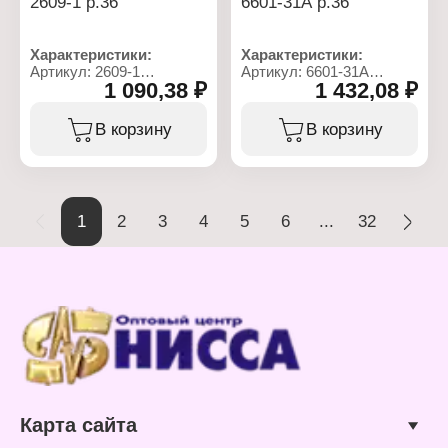
2609-1 р.36
6601-31А р.36
Характеристики:
Характеристики:
Артикул: 2609-1
Артикул: 6601-31А
1 090,38 ₽
1 432,08 ₽
Тип товара: Обувь
Тип товара: Обувь
Вид: Ботинки
Вид: Ботинки
Назначение: женские
Назначение: женские
В корзину
В корзину
Размер: 36 р.
Размер: 36 р.
Сезон: зима
Материал подкладки:
Материал подкладки:
искуственный мех
искуственный мех
1
2
3
4
5
6
...
32
Карта сайта