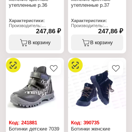
утепленные р.36
утепленные р.37
Характеристики:
Характеристики:
Производитель:
Производитель:
247,86 ₽
247,86 ₽
Корнетто
Корнетто
Артикул: Б016.3У
Артикул: Б016.3У
Тип товара: Обувь
Тип товара: Обувь
В корзину
В корзину
Вид обуви: Ботинки
Вид обуви: Ботинки
Модель: ботильоны
Модель: ботильоны
Пол: женские
Пол: женские
Размер: 36 р-р
Размер: 37 р-р
Материал верха: ПВХ
Материал верха: ПВХ
Конструкция: с
Конструкция: с
войлочным чулком
войлочным чулком
Высота голенища: 18 см
Высота голенища: 18 см
Код:
241881
Код:
390735
Ботинки детские 7039
Ботинки женские