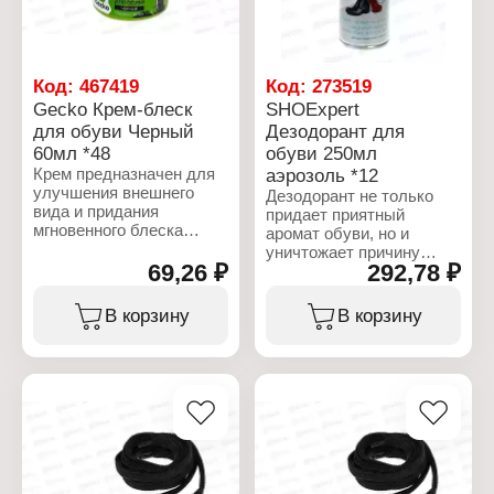
водоотталкивающим
Цвет: черный
Назначение: для обуви
эффектом
Размер упаковки: 23х5х5
Особенность: блеск
Цвет: бесцветная
см
Эффект: с
Объем: 300 мл
Объем: 300 мл
водоотталкивающим
Код:
467419
Код:
273519
Габаритные размеры:
эффектом
Gecko Крем-блеск
SHOExpert
52х52х232 мм
Цвет: бесцветный
для обуви Черный
Дезодорант для
Размер упаковки: 8х5х5
см
60мл *48
обуви 250мл
Объем: 60 мл
Крем предназначен для
аэрозоль *12
Габаритные размеры:
улучшения внешнего
Дезодорант не только
54х54х85 мм
вида и придания
придает приятный
мгновенного блеска
аромат обуви, но и
обуви из натуральной и
уничтожает причину
искусственной кожи.
69,26 ₽
292,78 ₽
появления неприятного
Создает восковое
запаха — бактерии.
покрытие, защищающее
Чтобы обеспечить
В корзину
В корзину
от промокания и грязи, а
бактерицидный эффект,
также препятствующее
необходимо производить
появлению солевых
обработку за несколько
разводов. Не подходит
часов до начала
для замши, нубука,
использования обуви.
велюра и текстиля.
Для обеспечения
стойкого эффекта
Характеристики:
применять дезодорант
Бренд: Gecko
следует только внутрь
Тип товара: Крем