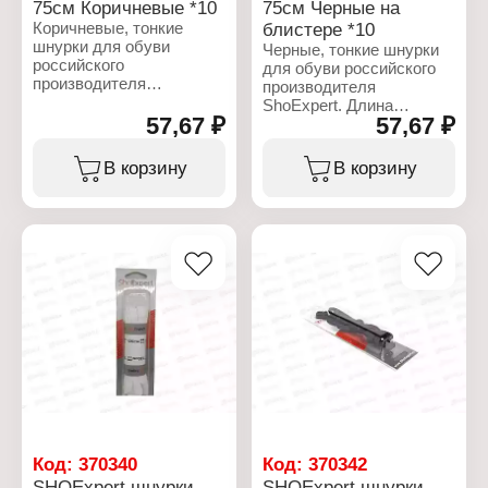
75см Коричневые *10
75см Черные на
Коричневые, тонкие
блистере *10
шнурки для обуви
Черные, тонкие шнурки
российского
для обуви российского
производителя
производителя
ShoExpert. Длина
ShoExpert. Длина
шнурков 75 см
57,67 ₽
57,67 ₽
шнурков 75 см
предназначен для 5 - 6
предназначен для 5 - 6
отверстий. Шнурки для
отверстий. Шнурки для
В корзину
В корзину
обуви изготовлены из
обуви изготовлены из
хлопка и пропитаны
хлопка и пропитаны
специальным составом,
специальным составом,
позволяющим завязать
позволяющим завязать
узел более плотно и
узел более плотно и
удержать его в течении
удержать его в течении
длительного времени.
длительного времени.
Характеристики:
Характеристики:
Бренд: ShoExpert
Бренд: ShoExpert
Тип товара: Шнурки
Тип товара: Шнурки
Вариация: тонкие
Вариация: тонкие
Назначение: для обуви
Назначение: для обуви
Особенность: с
Особенность: с
пропиткой
пропиткой
Цвет: коричневый
Цвет: черный
Код:
370340
Код:
370342
Длина: 75 см
Длина: 75 см
SHOExpert шнурки
SHOExpert шнурки