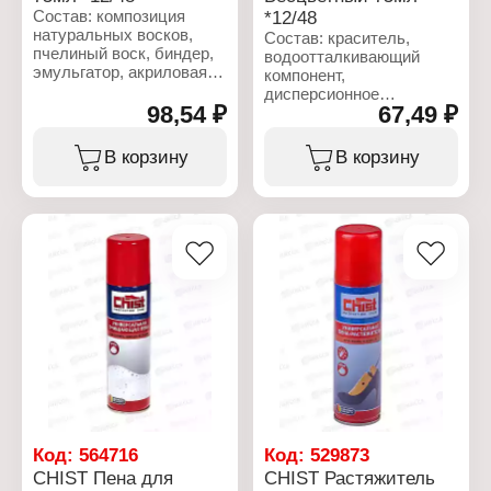
Состав: композиция
*12/48
натуральных восков,
Состав: краситель,
пчелиный воск, биндер,
водоотталкивающий
эмульгатор, акриловая
компонент,
дисперсия, защитное
дисперсионное
вещество, краситель,
98,54 ₽
67,49 ₽
вещество, вода,
вода, отдушка,
антифриз.
антифриз.
В корзину
В корзину
Характеристики:
Характеристики:
Бренд: CHIST
Бренд: CHIST
Тип товара: Крем
Тип товара: Крем
Вид: краска
Вид: краска
Вариация: для гладкой
Вариация: для гладкой
кожи
кожи
Назначение: для обуви
Назначение: для обуви
Особенность: с воском
Особенность: с воском
Цвет: бесцветный
Цвет: белый
Объем: 75 мл
Объем: 75 мл
Код:
564716
Код:
529873
CHIST Пена для
CHIST Растяжитель