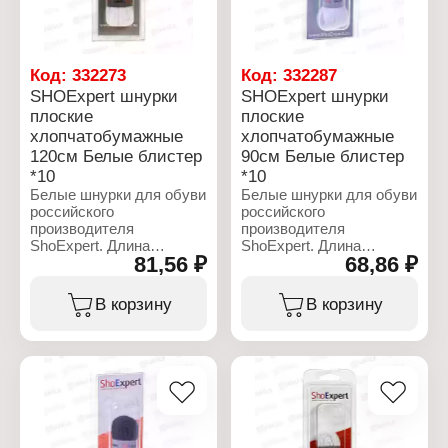
Код:
332273
Код:
332287
SHOExpert шнурки
SHOExpert шнурки
плоские
плоские
хлопчатобумажные
хлопчатобумажные
120см Белые блистер
90см Белые блистер
*10
*10
Белые шнурки для обуви
Белые шнурки для обуви
российского
российского
производителя
производителя
ShoExpert. Длина
ShoExpert. Длина
81,56 ₽
68,86 ₽
шнурков 120 см. Плоские
шнурков 90 см. Плоские
шнурки используются
шнурки используются
для шнуровки
для шнуровки
В корзину
В корзину
спортивной обуви кед,
спортивной обуви кед,
кроссовок с высокой
кроссовок с высокой
шнуровкой, с
шнуровкой, с
количеством отверстий
количеством отверстий
на обуви до 8 пар.
на обуви до 8 пар.
Характеристики:
Характеристики:
Бренд: ShoExpert
Бренд: ShoExpert