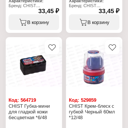
Характеристики:
Характеристики:
Бренд: CHIST
Бренд: CHIST
33,45 ₽
33,45 ₽
Тип товара: Губка
Тип товара: Губка
Вариация: для гладкой
Вариация: для гладкой
кожи
кожи
В корзину
В корзину
Назначение: для обуви
Назначение: для обуви
Цвет: бесцветная
Цвет: черный
Размер: 12,5х4,5 см
Размер: 12,5х4,5 см
Форма: прямоугольная
Форма: прямоугольная
Код:
564719
Код:
529859
CHIST Губка-мини
CHIST Крем-блеск с
для гладкой кожи
губкой Черный 60мл
бесцветная *6/48
*12/48