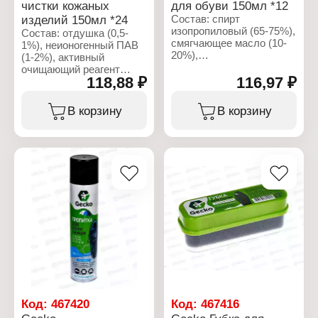
чистки кожаных
для обуви 150мл *12
изделий 150мл *24
Состав: спирт
изопропиловый (65-75%),
Состав: отдушка (0,5-
смягчающее масло (10-
1%), неионогенный ПАВ
20%),
(1-2%), активный
антибактериальная
очищающий реагент
добавка (<10%), отдушка
118,88 ₽
116,97 ₽
(растворитель (12-20%),
(<0,5-1%), пропан/бутан
биоцид (10-20%),
(15-25%).
антикор (1-2%)), масло
В корзину
В корзину
касторовое
Характеристики:
гидрогенизированное (1-
Бренд: CHIST
2%), вода (60-75%),
Тип товара: Растяжитель
пропан/бутан (15-25%).
для обуви
Вариация: для кожи и
Характеристики:
замши
Бренд: CHIST
Форма выпуска: пена
Тип товара: Очиститель
Объем: 150 мл
для обуви
Назначение: для кожи,
замши, ткани
Форма выпуска: пена
Объем: 150 мл
Код:
467420
Код:
467416