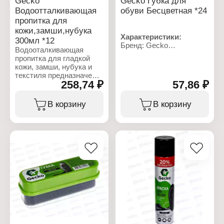
Gecko
Gecko Губка для
Водоотталкивающая
обуви Бесцветная *24
пропитка для
кожи,замши,нубука
Характеристики:
300мл *12
Бренд: Gecko
Водооталкивающая
Тип товара: Губка
пропитка для гладкой
Вариация: для гладкой
кожи, замши, нубука и
кожи
текстиля предназначена
Назначение: для обуви
258,74 ₽
57,86 ₽
для защиты любых
Цвет: бесцветная
изделий из гладкой кожи,
Размер: 12х4 см
замши, нубука, велюра и
В корзину
В корзину
Форма: прямоугольная
текстиля от воды, снега,
пыли, грязи, солевых
реагентов и других
негативных воздействий.
Препятствует
промоканию,
предотвращает
образование пятен и
разводов.
Фторокарбоновые
смолы, входящие в
состав пропитки,
обеспечивают стойкий
водоотталкивающий