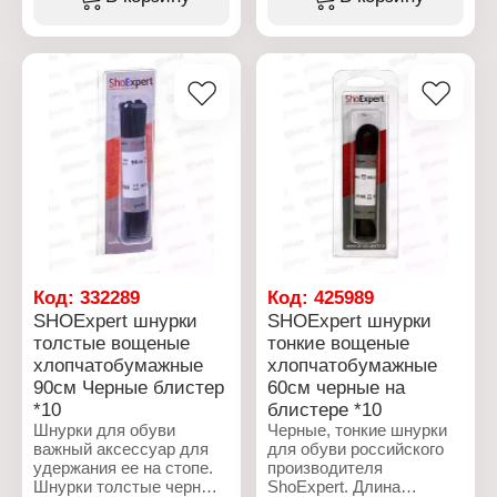
вощеные пропитаны
ShoExpert. Шнурки
специальным составом,
вощеные пропитаны
который позволяет
специальным составом,
удерживать узел
который позволяет
длительное время.
удерживать узел
Шнурки хлопковые 75 см
длительное время.
- длина, которая
Шнурки хлопковые 90 см
идеально подходит для
- длина, которая
5-6 отверстий в обуви.
идеально подходит для
6-7 отверстий в обуви.
Характеристики:
Бренд: ShoExpert
Характеристики:
Тип товара: Шнурки
Бренд: ShoExpert
Вариация: толстые
Тип товара: Шнурки
Назначение: для обуви
Вариация: толстые
Особенность: с
Назначение: для обуви
Код:
332289
Код:
425989
пропиткой
Особенность: с
SHOExpert шнурки
SHOExpert шнурки
Цвет: черный
пропиткой
толстые вощеные
тонкие вощеные
Длина: 75 см
Цвет: коричневый
хлопчатобумажные
хлопчатобумажные
Упаковка: блистер
Длина: 90 см
Материал: хлопок
Упаковка: блистер
90см Черные блистер
60см черные на
Материал: хлопок
*10
блистере *10
Шнурки для обуви
Черные, тонкие шнурки
важный аксессуар для
для обуви российского
удержания ее на стопе.
производителя
Шнурки толстые черные
ShoExpert. Длина