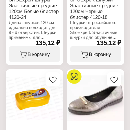
Упаковка: блистер
Упаковка: блистер
Эластичные средние
Эластичные средние
Материал: хлопок
Материал: хлопок
120см Белые блистер
120см Черные
4120-24
блистер 4120-18
Длина шнурков 120 см
Шнурки от российского
идеально подходит для
производителя
8 - 9 отверстий. Шнурки
ShoExpert. Эластичные
применимы для
шнурки для обуви не
135,12 ₽
135,12 ₽
кроссовок и спортивной
нужно завязывать и
обуви.
развязывать. Шнурки с
фиксатором и с зажимом
В корзину
В корзину
Характеристики:
регулирует натяжение
Бренд: ShoExpert
шнурка одним нажатием.
Тип товара: Шнурки
Шнурки средние 120 см
Вариация: круглые
подходят для 8-9
Назначение: для обуви
отверстий в обуви.
Особенность:
Шнурки круглые черные
эластичные
для любого типа обуви.
Цвет: белый
Длина: 120 см
Характеристики:
Упаковка: блистер
Бренд: ShoExpert
Материал: полиэфир
Тип товара: Шнурки
Вариация: средние
Назначение: для обуви
Особенность:
эластичные