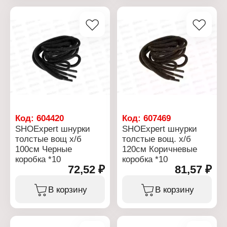
шнуровкой.
Назначение: для обуви
Особенность: с
Характеристики:
пропиткой
Бренд: ShoExpert
Цвет: белый
Тип товара: Шнурки
Длина: 90 см
Вариация: плоские
Упаковка: блистер
Назначение: для обуви
Материал: хлопок,
Цвет: белый
полиэфир
Длина: 150 см
Упаковка: блистер
Материал: хлопок
Код:
604420
Код:
607469
SHOExpert шнурки
SHOExpert шнурки
толстые вощ х/б
толстые вощ. х/б
100см Черные
120см Коричневые
коробка *10
коробка *10
72,52 ₽
81,57 ₽
В корзину
В корзину